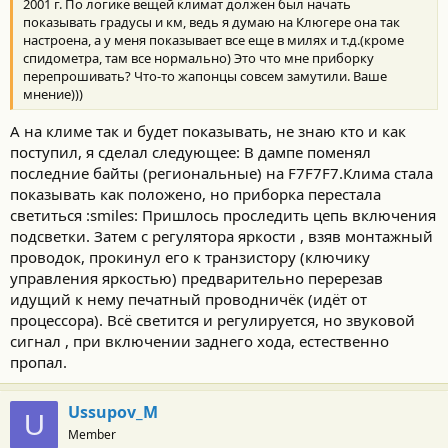
:
2001 г. По логике вещей климат должен был начать
показывать градусы и км, ведь я думаю на Клюгере она так
настроена, а у меня показывает все еще в милях и т.д.(кроме
спидометра, там все нормально) Это что мне приборку
перепрошивать? Что-то жапонцы совсем замутили. Ваше
мнение)))
А на климе так и будет показывать, не знаю кто и как
поступил, я сделал следующее: В дампе поменял
последние байты (региональные) на F7F7F7.Клима стала
показывать как положено, но приборка перестала
светиться :smiles: Пришлось проследить цепь включения
подсветки. Затем с регулятора яркости , взяв монтажный
проводок, прокинул его к транзистору (ключику
управления яркостью) предварительно перерезав
идущий к нему печатный проводничёк (идёт от
процессора). Всё светится и регулируется, но звуковой
сигнал , при включении заднего хода, естественно
пропал.
Ussupov_M
U
Member