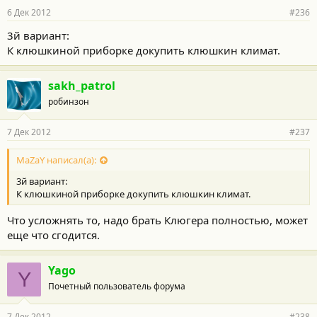
6 Дек 2012
#236
3й вариант:
К клюшкиной приборке докупить клюшкин климат.
sakh_patrol
робинзон
7 Дек 2012
#237
MaZaY написал(а):
3й вариант:
К клюшкиной приборке докупить клюшкин климат.
Что усложнять то, надо брать Клюгера полностью, может
еще что сгодится.
Yago
Y
Почетный пользователь форума
7 Дек 2012
#238