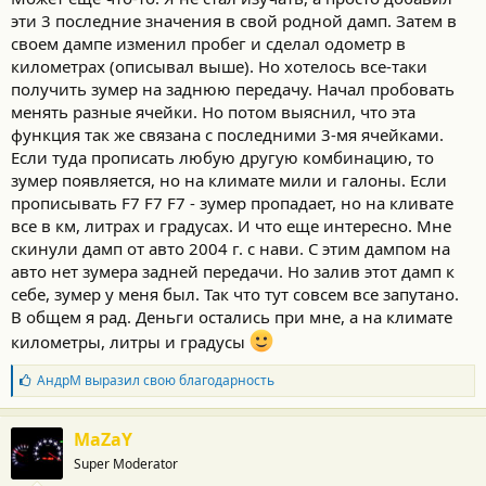
эти 3 последние значения в свой родной дамп. Затем в
своем дампе изменил пробег и сделал одометр в
километрах (описывал выше). Но хотелось все-таки
получить зумер на заднюю передачу. Начал пробовать
менять разные ячейки. Но потом выяснил, что эта
функция так же связана с последними 3-мя ячейками.
Если туда прописать любую другую комбинацию, то
зумер появляется, но на климате мили и галоны. Если
прописывать F7 F7 F7 - зумер пропадает, но на кливате
все в км, литрах и градусах. И что еще интересно. Мне
скинули дамп от авто 2004 г. с нави. С этим дампом на
авто нет зумера задней передачи. Но залив этот дамп к
себе, зумер у меня был. Так что тут совсем все запутано.
В общем я рад. Деньги остались при мне, а на климате
километры, литры и градусы
Б
АндрМ
выразил свою благодарность
л
а
г
MaZaY
о
Super Moderator
д
а