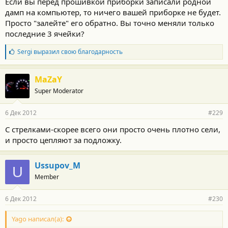
Если вы перед прошивкой приборки записали родной
дамп на компьютер, то ничего вашей приборке не будет.
Просто "залейте" его обратно. Вы точно меняли только
последние 3 ячейки?
Б
Sergi
выразил свою благодарность
л
а
г
MaZaY
о
Super Moderator
д
а
р
6 Дек 2012
#229
н
о
С стрелками-скорее всего они просто очень плотно сели,
с
и просто цепляют за подложку.
т
и
:
Ussupov_M
U
Member
6 Дек 2012
#230
Yago написал(а):