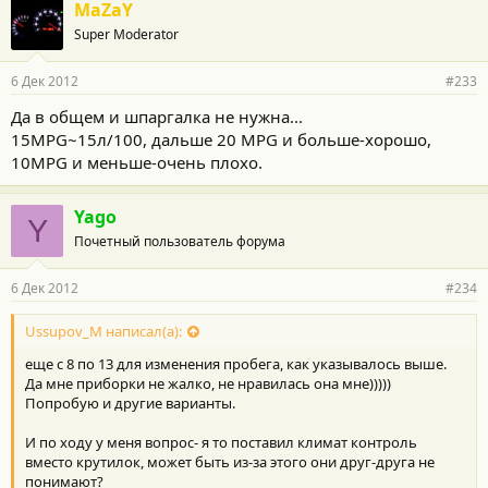
MaZaY
Super Moderator
6 Дек 2012
#233
Да в общем и шпаргалка не нужна...
15MPG~15л/100, дальше 20 MPG и больше-хорошо,
10MPG и меньше-очень плохо.
Yago
Y
Почетный пользователь форума
6 Дек 2012
#234
Ussupov_M написал(а):
еще с 8 по 13 для изменения пробега, как указывалось выше.
Да мне приборки не жалко, не нравилась она мне)))))
Попробую и другие варианты.
И по ходу у меня вопрос- я то поставил климат контроль
вместо крутилок, может быть из-за этого они друг-друга не
понимают?