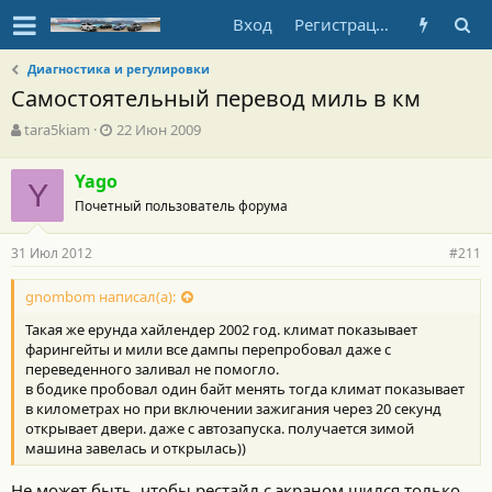
Вход
Регистрация
Диагностика и регулировки
Самостоятельный перевод миль в км
А
Д
tara5kiam
22 Июн 2009
в
а
т
т
Yago
о
Y
а
Почетный пользователь форума
р
н
т
а
е
ч
31 Июл 2012
#211
м
а
ы
л
gnombom написал(а):
а
Такая же ерунда хайлендер 2002 год. климат показывает
фарингейты и мили все дампы перепробовал даже с
переведенного заливал не помогло.
в бодике пробовал один байт менять тогда климат показывает
в километрах но при включении зажигания через 20 секунд
открывает двери. даже с автозапуска. получается зимой
машина завелась и открылась))
Не может быть, чтобы рестайл с экраном шился только