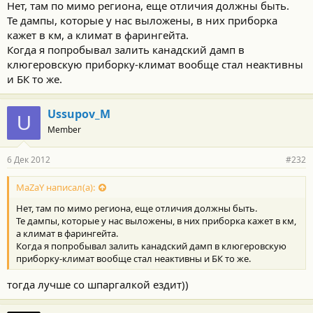
Нет, там по мимо региона, еще отличия должны быть.
Те дампы, которые у нас выложены, в них приборка
кажет в км, а климат в фарингейта.
Когда я попробывал залить канадский дамп в
клюгеровскую приборку-климат вообще стал неактивны
и БК то же.
Ussupov_M
U
Member
6 Дек 2012
#232
MaZaY написал(а):
Нет, там по мимо региона, еще отличия должны быть.
Те дампы, которые у нас выложены, в них приборка кажет в км,
а климат в фарингейта.
Когда я попробывал залить канадский дамп в клюгеровскую
приборку-климат вообще стал неактивны и БК то же.
тогда лучше со шпаргалкой ездит))