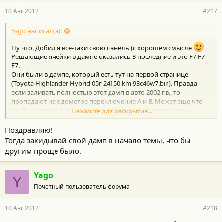
р
10 Авг 2012
#217
н
о
с
Yago написал(а):
т
и
Ну что. Добил я все-таки свою панель (с хорошем смысле
:
Решающие ячейки в дампе оказались 3 последние и это F7 F7
F7.
Они были в дампе, который есть тут на первой странице
(Toyota Highlander Hybrid 05г 24150 km 93c46w7.bin). Правда
если заливать полностью этот дамп в авто 2002 г.в., то
пропадают на одометре переключение А и В. Может еще что-
то. Я не стал изучать, а просто добавил эти 3 последние
Нажмите для раскрытия...
значения в свой родной дамп. Затем в своем дампе изменил
пробег и сделал одометр в километрах (описывал выше). Но
Поздравляю!
хотелось все-таки получить зумер на заднюю передачу. Начал
Тогда закидывай свой дамп в начало темы, что бы
пробовать менять разные ячейки. Но потом выяснил, что эта
другим проще было.
функция так же связана с последними 3-мя ячейками. Если туда
прописать любую другую комбинацию, то зумер появляется,
но на климате мили и галоны. Если прописывать F7 F7 F7 -
Yago
Y
зумер пропадает, но на кливате все в км, литрах и градусах. И
Почетный пользователь форума
что еще интересно. Мне скинули дамп от авто 2004 г. с нави. С
этим дампом на авто нет зумера задней передачи. Но залив
10 Авг 2012
#218
этот дамп к себе, зумер у меня был. Так что тут совсем все
запутано.