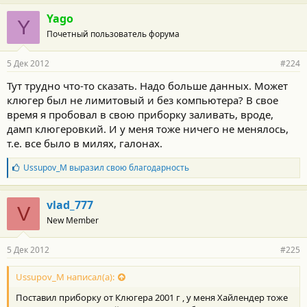
Yago
Y
Почетный пользователь форума
5 Дек 2012
#224
Тут трудно что-то сказать. Надо больше данных. Может
клюгер был не лимитовый и без компьютера? В свое
время я пробовал в свою приборку заливать, вроде,
дамп клюгеровкий. И у меня тоже ничего не менялось,
т.е. все было в милях, галонах.
Б
Ussupov_M
выразил свою благодарность
л
а
г
vlad_777
V
о
New Member
д
а
р
5 Дек 2012
#225
н
о
с
Ussupov_M написал(а):
т
Поставил приборку от Клюгера 2001 г , у меня Хайлендер тоже
и