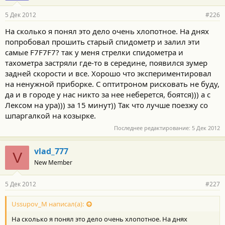
5 Дек 2012
#226
На сколько я понял это дело очень хлопотное. На днях
попробовал прошить старый спидометр и залил эти
самые F7F7F7? так у меня стрелки спидометра и
тахометра застряли где-то в середине, появился зумер
задней скорости и все. Хорошо что экспериментировал
на ненужной приборке. С оптитроном рисковать не буду,
да и в городе у нас никто за нее неберется, боятся))) а с
Лексом на ура))) за 15 минут)) Так что лучше поезжу со
шпаргалкой на козырке.
Последнее редактирование:
5 Дек 2012
vlad_777
V
New Member
5 Дек 2012
#227
Ussupov_M написал(а):
На сколько я понял это дело очень хлопотное. На днях