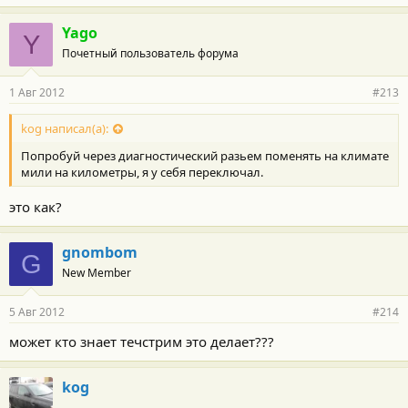
Yago
Y
Почетный пользователь форума
1 Авг 2012
#213
kog написал(а):
Попробуй через диагностический разьем поменять на климате
мили на километры, я у себя переключал.
это как?
gnombom
G
New Member
5 Авг 2012
#214
может кто знает течстрим это делает???
kog
_______