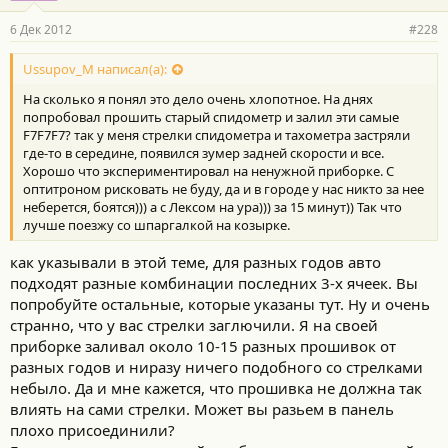
а
р
6 Дек 2012
#228
н
о
с
Ussupov_M написал(а):
т
На сколько я понял это дело очень хлопотное. На днях
и
:
попробовал прошить старый спидометр и залил эти самые
F7F7F7? так у меня стрелки спидометра и тахометра застряли
где-то в середине, появился зумер задней скорости и все.
Хорошо что экспериментировал на ненужной приборке. С
оптитроном рисковать не буду, да и в городе у нас никто за нее
неберется, боятся))) а с Лексом на ура))) за 15 минут)) Так что
лучше поезжу со шпаргалкой на козырке.
как указывали в этой теме, для разных годов авто
подходят разные комбинации последних 3-х ячеек. Вы
попробуйте остальные, которые указаны тут. Ну и очень
странно, что у вас стрелки заглючили. Я на своей
приборке заливал около 10-15 разных прошивок от
разных годов и ниразу ничего подобного со стрелками
небыло. Да и мне кажется, что прошивка не должна так
влиять на сами стрелки. Может вы разьем в панель
плохо присоединили?