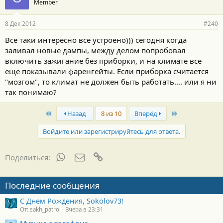
Member
8 Дек 2012
#240
Все таки интересно все устроено))) сегодня когда
заливал новые дампы, между делом попробовал
включить зажигание без приборки, и на климате все
еще показывали фаренгейты. Если приборка считается
"мозгом", то климат не должен быть работать.... или я ни
так понимаю?
First
Last
Назад
8 из 10
Вперёд
Войдите или зарегистрируйтесь для ответа.
WhatsApp
Электронная почта
Ссылка
Поделиться:
Последние сообщения
С Днем Рождения, Sokolov73!
От: sakh_patrol
Вчера в 23:31