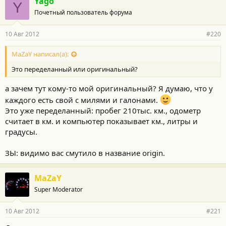
Yago
:
Y
Почетный пользователь форума
10 Авг 2012
#220
MaZaY написал(а):
Это переделанный или оригинальный?
а зачем тут кому-то мой оригинальный? Я думаю, что у
каждого есть свой с милями и галонами.
Это уже переделанный: пробег 210тыс. км., одометр
считает в км. и компьютер показывает км., литры и
градусы.
ЗЫ: видимо вас смутило в название origin.
MaZaY
Super Moderator
10 Авг 2012
#221