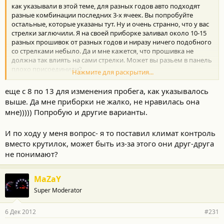
как указывали в этой теме, для разных годов авто подходят
разные комбинации последних 3-х ячеек. Вы попробуйте
остальные, которые указаны тут. Ну и очень странно, что у вас
стрелки заглючили. Я на своей приборке заливал около 10-15
разных прошивок от разных годов и ниразу ничего подобного
со стрелками небыло. Да и мне кажется, что прошивка не
должна так влиять на сами стрелки. Может вы разьем в панель
плохо присоединили?
Нажмите для раскрытия...
Если вы перед прошивкой приборки записали родной дамп на
компьютер, то ничего вашей приборке не будет. Просто
еще с 8 по 13 для изменения пробега, как указывалось
"залейте" его обратно. Вы точно меняли только последние 3
выше. Да мне приборки не жалко, не нравилась она
ячейки?
мне))))) Попробую и другие варианты.
И по ходу у меня вопрос- я то поставил климат контроль
вместо крутилок, может быть из-за этого они друг-друга
не понимают?
MaZaY
Super Moderator
6 Дек 2012
#231