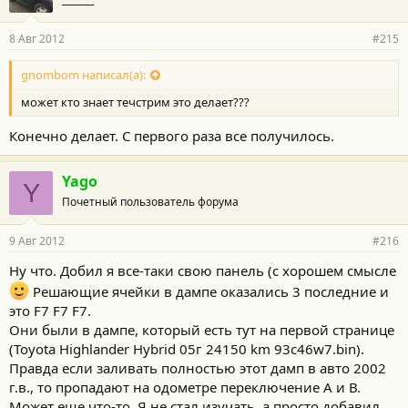
8 Авг 2012
#215
gnombom написал(а):
может кто знает течстрим это делает???
Конечно делает. С первого раза все получилось.
Yago
Y
Почетный пользователь форума
9 Авг 2012
#216
Ну что. Добил я все-таки свою панель (с хорошем смысле
Решающие ячейки в дампе оказались 3 последние и
это F7 F7 F7.
Они были в дампе, который есть тут на первой странице
(Toyota Highlander Hybrid 05г 24150 km 93c46w7.bin).
Правда если заливать полностью этот дамп в авто 2002
г.в., то пропадают на одометре переключение А и В.
Может еще что-то. Я не стал изучать, а просто добавил