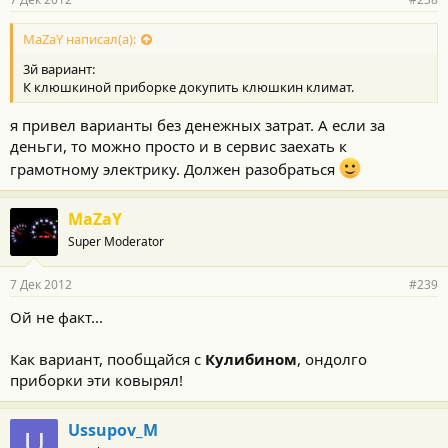
MaZaY написал(а):
3й вариант:
К клюшкиной приборке докупить клюшкин климат.
я привел варианты без денежных затрат. А если за
деньги, то можно просто и в сервис заехать к
грамотному электрику. Должен разобраться
MaZaY
Super Moderator
7 Дек 2012
#239
Ой не факт...
Как вариант, пообщайся с
Кулибином
, ондолго
приборки эти ковырял!
Ussupov_M
U