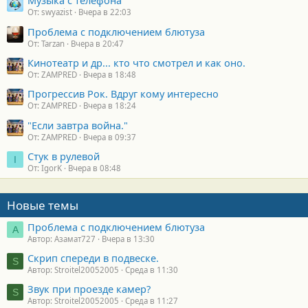
Музыка с телефона
От: swyazist
Вчера в 22:03
Проблема с подключением блютуза
От: Tarzan
Вчера в 20:47
Кинотеатр и др... кто что смотрел и как оно.
От: ZAMPRED
Вчера в 18:48
Прогрессив Рок. Вдруг кому интересно
От: ZAMPRED
Вчера в 18:24
"Если завтра война."
От: ZAMPRED
Вчера в 09:37
Стук в рулевой
I
От: IgorK
Вчера в 08:48
Новые темы
Проблема с подключением блютуза
А
Автор: Азамат727
Вчера в 13:30
Скрип спереди в подвеске.
S
Автор: Stroitel20052005
Среда в 11:30
Звук при проезде камер?
S
Автор: Stroitel20052005
Среда в 11:27