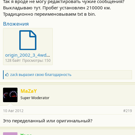
Так я вроде не могу редактировать чужие сообщения?
В общем я рад. Деньги остались при мне, а на климате
Выкладываю тут. Пробег установлен 210000 км.
километры, литры и градусы
Традиционно переименовываем txt в bin.
Вложения
origin_2002_3_4wd_lim1.txt
128 байт
Просмотры: 150
Б
zack
выразил свою благодарность
л
а
г
MaZaY
о
Super Moderator
д
а
р
10 Авг 2012
#219
н
о
Это переделанный или оригинальный?
с
т
и