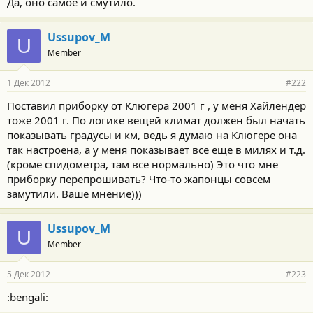
Да, оно самое и смутило.
Ussupov_M
U
Member
1 Дек 2012
#222
Поставил приборку от Клюгера 2001 г , у меня Хайлендер
тоже 2001 г. По логике вещей климат должен был начать
показывать градусы и км, ведь я думаю на Клюгере она
так настроена, а у меня показывает все еще в милях и т.д.
(кроме спидометра, там все нормально) Это что мне
приборку перепрошивать? Что-то жапонцы совсем
замутили. Ваше мнение)))
Ussupov_M
U
Member
5 Дек 2012
#223
:bengali: