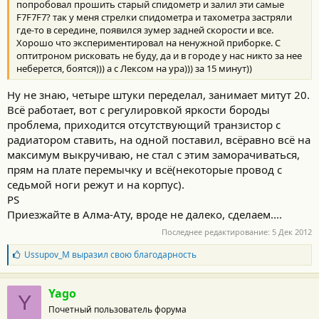
попробовал прошить старый спидометр и залил эти самые
F7F7F7? так у меня стрелки спидометра и тахометра застряли
где-то в середине, появился зумер задней скорости и все.
Хорошо что экспериментировал на ненужной приборке. С
оптитроном рисковать не буду, да и в городе у нас никто за нее
неберется, боятся))) а с Лексом на ура))) за 15 минут))
Ну не знаю, четыре штуки переделал, занимает митут 20.
Всё работает, вот с регулировкой яркости бороды
проблема, приходится отсутствующий транзистор с
радиатором ставить, на одной поставил, всёравно всё на
максимум выкручиваю, не стал с этим заморачиваться,
прям на плате перемычку и всё(некоторые провод с
седьмой ноги режут и на корпус).
PS
Приезжайте в Алма-Ату, вроде не далеко, сделаем....
Последнее редактирование:
5 Дек 2012
Б
Ussupov_M
выразил свою благодарность
л
а
г
Yago
Y
о
Почетный пользователь форума
д