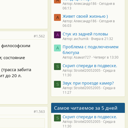
Автор: Александр186
Сегодня в
06:13
Живет своей жизнью )
А
Автор: Александр186
Сегодня в
06:03
Стук из задней головы
A
#1.562
Автор: avchumik
Вчера в 21:32
то философским
Проблема с подключением
А
блютуза
м; состояние
Автор: Азамат727
Четверг в 13:30
Скрип спереди в подвеске.
S
 (трасса забита
Автор: Stroitel20052005
Среда в
ит до 20 л.
11:30
Звук при проезде камер?
S
Автор: Stroitel20052005
Среда в
11:27
Самое читаемое за 5 дней
#1.563
Скрип спереди в подвеске.
S
Автор: Stroitel20052005
Среда в
11:30