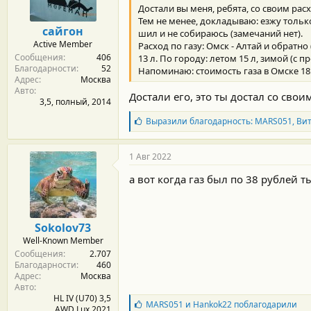
Достали вы меня, ребята, со своим рас
Тем не менее, докладываю: езжу только
сайгон
шил и не собираюсь (замечаний нет).
Active Member
Расход по газу: Омск - Алтай и обратно (1
Сообщения
406
13 л. По городу: летом 15 л, зимой (с 
Благодарности
52
Напоминаю: стоимость газа в Омске 18.6
Адрес
Москва
Авто
Достали его, это ты достал со своим
3,5, полный, 2014
Б
Выразили благодарность:
MARS051
,
Ви
л
а
г
1 Авг 2022
о
д
а вот когда газ был по 38 рублей т
а
р
н
о
Sokolov73
с
Well-Known Member
т
Сообщения
2.707
и
Благодарности
460
:
Адрес
Москва
Авто
HL IV (U70) 3,5
Б
MARS051
и
Hankok22
поблагодарили
AWD Lux 2021