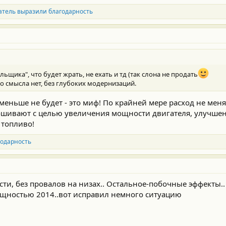
атель выразили благодарность
щика", что будет жрать, не ехать и тд (так слона не продать
мо смысла нет, без глубоких модернизаций.
еньше не будет - это миф! По крайней мере расход не меня
рошивают с целью увеличения мощности двигателя, улучшен
 топливо!
годарность
сти, без провалов на низах.. Остальное-побочные эффекты..
вощностью 2014..вот исправил немного ситуацию