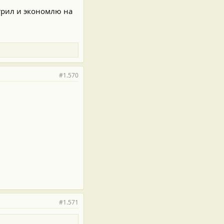
етрил и экономлю на
#1.570
#1.571