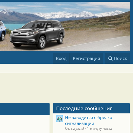
Вход
Регистрация
Поиск
Последние сообщения
Не заводится с брелка
сигнализации
От: swyazist
1 минуту назад