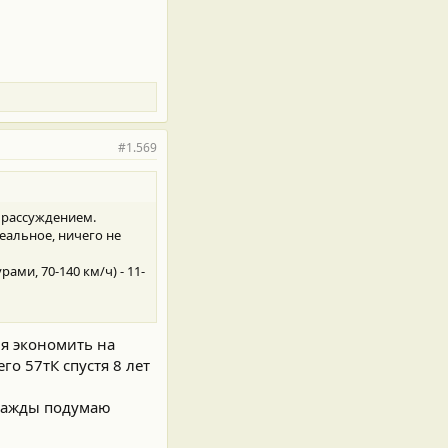
#1.569
м рассуждением.
деальное, ничего не
рами, 70-140 км/ч) - 11-
ия экономить на
го 57тК спустя 8 лет
дважды подумаю