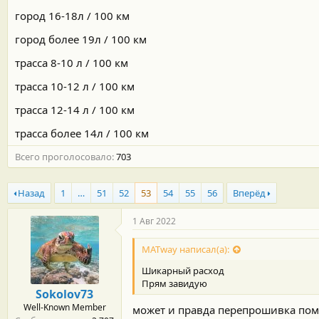
м
а
город 16-18л / 100 км
ы
л
а
город более 19л / 100 км
трасса 8-10 л / 100 км
трасса 10-12 л / 100 км
трасса 12-14 л / 100 км
трасса более 14л / 100 км
Всего проголосовало
703
Назад
1
…
51
52
53
54
55
56
Вперёд
1 Авг 2022
MATway написал(а):
Шикарный расход
Прям завидую
Sokolov73
Well-Known Member
может и правда перепрошивка помог