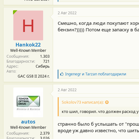
л
а
г
2 Авг 2022
о
H
д
Смешно, когда люди покупают хоро
а
бензин?))))) Потом еще запаску в 
р
н
о
Hankok22
с
Well-Known Member
т
Сообщения
1.303
и
Благодарности
721
:
Адрес
Сибирь
Авто
Б
Ingenegr
и
Tarzan
поблагодарили
GAC GS8 II 2024 г.
л
а
г
2 Авг 2022
о
д
Sokolov73 написал(а):
а
р
кто шил, говорил. что должен расход уп
н
о
autos
странно было б услышать от "проши
с
Well-Known Member
т
вроде уж давно известно, что шить
Сообщения
2.379
и
Благодарности
3.026
: