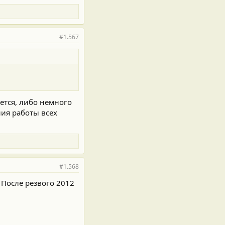
#1.567
ется, либо немного
ия работы всех
#1.568
 После резвого 2012