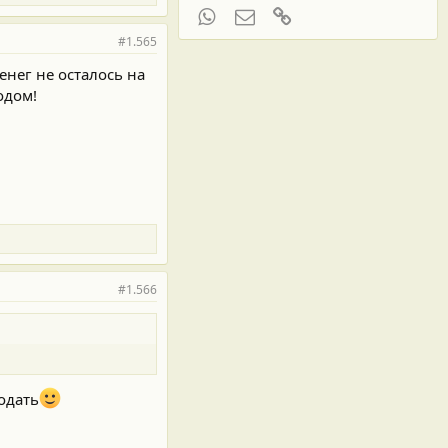
WhatsApp
Электронная почта
Ссылка
#1.565
нег не осталось на
одом!
#1.566
одать