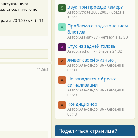
м рассуждением.
Звук при проезде камер?
S
деальное, ничего не
Автор: Stroitel20052005
Среда в
11:27
рами, 70-140 км/ч) - 11-
Проблема с подключением
А
блютуза
Автор: Азамат727
Четверг в 13:30
Стук из задней головы
A
Автор: avchumik
Вчера в 21:32
Живет своей жизнью )
А
Автор: Александр186
Сегодня в
#1.564
06:03
Не заводится с брелка
А
сигнализации
Автор: Александр186
Сегодня в
06:29
Кондиционер.
А
Автор: Александр186
Сегодня в
06:13
Поделиться страницей