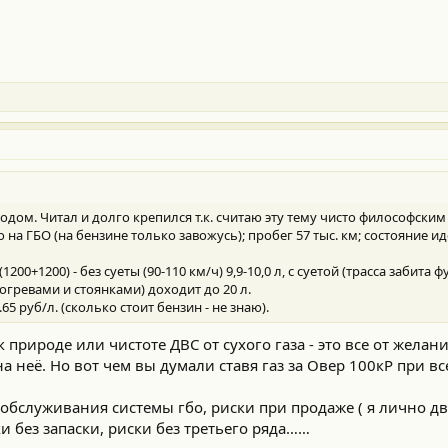
ходом. Читал и долго крепился т.к. считаю эту тему чисто философски
 на ГБО (на бензине только завожусь); пробег 57 тыс. км; состояние и
200+1200) - без суеты (90-110 км/ч) 9,9-10,0 л, с суетой (трасса забита фу
прогревами и стоянками) доходит до 20 л.
5 руб/л. (сколько стоит бензин - не знаю).
 природе или чистоте ДВС от сухого газа - это все от желан
 неё. Но вот чем вы думали ставя газ за Овер 100кР при все
и обслуживания системы гбо, риски при продаже ( я лично 
ки без запаски, риски без третьего ряда……