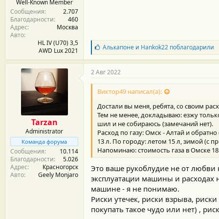
Well-Known Member
т
Сообщения
2.707
и
Благодарности
460
:
Адрес
Москва
Авто
HL IV (U70) 3,5
Б
Алькапоне
и
Hankok22
поблагодарили
AWD Lux 2021
л
а
г
2 Авг 2022
о
д
Виктор49 написал(а):
а
р
Достали вы меня, ребята, со своим рас
н
Тем не менее, докладываю: езжу только
о
Tarzan
шил и не собираюсь (замечаний нет).
с
Administrator
Расход по газу: Омск - Алтай и обратно (1
т
и
13 л. По городу: летом 15 л, зимой (с 
Команда форума
:
Напоминаю: стоимость газа в Омске 18.6
Сообщения
10.114
Благодарности
5.026
Адрес
Красногорск
Это ваше рукоблудие не от любви к
Авто
Geely Monjaro
эксплуатации машины и расходах на
машине - я не понимаю.
Риски утечек, риски взрыва, риск
покупать такое чудо или нет) , рис