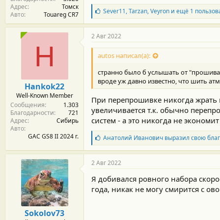
Адрес
Томск
Б
Sever11
,
Tarzan
,
Veyron
и ещё 1 пользов
Авто
Touareg CR7
л
а
г
2 Авг 2022
о
H
д
autos написал(а):
а
р
странно было б услышать от "прошиваль
н
вроде уж давно известно, что шить ат
о
Hankok22
с
Well-Known Member
т
При перепрошивке никогда жрать м
Сообщения
1.303
и
увеличивается т.к. обычно переп
Благодарности
721
:
систем - а это никогда не экономит
Адрес
Сибирь
Авто
GAC GS8 II 2024 г.
Б
Анатолий Иванович
выразил свою бла
л
а
г
2 Авг 2022
о
д
Я добивался ровного набора скоро
а
года, никак не могу смирится с о
р
н
о
Sokolov73
с