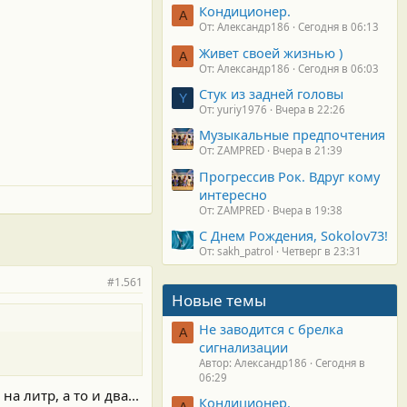
Кондиционер.
А
От: Александр186
Сегодня в 06:13
Живет своей жизнью )
А
От: Александр186
Сегодня в 06:03
Стук из задней головы
Y
От: yuriy1976
Вчера в 22:26
Музыкальные предпочтения
От: ZAMPRED
Вчера в 21:39
Прогрессив Рок. Вдруг кому
интересно
От: ZAMPRED
Вчера в 19:38
С Днем Рождения, Sokolov73!
От: sakh_patrol
Четверг в 23:31
#1.561
Новые темы
Не заводится с брелка
А
сигнализации
Автор: Александр186
Сегодня в
06:29
 литр, а то и два...
Кондиционер.
А