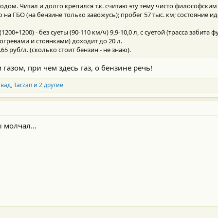
ходом. Читал и долго крепился т.к. считаю эту тему чисто философски
 на ГБО (на бензине только завожусь); пробег 57 тыс. км; состояние и
200+1200) - без суеты (90-110 км/ч) 9,9-10,0 л, с суетой (трасса забита фу
прогревами и стоянками) доходит до 20 л.
5 руб/л. (сколько стоит бензин - не знаю).
 газом, при чем здесь газ, о бензине речь!
твад
,
Tarzan
и 2 другие
ы молчал...