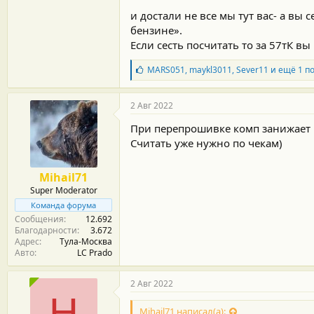
и достали не все мы тут вас- а вы
бензине».
Если сесть посчитать то за 57тК вы
Б
MARS051
,
maykl3011
,
Sever11
и ещё 1 п
л
а
г
2 Авг 2022
о
д
При перепрошивке комп занижает 
а
Считать уже нужно по чекам)
р
н
о
Mihail71
с
Super Moderator
т
и
Команда форума
:
Сообщения
12.692
Благодарности
3.672
Адрес
Тула-Москва
Авто
LC Prado
2 Авг 2022
H
Mihail71 написал(а):