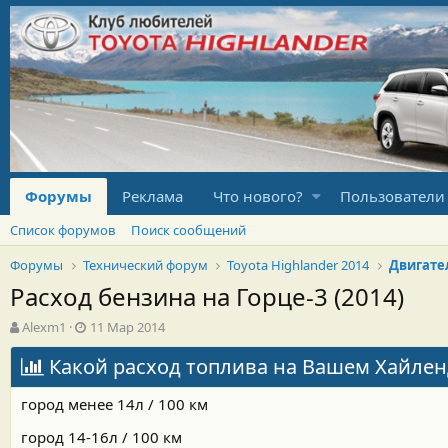
Форумы
Реклама
Что нового?
Пользователи
Список форумов
Поиск сообщений
Форумы
Технический форум
Toyota Highlander 2014
Двигате
Расход бензина на Горце-3 (2014)
А
Д
Alexm1
11 Мар 2014
в
а
т
Какой расход топлива на Вашем Хайленд
т
о
а
р
н
город менее 14л / 100 км
т
а
е
ч
город 14-16л / 100 км