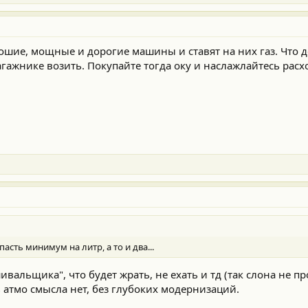
шие, мощные и дорогие машины и ставят на них газ. Что де
багажнике возить. Покупайте тогда оку и наслажлайтесь расх
асть минимум на литр, а то и два...
вальщика", что будет жрать, не ехать и тд (так слона не пр
 атмо смысла нет, без глубоких модернизаций.