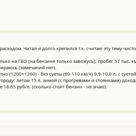
 расходом. Читал и долго крепился т.к. считаю эту тему чис
лько на ГБО (на бензине только завожусь); пробег 57 тыс. к
бираюсь (замечаний нет).
тно (1200+1200) - без суеты (90-110 км/ч) 9,9-10,0 л, с суетой
 городу: летом 15 л, зимой (с прогревами и стоянками) доход
18.65 руб/л. (сколько стоит бензин - не знаю).