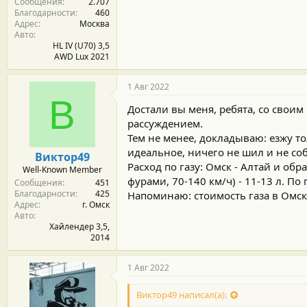
Сообщения
2.707
Благодарности
460
Адрес
Москва
Авто
HL IV (U70) 3,5
AWD Lux 2021
1 Авг 2022
В
Достали вы меня, ребята, со своим
рассуждением.
Тем не менее, докладываю: езжу то
идеальное, ничего не шил и не со
Виктор49
Расход по газу: Омск - Алтай и обра
Well-Known Member
фурами, 70-140 км/ч) - 11-13 л. По
Сообщения
451
Благодарности
425
Напоминаю: стоимость газа в Омске 
Адрес
г. Омск
Авто
Хайлендер 3,5,
2014
1 Авг 2022
Виктор49 написал(а):