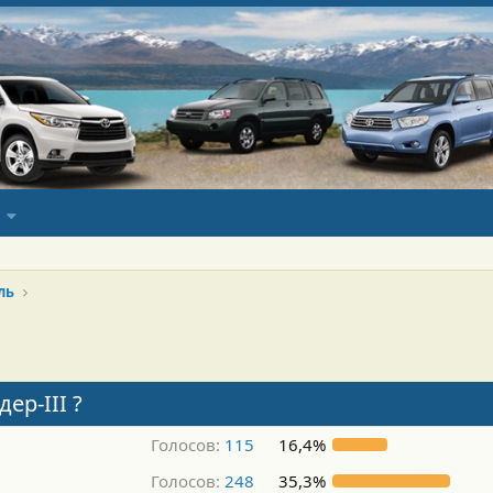
ль
ер-III ?
Голосов:
115
16,4%
Голосов:
248
35,3%