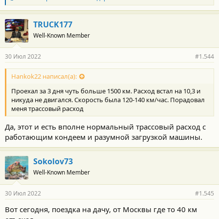
л
а
г
TRUCK177
о
Well-Known Member
д
а
р
30 Июл 2022
#1.544
н
о
с
Hankok22 написал(а):
т
Проехал за 3 дня чуть больше 1500 км. Расход встал на 10,3 и
и
:
никуда не двигался. Скорость была 120-140 км/час. Порадовал
меня трассовый расход
Да, этот и есть вполне нормальный трассовый расход с
работающим кондеем и разумной загрузкой машины.
Sokolov73
Well-Known Member
30 Июл 2022
#1.545
Вот сегодня, поездка на дачу, от Москвы где то 40 км