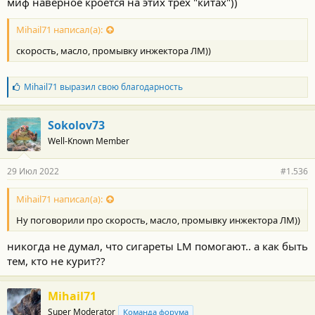
миф наверное кроется на этих трёх "китах"))
Mihail71 написал(а):
скорость, масло, промывку инжектора ЛМ))
Б
Mihail71
выразил свою благодарность
л
а
г
Sokolov73
о
Well-Known Member
д
а
р
29 Июл 2022
#1.536
н
о
с
Mihail71 написал(а):
т
Ну поговорили про скорость, масло, промывку инжектора ЛМ))
и
:
никогда не думал, что сигареты LM помогают.. а как быть
тем, кто не курит??
Mihail71
Super Moderator
Команда форума