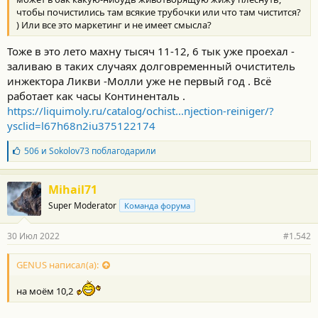
чтобы почистились там всякие трубочки или что там чистится?
) Или все это маркетинг и не имеет смысла?
Тоже в это лето махну тысяч 11-12, 6 тык уже проехал -
заливаю в таких случаях долговременный очиститель
инжектора Ликви -Молли уже не первый год . Всё
работает как часы Континенталь .
https://liquimoly.ru/catalog/ochist...njection-reiniger/?
ysclid=l67h68n2iu375122174
Б
506
и
Sokolov73
поблагодарили
л
а
г
Mihail71
о
Super Moderator
Команда форума
д
а
р
30 Июл 2022
#1.542
н
о
с
GENUS написал(а):
т
и
на моём 10,2
: