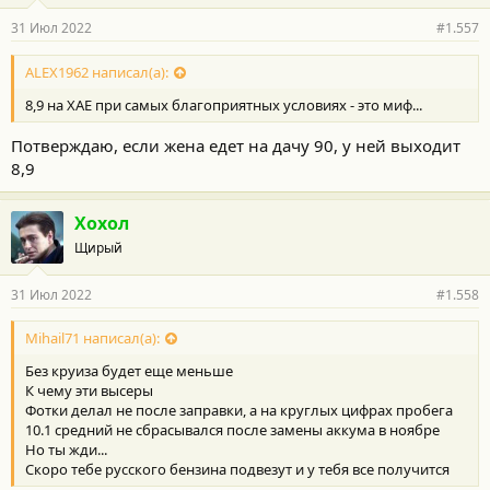
р
н
31 Июл 2022
#1.557
о
с
т
ALEX1962 написал(а):
и
8,9 на ХАЕ при самых благоприятных условиях - это миф...
:
Потверждаю, если жена едет на дачу 90, у ней выходит
8,9
Хохол
Щирый
31 Июл 2022
#1.558
Mihail71 написал(а):
Без круиза будет еще меньше
К чему эти высеры
Фотки делал не после заправки, а на круглых цифрах пробега
10.1 средний не сбрасывался после замены аккума в ноябре
Но ты жди...
Скоро тебе русского бензина подвезут и у тебя все получится