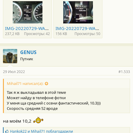
IMG-20220729-WA0031.jpg
IMG-20220729-WA0030.jpg
237,2 KB
Просмотры: 42
156 KB
Просмотры: 50
GENUS
Путник
29 Июл 2022
#1.533
Mihail71 написал(а):
Так я ж выкладывал в этой теме
Может найду в телефоне фотки
У меня ща средний с осени фантастический, 10.3)))
Скорость средняя 52 вроде
на моём 10,2
Б
Hankok22
и
Mihail71
поблагодарили