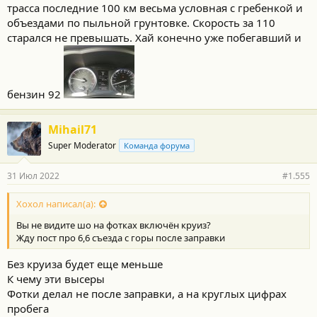
трасса последние 100 км весьма условная с гребенкой и
т
и
объездами по пыльной грунтовке. Скорость за 110
:
старался не превышать. Хай конечно уже побегавший и
бензин 92
Mihail71
Super Moderator
Команда форума
31 Июл 2022
#1.555
Хохол написал(а):
Вы не видите шо на фотках включён круиз?
Жду пост про 6,6 съезда с горы после заправки
Без круиза будет еще меньше
К чему эти высеры
Фотки делал не после заправки, а на круглых цифрах
пробега