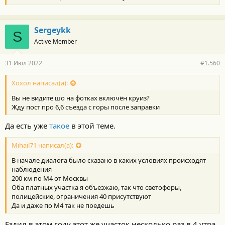
Sergeykk
S
Active Member
31 Июл 2022
#1.560
Хохол написал(а):
Вы не видите шо на фотках включён круиз?
Жду пост про 6,6 съезда с горы после заправки
Да есть уже
такое
в этой теме.
Mihail71 написал(а):
В начале диалога было сказано в каких условиях происходят
наблюдения
200 км по М4 от Москвы
Оба платных участка я объезжаю, так что светофоры,
полицейские, ограничения 40 присутствуют
Да и даже по М4 так не поедешь
Ездил в этом году этот же участок несколько раз в 4 утра,