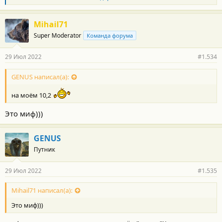
л
а
г
Mihail71
о
Super Moderator
Команда форума
д
а
р
29 Июл 2022
#1.534
н
о
с
GENUS написал(а):
т
и
на моём 10,2
:
Это миф)))
GENUS
Путник
29 Июл 2022
#1.535
Mihail71 написал(а):
Это миф)))