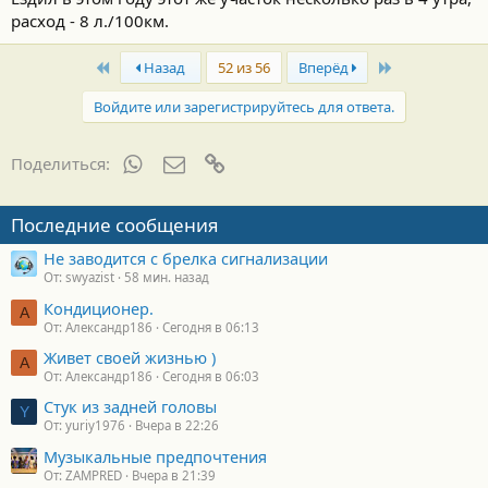
расход - 8 л./100км.
First
Last
Назад
52 из 56
Вперёд
Войдите или зарегистрируйтесь для ответа.
WhatsApp
Электронная почта
Ссылка
Поделиться:
Последние сообщения
Не заводится с брелка сигнализации
От: swyazist
58 мин. назад
Кондиционер.
А
От: Александр186
Сегодня в 06:13
Живет своей жизнью )
А
От: Александр186
Сегодня в 06:03
Стук из задней головы
Y
От: yuriy1976
Вчера в 22:26
Музыкальные предпочтения
От: ZAMPRED
Вчера в 21:39