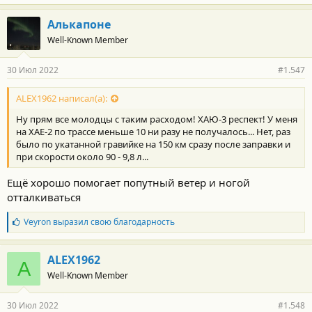
Алькапоне
Well-Known Member
30 Июл 2022
#1.547
ALEX1962 написал(а):
Ну прям все молодцы с таким расходом! ХАЮ-3 респект! У меня
на ХАЕ-2 по трассе меньше 10 ни разу не получалось... Нет, раз
было по укатанной гравийке на 150 км сразу после заправки и
при скорости около 90 - 9,8 л...
Ещё хорошо помогает попутный ветер и ногой
отталкиваться
Б
Veyron
выразил свою благодарность
л
а
г
ALEX1962
A
о
Well-Known Member
д
а
р
30 Июл 2022
#1.548
н