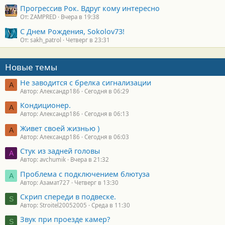
Прогрессив Рок. Вдруг кому интересно
От: ZAMPRED
Вчера в 19:38
С Днем Рождения, Sokolov73!
От: sakh_patrol
Четверг в 23:31
Новые темы
Не заводится с брелка сигнализации
А
Автор: Александр186
Сегодня в 06:29
Кондиционер.
А
Автор: Александр186
Сегодня в 06:13
Живет своей жизнью )
А
Автор: Александр186
Сегодня в 06:03
Стук из задней головы
A
Автор: avchumik
Вчера в 21:32
Проблема с подключением блютуза
А
Автор: Азамат727
Четверг в 13:30
Скрип спереди в подвеске.
S
Автор: Stroitel20052005
Среда в 11:30
Звук при проезде камер?
S