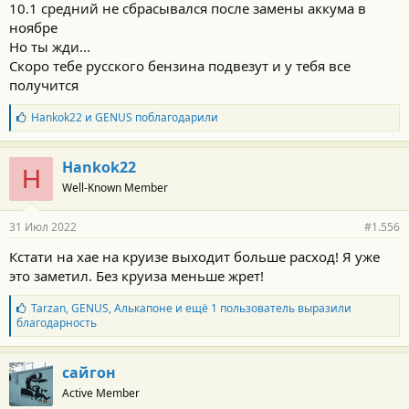
10.1 средний не сбрасывался после замены аккума в
ноябре
Но ты жди...
Скоро тебе русского бензина подвезут и у тебя все
получится
Б
Hankok22
и
GENUS
поблагодарили
л
а
г
Hankok22
H
о
Well-Known Member
д
а
р
31 Июл 2022
#1.556
н
о
Кстати на хае на круизе выходит больше расход! Я уже
с
это заметил. Без круиза меньше жрет!
т
и
:
Б
Tarzan
,
GENUS
,
Алькапоне
и ещё 1 пользователь выразили
л
благодарность
а
г
о
сайгон
д
Active Member
а