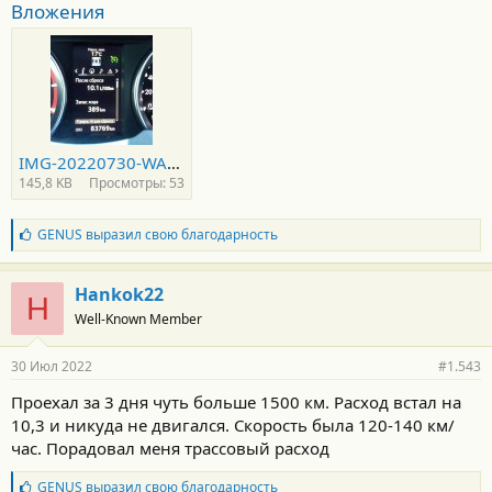
Вложения
IMG-20220730-WA0006.jpg
145,8 KB
Просмотры: 53
Б
GENUS
выразил свою благодарность
л
а
г
Hankok22
H
о
Well-Known Member
д
а
р
30 Июл 2022
#1.543
н
о
Проехал за 3 дня чуть больше 1500 км. Расход встал на
с
10,3 и никуда не двигался. Скорость была 120-140 км/
т
и
час. Порадовал меня трассовый расход
:
Б
GENUS
выразил свою благодарность