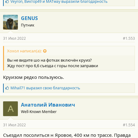
Б
Veyron
,
Виктор49
и
MATway
выразили благодарность
л
а
г
GENUS
о
Путник
д
а
р
31 Июл 2022
#1.553
н
о
с
Хохол написал(а):
т
Вы не видите шо на фотках включён круиз?
и
:
Жду пост про 6,6 съезда с горы после заправки
Круизом редко пользуюсь.
Б
Mihail71
выразил свою благодарность
л
а
г
Анатолий Иванович
А
о
Well-Known Member
д
а
р
31 Июл 2022
#1.554
н
о
Съездил посолиться н Яровое, 400 км по трассе. Правда
с