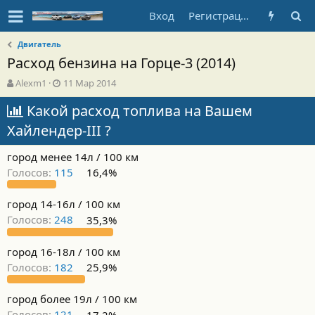
Вход
Регистрация
Двигатель
Расход бензина на Горце-3 (2014)
А
Д
Alexm1
11 Мар 2014
в
а
т
Какой расход топлива на Вашем
т
о
а
Хайлендер-III ?
р
н
т
а
город менее 14л / 100 км
е
ч
м
а
Голосов:
115
16,4%
ы
л
а
город 14-16л / 100 км
Голосов:
248
35,3%
город 16-18л / 100 км
Голосов:
182
25,9%
город более 19л / 100 км
Голосов:
121
17,2%