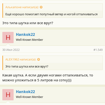
о
с
Алькапоне написал(а):
т
Ещё хорошо помогает попутный ветер и ногой отталкиваться
и
:
Это типа шутка или все врут?
Hankok22
H
Well-Known Member
30 Июл 2022
#1.549
ALEX1962 написал(а):
Это типа шутка или все врут?
Какая шутка. А если двумя ногами отталкиваться, то
можно уложиться в 5 литров на сотку)))
Hankok22
H
Well-Known Member