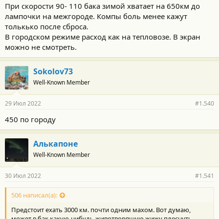
При скорости 90- 110 бака зимой хватает на 650км до
лампочки на межгороде. Компы боль менее кажут
толькько после сброса.
В городском режиме расход как на тепловозе. В экран
можно не смотреть.
Sokolov73
Well-Known Member
29 Июл 2022
#1.540
450 по городу
Алькапоне
Well-Known Member
30 Июл 2022
#1.541
506 написал(а):
Предстоит ехать 3000 км. почти одним махом. Вот думаю,
может в бак какую-нибудь животворящую жижу плеснуть,