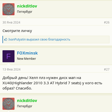
nickditlov
Петербург
30 Янв 2024
#26
Смотрите личку
Б
IvanPutyatin
выразил свою благодарность
л
а
г
FOXminsk
F
о
New Member
д
а
р
13 Фев 2024
#27
н
о
Добрый день! Хелп плз нужен диск мап на
с
XU40(Highlander 2010 3.3 AT Hybrid 7 seats) у кого есть
т
и
образ? Спасибо.
:
nickditlov
Петербург