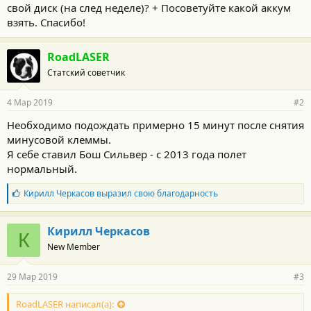
свой диск (на след неделе)? + Посоветуйте какой аккум
взять. Спасибо!
RoadLASER
Статский советчик
4 Мар 2019
#2
Необходимо подождать примерно 15 минут после снятия
минусовой клеммы.
Я себе ставил Бош Сильвер - с 2013 года полет
нормальный.
Б
Кирилл Черкасов
выразил свою благодарность
л
а
г
Кирилл Черкасов
К
о
New Member
д
а
р
29 Мар 2019
#3
н
о
с
RoadLASER написал(а):