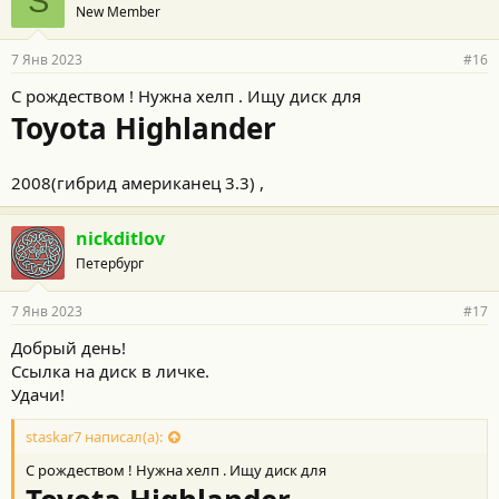
S
New Member
д
а
р
7 Янв 2023
#16
н
о
С рождеством ! Нужна хелп . Ищу диск для
с
Toyota Highlander
т
и
:
2008(гибрид американец 3.3) ,
nickditlov
Петербург
7 Янв 2023
#17
Добрый день!
Ссылка на диск в личке.
Удачи!
staskar7 написал(а):
С рождеством ! Нужна хелп . Ищу диск для