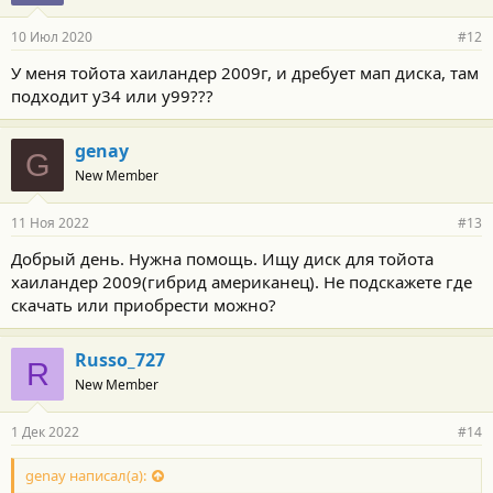
а
р
10 Июл 2020
#12
н
о
У меня тойота хаиландер 2009г, и дребует мап диска, там
с
подходит у34 или у99???
т
и
:
genay
G
New Member
11 Ноя 2022
#13
Добрый день. Нужна помощь. Ищу диск для тойота
хаиландер 2009(гибрид американец). Не подскажете где
скачать или приобрести можно?
Russo_727
R
New Member
1 Дек 2022
#14
genay написал(а):