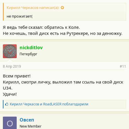
Кирилл Черкасов написал(а):
не прожигает(
Я ведь тебе сказал: обратись к Коле.
Не хочешь, твой диск есть на Рутрекере, но за денюжку.
nickditlov
Петербург
8 Апр 2019
#11
Всем привет!
Кирилл, смотри личку, выложил там ссыль на свой диск
U34.
Удачи!
Б
Кирилл Черкасов
и
RoadLASER
поблагодарили
л
а
г
Овсеп
О
о
New Member
д