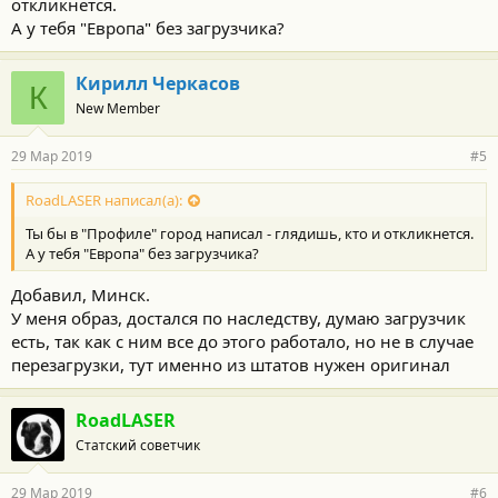
откликнется.
А у тебя "Европа" без загрузчика?
Кирилл Черкасов
К
New Member
29 Мар 2019
#5
RoadLASER написал(а):
Ты бы в "Профиле" город написал - глядишь, кто и откликнется.
А у тебя "Европа" без загрузчика?
Добавил, Минск.
У меня образ, достался по наследству, думаю загрузчик
есть, так как с ним все до этого работало, но не в случае
перезагрузки, тут именно из штатов нужен оригинал
RoadLASER
Статский советчик
29 Мар 2019
#6