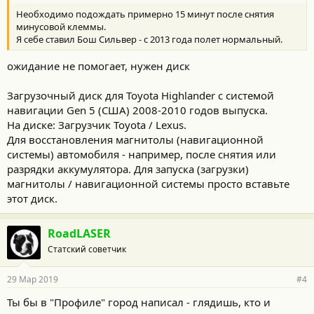
т
Необходимо подождать примерно 15 минут после снятия
и
:
минусовой клеммы.
Я себе ставил Бош Сильвер - с 2013 года полет нормальный.
ожидание не помогает, нужен диск
Загрузочный диск для Toyota Highlander с системой
навигации Gen 5 (США) 2008-2010 годов выпуска.
На диске: Загрузчик Toyota / Lexus.
Для восстановления магнитолы (навигационной
системы) автомобиля - например, после снятия или
разрядки аккумулятора. Для запуска (загрузки)
магнитолы / навигационной системы просто вставьте
этот диск.
RoadLASER
Статский советчик
29 Мар 2019
#4
Ты бы в "Профиле" город написал - глядишь, кто и