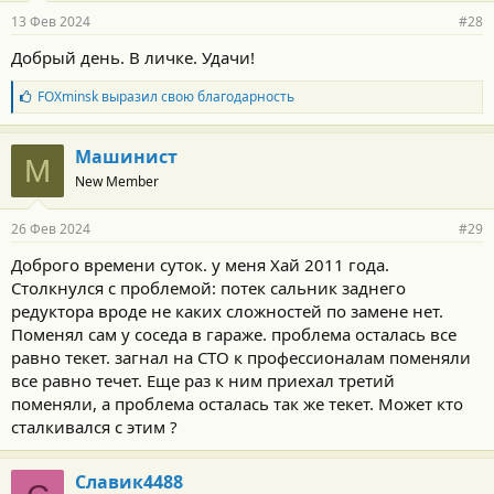
13 Фев 2024
#28
Добрый день. В личке. Удачи!
Б
FOXminsk
выразил свою благодарность
л
а
г
Машинист
М
о
New Member
д
а
р
26 Фев 2024
#29
н
о
Доброго времени суток. у меня Хай 2011 года.
с
Столкнулся с проблемой: потек сальник заднего
т
и
редуктора вроде не каких сложностей по замене нет.
:
Поменял сам у соседа в гараже. проблема осталась все
равно текет. загнал на СТО к профессионалам поменяли
все равно течет. Еще раз к ним приехал третий
поменяли, а проблема осталась так же текет. Может кто
сталкивался с этим ?
Славик4488