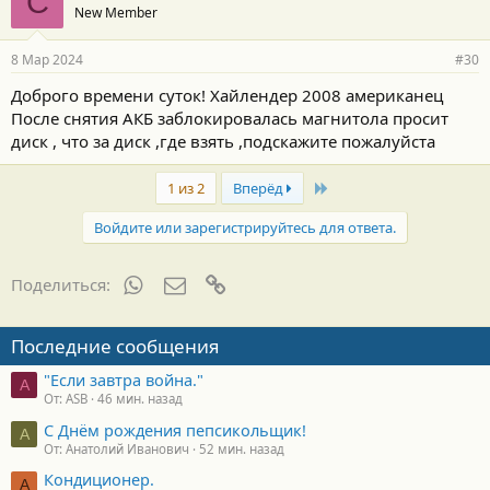
С
New Member
8 Мар 2024
#30
Доброго времени суток! Хайлендер 2008 американец
После снятия АКБ заблокировалась магнитола просит
диск , что за диск ,где взять ,подскажите пожалуйста
Last
1 из 2
Вперёд
Войдите или зарегистрируйтесь для ответа.
WhatsApp
Электронная почта
Ссылка
Поделиться:
Последние сообщения
"Если завтра война."
A
От: ASB
46 мин. назад
С Днём рождения пепсикольщик!
А
От: Анатолий Иванович
52 мин. назад
Кондиционер.
А