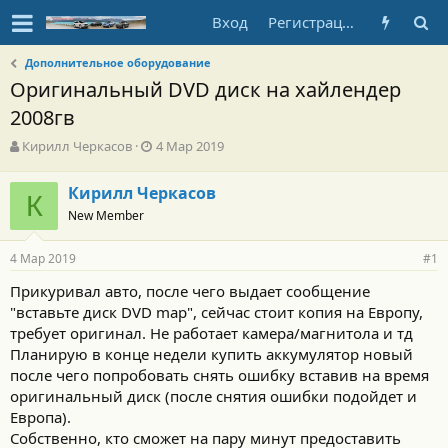
Вход
Регистрация
Дополнительное оборудование
Оригинальный DVD диск на хайлендер
2008гв
А
Д
Кирилл Черкасов
4 Мар 2019
в
а
т
т
Кирилл Черкасов
о
К
а
New Member
р
н
т
а
е
ч
4 Мар 2019
#1
м
а
ы
л
Прикуривал авто, после чего выдает сообщение
а
"вставьте диск DVD map", сейчас стоит копия на Европу,
требует оригинал. Не работает камера/магнитола и тд
Планирую в конце недели купить аккумулятор новый
после чего попробовать снять ошибку вставив на время
оригинальный диск (после снятия ошибки подойдет и
Европа).
Собственно, кто сможет на пару минут предоставить