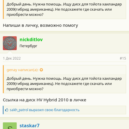
Добрый день. Нужна помощь. Ищу диск для тойота хаиландер
2009(гибрид американец). Не подскажете где скачать или
приобрести можно?
Напиши в личку, возможно помогу
nickditlov
Петербург
1 Дек 2022
#15
genay написал(а):
Добрый день. Нужна помощь. Ищу диск для тойота хаиландер
2009(гибрид американец). Не подскажете где скачать или
приобрести можно?
Ссылка на диск HV Hybrid 2010 в личке
Б
sakh_patrol
выразил свою благодарность
л
а
г
staskar7
о