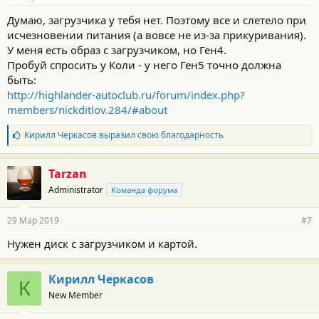
Думаю, загрузчика у тебя нет. Поэтому все и слетело при
исчезновении питания (а вовсе не из-за прикуривания).
У меня есть образ с загрузчиком, но Ген4.
Пробуй спросить у Коли - у него Ген5 точно должна
быть:
http://highlander-autoclub.ru/forum/index.php?
members/nickditlov.284/#about
Б
Кирилл Черкасов
выразил свою благодарность
л
а
г
Tarzan
о
Administrator
Команда форума
д
а
р
29 Мар 2019
#7
н
о
Нужен диск с загрузчиком и картой.
с
т
и
Кирилл Черкасов
:
К
New Member