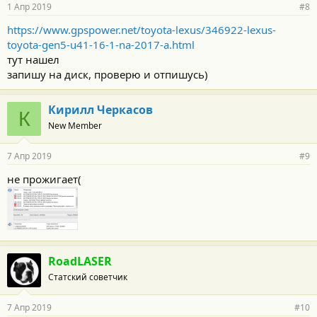
1 Апр 2019
#8
https://www.gpspower.net/toyota-lexus/346922-lexus-
toyota-gen5-u41-16-1-na-2017-a.html
тут нашел
запишу на диск, проверю и отпишусь)
Кирилл Черкасов
К
New Member
7 Апр 2019
#9
не прожигает(
RoadLASER
Статский советчик
7 Апр 2019
#10