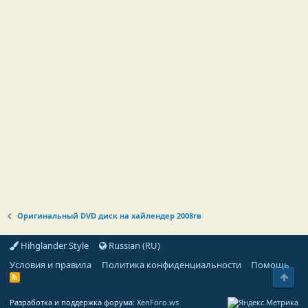
Оригинальный DVD диск на хайлендер 2008гв
Hihglander Style
Russian (RU)
Условия и правила
Политика конфиденциальности
Помощь
Свер
R
S
S
Разработка и поддержка форума:
XenForo.ws