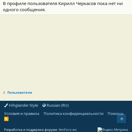
В профиле пользователя Кирилл Черкасов пока нет ни
одного сообщения.
Пользователи
Hihglander Style
Russian (RU)
Условия и правила
Политика конфиденциальности
Помощь
Свер
R
S
S
Разработка и поддержка форума:
XenForo.ws