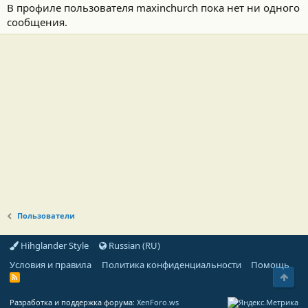
В профиле пользователя maxinchurch пока нет ни одного
сообщения.
Пользователи
Hihglander Style
Russian (RU)
Условия и правила
Политика конфиденциальности
Помощь
Свер
R
S
S
Разработка и поддержка форума:
XenForo.ws