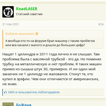
RoadLASER
Статский советчик
21 Ноя 2021
#24
БоЖеня написал(а):
А вообще кто-то на форуме брал машину с таким пробегом
или все начали с малого и дошли до больших цифр?
Нащет 1 цилиндра и 2011 года лично я не слышал. Там
проблема была с масляной трубкой - это да. Но поменял
трубку на металлическую и нет проблем. Я таких машин
привез из сышыа штук 30, примерно. И ни один мой
заказчик не 1 цилиндр не жаловался. Стонут те, кто
купил в эрэфии. Чем они отличаются от американских,
не знаю.
Б
GMA
и
пользователь
поблагодарили
л
а
г
БоЖеня