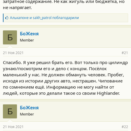
затратное содержание. Не как жигуль или бюджетка, но
не напрягает.
Б
Алькапоне
и
sakh_patrol
поблагодарили
л
а
г
БоЖеня
Б
о
Member
д
а
р
21 Ноя 2021
#21
н
о
Спасибо. Я уже решил брать его. Вот только про цилиндр
с
узнаю/посмотрим его и дело с концом. Посёлок
т
и
маленький у нас. Не должен обмануть человек. Пробег,
:
исходя из истории других авто, нестрашен. Чипование
по сомнением ещё. Информацию не могу найти от
людей, которые это делали такое со своим Highlander.
БоЖеня
Б
Member
21 Ноя 2021
#22