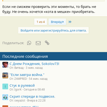
Если не сможем проверить эти моменты, то брать не
буду. Не очень хочется «кота в мешке» приобретать.
Last
1 из 4
Вперёд
Войдите или зарегистрируйтесь для ответа.
WhatsApp
Электронная почта
Ссылка
Поделиться:
Последние сообщения
С Днем Рождения, Sokolov73!
От: Витвад
3 мин. назад
"Если завтра война."
От: ZAMPRED
54 мин. назад
Стук в рулевой
I
От: IgorK
Сегодня в 08:48
Скрип спереди в подвеске.
От: swyazist
Вчера в 22:28
аккумулятор 45H