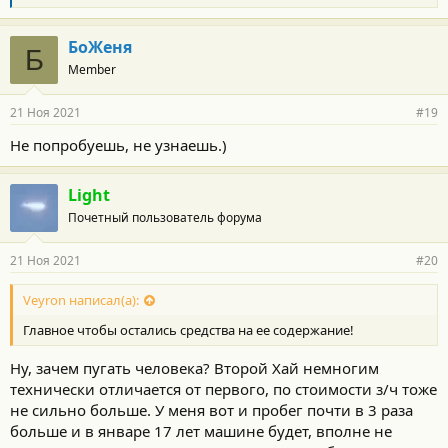
л
а
г
БоЖеня
Б
о
Member
д
а
р
21 Ноя 2021
#19
н
о
Не попробуешь, не узнаешь.)
с
т
и
Light
:
Почетный пользователь форума
21 Ноя 2021
#20
Veyron написал(а):
Главное чтобы остались средства на ее содержание!
Ну, зачем пугать человека? Второй Хай немногим
технически отличается от первого, по стоимости з/ч тоже
не сильно больше. У меня вот и пробег почти в 3 раза
больше и в январе 17 лет машине будет, вполне не