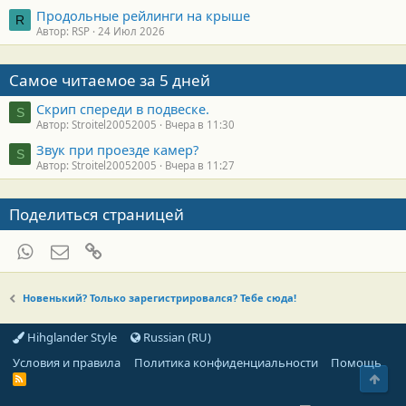
Продольные рейлинги на крыше
R
Автор: RSP
24 Июл 2026
Самое читаемое за 5 дней
Скрип спереди в подвеске.
S
Автор: Stroitel20052005
Вчера в 11:30
Звук при проезде камер?
S
Автор: Stroitel20052005
Вчера в 11:27
Поделиться страницей
WhatsApp
Электронная почта
Ссылка
Новенький? Только зарегистрировался? Тебе сюда!
Hihglander Style
Russian (RU)
Условия и правила
Политика конфиденциальности
Помощь
Свер
R
S
S