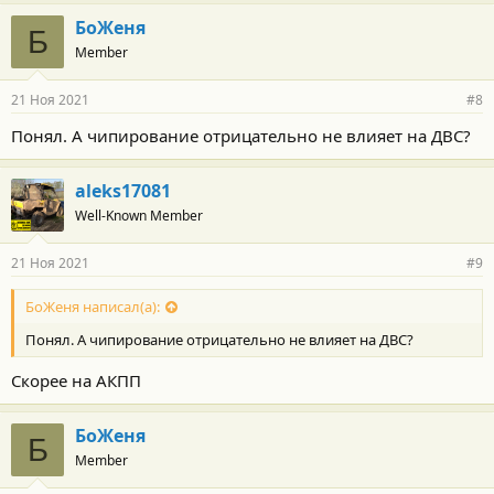
а
г
БоЖеня
Б
о
Member
д
а
р
21 Ноя 2021
#8
н
о
Понял. А чипирование отрицательно не влияет на ДВС?
с
т
и
aleks17081
:
Well-Known Member
21 Ноя 2021
#9
БоЖеня написал(а):
Понял. А чипирование отрицательно не влияет на ДВС?
Скорее на АКПП
БоЖеня
Б
Member