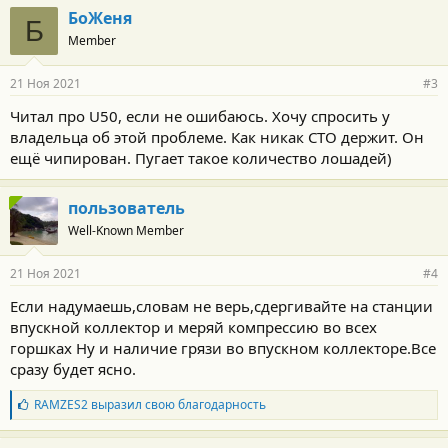
БоЖеня
Б
Member
21 Ноя 2021
#3
Читал про U50, если не ошибаюсь. Хочу спросить у
владельца об этой проблеме. Как никак СТО держит. Он
ещё чипирован. Пугает такое количество лошадей)
пользователь
Well-Known Member
21 Ноя 2021
#4
Если надумаешь,словам не верь,сдергивайте на станции
впускной коллектор и меряй компрессию во всех
горшках Ну и наличие грязи во впускном коллекторе.Все
сразу будет ясно.
Б
RAMZES2
выразил свою благодарность
л
а