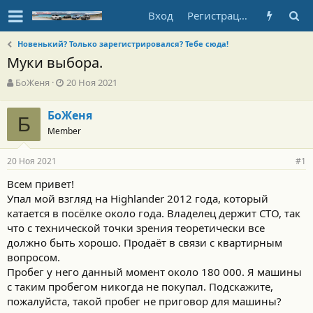
Вход
Регистрация
Новенький? Только зарегистрировался? Тебе сюда!
Муки выбора.
А
Д
БоЖеня
20 Ноя 2021
в
а
т
т
БоЖеня
о
Б
а
Member
р
н
т
а
е
ч
20 Ноя 2021
#1
м
а
ы
л
Всем привет!
а
Упал мой взгляд на Highlander 2012 года, который
катается в посёлке около года. Владелец держит СТО, так
что с технической точки зрения теоретически все
должно быть хорошо. Продаёт в связи с квартирным
вопросом.
Пробег у него данный момент около 180 000. Я машины
с таким пробегом никогда не покупал. Подскажите,
пожалуйста, такой пробег не приговор для машины?