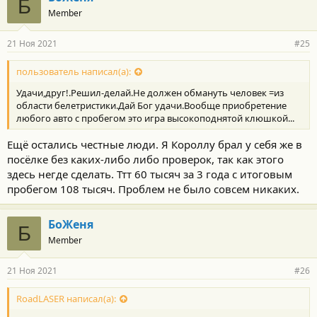
Б
о
Member
д
а
р
21 Ноя 2021
#25
н
о
с
пользователь написал(а):
т
Удачи,друг!.Решил-делай.Не должен обмануть человек =из
и
:
области белетристики.Дай Бог удачи.Вообще приобретение
любого авто с пробегом это игра высокоподнятой клюшкой...
Ещё остались честные люди. Я Короллу брал у себя же в
посёлке без каких-либо либо проверок, так как этого
здесь негде сделать. Ттт 60 тысяч за 3 года с итоговым
пробегом 108 тысяч. Проблем не было совсем никаких.
БоЖеня
Б
Member
21 Ноя 2021
#26
RoadLASER написал(а):