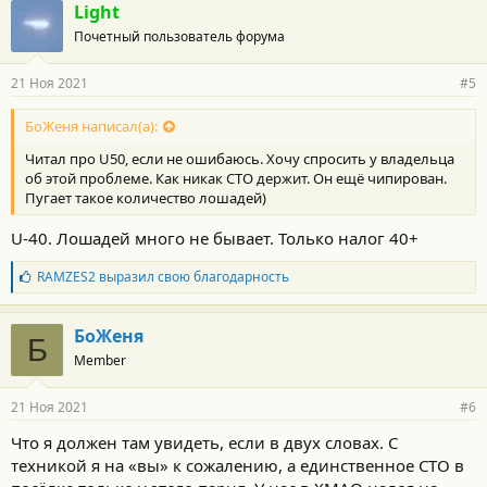
г
Light
о
Почетный пользователь форума
д
а
р
21 Ноя 2021
#5
н
о
с
БоЖеня написал(а):
т
Читал про U50, если не ошибаюсь. Хочу спросить у владельца
и
:
об этой проблеме. Как никак СТО держит. Он ещё чипирован.
Пугает такое количество лошадей)
U-40. Лошадей много не бывает. Только налог 40+
Б
RAMZES2
выразил свою благодарность
л
а
г
БоЖеня
Б
о
Member
д
а
р
21 Ноя 2021
#6
н
о
Что я должен там увидеть, если в двух словах. С
с
техникой я на «вы» к сожалению, а единственное СТО в
т
и