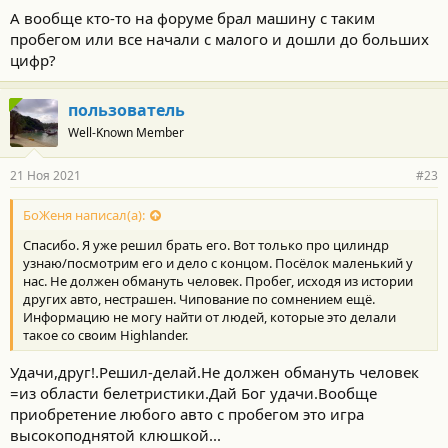
А вообще кто-то на форуме брал машину с таким
пробегом или все начали с малого и дошли до больших
цифр?
пользователь
Well-Known Member
21 Ноя 2021
#23
БоЖеня написал(а):
Спасибо. Я уже решил брать его. Вот только про цилиндр
узнаю/посмотрим его и дело с концом. Посёлок маленький у
нас. Не должен обмануть человек. Пробег, исходя из истории
других авто, нестрашен. Чипование по сомнением ещё.
Информацию не могу найти от людей, которые это делали
такое со своим Highlander.
Удачи,друг!.Решил-делай.Не должен обмануть человек
=из области белетристики.Дай Бог удачи.Вообще
приобретение любого авто с пробегом это игра
высокоподнятой клюшкой...