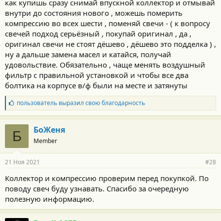
как купишь сразу снимай впускной коллектор и отмывай
внутри до состояния нового , можешь померить
компрессию во всех шести , поменяй свечи - ( к вопросу
свечей подход серьёзный , покупай оригинал , да ,
оригинал свечи не стоят дёшево , дёшево это подделка ) ,
ну а дальше замена масел и катайся, получай
удовольствие. Обязательно , чаще менять воздушный
фильтр с правильной установкой и чтобы все два
болтика на корпусе в/ф были на месте и затянуты
Б
пользователь
выразил свою благодарность
л
а
г
БоЖеня
Б
о
Member
д
а
р
21 Ноя 2021
#28
н
о
Коллектор и компрессию проверим перед покупкой. По
с
поводу свеч буду узнавать. Спасибо за очередную
т
и
полезную информацию.
: