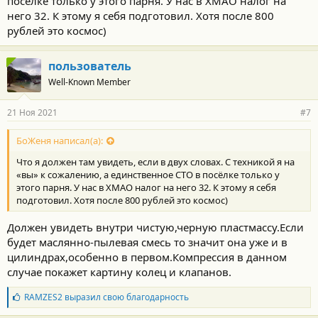
посёлке только у этого парня. У нас в ХМАО налог на
:
него 32. К этому я себя подготовил. Хотя после 800
рублей это космос)
пользователь
Well-Known Member
21 Ноя 2021
#7
БоЖеня написал(а):
Что я должен там увидеть, если в двух словах. С техникой я на
«вы» к сожалению, а единственное СТО в посёлке только у
этого парня. У нас в ХМАО налог на него 32. К этому я себя
подготовил. Хотя после 800 рублей это космос)
Должен увидеть внутри чистую,черную пластмассу.Если
будет маслянно-пылевая смесь то значит она уже и в
цилиндрах,особенно в первом.Компрессия в данном
случае покажет картину колец и клапанов.
Б
RAMZES2
выразил свою благодарность
л