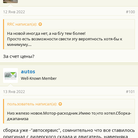
12 Янв 2022
#100
RRC написал(а):
На новой иногда нет, а на б/у тем более!
Просто есть возможности свести эту вероятность хотя-бы к
минимуму....
За счет цены?
autos
Well-Known Member
13 Янв 2022
#101
пользователь написал(а):
Низ железо новое.Мотор-расходник.Имею то,что хотел.Сборка-
джапаниза
сборка уже -"автосервис", сомнительно что все ставилось
оригинал с дилерского склада и двигатель, наверняка