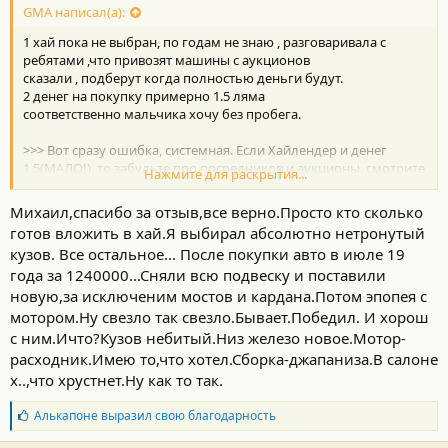
с
GMA написал(а):
т
1 хай пока не выбран, по годам не знаю , разговаривала с
и
:
ребятами ,что привозят машины с аукционов
сказали , подберут когда полностью деньги будут.
2 денег на покупку примерно 1.5 ляма
соответственно мальчика хочу без пробега.
>>> Вот сразу ошибка, системная. Если Хайлендер и денег
1,5(МАЛО!), то забудьте про посредников и аукционы, смотрите
Нажмите для раскрытия...
машины ЗДЕСЬ. Конкретно Хай-2, "сороковой кузов", 2011 год, в
лучшем случае 12-й. Это будет японская сборка и официальная
Михаил,спасибо за отзыв,все верно.Просто кто сколько
поставка в Россию (что очень хорошо по сравнению со
готов вложить в хай.Я выбирал абсолютно нетронутый
следующей фразой)
кузов. Все остальное... После покупки авто в июле 19
Если "хочу без пробега" то деньги будут эти же, а машина с
года за 1240000...Сняли всю подвеску и поставили
пробегом на соточку больше и на 2-3 года старше. И никто в
ней масло в моторе не менял ТАМ, и так далее.
новую,за исключеним мостов и кардана.Потом эпопея с
На аукционах в Японии этих машин нет, ибо их нет в Японии.
мотором.Ну свезло так свезло.Бывает.Победил. И хорош
На аукционах в Америке они есть, но это СОВСЕМ другие
с ним.Ичто?Кузов небитый.Низ железо новое.Мотор-
машины. На мой взгляд - так себе, дерьмецо. И не забывайте,
расходник.Имею то,что хотел.Сборка-джапаниза.В салоне
что ваша будущая машина с аукциона в Америке, за 1,5 ляма,
х..,что хрустнет.Ну как то так.
будет состоять наполовину из машины а наполовину из затрат
на её привозку в РФ и прибыль доставщиков, которые вам
Б
Алькапоне
выразил свою благодарность
полтонны лапши на уши навешают.
л
а