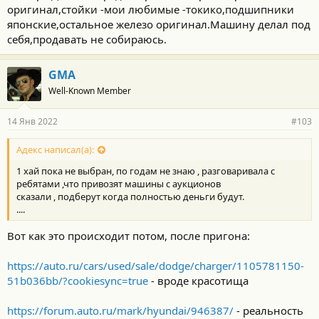
оригинал,стойки -мои любимые -токико,подшипники
японские,остальное железо оригинал.Машину делал под
себя,продавать не собираюсь.
GMA
Well-Known Member
14 Янв 2022
#103
Адекс написал(а):
1 хай пока не выбран, по годам не знаю , разговаривала с
ребятами ,что привозят машины с аукционов
сказали , подберут когда полностью деньги будут.
....
Вот как это происходит потом, после пригона:
https://auto.ru/cars/used/sale/dodge/charger/1105781150-
51b036bb/?cookiesync=true
- вроде красотища
https://forum.auto.ru/mark/hyundai/946387/
- реальность