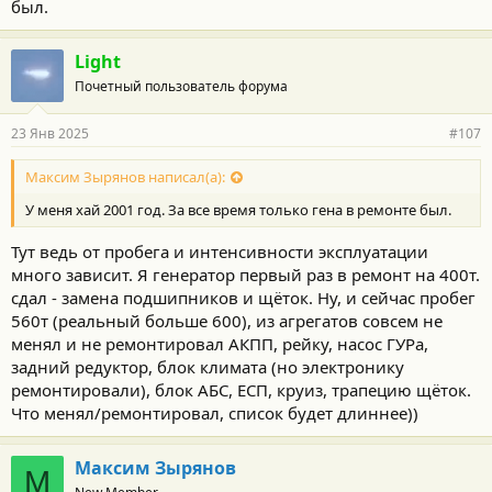
был.
застопорился,даже модель выбрать не могу. Ссыкатно в
возрасте
Light
Почетный пользователь форума
23 Янв 2025
#107
Максим Зырянов написал(а):
У меня хай 2001 год. За все время только гена в ремонте был.
Тут ведь от пробега и интенсивности эксплуатации
много зависит. Я генератор первый раз в ремонт на 400т.
сдал - замена подшипников и щёток. Ну, и сейчас пробег
560т (реальный больше 600), из агрегатов совсем не
менял и не ремонтировал АКПП, рейку, насос ГУРа,
задний редуктор, блок климата (но электронику
ремонтировали), блок АБС, ЕСП, круиз, трапецию щёток.
Что менял/ремонтировал, список будет длиннее))
Максим Зырянов
М