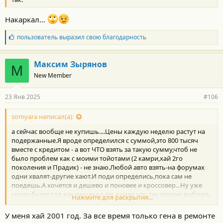
Накаркал...
Б
пользователь
выразил свою благодарность
л
а
г
Максим Зырянов
М
о
New Member
д
а
р
23 Янв 2025
#106
н
о
с
somyara написал(а):
т
а сейчас вообще не купишь....Цены каждую неделю растут на
и
:
подержанные.Я вроде определился с суммой,это 800 тысяч
вместе с кредитом - а вот ЧТО взять за такую сумму,чтоб не
было проблем как с моими тойотами (2 камри,хай 2го
поколения и Прадик) - не знаю.Любой авто взять-на форумах
одни хвалят-другие хают.И поди определись,пока сам не
поедешь.А хочется и дешево и поновее и кроссовер...Ну уже
скоро будет год как пешеход.Не думал,что так трудно выбрать
Нажмите для раскрытия...
машину.Раньше брал так.Почитаю обьявление,прозвоню.Есть
доверие к продавану -ехал брать.Никогда не подводило и
У меня хай 2001 год. За все время только гена в ремонте
всегда авто были без проблемные.А сейчас что-то