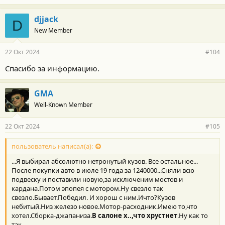
djjack
D
New Member
22 Окт 2024
#104
Спасибо за информацию.
GMA
Well-Known Member
22 Окт 2024
#105
пользователь написал(а):
...Я выбирал абсолютно нетронутый кузов. Все остальное...
После покупки авто в июле 19 года за 1240000...Сняли всю
подвеску и поставили новую,за исключеним мостов и
кардана.Потом эпопея с мотором.Ну свезло так
свезло.Бывает.Победил. И хорош с ним.Ичто?Кузов
небитый.Низ железо новое.Мотор-расходник.Имею то,что
хотел.Сборка-джапаниза.
В салоне х..,что хрустнет
.Ну как то
так.