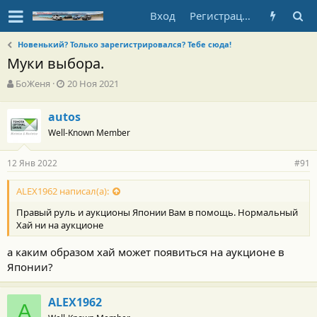
Вход
Регистрация
Новенький? Только зарегистрировался? Тебе сюда!
Муки выбора.
А
Д
БоЖеня
20 Ноя 2021
в
а
т
т
autos
о
а
Well-Known Member
р
н
т
а
е
ч
12 Янв 2022
#91
м
а
ы
л
ALEX1962 написал(а):
а
Правый руль и аукционы Японии Вам в помощь. Нормальный
Хай ни на аукционе
а каким образом хай может появиться на аукционе в
Японии?
ALEX1962
A