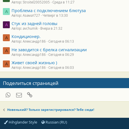
Автор: Stroitel20052005
Среда в 11:27
Проблема с подключением блютуза
А
Автор: Азамат727
Четверг в 13:30
Стук из задней головы
A
Автор: avchumik
Вчера в 21:32
Кондиционер.
А
Автор: Александр186
Сегодня в 06:13
Не заводится с брелка сигнализации
А
Автор: Александр186
Сегодня в 06:29
Живет своей жизнью )
А
Автор: Александр186
Сегодня в 06:03
Поделиться страницей
WhatsApp
Электронная почта
Ссылка
Новенький? Только зарегистрировался? Тебе сюда!
Hihglander Style
Russian (RU)