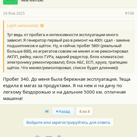
New Member
24 Янв 2025
#108
Light написал(а):
Тут ведь от пробега и интенсивности эксплуатации много
зависит. Я генератор первый раз в ремонт на 400т. сдал - замена
подшипников и щёток. Ну, и сейчас пробег 560т (реальный
больше 600), из агрегатов совсем не менял и не ремонтировал
АКПП, рейку, насос ГУРа, задний редуктор, блок климата (но
электронику ремонтировали), блок АБС, ЕСП, круиз, трапецию
щёток. Что менял/ремонтировал, список будет длиннее))
Пробег 340. До меня была бережная эксплуатация. Теща
ездила в магаз за продуктами. Я на нем и на дачу по
легкому бездорожью и на дальние 5000 км. отличная
машина!
First
Назад
4 из 4
Войдите или зарегистрируйтесь для ответа.