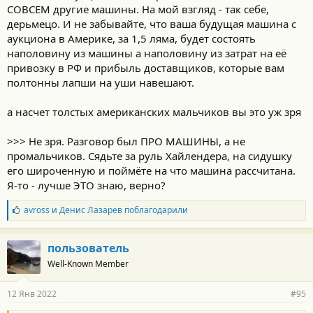
СОВСЕМ другие машины. На мой взгляд - так себе,
дерьмецо. И не забывайте, что ваша будущая машина с
аукциона в Америке, за 1,5 ляма, будет состоять
наполовину из машины а наполовину из затрат на её
привозку в РФ и прибыль доставщиков, которые вам
полтонны лапши на уши навешают.
а насчет толстых американских мальчиков вы это уж зря
>>> Не зря. Разговор был ПРО МАШИНЫ, а не
промальчиков. Сядьте за руль Хайлендера, на сидушку
его широченную и поймёте на что машина рассчитана.
Я-то - лучше ЭТО знаю, верно?
Б
avross
и
Денис Лазарев
поблагодарили
л
а
г
пользователь
о
Well-Known Member
д
а
р
12 Янв 2022
#95
н
о