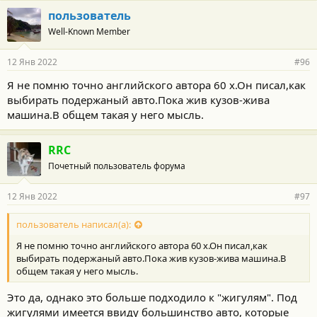
а насчет толстых американских мальчиков вы это уж зря
г
пользователь
о
>>> Не зря. Разговор был ПРО МАШИНЫ, а не промальчиков.
Well-Known Member
д
Сядьте за руль Хайлендера, на сидушку его широченную и
а
р
поймёте на что машина рассчитана. Я-то - лучше ЭТО знаю,
12 Янв 2022
#96
н
верно?
о
Я не помню точно английского автора 60 х.Он писал,как
с
выбирать подержаный авто.Пока жив кузов-жива
т
и
машина.В общем такая у него мысль.
:
RRC
Почетный пользователь форума
12 Янв 2022
#97
пользователь написал(а):
Я не помню точно английского автора 60 х.Он писал,как
выбирать подержаный авто.Пока жив кузов-жива машина.В
общем такая у него мысль.
Это да, однако это больше подходило к "жигулям". Под
жигулями имеется ввиду большинство авто, которые