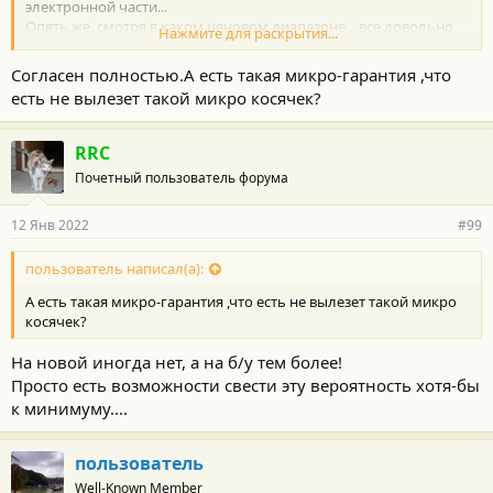
электронной части...
Опять же, смотря в каком ценовом диапазоне... все довольно
Нажмите для раскрытия...
относительно.
Согласен полностью.А есть такая микро-гарантия ,что
есть не вылезет такой микро косячек?
RRC
Почетный пользователь форума
12 Янв 2022
#99
пользователь написал(а):
А есть такая микро-гарантия ,что есть не вылезет такой микро
косячек?
На новой иногда нет, а на б/у тем более!
Просто есть возможности свести эту вероятность хотя-бы
к минимуму....
пользователь
Well-Known Member