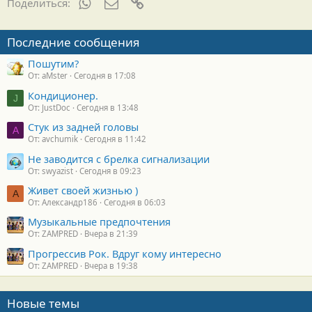
WhatsApp
Электронная почта
Ссылка
Поделиться:
Последние сообщения
Пошутим?
От: aMster
Сегодня в 17:08
Кондиционер.
J
От: JustDoc
Сегодня в 13:48
Стук из задней головы
A
От: avchumik
Сегодня в 11:42
Не заводится с брелка сигнализации
От: swyazist
Сегодня в 09:23
Живет своей жизнью )
А
От: Александр186
Сегодня в 06:03
Музыкальные предпочтения
От: ZAMPRED
Вчера в 21:39
Прогрессив Рок. Вдруг кому интересно
От: ZAMPRED
Вчера в 19:38
Новые темы