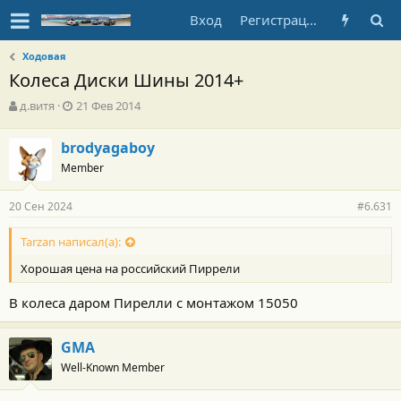
Вход
Регистрация
Ходовая
Колеса Диски Шины 2014+
А
Д
д.витя
21 Фев 2014
в
а
т
т
brodyagaboy
о
а
Member
р
н
т
а
е
ч
20 Сен 2024
#6.631
м
а
ы
л
Tarzan написал(а):
а
Хорошая цена на российский Пиррели
В колеса даром Пирелли с монтажом 15050
GMA
Well-Known Member