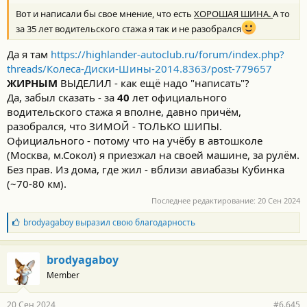
Вот и написали бы свое мнение, что есть
ХОРОШАЯ ШИНА.
А то
за 35 лет водительского стажа я так и не разобрался
Да я там
https://highlander-autoclub.ru/forum/index.php?
threads/Колеса-Диски-Шины-2014.8363/post-779657
ЖИРНЫМ
ВЫДЕЛИЛ - как ещё надо "написать"?
Да, забыл сказать - за
40
лет официального
водительского стажа я вполне, давно причём,
разобрался, что ЗИМОЙ - ТОЛЬКО ШИПЫ.
Официального - потому что на учёбу в автошколе
(Москва, м.Сокол) я приезжал на своей машине, за рулём.
Без прав. Из дома, где жил - вблизи авиабазы Кубинка
(~70-80 км).
Последнее редактирование:
20 Сен 2024
Б
brodyagaboy
выразил свою благодарность
л
а
г
brodyagaboy
о
Member
д
а
р
20 Сен 2024
#6.645