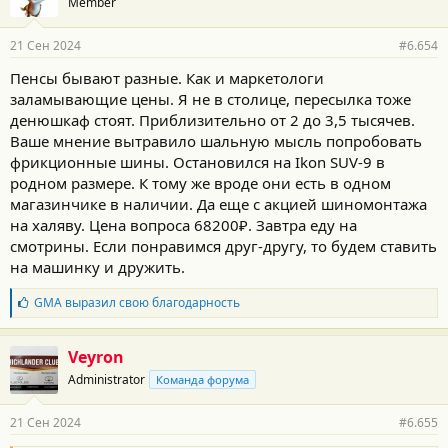
Member
21 Сен 2024
#6.654
Пенсы бывают разные. Как и маркетологи
заламывающие цены. Я не в столице, пересылка тоже
денюшкаф стоят. Приблизительно от 2 до 3,5 тысячев.
Ваше мнение вытравило шальную мысль попробовать
фрикционные шины. Остановился на Ikon SUV-9 в
родном размере. К тому же вроде они есть в одном
магазинчике в наличии. Да еще с акцией шиномонтажа
на халяву. Цена вопроса 68200₽. Завтра еду на
смотрины. Если понравимся друг-другу, то будем ставить
на машинку и дружить.
Б
GMA
выразил свою благодарность
л
а
г
Veyron
о
Administrator
Команда форума
д
а
р
21 Сен 2024
#6.655
н
о