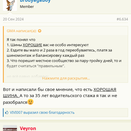
brodyagaboy
о
Member
д
-----------------------------------
а
Если хочется разобраться в каком-то вопросе ХОРОШО,
р
20 Сен 2024
#6.634
КАЧЕСТВЕННО - надо потратить на изучение темы МНОГО
н
ЧАСОВ, а не вот это вот всё "как вам сайлунь в Ульяновске -
о
с
GMA написал(а):
ништячок?"
т
Я так понял что
и
:
1. Шины
ХОРОШИЕ
вас не особо интересуют
2. Ездите вы мало и 2 раза в год переобуваетесь, платя за
шиномонтаж и балансировку каждый раз
3. Что порешит местное сообщество за пару-тройку дней, то и
будет считаться "правильным".
но всё равно добавлю:
Нажмите для раскрытия...
1. Езжу много и активно, причём одновременно на нескольких
машинах, то есть есть возможность посравнивать
Вот и написали бы свое мнение, что есть
ХОРОШАЯ
2. Посравнивать имею возможность так, что две какие-либо
ШИНА.
А то за 35 лет водительского стажа я так и не
машины абсолютно одинаковые и различаются ТОЛЬКО
разобрался
шинами или ТОЛЬКО чем-то одним другим, то есть имею
возможно "выделить" разницу.
Б
VIVI007
выразил свою благодарность
3. У "Нокии"/айкон резина ПОЛНОГО качества называется
л
Hakkapeliitta
(возможны ошибки в орфографии, я - не финн)
а
или Автограф,
г
Veyron
а резина НИЗКОГО качества называется "Хакка" или НОРДМАН.
о