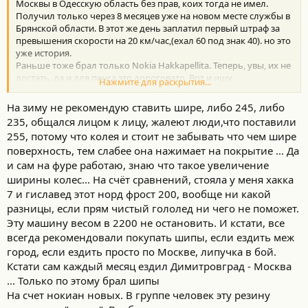
Москвы в Одесскую область без прав, коих тогда не имел.
Получил только через 8 месяцев уже на новом месте службы в
Брянской области. В этот же день заплатил первый штраф за
превышения скорости на 20 км/час,(ехал 60 под знак 40). но это
уже история.
Раньше тоже брал только Nokia Hakkapellita. Теперь, увы, их не
достать, да и для пенса это дороговато. Вот и ищу
Нажмите для раскрытия...
альтернативу. Как и Вы всегда брал шипы. Сейчас
рассматриваю и липучку, т.к стиль вождения спокойный без
На зиму не рекомендую ставить шире, либо 245, либо
азарта. 42 года в авиации к разумности приучили.
235, общался лицом к лицу, жалеют люди,что поставили
Сейчас рассматриваю шины на 255/55/19 Ikon или Yokohama.
255, потому что колея и стоит не забывать что чем шире
Хотелось бы быть полностью уверенным, что этот размер не
поверхность, тем слабее она нажимает на покрытие ... Да
будет доставлять неприятностей. Что скажете?
и сам на фуре работаю, знаю что такое увеличение
ширины колес... На счёт сравнений, стояла у меня хакка
7 и гиславед этот норд фрост 200, вообще ни какой
разницы, если прям чистый гололед ни чего не поможет.
Эту машину весом в 2200 не остановить. И кстати, все
всегда рекомендовали покупать шипы, если ездить меж
город, если ездить просто по Москве, липучка в бой.
Кстати сам каждый месяц ездил Димитровград - Москва
... Только по этому брал шипы
На счет нокиан новых. В группе человек эту резину