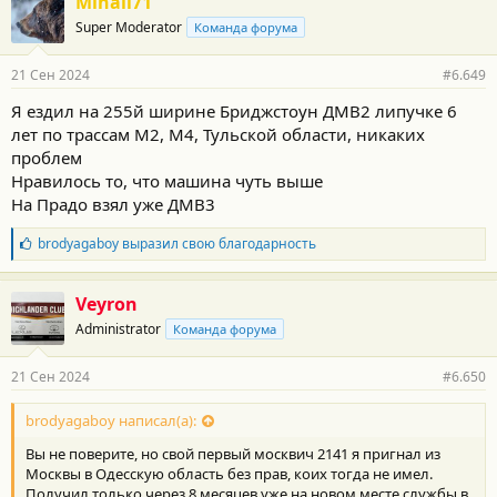
Mihail71
Super Moderator
Команда форума
21 Сен 2024
#6.649
Я ездил на 255й ширине Бриджстоун ДМВ2 липучке 6
лет по трассам М2, М4, Тульской области, никаких
проблем
Нравилось то, что машина чуть выше
На Прадо взял уже ДМВ3
Б
brodyagaboy
выразил свою благодарность
л
а
г
Veyron
о
Administrator
Команда форума
д
а
р
21 Сен 2024
#6.650
н
о
с
brodyagaboy написал(а):
т
Вы не поверите, но свой первый москвич 2141 я пригнал из
и
:
Москвы в Одесскую область без прав, коих тогда не имел.
Получил только через 8 месяцев уже на новом месте службы в