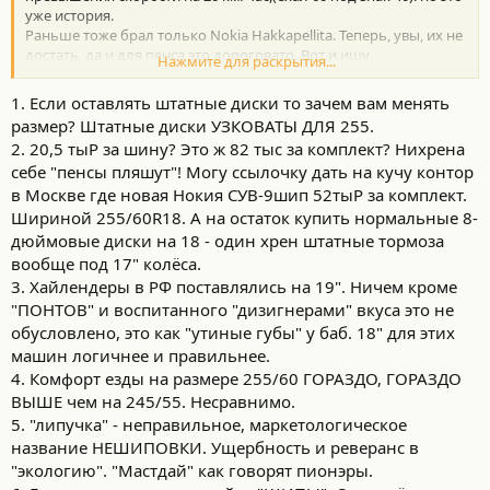
уже история.
Раньше тоже брал только Nokia Hakkapellita. Теперь, увы, их не
достать, да и для пенса это дороговато. Вот и ищу
Нажмите для раскрытия...
альтернативу. Как и Вы всегда брал шипы. Сейчас
рассматриваю и липучку, т.к стиль вождения спокойный без
1. Если оставлять штатные диски то зачем вам менять
азарта. 42 года в авиации к разумности приучили.
размер? Штатные диски УЗКОВАТЫ ДЛЯ 255.
Сейчас рассматриваю шины на 255/55/19 Ikon или Yokohama.
2. 20,5 тыР за шину? Это ж 82 тыс за комплект? Нихрена
Хотелось бы быть полностью уверенным, что этот размер не
себе "пенсы пляшут"! Могу ссылочку дать на кучу контор
будет доставлять неприятностей. Что скажете?
в Москве где новая Нокия СУВ-9шип 52тыР за комплект.
Шириной 255/60R18. А на остаток купить нормальные 8-
дюймовые диски на 18 - один хрен штатные тормоза
вообще под 17" колёса.
3. Хайлендеры в РФ поставлялись на 19". Ничем кроме
"ПОНТОВ" и воспитанного "дизигнерами" вкуса это не
обусловлено, это как "утиные губы" у баб. 18" для этих
машин логичнее и правильнее.
4. Комфорт езды на размере 255/60 ГОРАЗДО, ГОРАЗДО
ВЫШЕ чем на 245/55. Несравнимо.
5. "липучка" - неправильное, маркетологическое
название НЕШИПОВКИ. Ущербность и реверанс в
"экологию". "Мастдай" как говорят пионэры.