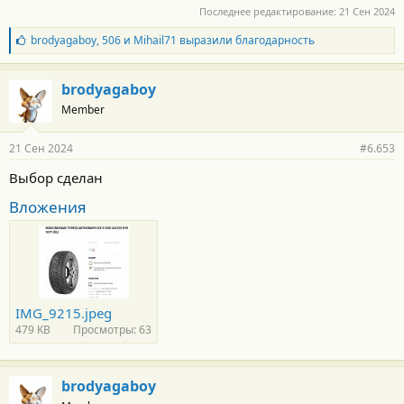
Последнее редактирование:
21 Сен 2024
Б
brodyagaboy
,
506
и
Mihail71
выразили благодарность
л
а
г
brodyagaboy
о
Member
д
а
р
21 Сен 2024
#6.653
н
о
Выбор сделан
с
т
Вложения
и
:
IMG_9215.jpeg
479 KB
Просмотры: 63
brodyagaboy