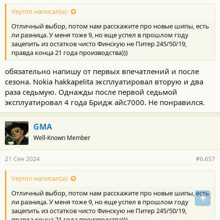
о
с
Veyron написал(а):
т
Отличный выбор, потом нам расскажите про новые шипы, есть
и
:
ли разница. У меня тоже 9, но еще успел в прошлом году
зацепить из остатков чисто Финскую не Питер 245/50/19,
правда конца 21 года производства)))
обязательно напишу от первых впечатлений и после
сезона. Nokia hakkapelita эксплуатировал вторую и два
раза седьмую. Однажды после первой седьмой
эксплуатировал 4 года Бридж айс7000. Не понравился.
GMA
Well-Known Member
21 Сен 2024
#6.657
Veyron написал(а):
Отличный выбор, потом нам расскажите про новые шипы, есть
Свер
ли разница. У меня тоже 9, но еще успел в прошлом году
зацепить из остатков чисто Финскую не Питер 245/50/19,
правда конца 21 года производства)))