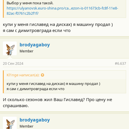
Выбор у меня пока такой.
и
:
https://ulyanovsk.euro-shina.pro/ca...ezon-is-011673cb-fc8f-11e8-
82ac-f0761c2b2f1f/
купи у меня гиславед на дисках) я машину продал )
я сам с димитровграда если что
brodyagaboy
Member
20 Сен 2024
#6.637
Kl1nge написал(а):
купи у меня гиславед на дисках) я машину продал )
я сам с димитровграда если что
И сколько сезонов жил Ваш Гиславед? Про цену не
спрашиваю.
brodyagaboy
Member