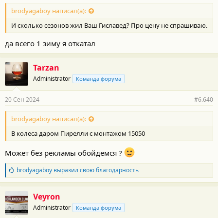
brodyagaboy написал(а):
И сколько сезонов жил Ваш Гиславед? Про цену не спрашиваю.
да всего 1 зиму я откатал
Tarzan
Administrator
Команда форума
20 Сен 2024
#6.640
brodyagaboy написал(а):
В колеса даром Пирелли с монтажом 15050
Может без рекламы обойдемся ?
Б
brodyagaboy
выразил свою благодарность
л
а
г
Veyron
о
Administrator
Команда форума
д
а