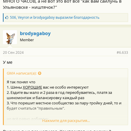
МНОГО ЧАСОВ, а не вот это вот всё "как вам сайлунь в
Ульяновске - ништячок?"
Б
506
,
Veyron
и
brodyagaboy
выразили благодарность
л
а
г
brodyagaboy
о
Member
д
а
р
20 Сен 2024
#6.633
н
о
У ме
с
т
GMA написал(а):
и
:
Я так понял что
1. Шины
ХОРОШИЕ
вас не особо интересуют
2. Ездите вы мало и 2 раза в год переобуваетесь, платя за
шиномонтаж и балансировку каждый раз
3. Что порешит местное сообщество за пару-тройку дней, то и
будет считаться "правильным".
но всё равно добавлю:
Нажмите для раскрытия...
1. Езжу много и активно, причём одновременно на нескольких
машинах, то есть есть возможность посравнивать