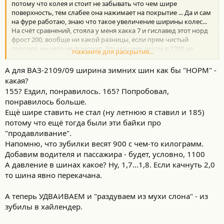
потому что колея и стоит не забывать что чем шире
поверхность, тем слабее она нажимает на покрытие ... Да и сам
на фуре работаю, знаю что такое увеличение ширины колес...
На счёт сравнений, стояла у меня хакка 7 и гиславед этот норд
фрост 200, вообще ни какой разницы, если прям чистый
гололед ни чего не поможет. Эту машину весом в 2200 не
Нажмите для раскрытия...
остановить. И кстати, все всегда рекомендовали покупать
шипы, если ездить меж город, если ездить просто по Москве,
А для ВАЗ-2109/09 ширина зимних шин как бы "НОРМ" -
липучка в бой. Кстати сам каждый месяц ездил Димитровград -
какая?
Москва ... Только по этому брал шипы
155? Ездил, понравилось. 165? Попробовал,
На счет нокиан новых. В группе человек эту резину описал как
понравилось больше.
"говно". Вообще не держит, стоит только космос.
Ещё шире ставить не стал (ну летнюю я ставил и 185)
потому что ещё тогда были эти байки про
"продавливание".
Напомню, что зубилки весят 900 с чем-то килограмм.
Добавим водителя и пассажира - будет, условно, 1100
А давление в шинах какое? Ну, 1,7...1,8. Если качнуть 2,0
то шина явно перекачана.
А теперь УДВАИВАЕМ и "раздуваем из мухи слона" - из
зубилы в хайлендер.