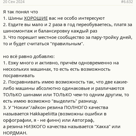
20 Сен 2024
#6.632
Я так понял что
1. Шины
ХОРОШИЕ
вас не особо интересуют
2. Ездите вы мало и 2 раза в год переобуваетесь, платя за
шиномонтаж и балансировку каждый раз
3. Что порешит местное сообщество за пару-тройку дней,
то и будет считаться "правильным".
но всё равно добавлю:
1. Езжу много и активно, причём одновременно на
нескольких машинах, то есть есть возможность
посравнивать
2. Посравнивать имею возможность так, что две какие-
либо машины абсолютно одинаковые и различаются
ТОЛЬКО шинами или ТОЛЬКО чем-то одним другим, то
есть имею возможно "выделить" разницу.
3. У "Нокии"/айкон резина ПОЛНОГО качества
называется
Hakkapeliitta
(возможны ошибки в
орфографии, я - не финн) или Автограф,
а резина НИЗКОГО качества называется "Хакка" или
НОРДМАН.