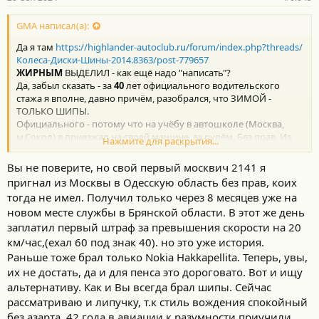
н
о
с
GMA написал(а):
т
Да я там
https://highlander-autoclub.ru/forum/index.php?threads/
и
:
Колеса-Диски-Шины-2014.8363/post-779657
ЖИРНЫМ
ВЫДЕЛИЛ - как ещё надо "написать"?
Да, забыл сказать - за
40
лет официального водительского
стажа я вполне, давно причём, разобрался, что ЗИМОЙ -
ТОЛЬКО ШИПЫ.
Официального - потому что на учёбу в автошколе (Москва,
м.Сокол) я приезжал на своей машине, за рулём. Без прав. Из
Нажмите для раскрытия...
дома, где жил - вблизи авиабазы Кубинка (~70-80 км).
Вы не поверите, но свой первый москвич 2141 я
пригнал из Москвы в Одесскую область без прав, коих
тогда не имел. Получил только через 8 месяцев уже на
новом месте службы в Брянской области. В этот же день
заплатил первый штраф за превышения скорости на 20
км/час,(ехал 60 под знак 40). но это уже история.
Раньше тоже брал только Nokia Hakkapellita. Теперь, увы,
их не достать, да и для пенса это дороговато. Вот и ищу
альтернативу. Как и Вы всегда брал шипы. Сейчас
рассматриваю и липучку, т.к стиль вождения спокойный
без азарта. 42 года в авиации к разумности приучили.