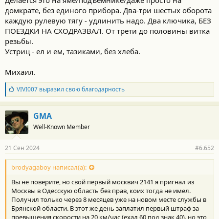
Делается это на яме/подъемнике/даже просто на
домкрате, без единого прибора. Два-три шестых оборота
каждую рулевую тягу - удлинить надо. Два ключика, БЕЗ
ПОЕЗДКИ НА СХОДРАЗВАЛ. От трети до половины витка
резьбы.
Устриц - ел и ем, тазиками, без хлеба.
Михаил.
Б
VIVI007
выразил свою благодарность
л
а
г
GMA
о
Well-Known Member
д
а
р
21 Сен 2024
#6.652
н
о
с
brodyagaboy написал(а):
т
Вы не поверите, но свой первый москвич 2141 я пригнал из
и
:
Москвы в Одесскую область без прав, коих тогда не имел.
Получил только через 8 месяцев уже на новом месте службы в
Брянской области. В этот же день заплатил первый штраф за
превышения скорости на 20 км/час,(ехал 60 под знак 40). но это