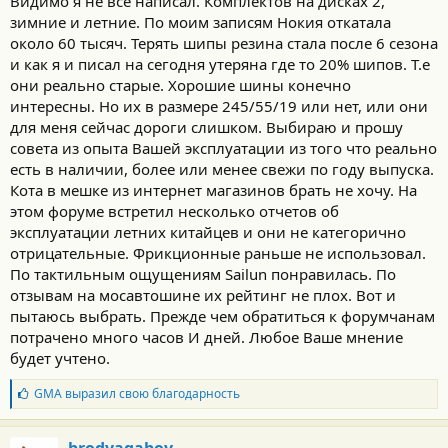
Видимо я не все написал. Комплектов на дисках 2,
2. Посравнивать имею возможность так, что две какие-либо
зимние и летние. По моим записям Нокия откатала
машины абсолютно одинаковые и различаются ТОЛЬКО
около 60 тысяч. Терять шипы резина стала после 6 сезона
шинами или ТОЛЬКО чем-то одним другим, то есть имею
и как я и писал на сегодня утеряна где то 20% шипов. Т.е
возможно "выделить" разницу.
3. У "Нокии"/айкон резина ПОЛНОГО качества называется
они реально старые. Хорошие шины конечно
Hakkapeliitta
(возможны ошибки в орфографии, я - не финн)
интересны. Но их в размере 245/55/19 или нет, или они
или Автограф,
для меня сейчас дороги слишком. Выбираю и прошу
а резина НИЗКОГО качества называется "Хакка" или НОРДМАН.
совета из опыта Вашей эксплуатации из того что реально
4. На предыдущем ХЛ 2013 (40) были поставлены шины
есть в наличии, более или менее свежи по году выпуска.
255/60R18 Нокия
Хаккапелитта 9
Кота в мешке из интернет магазинов брать не хочу. На
которые за 3 зимы весьма интенсивной эксплуатации, в
этом форуме встретил несколько отчетов об
том числе в режиме "Светофорных гонок, то есть 0=>80 c
газом в пол" не потеряли НИ ОДНОГО ШИПА НИ НА ОДНОМ
эксплуатации летних китайцев и они не категорично
КОЛЕСЕ.
отрицательные. Фрикционные раньше не использовал.
При этом ни на одном колесе нет ни одного
По тактильным ощущениям Sailun понравилась. По
балансировочного грузика.
отзывам на мосавтошине их рейтинг не плох. Вот и
5. На этот сезон такие шины купить пока не могу ввиду того что
пытаюсь выбрать. Прежде чем обратиться к форумчанам
на рынке исключительно подделки под Нокию, в том числе
потрачено много часов И дней. Любое Ваше мнение
производства
3020
, с затёртыми наклейками, где нечитаемый
QR, или произведённые в то время, когда завод ТОЧНО НЕ
будет учтено.
РАБОТАЛ,
или свежие Айкон Автограф которые, несмотря на заверения
Б
GMA
выразил свою благодарность
л
производителя, ОТНЮДЬ ДАЛЕКО НЕ ТО ЖЕ САМОЕ, например,
а
вместо шипов "треугольник" и "лопатка" применён другой,
г
один единый шип "домик".