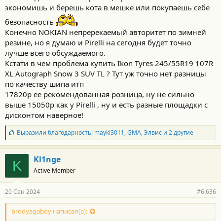
экономишь и берешь кота в мешке или покупаешь себе
безопасность
Конечно NOKIAN непререкаемый авторитет по зимней
резине, но я думаю и Pirelli на сегодня будет точно
лучше всего обсуждаемого.
Кстати в чем проблема купить Ikon Tyres 245/55R19 107R
XL Autograph Snow 3 SUV TL ? Тут уж точно нет разницы
по качеству шипа итп
17820р ее рекомендованная розница, ну не сильно
выше 15050р как у Pirelli , ну и есть разные площадки с
дисконтом наверное!
Б
Выразили благодарность:
maykl3011
,
GMA
,
Элвис
и 2 другие
л
а
г
Kl1nge
K
о
Active Member
д
а
р
20 Сен 2024
#6.636
н
о
с
brodyagaboy написал(а):
т