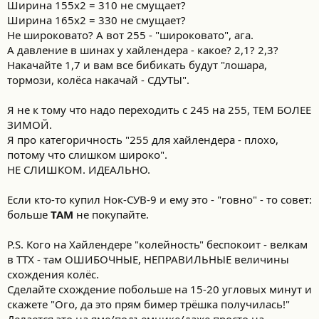
Ширина 155х2 = 310 не смущает?
Ширина 165х2 = 330 не смущает?
Не широковато? А вот 255 - "широковато", ага.
А давление в шинах у хайлендера - какое? 2,1? 2,3?
Накачайте 1,7 и вам все бибикать будут "лошара,
тормози, колёса накачай - СДУТЫ".
Я не к тому что надо переходить с 245 на 255, ТЕМ БОЛЕЕ
ЗИМОЙ.
Я про категоричность "255 для хайлендера - плохо,
потому что слишком широко".
НЕ СЛИШКОМ. ИДЕАЛЬНО.
Если кто-то купил Нок-СУВ-9 и ему это - "говно" - то совет:
больше
ТАМ
не покупайте.
P.S. Кого на Хайлендере "колейность" беспокоит - велкам
в ТТХ - там ОШИБОЧНЫЕ, НЕПРАВИЛЬНЫЕ величины
схождения колёс.
Сделайте схождение побольше на 15-20 угловых минут и
скажете "Ого, да это прям бимер трёшка получилась!"