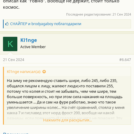
описал как "говно". Вообще не держит, стоит только
космос.
Последнее редактирование:
21 Сен 2024
Б
СНАЙПЕР
и
brodyagaboy
поблагодарили
л
а
г
Kl1nge
K
о
Active Member
д
а
р
21 Сен 2024
#6.647
н
о
с
Kl1nge написал(а):
т
На зиму не рекомендую ставить шире, либо 245, либо 235,
и
:
общался лицом к лицу, жалеют люди,что поставили 255,
потому что колея и стоит не забывать, чем чем шире, тем
больше поверхность, но при этом сила нажания на площадь
уменьшается ... Да и сам на фуре работаю, знаю что такое
увеличение ширины колес... На счёт сравнений, стояла у меня
хакка 7 и гиславед этот норд фрост 200, вообще ни какой
разницы, если прям чистый гололед ни чего не поможет. Эту
Нажмите для раскрытия...
машину весом в 2200 не остановить. И кстати, все всегда
рекомендовали покупать шипы, если ездить меж город, если