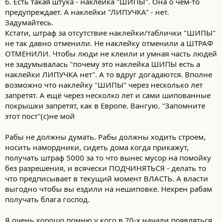
6. Есть такая штука - наклейка "ШИПЫ". Она о чём-то
предупреждает. А наклейки "ЛИПУЧКА" - нет.
Задумайтесь.
Кстати, штраф за отсутствие наклейки/таблички "ШИПЫ"
не так давно отменили. Не наклейку отменили а ШТРАФ
ОТМЕНИЛИ. Чтобы люди не клеили и умная часть людей
не задумывалась "почему это наклейка ШИПЫ есть а
наклейки ЛИПУЧКА нет". А то вдруг догадаются. Вполне
возможно что наклейку "ШИПЫ" через несколько лет
запретят. А ещё через несколко лет и сами шипованные
покрышки запретят, как в Европе. Вангую. "Запомните
этот пост"(с)не мой
Рабы не должны думать. Рабы должны ходить строем,
носить намордники, сидеть дома когда прикажут,
получать штраф 5000 за то что вынес мусор на помойку
без разрешения, и всячески ПОДЧИНЯТЬСЯ - делать то
что предписывает в текущий момент ВЛАСТЬ. А власти
выгодно чтобы вы ездили на нешиповке. Нехрен рабам
получать блага господ.
Я очень хорошо помню у кого в 70-х начали появляться