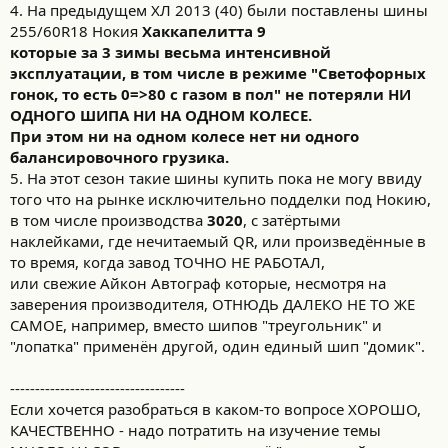
4. На предыдущем ХЛ 2013 (40) были поставлены шины
255/60R18 Нокия
Хаккапелитта 9
которые за 3 зимы весьма интенсивной
эксплуатации, в том числе в режиме "Светофорных
гонок, то есть 0=>80 c газом в пол" не потеряли НИ
ОДНОГО ШИПА НИ НА ОДНОМ КОЛЕСЕ.
При этом ни на одном колесе нет ни одного
балансировочного грузика.
5. На этот сезон такие шины купить пока не могу ввиду
того что на рынке исключительно подделки под Нокию,
в том числе производства
3020
, с затёртыми
наклейками, где нечитаемый QR, или произведённые в
то время, когда завод ТОЧНО НЕ РАБОТАЛ,
или свежие Айкон Автограф которые, несмотря на
заверения производителя, ОТНЮДЬ ДАЛЕКО НЕ ТО ЖЕ
САМОЕ, например, вместо шипов "треугольник" и
"лопатка" применён другой, один единый шип "домик".
-----------------------------------
Если хочется разобраться в каком-то вопросе ХОРОШО,
КАЧЕСТВЕННО - надо потратить на изучение темы