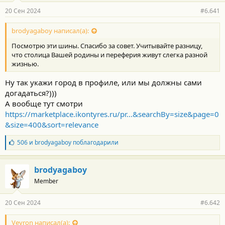
р
20 Сен 2024
#6.641
н
о
с
brodyagaboy написал(а):
т
Посмотрю эти шины. Спасибо за совет. Учитывайте разницу,
и
:
что столица Вашей родины и переферия живут слегка разной
жизнью.
Ну так укажи город в профиле, или мы должны сами
догадаться?)))
А вообще тут смотри
https://marketplace.ikontyres.ru/pr...&searchBy=size&page=0
&size=400&sort=relevance
Б
506
и
brodyagaboy
поблагодарили
л
а
г
brodyagaboy
о
Member
д
а
р
20 Сен 2024
#6.642
н
о
с
Veyron написал(а):