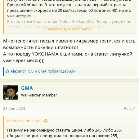
Брянской области. В этот же день заплатил первый штраф за
превышения скорости на 20 км/час,(ехал 60 под знак 40). но это
уже история.
Раньше тоже брал только Nokia Hakkapellita. Теперь, увы, их не
достать, да и для пенса это дороговато. Вот и ищу
Нажмите для раскрытия...
альтернативу. Как и Вы всегда брал шипы. Сейчас
рассматриваю и липучку, т.к стиль вождения спокойный без
Мне непонятен посыл изменения размерности, если есть
азарта. 42 года в авиации к разумности приучили.
возможность покупки штатного!
Сейчас рассматриваю шины на 255/55/19 Ikon или Yokohama.
А по поводу YOKOHAMA с шипами, она станет липучкой
Хотелось бы быть полностью уверенным, что этот размер не
уже через месяц)))
будет доставлять неприятностей. Что скажете?
Б
Alexandr 750
и
GMA
поблагодарили
л
а
г
GMA
о
Well-Known Member
д
а
р
21 Сен 2024
#6.651
н
о
с
Kl1nge написал(а):
т
На зиму не рекомендую ставить шире, либо 245, либо 235,
и
:
общался лицом к лицу, жалеют люди,что поставили 255,