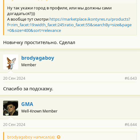
т
Ну так укажи город в профиле, или мы должны сами
и
:
догадаться?)))
А вообще тут смотри
https://marketplace.ikontyres.ru/products?
f=:rim_facet:19:width_facet:245:ratio_facet:55&searchBy=size&page
=0&size=400&sort=relevance
Новичку простительно. Сделал
brodyagaboy
Member
20 Сен 2024
#6.643
Спасибо за подсказку.
GMA
Well-Known Member
20 Сен 2024
#6.644
brodyagaboy написал(а):