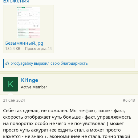
Вложения
ездить просто по Москве, липучка в бой. Кстати сам каждый
месяц ездил Димитровград - Москва ... Только по этому брал
шипы
На счет нокиан новых. В группе человек эту резину описал как
"говно". Вообще не держит, стоит только космос.
Безымянный.jpg
185,4 KB
Просмотры: 44
Б
brodyagaboy
выразил свою благодарность
л
а
г
Kl1nge
K
о
Active Member
д
а
р
21 Сен 2024
#6.648
н
о
Себе так сделал, не пожалел. Мягче-факт, тише - факт,
с
скорость отображает чуть больше - факт, управляемость
т
и
на поворотах особо не чего не почувствовал ( может
:
просто чуть аккуратнее ездить стал, а может просто
кажется - не знаю ) , экономичнее не стала, точно такой