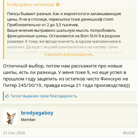
с
brodyagaboy написал(а):
т
Пенсы бывают разные. Как и маркетологи заламывающие
и
:
цены. Я не в столице, пересылка тоже денюшкаф стоят.
Приблизительно от 2 до 3,5 тысячев.
Ваше мнение вытравило шальную мысль попробовать
фрикционные шины. Остановился на Ikon SUV-9 в родном
размере. К тому же вроде они есть в одном магазинчике в
наличии. Да еще с акцией шиномонтажа на халяву. Цена
вопроса 68200₽. Завтра еду на смотрины. Если понравимся
Нажмите для раскрытия...
друг-другу, то будем ставить на машинку и дружить.
Отличный выбор, потом нам расскажите про новые
шипы, есть ли разница. У меня тоже 9, но еще успел в
прошлом году зацепить из остатков чисто Финскую не
Питер 245/50/19, правда конца 21 года производства)))
Б
Tarzan
выразил свою благодарность
л
а
г
brodyagaboy
о
Member
д
а
р
21 Сен 2024
#6.656
н