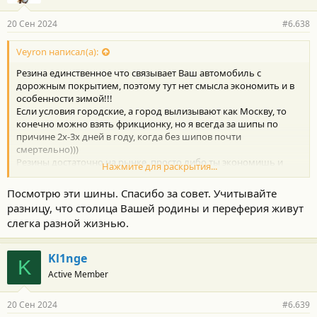
20 Сен 2024
#6.638
Veyron написал(а):
Резина единственное что связывает Ваш автомобиль с
дорожным покрытием, поэтому тут нет смысла экономить и в
особенности зимой!!!
Если условия городские, а город вылизывают как Москву, то
конечно можно взять фрикционку, но я всегда за шипы по
причине 2х-3х дней в году, когда без шипов почти
смертельно)))
Резины достаточно на рынке, просто либо ты экономишь и
Нажмите для раскрытия...
берешь кота в мешке или покупаешь себе безопасность
Посмотрю эти шины. Спасибо за совет. Учитывайте
разницу, что столица Вашей родины и переферия живут
Конечно NOKIAN непререкаемый авторитет по зимней резине,
но я думаю и Pirelli на сегодня будет точно лучше всего
слегка разной жизнью.
обсуждаемого.
Кстати в чем проблема купить Ikon Tyres 245/55R19 107R XL
Kl1nge
Autograph Snow 3 SUV TL ? Тут уж точно нет разницы по
K
качеству шипа итп
Active Member
17820р ее рекомендованная розница, ну не сильно выше
15050р как у Pirelli , ну и есть разные площадки с дисконтом
20 Сен 2024
#6.639
наверное!