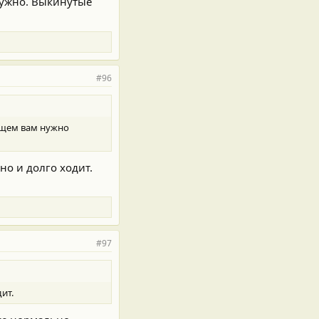
нужно. Выкинутые
#96
бщем вам нужно
но и долго ходит.
#97
ит.