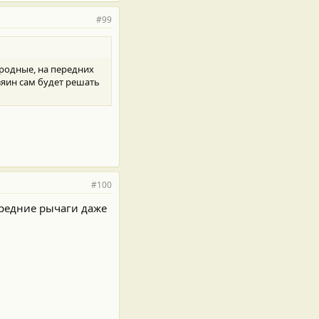
#99
е родные, на передних
зяин сам будет решать
#100
передние рычаги даже