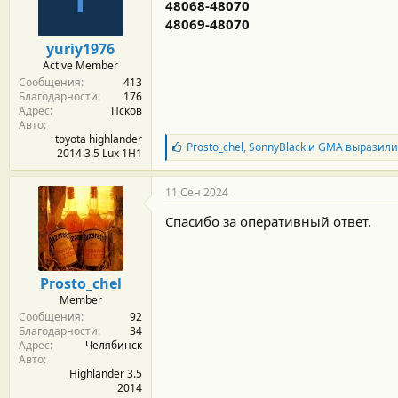
м
а
48068-48070
ы
л
48069-48070
а
yuriy1976
Active Member
Сообщения
413
Благодарности
176
Адрес
Псков
Авто
toyota highlander
Б
Prosto_chel
,
SonnyBlack
и
GMA
выразили
2014 3.5 Lux 1H1
л
а
г
11 Сен 2024
о
д
Спасибо за оперативный ответ.
а
р
н
о
Prosto_chel
с
Member
т
Сообщения
92
и
Благодарности
34
:
Адрес
Челябинск
Авто
Highlander 3.5
2014