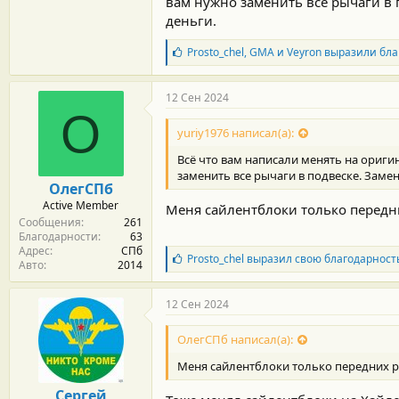
вам нужно заменить все рычаги в 
деньги.
Извиняюсь, что немного вышел за ра
Б
Prosto_chel
,
GMA
и
Veyron
выразили бла
л
а
г
12 Сен 2024
о
О
д
yuriy1976 написал(а):
а
р
Всё что вам написали менять на ориг
н
заменить все рычаги в подвеске. Заме
о
ОлегСПб
с
Active Member
Меня сайлентблоки только передни
т
Сообщения
261
и
Благодарности
63
:
Адрес
СПб
Б
Prosto_chel
выразил свою благодарност
Авто
2014
л
а
г
12 Сен 2024
о
д
ОлегСПб написал(а):
а
р
Меня сайлентблоки только передних ры
н
о
Сергей