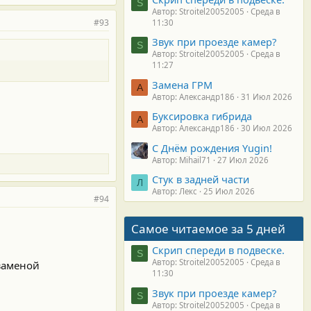
S
Автор: Stroitel20052005
Среда в
#93
11:30
Звук при проезде камер?
S
Автор: Stroitel20052005
Среда в
11:27
Замена ГРМ
А
Автор: Александр186
31 Июл 2026
Буксировка гибрида
А
Автор: Александр186
30 Июл 2026
С Днём рождения Yugin!
Автор: Mihail71
27 Июл 2026
Стук в задней части
Л
Автор: Лекс
25 Июл 2026
#94
Самое читаемое за 5 дней
Скрип спереди в подвеске.
S
Автор: Stroitel20052005
Среда в
 заменой
11:30
Звук при проезде камер?
S
Автор: Stroitel20052005
Среда в