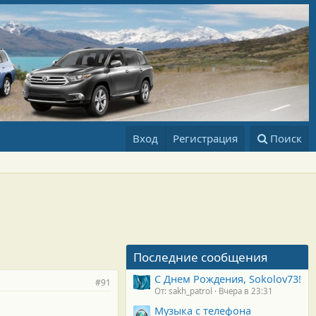
Вход
Регистрация
Поиск
Последние сообщения
С Днем Рождения, Sokolov73!
#91
От: sakh_patrol
Вчера в 23:31
Музыка с телефона