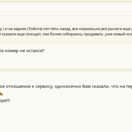
у ) и на задних (Тойота) лет пять назад, все нормально,все рычаги ещ
О сказали еще походят, тем более собираюсь продавать ,уже новый хо
та номер не остался?
ямое отношение к сервису, однозначно Вам сказали, что на 
ре!!!