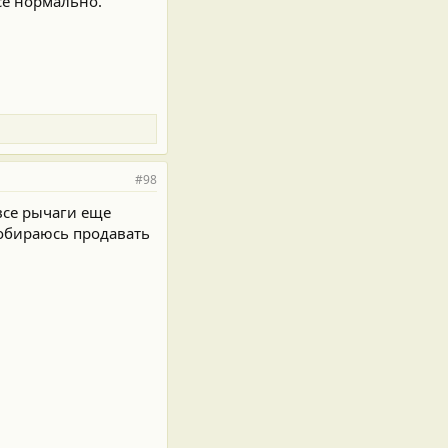
се нормально.
#98
,все рычаги еще
собираюсь продавать