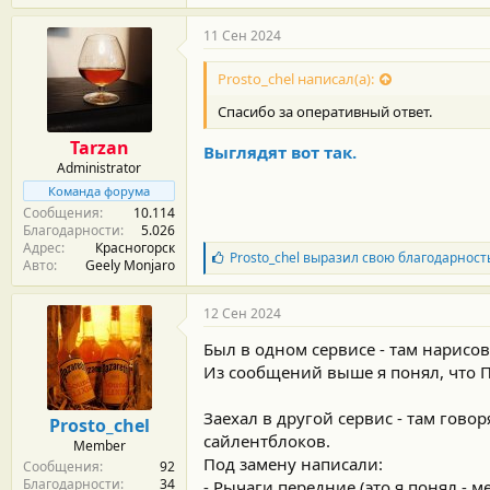
11 Сен 2024
Prosto_chel написал(а):
Спасибо за оперативный ответ.
Tarzan
Выглядят вот так.
Administrator
Команда форума
Сообщения
10.114
Благодарности
5.026
Адрес
Красногорск
Б
Prosto_chel
выразил свою благодарност
Авто
Geely Monjaro
л
а
г
12 Сен 2024
о
д
Был в одном сервисе - там нарисов
а
Из сообщений выше я понял, что 
р
н
о
Заехал в другой сервис - там гово
Prosto_chel
с
сайлентблоков.
Member
т
Под замену написали:
Сообщения
92
и
Благодарности
34
:
- Рычаги передние (это я понял - 