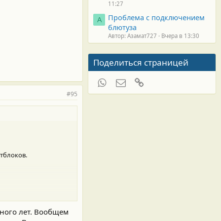
11:27
Проблема с подключением
А
блютуза
Автор: Азамат727
Вчера в 13:30
Поделиться страницей
WhatsApp
Электронная почта
Ссылка
#95
нтблоков.
много лет. Вообщем