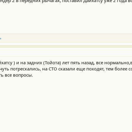
ндер 2 в передних рычагах, поставил Дайхатсу уже 2 года в
ь
хатсу ) и на задних (Тойота) лет пять назад, все нормально
чуть потрескались, на СТО сказали еще походят, тем более 
ть все вопросы.