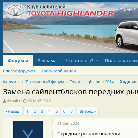
Форумы
Реклама
Что нового?
Пользователи
Список форумов
Поиск сообщений
Форумы
Технический форум
Toyota Highlander 2014
Ходовая
Замена сайлентблоков передних ры
А
Д
dimak1
29 Май 2016
в
а
Назад
1
2
3
4
5
6
7
Вперёд
т
т
о
а
р
н
11 Сен 2024
т
а
Y
Передние рычаги подвески
е
ч