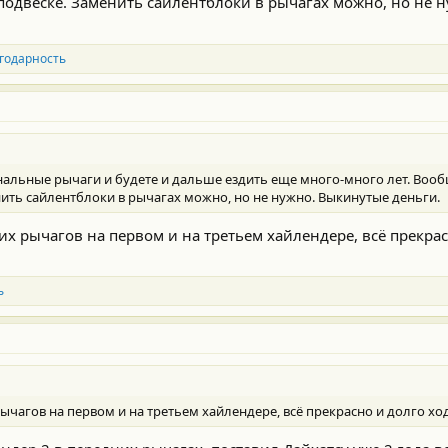
подвеске. Заменить сайлентблоки в рычагах можно, но не 
мки темы
годарность
инальные рычаги и будете и дальше ездить еще много-много лет. Воо
нить сайлентблоки в рычагах можно, но не нужно. Выкинутые деньги.
х рычагов на первом и на третьем хайлендере, всё прекрас
ь
чагов на первом и на третьем хайлендере, всё прекрасно и долго ход