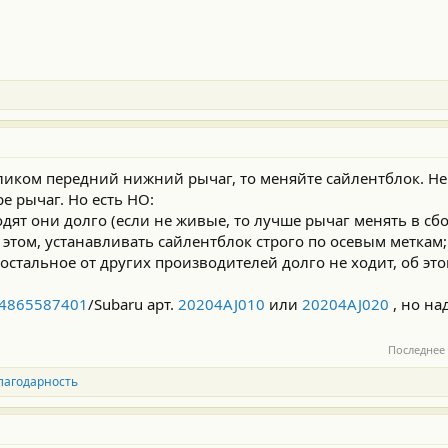
иком передний нижний рычаг, то меняйте сайлентблок. Не 
е рычаг. Но есть НО:
одят они долго (если не живые, то лучше рычаг менять в сбо
 этом, устанавливать сайлентблок строго по осевым меткам;
е остальное от других производителей долго не ходит, об эт
4865587401
/Subaru арт.
20204AJ010
или
20204AJ020
, но на
Последнее
лагодарность