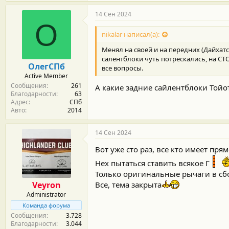
14 Сен 2024
О
nikalar написал(а):
Менял на своей и на передних (Дайхатс
салентблоки чуть потрескались, на СТ
ОлегСПб
все вопросы.
Active Member
Сообщения
261
А какие задние сайлентблоки Тойо
Благодарности
63
Адрес
СПб
Авто
2014
14 Сен 2024
Вот уже сто раз, все кто имеет пр
Нех пытаться ставить всякое Г
Только оригинальные рычаги в сбо
Veyron
Все, тема закрыта
Administrator
Команда форума
Сообщения
3.728
Благодарности
3.044