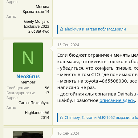
Адрес
Москва
Крылатская 14
Авто
Geely Monjaro
Exclusive 2023
Б
alexlx470
и
Tarzan
поблагодарили
2.0t 8at 4wd
л
а
г
15 Сен 2024
о
N
д
Если бюджет ограничен менять цел
а
кошмары, что менять только в сбор
р
- убедиться, что конфеты живые. х
н
о
- менять в том СТО где понимают в
Neo86rus
с
- менять на toyota 4865508030, вс
Member
т
написано не раз.
Сообщения
56
и
Благодарности
17
:
- достойная альтернатива Daihatsu
Адрес
шайбу. Грамотное
описание здесь
.
Санкт-Петербург
Авто
Highlander V6
Б
Chimbey
,
Tarzan
и
ALEX1962
выразили б
2014
л
а
г
16 Сен 2024
о