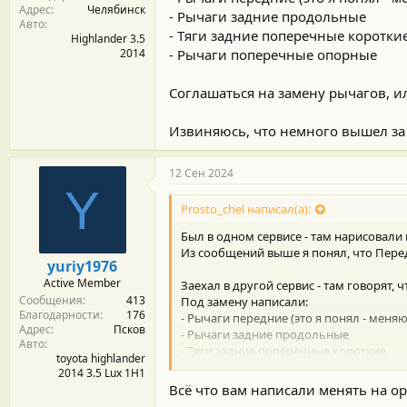
Адрес
Челябинск
- Рычаги задние продольные
Авто
- Тяги задние поперечные коротки
Highlander 3.5
2014
- Рычаги поперечные опорные
Соглашаться на замену рычагов, и
Извиняюсь, что немного вышел за
12 Сен 2024
Y
Prosto_chel написал(а):
Был в одном сервисе - там нарисовали 
Из сообщений выше я понял, что Пере
yuriy1976
Active Member
Заехал в другой сервис - там говорят,
Сообщения
413
Под замену написали:
Благодарности
176
- Рычаги передние (это я понял - меня
Адрес
Псков
- Рычаги задние продольные
Авто
- Тяги задние поперечные короткие
toyota highlander
- Рычаги поперечные опорные
2014 3.5 Lux 1H1
Всё что вам написали менять на о
Соглашаться на замену рычагов, или 