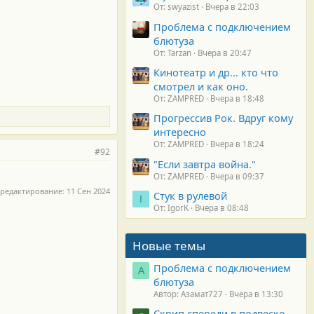
От: swyazist
Вчера в 22:03
Проблема с подключением
блютуза
От: Tarzan
Вчера в 20:47
Кинотеатр и др... кто что
смотрел и как оно.
От: ZAMPRED
Вчера в 18:48
Прогрессив Рок. Вдруг кому
интересно
От: ZAMPRED
Вчера в 18:24
#92
"Если завтра война."
От: ZAMPRED
Вчера в 09:37
 редактирование:
11 Сен 2024
Стук в рулевой
I
От: IgorK
Вчера в 08:48
Новые темы
Проблема с подключением
А
блютуза
Автор: Азамат727
Вчера в 13:30
Скрип спереди в подвеске.