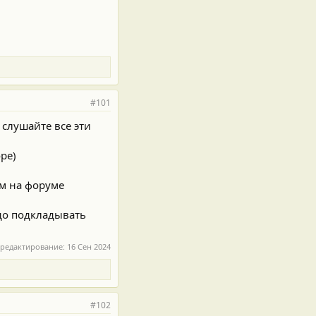
#101
слушайте все эти
ре)
ом на форуме
до подкладывать
 редактирование:
16 Сен 2024
#102