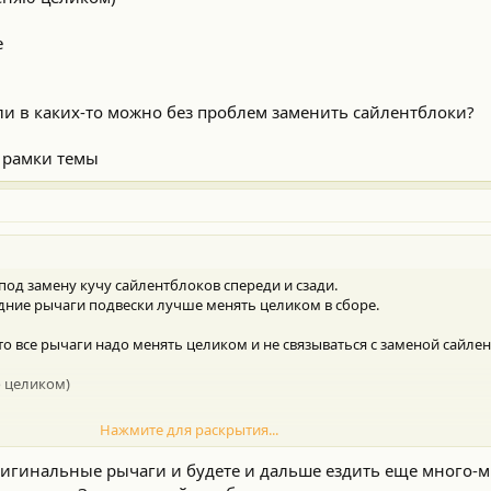
е
ли в каких-то можно без проблем заменить сайлентблоки?
 рамки темы
под замену кучу сайлентблоков спереди и сзади.
дние рычаги подвески лучше менять целиком в сборе.
 что все рычаги надо менять целиком и не связываться с заменой сайле
ю целиком)
Нажмите для раскрытия...
ригинальные рычаги и будете и дальше ездить еще много-
в каких-то можно без проблем заменить сайлентблоки?