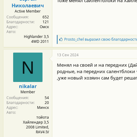
Тоже менял сайлентблоки на Хайле
с
Николаевич
т
и
Active Member
:
Сообщения
652
Благодарности
121
Адрес
Омск
Авто
Highlander 3,5
Б
Prosto_chel
выразил свою благодарност
4WD 2011
л
а
г
13 Сен 2024
о
N
д
Менял на своей и на передних (Дай
а
родные, на передних салентблоки 
р
,уже новый хозяин сам будет реша
н
о
nikalar
с
Member
т
Сообщения
54
и
Благодарности
20
:
Адрес
Минск
Авто
тойота
Хайлендер 3,5
2008 Limited,
RAV4 IV