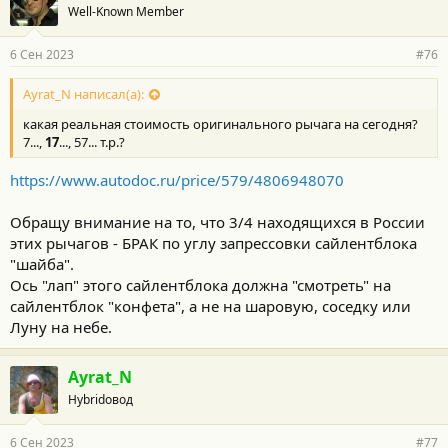
Well-Known Member
6 Сен 2023
#76
Ayrat_N написал(а):
какая реальная стоимость оригинального рычага на сегодня?
7...,
17
..., 57... т.р.?
https://www.autodoc.ru/price/579/4806948070
Обращу внимание на то, что 3/4 находящихся в России
этих рычагов - БРАК по углу запрессовки сайлентблока
"шайба".
Ось "лап" этого сайлентблока должна "смотреть" на
сайлентблок "конфета", а не на шаровую, соседку или
Луну на небе.
Ayrat_N
Hybridовод
6 Сен 2023
#77