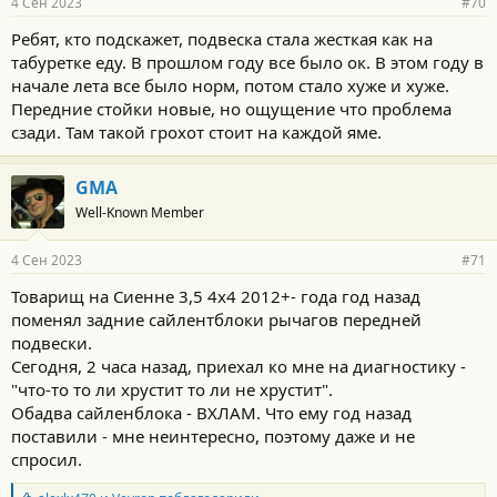
4 Сен 2023
#70
н
о
Ребят, кто подскажет, подвеска стала жесткая как на
с
табуретке еду. В прошлом году все было ок. В этом году в
т
и
начале лета все было норм, потом стало хуже и хуже.
:
Передние стойки новые, но ощущение что проблема
сзади. Там такой грохот стоит на каждой яме.
GMA
Well-Known Member
4 Сен 2023
#71
Товарищ на Сиенне 3,5 4х4 2012+- года год назад
поменял задние сайлентблоки рычагов передней
подвески.
Сегодня, 2 часа назад, приехал ко мне на диагностику -
"что-то то ли хрустит то ли не хрустит".
Обадва сайленблока - ВХЛАМ. Что ему год назад
поставили - мне неинтересно, поэтому даже и не
спросил.