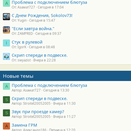
Проблема с подключением блютуза
А
От: Азамат727
Сегодня в 17:04
С Днем Рождения, Sokolov73!
От: Yugin
Сегодня в 15:47
"Если завтра война."
От: ZAMPRED
Сегодня в 09:37
Стук в рулевой
I
От: IgorK
Сегодня в 08:48
Скрип спереди в подвеске.
От: swyazist
Вчера в 22:28
Новые темы
Проблема с подключением блютуза
А
Автор: Азамат727
Сегодня в 13:30
Скрип спереди в подвеске.
S
Автор: Stroitel20052005
Вчера в 11:30
Звук при проезде камер?
S
Автор: Stroitel20052005
Вчера в 11:27
Замена ГРМ
А
Автор: Александр186
Пятница в 12:20