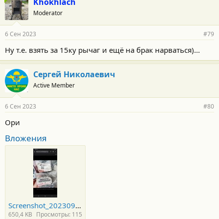
Khokhlach
Moderator
6 Сен 2023
#79
Ну т.е. взять за 15ку рычаг и ещё на брак нарваться)...
Сергей Николаевич
Active Member
6 Сен 2023
#80
Ори
Вложения
Screenshot_20230906-180647_Chrome.jpg
650,4 KB
Просмотры: 115