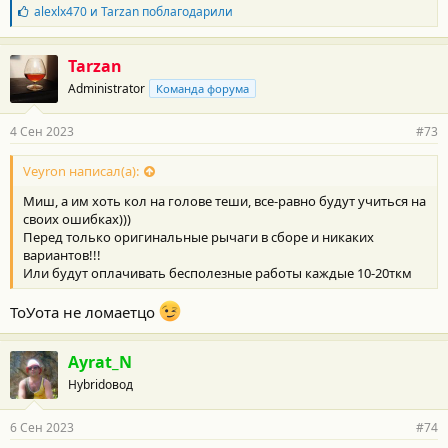
Б
alexlx470
и
Tarzan
поблагодарили
л
а
г
Tarzan
о
Administrator
Команда форума
д
а
р
4 Сен 2023
#73
н
о
с
Veyron написал(а):
т
Миш, а им хоть кол на голове теши, все-равно будут учиться на
и
:
своих ошибках)))
Перед только оригинальные рычаги в сборе и никаких
вариантов!!!
Или будут оплачивать бесполезные работы каждые 10-20ткм
ТоУота не ломаетцо
Ayrat_N
Hybridовод
6 Сен 2023
#74