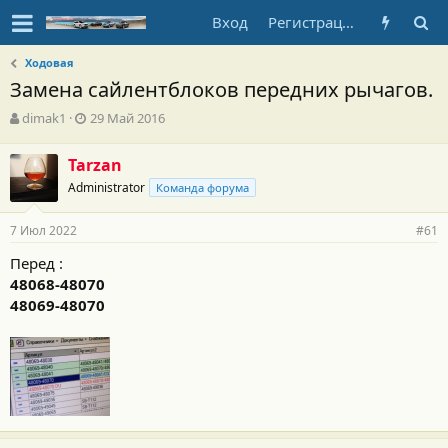
Вход
Регистрация
Ходовая
Замена сайлентблоков передних рычагов.
А
Д
dimak1
29 Май 2016
в
а
т
т
Tarzan
о
а
Administrator
р
н
Команда форума
т
а
е
ч
7 Июл 2022
#61
м
а
ы
л
Перед :
а
48068-48070
48069-48070