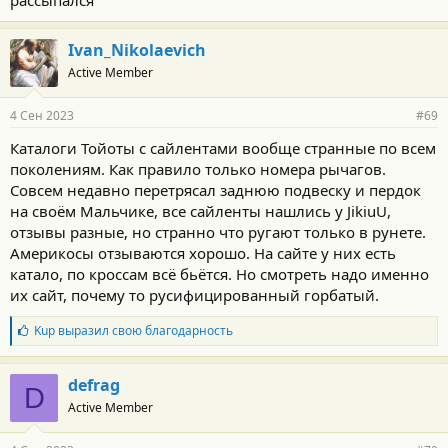
рассыпался
Ivan_Nikolaevich
Active Member
4 Сен 2023
#69
Каталоги Тойоты с сайлентами вообще странные по всем
поколениям. Как правило только номера рычагов.
Совсем недавно перетрясал заднюю подвеску и пердок
на своём Мальчике, все сайленты нашлись у JikiuU,
отзывы разные, но странно что ругают только в рунете.
Америкосы отзываются хорошо. На сайте у них есть
катало, по кроссам всё бьётся. Но смотреть надо именно
их сайт, почему то русифицированный горбатый.
Б
Kup
выразил свою благодарность
л
а
г
defrag
D
о
Active Member
д
а
р