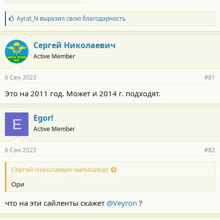
Б
Ayrat_N
выразил свою благодарность
л
а
г
Сергей Николаевич
о
Active Member
д
а
р
6 Сен 2023
#81
н
о
Это на 2011 год. Может и 2014 г. подходят.
с
т
и
Egor!
:
E
Active Member
6 Сен 2023
#82
Сергей Николаевич написал(а):
Ори
что на эти сайленты скажет
@Veyron
?