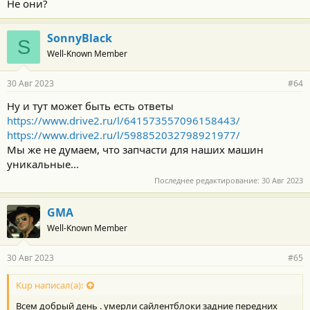
Не они?
SonnyBlack
S
Well-Known Member
30 Авг 2023
#64
Ну и тут может быть есть ответы
https://www.drive2.ru/l/641573557096158443/
https://www.drive2.ru/l/598852032798921977/
Мы же не думаем, что запчасти для наших машин
уникальные...
Последнее редактирование:
30 Авг 2023
GMA
Well-Known Member
30 Авг 2023
#65
Kup написал(а):
Всем добрый день . умерли сайлентблоки задние передних