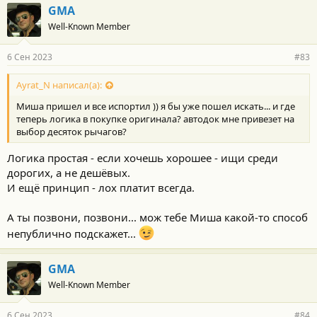
GMA
Well-Known Member
6 Сен 2023
#83
Ayrat_N написал(а):
Миша пришел и все испортил )) я бы уже пошел искать... и где
теперь логика в покупке оригинала? автодок мне привезет на
выбор десяток рычагов?
Логика простая - если хочешь хорошее - ищи среди
дорогих, а не дешёвых.
И ещё принцип - лох платит всегда.
А ты позвони, позвони... мож тебе Миша какой-то способ
непублично подскажет...
GMA
Well-Known Member
6 Сен 2023
#84