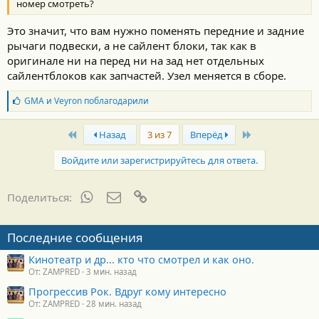
номер смотреть?
Это значит, что вам нужно поменять передние и задние
рычаги подвески, а не сайлент блоки, так как в
оригинале ни на перед ни на зад нет отдельных
сайлентблоков как запчастей. Узел меняется в сборе.
Б
GMA
и
Veyron
поблагодарили
л
а
First
Last
г
Назад
3 из 7
Вперёд
о
д
Войдите или зарегистрируйтесь для ответа.
а
р
н
WhatsApp
Электронная почта
Ссылка
Поделиться:
о
с
т
Последние сообщения
и
:
Кинотеатр и др... кто что смотрел и как оно.
От: ZAMPRED
3 мин. назад
Прогрессив Рок. Вдруг кому интересно
От: ZAMPRED
28 мин. назад