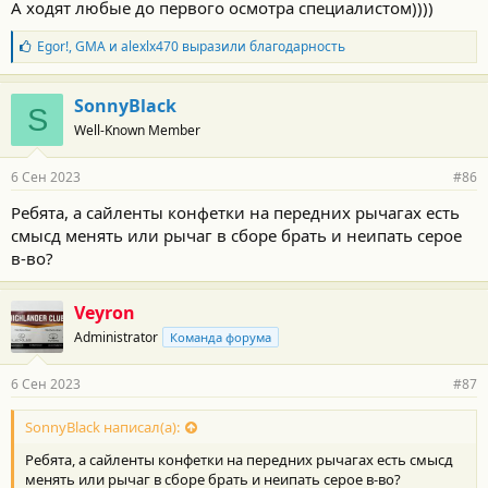
А ходят любые до первого осмотра специалистом))))
Б
Egor!
,
GMA
и
alexlx470
выразили благодарность
л
а
г
SonnyBlack
S
о
Well-Known Member
д
а
р
6 Сен 2023
#86
н
о
Ребята, а сайленты конфетки на передних рычагах есть
с
смысд менять или рычаг в сборе брать и неипать серое
т
и
в-во?
:
Veyron
Administrator
Команда форума
6 Сен 2023
#87
SonnyBlack написал(а):
Ребята, а сайленты конфетки на передних рычагах есть смысд
менять или рычаг в сборе брать и неипать серое в-во?