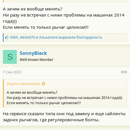
А зачем их вообще менять?
Ни разу не встречал с ними проблемы на машинах 2014
года)))
Если менять то только рычаг целиком!!!
Б
GMA
,
alexlx470
и
Алькапоне
выразили благодарность
л
а
г
SonnyBlack
S
о
Well-Known Member
д
а
р
7 Сен 2023
#88
н
о
с
Veyron написал(а):
т
А зачем их вообще менять?
и
:
Ни разу не встречал с ними проблемы на машинах 2014 года)))
Если менять то только рычаг целиком!!!
На сервисе сказали типа они под замену и еще сайленты
задних рычагов, где регулеровочные болты.