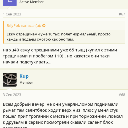
Active Member
1 Сен 2023
#67
BillyPok написал(а):
Езжу с трещинами уже 10 тыс, полет нормальный, просто
каждый подъем смотрю как оно там.
на xu40 езжу с трещинами уже 65 тыщ (купил с этими
трещинами и пробегом 110) , но кажется они таки
начали подстукивать...
Kup
Member
3 Сен 2023
#68
Всем добрый вечер .не они умерли.ломом поднимали
рычаг там салнтблок ходит верх низ .плюс у меня стук
пошел прит трогании с места и при торможении .поехал
к друзьям в сервис посмотрели сказали салент блок