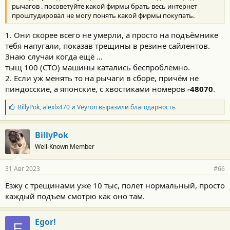
рычагов . посоветуйте какой фирмы брать весь интернет
проштудировал не могу понять какой фирмы покупать.
1. Они скорее всего не умерли, а просто на подъёмнике
тебя напугали, показав трещины в резине сайлентов.
Знаю случаи когда ещё ...
тыщ 100 (СТО) машины катались беспроблемно.
2. Если уж менять то на рычаги в сборе, причём не
пиндосские, а японские, с хвостиками номеров
-48070
.
Б
BillyPok
,
alexlx470
и
Veyron
выразили благодарность
л
а
г
BillyPok
о
Well-Known Member
д
а
р
31 Авг 2023
#66
н
о
Езжу с трещинами уже 10 тыс, полет нормальный, просто
с
каждый подъем смотрю как оно там.
т
и
:
Egor!
E