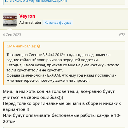
Б
alexlx470
и
Veyron
поблагодарили
л
а
г
Veyron
о
Administrator
Команда форума
д
а
р
4 Сен 2023
#72
н
о
с
GMA написал(а):
т
Товарищ на Сиенне 3,5 4х4 2012+- года год назад поменял
и
:
задние сайлентблоки рычагов передней подвески.
Сегодня, 2 часа назад, приехал ко мне на диагностику - "что-то
то ли хрустит то ли не хрустит".
Обадва сайленблока - ВХЛАМ. Что ему год назад поставили -
мне неинтересно, поэтому даже и не спросил.
Миш, а им хоть кол на голове теши, все-равно будут
учиться на своих ошибках)))
Перед только оригинальные рычаги в сборе и никаких
вариантов!!!
Или будут оплачивать бесполезные работы каждые 10-
20ткм