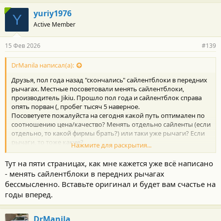
yuriy1976
Y
Active Member
15 Фев 2026
#139
DrManila написал(а):
Друзья, пол года назад "скончались" сайлентблоки в передних
рычагах. Местные посоветовали менять сайлентблоки,
производитель Jikiu. Прошло пол года и сайлентблок справа
опять порван (, пробег тысяч 5 наверное.
Посоветуете пожалуйста на сегодня какой путь оптимален по
соотношению цена/качество? Менять отдельно сайленты (если
отдельно, то какой фирмы брать?) или таки уже рычаги? Если
рычаги, то тоже какие?
Нажмите для раскрытия...
Спасибо![/QUOTE
Тут на пяти страницах, как мне кажется уже всё написано
- менять сайлентблоки в передних рычагах
бессмысленно. Вставьте оригинал и будет вам счастье на
годы вперед.
DrManila