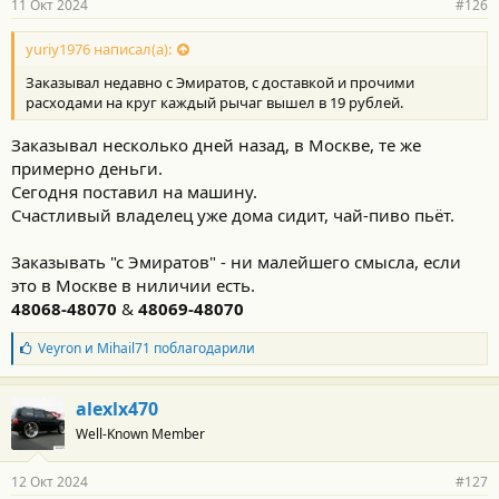
11 Окт 2024
#126
yuriy1976 написал(а):
Заказывал недавно с Эмиратов, с доставкой и прочими
расходами на круг каждый рычаг вышел в 19 рублей.
Заказывал несколько дней назад, в Москве, те же
примерно деньги.
Сегодня поставил на машину.
Счастливый владелец уже дома сидит, чай-пиво пьёт.
Заказывать "с Эмиратов" - ни малейшего смысла, если
это в Москве в ниличии есть.
48068-48070
&
48069-48070
Б
Veyron
и
Mihail71
поблагодарили
л
а
г
alexlx470
о
Well-Known Member
д
а
р
12 Окт 2024
#127
н