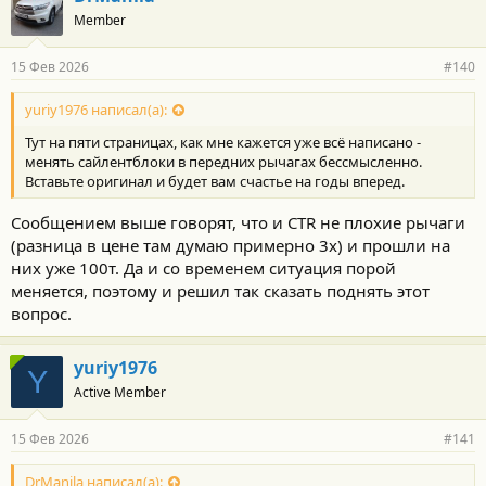
Member
15 Фев 2026
#140
yuriy1976 написал(а):
Тут на пяти страницах, как мне кажется уже всё написано -
менять сайлентблоки в передних рычагах бессмысленно.
Вставьте оригинал и будет вам счастье на годы вперед.
Сообщением выше говорят, что и CTR не плохие рычаги
(разница в цене там думаю примерно 3х) и прошли на
них уже 100т. Да и со временем ситуация порой
меняется, поэтому и решил так сказать поднять этот
вопрос.
yuriy1976
Y
Active Member
15 Фев 2026
#141
DrManila написал(а):