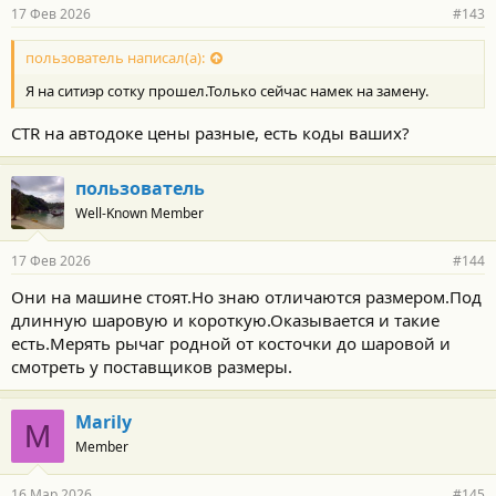
р
17 Фев 2026
#143
н
о
с
пользователь написал(а):
т
Я на ситиэр сотку прошел.Только сейчас намек на замену.
и
:
CTR на автодоке цены разные, есть коды ваших?
пользователь
Well-Known Member
17 Фев 2026
#144
Они на машине стоят.Но знаю отличаются размером.Под
длинную шаровую и короткую.Оказывается и такие
есть.Мерять рычаг родной от косточки до шаровой и
смотреть у поставщиков размеры.
Marily
M
Member
16 Мар 2026
#145