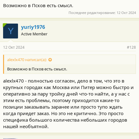
о
Возможно в Псков есть смысл.
с
т
Последнее редактирование:
12 Окт 2024
и
:
yuriy1976
Y
Active Member
12 Окт 2024
#128
alexlx470 написал(а):
Возможно в Псков есть смысл.
alexlx470 - полностью согласен, дело в том, что это в
крупных городах как Москва или Питер можно быстро и
оперативно за пару тройку дней что-то найти, а у нас с
этим есть проблемы, поэтому приходится какие-то
позиции заказывать заранее или просто тупо ждать
когда приедет заказ. Но это не критично. Это просто
специфика большого количества небольших городов
нашей необъятной.