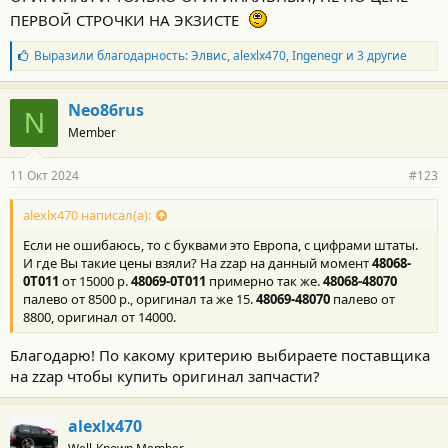
ПЕРВОЙ СТРОЧКИ НА ЭКЗИСТЕ
Б
Выразили благодарность:
Элвис
,
alexlx470
,
Ingenegr
и 3 другие
л
а
г
Neo86rus
N
о
Member
д
а
р
11 Окт 2024
#123
н
о
с
alexlx470 написал(а):
т
Если не ошибаюсь, то с буквами это Европа, с цифрами штаты.
и
:
И где Вы такие цены взяли? На zzap на данный момент
48068-
0T011
от 15000 р.
48069-0T011
примерно так же.
48068-48070
палево от 8500 р., оригинал та же 15.
48069-48070
палево от
8800, оригинал от 14000.
Благодарю! По какому критерию выбираете поставщика
на zzap чтобы купить оригинал запчасти?
alexlx470