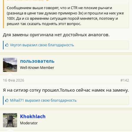
Сообщением выше говорят, что и CTR не плохие рычаги
(разница в цене там думаю примерно 3х) и прошли на них уже
100т. Да и со временем ситуация порой меняется, поэтому и
решил так сказать поднять этот вопрос.
Для замены оригинала нет достойных аналогов.
Б
Veyron
выразил свою благодарность
л
а
г
пользователь
о
Well-Known Member
д
а
р
16 Фев 2026
#142
н
о
Я на ситиэр сотку прошел.Только сейчас намек на замену.
с
т
Б
Mihail71
выразил свою благодарность
и
л
:
а
г
Khokhlach
о
Moderator
д
а