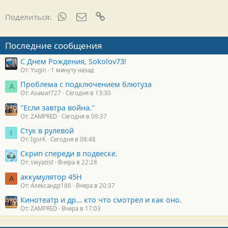
WhatsApp
Электронная почта
Ссылка
Поделиться:
Последние сообщения
С Днем Рождения, Sokolov73!
От: Yugin
1 минуту назад
Проблема с подключением блютуза
А
От: Азамат727
Сегодня в 13:30
"Если завтра война."
От: ZAMPRED
Сегодня в 09:37
Стук в рулевой
I
От: IgorK
Сегодня в 08:48
Скрип спереди в подвеске.
От: swyazist
Вчера в 22:28
аккумулятор 45H
А
От: Александр186
Вчера в 20:37
Кинотеатр и др... кто что смотрел и как оно.
От: ZAMPRED
Вчера в 17:03