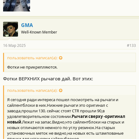
GMA
Well-Known Member
16 Мар 2025
#133
пользователь написал(а):
Фотки не прикрепляются.
Фотки ВЕРХНИХ рычагов дай. Вот этих:
пользователь написал(а):
Я сегодня ради интереса пошел посмотреть на рычаги и
сайлентблоки в них.Нижние рычаги это оригинал с
завода,прошли 130. сейчас стоят CTR прошли 90,в
удовлетворительном состоянии.
Рычаги сверху -оригинал
новый
.Лежат на запас.Видно,что сайлентблоки на старых и
новых отличаются немного по углу резинок.На старых
установочных меток не видно,на новых есть штампованые
птички для установки сайленблоков.