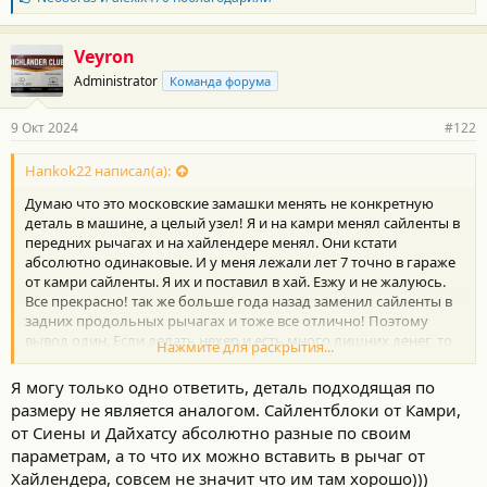
л
а
г
Veyron
о
Administrator
Команда форума
д
а
р
9 Окт 2024
#122
н
о
с
Hankok22 написал(а):
т
Думаю что это московские замашки менять не конкретную
и
:
деталь в машине, а целый узел! Я и на камри менял сайленты в
передних рычагах и на хайлендере менял. Они кстати
абсолютно одинаковые. И у меня лежали лет 7 точно в гараже
от камри сайленты. Я их и поставил в хай. Езжу и не жалуюсь.
Все прекрасно! так же больше года назад заменил сайленты в
задних продольных рычагах и тоже все отлично! Поэтому
вывод один. Если делать нехер и есть много лишних денег, то
Нажмите для раскрытия...
покупай узел целиком. В других случаях все ремонтируется без
проблем. А есть еще и те, кто меняет Хайлендеры на китайские
Я могу только одно ответить, деталь подходящая по
машины.... Их как назовем?
размеру не является аналогом. Сайлентблоки от Камри,
от Сиены и Дайхатсу абсолютно разные по своим
параметрам, а то что их можно вставить в рычаг от
Хайлендера, совсем не значит что им там хорошо)))