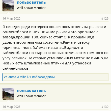
пользователь
Well-Known Member
16 Мар 2025
#129
Я сегодня ради интереса пошел посмотреть на рычаги и
сайлентблоки в них.Нижние рычаги это оригинал с
завода,прошли 130. сейчас стоят CTR прошли 90,в
удовлетворительном состоянии.Рычаги сверху
-оригинал новый.Лежат на запас.Видно,что
сайлентблоки на старых и новых отличаются немного по
углу резинок.На старых установочных меток не видно,на
новых есть штампованые птички для установки
сайленблоков.
Б
autos
и
Mihail71
поблагодарили
л
а
г
пользователь
о
Well-Known Member
д
а
р
16 Мар 2025
#130
н