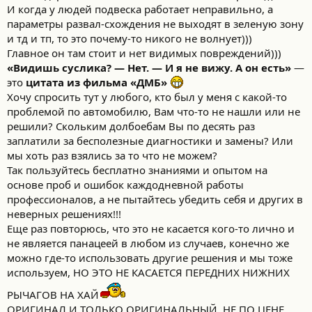
И когда у людей подвеска работает неправильно, а
параметры развал-схождения не выходят в зеленую зону
и тд и тп, то это почему-то никого не волнует)))
Главное он там стоит и нет видимых повреждений)))
«Видишь суслика? — Нет. — И я не вижу. А он есть»
—
это
цитата из фильма «ДМБ»
Хочу спросить тут у любого, кто был у меня с какой-то
проблемой по автомобилю, Вам что-то не нашли или не
решили? Скольким долбоебам Вы по десять раз
заплатили за бесполезные диагностики и замены? Или
мы хоть раз взялись за то что не можем?
Так пользуйтесь бесплатно знаниями и опытом на
основе проб и ошибок каждодневной работы
профессионалов, а не пытайтесь убедить себя и других в
неверных решениях!!!
Еще раз повторюсь, что это не касается кого-то лично и
не является панацеей в любом из случаев, конечно же
можно где-то использовать другие решения и мы тоже
используем, НО ЭТО НЕ КАСАЕТСЯ ПЕРЕДНИХ НИЖНИХ
РЫЧАГОВ НА ХАЙ
ОРИГИНАЛ И ТОЛЬКО ОРИГИНАЛЬНЫЙ, НЕ ПО ЦЕНЕ