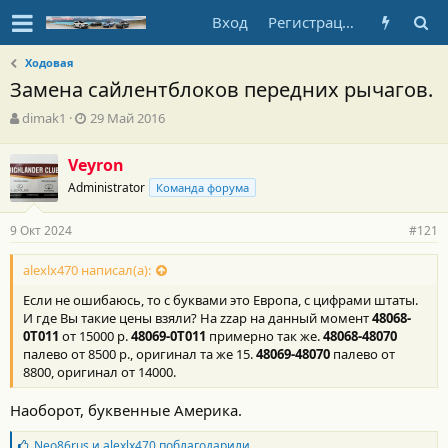
Вход
Регистрация
Ходовая
Замена сайлентблоков передних рычагов.
А
Д
dimak1
29 Май 2016
в
а
т
т
Veyron
о
а
Administrator
р
н
Команда форума
т
а
е
ч
9 Окт 2024
#121
м
а
ы
л
alexlx470 написал(а):
а
Если не ошибаюсь, то с буквами это Европа, с цифрами штаты.
И где Вы такие цены взяли? На zzap на данный момент
48068-
0T011
от 15000 р.
48069-0T011
примерно так же.
48068-48070
палево от 8500 р., оригинал та же 15.
48069-48070
палево от
8800, оригинал от 14000.
Наоборот, буквенные Америка.
Б
Neo86rus
и
alexlx470
поблагодарили