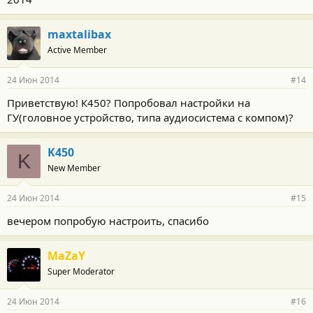
maxtalibax
Active Member
24 Июн 2014
#14
Приветствую! К450? Попробовал настройки на
ГУ(головное устройство, типа аудиосистема с компом)?
K450
K
New Member
24 Июн 2014
#15
вечером попробую настроить, спасибо
MaZaY
Super Moderator
24 Июн 2014
#16