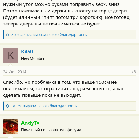
нужный угол можно руками поправить верх, вниз.
Потом нажимаешь и держишь кнопку на торце двери
(будет длинный "пип" потом три коротких). Всё готово,
теперь дверь выше подниматься не будет.
Б
izberbashec
выразил свою благодарность
л
а
г
K450
K
о
New Member
д
а
р
24 Июн 2014
#8
н
о
Спасибо, но проблемка в том, что выше 150см не
с
поднимается, как ограничить подъем понятно, а как
т
и
сделать повыше пока не выходит...
:
Б
Санек
выразил свою благодарность
л
а
г
AndyTv
о
Почетный пользователь форума
д
а