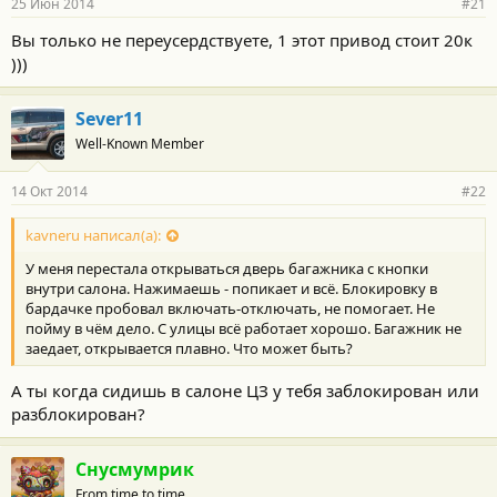
25 Июн 2014
#21
Вы только не переусердствуете, 1 этот привод стоит 20к
)))
Sever11
Well-Known Member
14 Окт 2014
#22
kavneru написал(а):
У меня перестала открываться дверь багажника с кнопки
внутри салона. Нажимаешь - попикает и всё. Блокировку в
бардачке пробовал включать-отключать, не помогает. Не
пойму в чём дело. С улицы всё работает хорошо. Багажник не
заедает, открывается плавно. Что может быть?
А ты когда сидишь в салоне ЦЗ у тебя заблокирован или
разблокирован?
Снусмумрик
From time to time