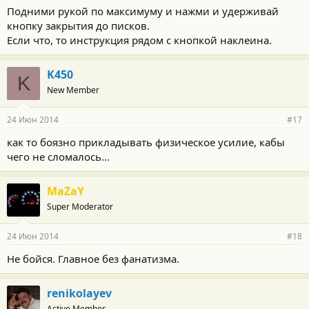
Подними рукой по максимуму и нажми и удерживай
кнопку закрытия до писков.
Если что, то инструкция рядом с кнопкой наклеина.
K450
K
New Member
24 Июн 2014
#17
как то боязно прикладывать физическое усилие, кабы
чего не сломалось...
MaZaY
Super Moderator
24 Июн 2014
#18
Не бойся. Главное без фанатизма.
renikolayev
Active Member