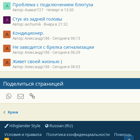
Проблема с подключением блютуза
А
Автор: Азамат727
Четверг в 13:30
Стук из задней головы
A
Автор: avchumik
Вчера в 21:32
Кондиционер.
А
Автор: Александр186
Сегодня в 06:13
Не заводится с брелка сигнализации
А
Автор: Александр186
Сегодня в 06:29
Живет своей жизнью )
А
Автор: Александр186
Сегодня в 06:03
Поделиться страницей
WhatsApp
Электронная почта
Ссылка
Кузов
Hihglander Style
Russian (RU)
Условия и правила
Политика конфиденциальности
Помощь
Свер
R