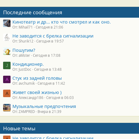
Последние сообщения
Кинотеатр и др... кто что смотрел и как оно.
От: Mihail71
Сегодня в 21:06
Не заводится с брелка сигнализации
От: Shurik12
Сегодня в 19:57
Пошутим?
От: aMster
Сегодня в 17:08
Кондиционер.
J
От: JustDoc
Сегодня в 13:48
Стук из задней головы
A
От: avchumik
Сегодня в 11:42
Живет своей жизнью )
А
От: Александр186
Сегодня в 06:03
Музыкальные предпочтения
От: ZAMPRED
Вчера в 21:39
Новые темы
Не заводится с брелка сигнализации