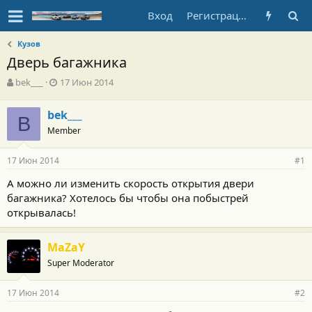
Вход
Регистрация
Кузов
Дверь багажника
А
Д
bek___
17 Июн 2014
в
а
т
т
bek___
о
B
а
Member
р
н
т
а
е
ч
17 Июн 2014
#1
м
а
ы
л
А можно ли изменить скорость открытия двери
а
багажника? Хотелось бы чтобы она побыстрей
открывалась!
MaZaY
Super Moderator
17 Июн 2014
#2