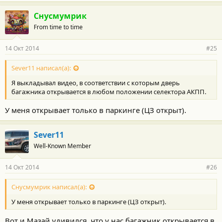
Снусмумрик
From time to time
14 Окт 2014
#25
Sever11 написал(а):
Я выкладывал видео, в соответствии с которым дверь
багажника открывается в любом положении селектора АКПП.
У меня открывает только в паркинге (ЦЗ открыт).
Sever11
Well-Known Member
14 Окт 2014
#26
Снусмумрик написал(а):
У меня открывает только в паркинге (ЦЗ открыт).
Вот и Мазай удивился, что у нас багажник открывается в