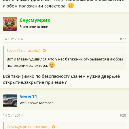
любом положении селектора.
Снусмумрик
From time to time
14 Окт 2014
#27
Sever11 написал(а):
Вот и Мазай удивился, что у нас багажник открывается в любом
положении селектора.
Всё таки (имхо по безопасности),зачем нужна дверь,её
открытие,закрытие при езде ?
Sever11
Well-Known Member
14 Окт 2014
#28
Снусмумрик написал(а):