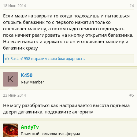
18 Июн 2014
#4
Если машина закрыта то когда подходишь и пытаешься
открыть багажник то с первого нажатия только
открывает машину, а потом надо немного подождать
пока начнет реагировать на кнопку открытия багажника.
Но если нажать и держать то он и открывает машину и
багажник сразу
Б
Ruslan1958
выразил свою благодарность
л
а
г
K450
K
о
New Member
д
а
р
23 Июн 2014
#5
н
о
Не могу разобраться как настраивается высота подъема
с
двери дагажника. подскажите алгоритм
т
и
:
AndyTv
Почетный пользователь форума