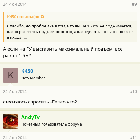
р
24 Июн 2014
#9
н
о
с
K450 написал(а):
т
Спасибо, но проблемка в том, что выше 150см не поднимается,
и
:
как ограничить подъем понятно, а как сделать повыше пока не
выходит...
А если на ГУ выставить максимальный подъем, все
равно 1.5м?
K450
K
New Member
24 Июн 2014
#10
стесняюсь спросить -ГУ это что?
AndyTv
Почетный пользователь форума
24 Июн 2014
#11