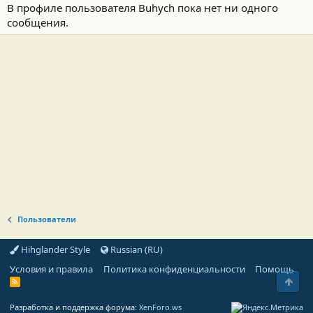
В профиле пользователя Buhych пока нет ни одного
сообщения.
Пользователи
Hihglander Style
Russian (RU)
Условия и правила
Политика конфиденциальности
Помощь
Свер
R
S
S
Разработка и поддержка форума:
XenForo.ws