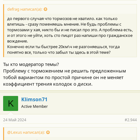
Иногда езжу на СХ-5 мазде, так вот не смотря на то, что она
defrag написал(а):
легче, тормозит так же ватно и ужасно. Для мазд тоже куча тем
кстати, по смене тормозов на усиленные =) Так что дело не в
до первого случая что тормозов не хватило. как только
дозволенности, а в безопасности.
влетишь - сразу поменяешь мнение. Не будь проблемы с
тормозами у хая, никто бы и не писал про это. А проблема есть,
и от этого не уйти, хоть сто пицот раз напиши про гражданское
вождение.
Конечно если ты быстрее 20км\ч не разгоняешься, тогда
понятно все, только что забыл ты здесь в этой теме?
Ты кто модератор темы?
Проблему с торможением не решить предложенным
тобой вариантом по простой причине он не меняет
коэффициент трения колодок о диски.
Klimson71
K
Active Member
24 Май 2024
#2.944
@Lexus написал(а):