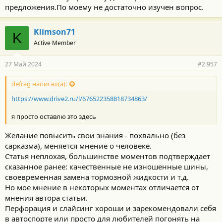
предложения.По моему не достаточно изучен вопрос.
т
и
:
Klimson71
K
Active Member
27 Май 2024
#2.957
defrag написал(а):
https://www.drive2.ru/l/676522358818734863/
я просто оставлю это здесь
Желание повысить свои знания - похвально (без
сарказма), меняется мнение о человеке.
Статья неплохая, большинстве моментов подтверждает
сказанное ранее: качественные не изношенные шины,
своевременная замена тормозной жидкости и т.д.
Но мое мнение в некоторых моментах отличается от
мнения автора статьи.
Перфорация и слайсинг хороши и зарекомендовали себя
в автоспорте или просто для любителей погонять на