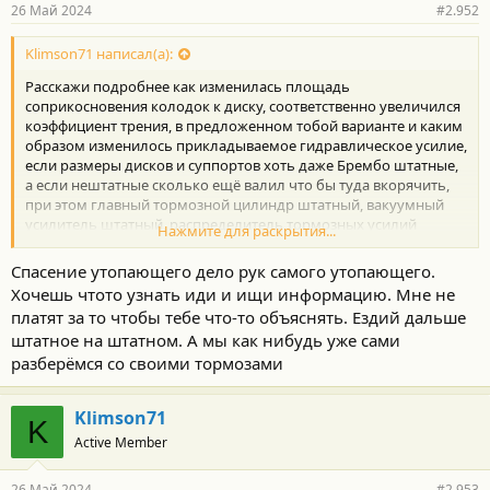
26 Май 2024
#2.952
Klimson71 написал(а):
Расскажи подробнее как изменилась площадь
соприкосновения колодок к диску, соответственно увеличился
коэффициент трения, в предложенном тобой варианте и каким
образом изменилось прикладываемое гидравлическое усилие,
если размеры дисков и суппортов хоть даже Брембо штатные,
а если нештатные сколько ещё валил что бы туда вкорячить,
при этом главный тормозной цилиндр штатный, вакуумный
усилитель штатный, распределитель тормозных усилий
Нажмите для раскрытия...
штатный со штатными настройками, задние тормоза штатные.
Поведай неграмотному как влияют дырки и нарезки в дисках
Спасение утопающего дело рук самого утопающего.
на торможение гражданского авто и хотелось почитать как
Хочешь чтото узнать иди и ищи информацию. Мне не
правильно и с какой периодичностью необходимо
платят за то чтобы тебе что-то объяснять. Ездий дальше
обслуживать такие диски.
штатное на штатном. А мы как нибудь уже сами
Для подсказки обрати внимание на свежие модели
гражданских БМВ. Порше и прочие где штатно используется
разберёмся со своими тормозами
тормозная система Брембо.
Жду с нетерпением.
Klimson71
K
Active Member
26 Май 2024
#2.953