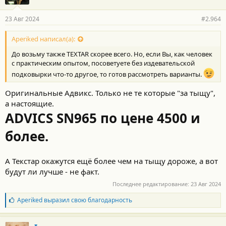
23 Авг 2024
#2.964
Aperiked написал(а):
До возьму также TEXTAR скорее всего. Но, если Вы, как человек
с практическим опытом, посоветуете без издевательской
подковырки что-то другое, то готов рассмотреть варианты.
Оригинальные Адвикс. Только не те которые "за тыщу",
а настоящие.
ADVICS
SN965 по цене 4500 и
более.
А Текстар окажутся ещё более чем на тыщу дороже, а вот
будут ли лучше - не факт.
Последнее редактирование:
23 Авг 2024
Б
Aperiked
выразил свою благодарность
л
а
г