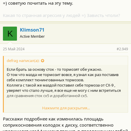
=) советую почитать на эту тему.
Какая то странная агрессия у людей =) Зависть чтоли?
Klimson71
K
Active Member
25 Май 2024
#2.949
defrag написал(а):
Если брать за основу сток - то тормозят обе ужасно.
О том что мазда не тормозит вовсе, я узнал как раз поставив
себе комплект тюнингованных тормозов.
Коллега с такой же маздой поставил себе тормоза от СХ-9 ,
уверяет что стало лучше, я все еще не могу с ним встретиться
для сравнения сток сх5 и доработанной сх5.
Нажмите для раскрытия...
Ух ты , а мужики то не знают. Особенно те кто ставит тюн
Расскажи подробнее как изменилась площадь
комплекты и тормозят эффективнее стока, и не имеют проблем
соприкосновения колодок к диску, соответственно
с биением от и до.