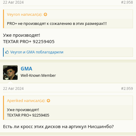
22 Авг 2024
#2.958
н
о
с
Veyron написал(а):
т
PRO+ не производят к сожалению в этих размерах!!!
и
:
Уже производят!
TEXTAR PRO+ 92259405
Б
Veyron
и
GMA
поблагодарили
л
а
г
GMA
о
Well-Known Member
д
а
р
22 Авг 2024
#2.959
н
о
с
Aperiked написал(а):
т
Уже производят!
и
:
TEXTAR PRO+ 92259405
Есть ли кросс этих дисков на артикул Нисшинбо?