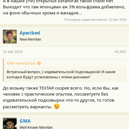
А в наших (РФ) открытых каталогах такой стали нет.
Выходит что там японцами аж 3% вольфрама добавлено,
на фоне обычных хрома и ванадия...
Последнее редактирование:
23 Авг 2024
Aperiked
New Member
23 Авг 2024
#2.963
GMA написал(а):
Встречный вопрос, с издевательской подковыркой: И какие
колодки будут установлены с этими дисками?
До возьму также TEXTAR скорее всего. Но, если Вы, как
человек с практическим опытом, посоветуете без
издевательской подковырки что-то другое, то готов
рассмотреть варианты.
GMA
Well-Known Member