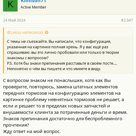
Klimson71
K
Active Member
24 Май 2024
#2.947
@Lexus написал(а):
С темы не съезжайте. Вы написали, что конфигурация,
указанная на картинке полная хрень. Я у вас ещё раз
спрашиваю: вы это лично пробовали или только в теории
знакомы с вопросом?
P.S. Хотя бы знаки препинания расставьте в своём посте....
Непонятно о чём вы пишете и что имеете в виду.
С вопросом знаком не понаслышке, хотя как Вы
проверите, повторюсь, замена штатных элементов
передних тормозов на конфигурацию элементов на
картинке проблему невнятных тормозов не решает, а
если и решает то в пределах новых запчастей и
внушаемости клиента за потраченные деньги и время.
Знаков препинания достаточно для беспроблемного
прочтения?
Жду ответ на мой вопрос.