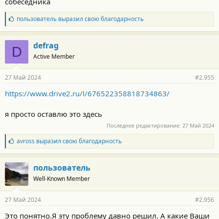
собеседника
т
и
:
Б
пользователь
выразил свою благодарность
л
а
г
defrag
D
о
Active Member
д
а
р
27 Май 2024
#2.955
н
о
https://www.drive2.ru/l/676522358818734863/
с
т
и
я просто оставлю это здесь
:
Последнее редактирование:
27 Май 2024
Б
avross
выразил свою благодарность
л
а
г
пользователь
о
Well-Known Member
д
а
р
27 Май 2024
#2.956
н
о
Это понятно.Я эту проблему давно решил. А какие Ваши
с