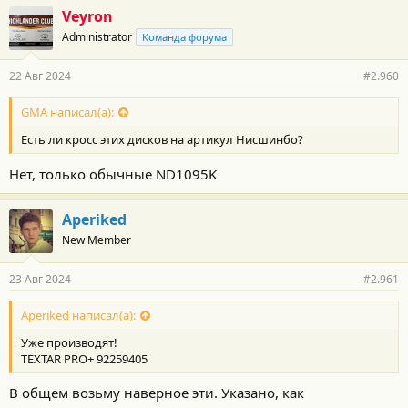
Veyron
Administrator
Команда форума
22 Авг 2024
#2.960
GMA написал(а):
Есть ли кросс этих дисков на артикул Нисшинбо?
Нет, только обычные ND1095K
Aperiked
New Member
23 Авг 2024
#2.961
Aperiked написал(а):
Уже производят!
TEXTAR PRO+ 92259405
В общем возьму наверное эти. Указано, как