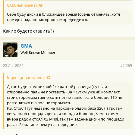
GMA написал(а):
Себе буду диски в ближайшее время (осенью) менять, хотя
поездок надальняк вроде не предвидится.
Какие будете ставить?)
GMA
Well-Known Member
23 Авг 2024
#2.969
Ingenegr написал(а):
Да не будет там никаой 2х кратной разницы (ну если
откровенно паль не поставить) За 172т.км уже 4й комплект
стоит, торомоза гавно,хотя нет не гавно, если больше 110 не
разгоняться и в пол не торомзить.
P.S. Стоялf тут недавно на парковке рядом бэха 320 (!) так там
визуально площадь диска и колодки больше, чем в хае. А
вчера рядом стоял X3 M40i, так там задние диски по площади
раза в 2 больше, чем у нас передние