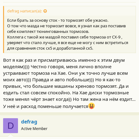
defrag написал(а):
Если брать за основу сток - то тормозят обе ужасно.
О том что мазда не тормозит вовсе, я узнал как раз поставив
себе комплект тюнингованных тормозов.
Коллега с такой же маздой поставил себе тормоза от СХ-9 ,
уверяет что стало лучше, я все еще не могу с ним встретиться
для сравнения сток сх5 и доработанной сх5.
Вот я как раз и присматриваюсь именно к этим двум
моделям)))) Честно говоря, меня лично вполне
устраивают тормоза на Хае. Они уж точно лучше всем
моих авто))) Правда и авто побольше))) Но я как-то
привык, что большие машины хреново тормозят. Да и
ездить стал совсем спокойно. На Хае диски тормозные
тоже менял чёрт знает когда)) Но там жена на нём ездит...
У неё и расход поменьше получается
defrag
D
Active Member