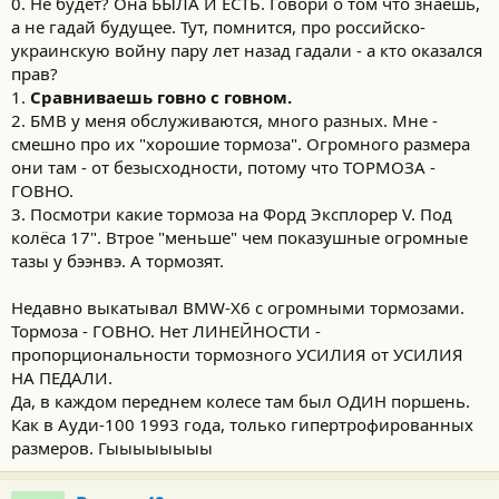
0. Не будет? Она БЫЛА И ЕСТЬ. Говори о том что знаешь,
а не гадай будущее. Тут, помнится, про российско-
украинскую войну пару лет назад гадали - а кто оказался
прав?
1.
Сравниваешь говно с говном.
2. БМВ у меня обслуживаются, много разных. Мне -
смешно про их "хорошие тормоза". Огромного размера
они там - от безысходности, потому что ТОРМОЗА -
ГОВНО.
3. Посмотри какие тормоза на Форд Эксплорер V. Под
колёса 17". Втрое "меньше" чем показушные огромные
тазы у бээнвэ. А тормозят.
Недавно выкатывал BMW-X6 с огромными тормозами.
Тормоза - ГОВНО. Нет ЛИНЕЙНОСТИ -
пропорциональности тормозного УСИЛИЯ от УСИЛИЯ
НА ПЕДАЛИ.
Да, в каждом переднем колесе там был ОДИН поршень.
Как в Ауди-100 1993 года, только гипертрофированных
размеров. Гыыыыыыыы