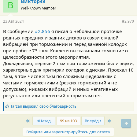
Виктор49
В
Well-Known Member
23 Авг 2024
#2.970
В сообщении
#2.856
я писал о небольшой проточке
родных передних и задних дисков в связи с малой
вибрацией при торможении и перед заменой колодок
при пробеге 73 т.км. Коллеги высказывали сомнение о
целесообразности этого мероприятия.
Докладываю, первые 2 т.км при торможении были звуки,
характерные для притирки колодок к дискам. Проехал 10
т.км, в том числе 3 т.км по сложным федералкам с
частыми торможениями (резких торможений я не
допускаю), никаких вибраций и иных негативных
результатов или претензий к тормозам нет.
Б
Tarzan
выразил свою благодарность
л
а
First
Last
г
Назад
99 из 103
Вперёд
Свер
о
д
Войдите или зарегистрируйтесь для ответа.
а