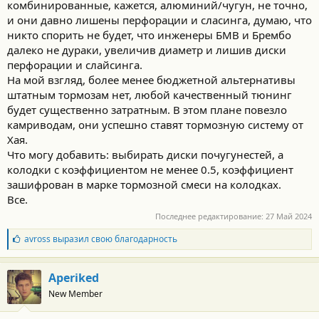
комбинированные, кажется, алюминий/чугун, не точно,
и они давно лишены перфорации и сласинга, думаю, что
никто спорить не будет, что инженеры БМВ и Брембо
далеко не дураки, увеличив диаметр и лишив диски
перфорации и слайсинга.
На мой взгляд, более менее бюджетной альтернативы
штатным тормозам нет, любой качественный тюнинг
будет существенно затратным. В этом плане повезло
камриводам, они успешно ставят тормозную систему от
Хая.
Что могу добавить: выбирать диски почугунестей, а
колодки с коэффициентом не менее 0.5, коэффициент
зашифрован в марке тормозной смеси на колодках.
Все.
Последнее редактирование:
27 Май 2024
Б
avross
выразил свою благодарность
л
а
г
Aperiked
о
New Member
д
а
р