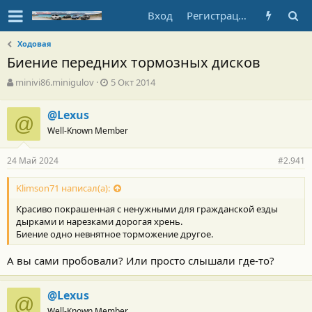
Вход
Регистрация
Ходовая
Биение передних тормозных дисков
А
Д
minivi86.minigulov
5 Окт 2014
в
а
т
т
@Lexus
@
о
а
Well-Known Member
р
н
т
а
е
ч
24 Май 2024
#2.941
м
а
ы
л
Klimson71 написал(а):
а
Красиво покрашенная с ненужными для гражданской езды
дырками и нарезками дорогая хрень.
Биение одно невнятное торможение другое.
А вы сами пробовали? Или просто слышали где-то?
@Lexus
@
Well-Known Member