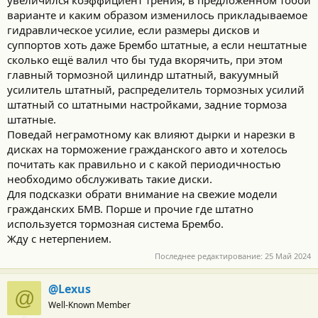
увеличился коэффициент трения, в предложенном тобой
Да и причем тут собственно коэф трения? Эффективность
варианте и каким образом изменилось прикладываемое
достигается за счет увеличенной площади соприкосновения и
бОльшего плеча приложения силы. Хотя кому я это обьясняю.
гидравлическое усилие, если размеры дисков и
суппортов хоть даже Брембо штатные, а если нештатные
сколько ещё валил что бы туда вкорячить, при этом
Большинство ораторов, кроме замены стока на сток и
главный тормозной цилиндр штатный, вакуумный
пробования разных колодок, больше ничего и не видели, но
усилитель штатный, распределитель тормозных усилий
зато с пеной у рта будут доказывать, что суппорта с большей
штатный со штатными настройками, задние тормоза
площадью колодок, и увеличенные диски, а так же
перфорация и насечки на дисках - ничего не дают.
штатные.
Что я могу тут сказать. Только банальные - учите матчасть.
Поведай неграмотному как влияют дырки и нарезки в
И да перфорация и насечки не для баловства придумали =)
дисках на торможение гражданского авто и хотелось
советую почитать на эту тему.
почитать как правильно и с какой периодичностью
необходимо обслуживать такие диски.
Какая то странная агрессия у людей =) Зависть чтоли?
Для подсказки обрати внимание на свежие модели
гражданских БМВ. Порше и прочие где штатно
используется тормозная система Брембо.
Жду с нетерпением.
Последнее редактирование:
25 Май 2024
@Lexus
@
Well-Known Member