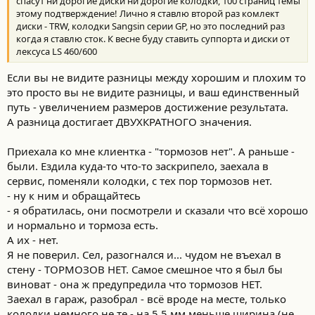
:
спасут ни дорогие диски ни дорогие колодки, 100 страниц темы
этому подтверждение! Лично я ставлю второй раз комлект
диски - TRW, колодки Sangsin серии GP, но это последний раз
когда я ставлю сток. К весне буду ставить суппорта и диски от
лексуса LS 460/600
Если вы не видите разницы между хорошим и плохим то
это просто вы не видите разницы, и ваш единственный
путь - увеличением размеров достижение результата.
А разница достигает ДВУХКРАТНОГО значения.
Приехала ко мне клиентка - "тормозов нет". А раньше -
были. Ездила куда-то что-то заскрипело, заехала в
сервис, поменяли колодки, с тех пор тормозов нет.
- ну к ним и обращайтесь
- я обратилась, они посмотрели и сказали что всё хорошо
и нормально и тормоза есть.
А их - нет.
Я не поверил. Сел, разогнался и... чудом не въехал в
стену - ТОРМОЗОВ НЕТ. Самое смешное что я был бы
виноват - она ж предупредила что тормозов НЕТ.
Заехал в гараж, разобрал - всё вроде на месте, только
колодки немного не те - на 5,5 мм меньше ширина (не