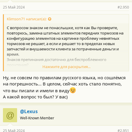
25 Май 2024
#2.950
Klimson71 написал(а):
С вопросом знаком не понаслышке, хотя как Вы проверите,
повторюсь, замена штатных элементов передних тормозов на
конфигурацию элементов на картинке проблему невнятных
тормозов не решает, а если и решает то в пределах новых
запчастей и внушаемости клиента за потраченные деньги и
время.
Знаков препинания достаточно для беспроблемного
прочтения?
Нажмите для раскрытия...
Жду ответ на мой вопрос.
Ну, не совсем по правилам русского языка, но сошлёмся
на погрешность... В целом, сейчас хоть стало понятно,
что вы писали и имели в виду
А какой вопрос то был? У вас)
@Lexus
@
Well-Known Member
25 Май 2024
#2.951