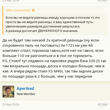
23 Авг 2024
#2.967
GMA написал(а):
Если вы не видите разницы между хорошим и плохим то это
просто вы не видите разницы, и ваш единственный путь -
увеличением размеров достижение результата.
А разница достигает ДВУХКРАТНОГО значения.
Да не будет там никаой 2х кратной разницы (ну если
откровенно паль не поставить) За 172т.км уже 4й
комплект стоит, торомоза гавно,хотя нет не гавно, если
больше 110 не разгоняться и в пол не торомзить.
P.S. Стоялf тут недавно на парковке рядом бэха 320 (!) так
там визуально площадь диска и колодки больше, чем в
хае. А вчера рядом стоял X3 M40i, так там задние диски
по площади раза в 2 больше, чем у нас передние
Aperiked
New Member
23 Авг 2024
#2.968