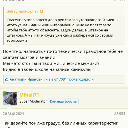
defrag написал(а):
Спасение утопающего дело рук самого утопающего. Хочешь
чтото узнать иди и ищи информацию. Мне не платят за то
чтобы тебе что-то объяснять. Ездий дальше штатное на
штатном. А мы как нибудь уже сами разберёмся со своими
тормозами
Понятно, написать что-то технически грамотное тебе не
хватает мозгов и знаний.
Мы - это кто? Ты и твои мифические мужики?
Видно в твоей школе начались каникулы.
Б
Анатолий Иванович
и
aleks17081
поблагодарили
л
а
г
Mihail71
о
Super Moderator
Команда форума
д
а
р
26 Май 2024
#2.954
н
о
Так давайте пониже градус, без личных характеристик
с