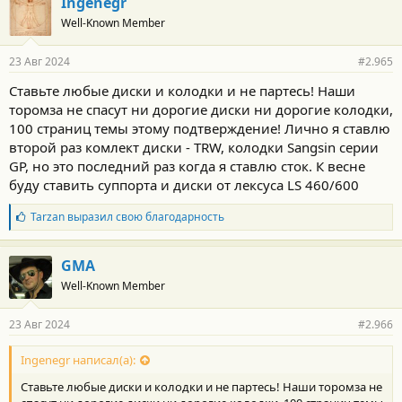
Ingenegr
о
Well-Known Member
д
а
р
23 Авг 2024
#2.965
н
о
Ставьте любые диски и колодки и не партесь! Наши
с
торомза не спасут ни дорогие диски ни дорогие колодки,
т
и
100 страниц темы этому подтверждение! Лично я ставлю
:
второй раз комлект диски - TRW, колодки Sangsin серии
GP, но это последний раз когда я ставлю сток. К весне
буду ставить суппорта и диски от лексуса LS 460/600
Б
Tarzan
выразил свою благодарность
л
а
г
GMA
о
Well-Known Member
д
а
р
23 Авг 2024
#2.966
н
о
с
Ingenegr написал(а):
т
Ставьте любые диски и колодки и не партесь! Наши торомза не
и