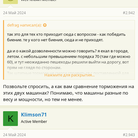
24 Май 2024
#2.942
defrag написал(а):
так это для тех кто приходит сюда с вопросом - как победить
биение. те у кого нет биения, сюда и не приходят.
да и о какой дозволенности можно говорить? я ехал в городе,
летом. с небольшим превышением порядка 70 (там где можно
60), и тут неожиданно пешеходы решили выйти на дорогу, вот
прям не глядя по сторонам.
Так штатные тормоза не смоги справиться с поставленной для
Нажмите для раскрытия...
них задачей, даже АБС не сработала, и не было следов
блокировки колес, так как они тупо не смогли создать нужного
Позвольте спросить, а как вам сравнение торможения на
усилия чтобы остановить машину. Я жал в пол со всей дури, но
этих двух машинах? Понимаю, что машины разные по
продолжал катиться как будто тормоза отказали. Доехав до
весу и мощности, но тем не менее.
дома, посмотрел диски - они стали фиолетового цвета. После
этого я и побежал срочно тюнить тормоза. Ибо случиться
может все что угодно.
Klimson71
K
Теперь нет проблем с уверенным торможением, и даже на
Active Member
трассе более точно получается встроиться между машин при
торможении, ибо оно не ватное как на стоке, а вполне
понятное.
24 Май 2024
#2.943