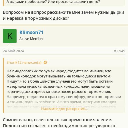
А вы сами пробовали? Или просто слышали где-то?
Вопросом на вопрос расскажите мне зачем нужны дырки
и нарезка в тормозных дисках?
Klimson71
K
Active Member
24 Май 2024
#2.945
Shurik12 написал(а):
На пиндосовских форумах народ сходится во мнении, что
биение колодок могут вызывать не только диски винтом.
Пишут, что в большинстве случаев это могут быть остатки
материала низкокачественных колодок, налипающие на
горячие диски при остановке после резкого торможения.
Например, подлетел к красному светофору, резко по тормозам
и стоишь, ждёшь зелёного. А в это время, материал колодок
"прилипает" к раскалённым дискам. Часть его так и остаётся
Нажмите для раскрытия...
прилипшим, и когда накапливается, вызывает биение при
торможениях.
Сомнительно, если только как временное явление.
Полностью согласен с необходимостью регулярного