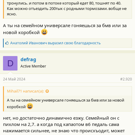
тронулись. и потом в потоке который едет 80, тошнят по 40.
Как можно отъездить 200тык с родными тормозами. вобще не
ясно.
А ты на семейном универсале гоняешься за бмв или за
новой коробкой
Б
Анатолий Иванович
выразил свою благодарность
л
а
г
defrag
D
о
Active Member
д
а
р
24 Май 2024
#2.920
н
о
с
Mihail71 написал(а):
т
А ты на семейном универсале гоняешься за бмв или за новой
и
:
коробкой
нет, но достаточно динамично езжу. Семейный он с
пихлом на 2,7. а когда под капаотом в6 педаль сама
нажимается сильнее, не знаю что происхъодит, может