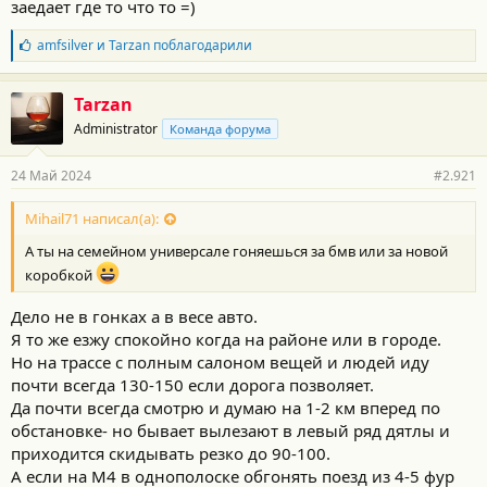
заедает где то что то =)
Б
amfsilver
и
Tarzan
поблагодарили
л
а
г
Tarzan
о
Administrator
Команда форума
д
а
р
24 Май 2024
#2.921
н
о
с
Mihail71 написал(а):
т
А ты на семейном универсале гоняешься за бмв или за новой
и
:
коробкой
Дело не в гонках а в весе авто.
Я то же езжу спокойно когда на районе или в городе.
Но на трассе с полным салоном вещей и людей иду
почти всегда 130-150 если дорога позволяет.
Да почти всегда смотрю и думаю на 1-2 км вперед по
обстановке- но бывает вылезают в левый ряд дятлы и
приходится скидывать резко до 90-100.
А если на М4 в однополоске обгонять поезд из 4-5 фур