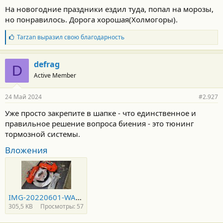
На новогодние праздники ездил туда, попал на морозы,
но понравилось. Дорога хорошая(Холмогоры).
Б
Tarzan
выразил свою благодарность
л
а
г
defrag
D
о
Active Member
д
а
р
24 Май 2024
#2.927
н
о
Уже просто закрепите в шапке - что единственное и
с
правильное решение вопроса биения - это тюнинг
т
и
тормозной системы.
:
Вложения
IMG-20220601-WA0031.jpg
305,5 KB
Просмотры: 57