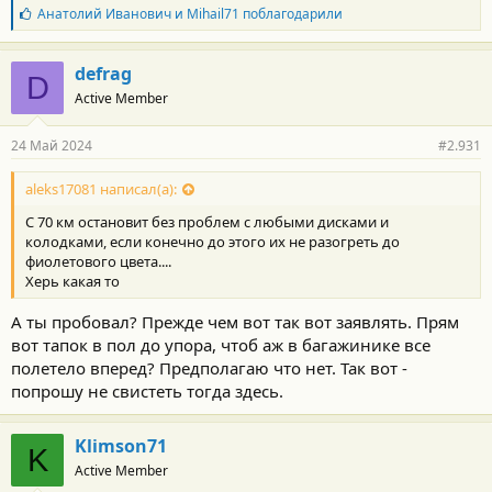
Б
Анатолий Иванович
и
Mihail71
поблагодарили
л
а
г
defrag
D
о
Active Member
д
а
р
24 Май 2024
#2.931
н
о
с
aleks17081 написал(а):
т
С 70 км остановит без проблем с любыми дисками и
и
:
колодками, если конечно до этого их не разогреть до
фиолетового цвета....
Херь какая то
А ты пробовал? Прежде чем вот так вот заявлять. Прям
вот тапок в пол до упора, чтоб аж в багажинике все
полетело вперед? Предполагаю что нет. Так вот -
попрошу не свистеть тогда здесь.
Klimson71
K
Active Member