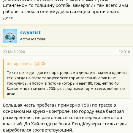
штангеном то толщину хотябы замеряли? там всего 2мм
рабочего слоя. а они умудряются еще и протачивать
диск.
swyazist
Active Member
23 Май 2024
#2.916
defrag написал(а):
Те кто так ездит, досих пор с родными дисками, видимо одни из
тех, когда на светофоре уже 5сек горит зеленый, а так и не
тронулись. и потом в потоке который едет 80, тошнят по 40.
Как можно отъездить 200тык с родными тормозами. вобще не
ясно.
Большая часть пробега ( примерно 150) по трассе в
основном на круиз - контроле. По городу езда быстрая
размеренная , не разгоняюсь когда впереди светофор
красный. До Хайлендера были ЛендКрузеры стиль езды
выработался соответствующий.