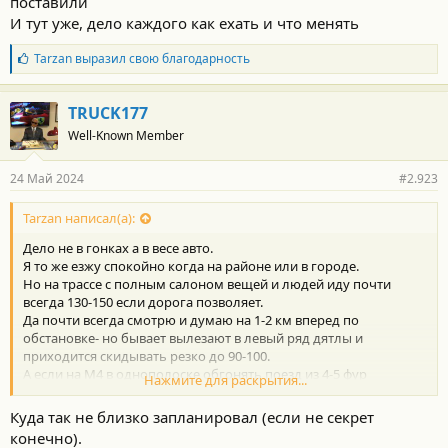
поставили
и
:
И тут уже, дело каждого как ехать и что менять
Б
Tarzan
выразил свою благодарность
л
а
г
TRUCK177
о
Well-Known Member
д
а
р
24 Май 2024
#2.923
н
о
с
Tarzan написал(а):
т
Дело не в гонках а в весе авто.
и
:
Я то же езжу спокойно когда на районе или в городе.
Но на трассе с полным салоном вещей и людей иду почти
всегда 130-150 если дорога позволяет.
Да почти всегда смотрю и думаю на 1-2 км вперед по
обстановке- но бывает вылезают в левый ряд дятлы и
приходится скидывать резко до 90-100.
А если на М4 в однополоске обгонять поезд из 4-5 фур
Нажмите для раскрытия...
Краснодарских то вклинивание между ними после обгона на
120-130 с торможением до 60-80 уже будет чревато перегревом
Куда так не близко запланировал (если не секрет
дисков.
конечно).