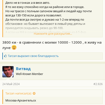
Дело не в гонках а в весе авто.
и
:
Я то же езжу спокойно когда на районе или в городе.
Но на трассе с полным салоном вещей и людей иду почти
всегда 130-150 если дорога позволяет.
Да почти всегда смотрю и думаю на 1-2 км вперед по
обстановке- но бывает вылезают в левый ряд дятлы и
приходится скидывать резко до 90-100.
А если на М4 в однополоске обгонять поезд из 4-5 фур
Нажмите для раскрытия...
Краснодарских то вклинивание между ними после обгона на
120-130 с торможением до 60-80 уже будет чревато перегревом
3800 км - в сравнении с моими 10000 - 12000 , я живу на
дисков.
луне
Я сам поменял уже 3 комплекта каждые 35-40 тыщ км и понял
Б
Tarzan
выразил свою благодарность
что ставить можно любой стандартный вариант без понтов.
л
а
Зы: вот щас на 3800км заряжаюсь
г
Витвад
о
Коробка мрет от резких стартов с места а не с разгона на трассе
Well-Known Member
д
с какой то уже набранной скорости движения
а
р
24 Май 2024
#2.926
н
о
с
Tarzan написал(а):
т
Москва-Архангельск
и
: