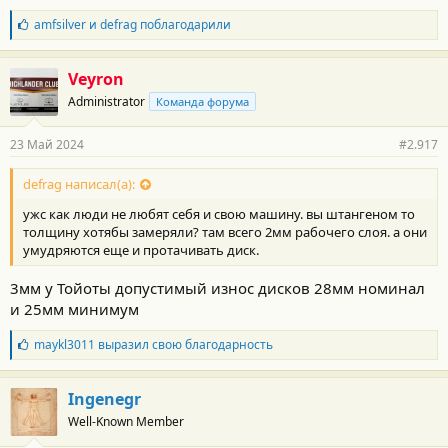
Б
amfsilver
и
defrag
поблагодарили
л
а
г
Veyron
о
Administrator
Команда форума
д
а
р
23 Май 2024
#2.917
н
о
с
defrag написал(а):
т
ужс как люди не любят себя и свою машину. вы штангеном то
и
:
толщину хотябы замеряли? там всего 2мм рабочего слоя. а они
умудряются еще и протачивать диск.
3мм у Тойоты допустимый износ дисков 28мм номинал
и 25мм минимум
Б
maykl3011
выразил свою благодарность
л
а
г
Ingenegr
о
Well-Known Member
д
а