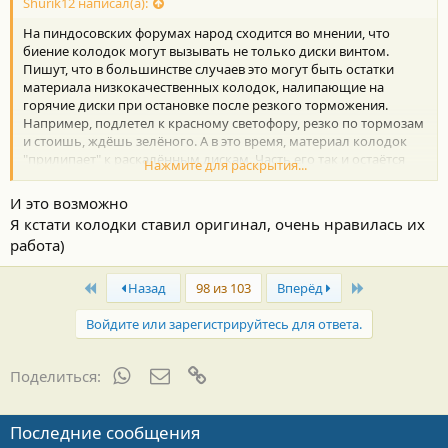
Shurik12 написал(а):
На пиндосовских форумах народ сходится во мнении, что
биение колодок могут вызывать не только диски винтом.
Пишут, что в большинстве случаев это могут быть остатки
материала низкокачественных колодок, налипающие на
горячие диски при остановке после резкого торможения.
Например, подлетел к красному светофору, резко по тормозам
и стоишь, ждёшь зелёного. А в это время, материал колодок
"прилипает" к раскалённым дискам. Часть его так и остаётся
Нажмите для раскрытия...
прилипшим, и когда накапливается, вызывает биение при
торможениях.
И это возможно
Я кстати колодки ставил оригинал, очень нравилась их
работа)
First
Last
Назад
98 из 103
Вперёд
Войдите или зарегистрируйтесь для ответа.
WhatsApp
Электронная почта
Ссылка
Поделиться:
Последние сообщения