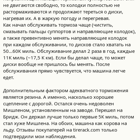
не двигаются свободно, то колодки полностью не
растормаживаются и продолжают тереться о диски,
нагревая их. А в жаркую погоду и перегревая.
Как начал обслуживать тормоза чаще (чистить,
смазывать пальцы суппортов и направляющие колодок),
а также превентивно менять направляющие колодок
при каждом обслуживании, то дисков стало хватать на
50...60К миль. Обслуживание делал 2 раза в год, каждые
11К миль (~17,5 К км). Если бы делал чаще, то может
диски вообще не пришлось бы менять. После
обслуживания прямо чувствуется, что машина легче
едет.
Дополнительным фактором адекватного торможения
является резина. А именно, насколько хорошее
сцепление с дорогой. Остался очень недоволен
Мишленом, установленным на заводе. Перешел на
Бридж. Он держал лучше только первые 5К миль, потом
стал хуже Мишлена. На обоих, машина как корова на
льду. Отзывы покупатерей на tirerack.com только
подтвердили мои наблюдения.