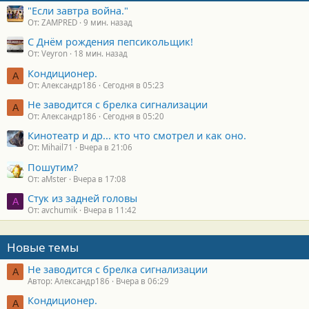
"Если завтра война."
От: ZAMPRED
9 мин. назад
С Днём рождения пепсикольщик!
От: Veyron
18 мин. назад
Кондиционер.
А
От: Александр186
Сегодня в 05:23
Не заводится с брелка сигнализации
А
От: Александр186
Сегодня в 05:20
Кинотеатр и др... кто что смотрел и как оно.
От: Mihail71
Вчера в 21:06
Пошутим?
От: aMster
Вчера в 17:08
Стук из задней головы
A
От: avchumik
Вчера в 11:42
Новые темы
Не заводится с брелка сигнализации
А
Автор: Александр186
Вчера в 06:29
Кондиционер.
А