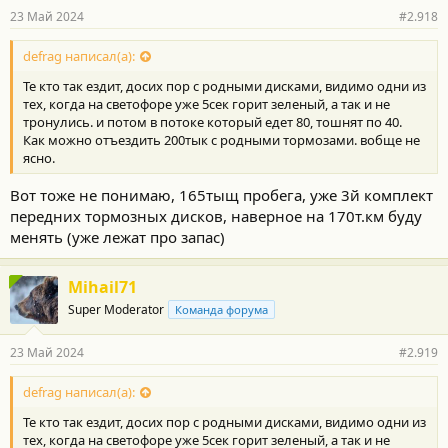
р
23 Май 2024
#2.918
н
о
с
defrag написал(а):
т
Те кто так ездит, досих пор с родными дисками, видимо одни из
и
:
тех, когда на светофоре уже 5сек горит зеленый, а так и не
тронулись. и потом в потоке который едет 80, тошнят по 40.
Как можно отъездить 200тык с родными тормозами. вобще не
ясно.
Вот тоже не понимаю, 165тыщ пробега, уже 3й комплект
передних тормозных дисков, наверное на 170т.км буду
менять (уже лежат про запас)
Mihail71
Super Moderator
Команда форума
23 Май 2024
#2.919
defrag написал(а):
Те кто так ездит, досих пор с родными дисками, видимо одни из
тех, когда на светофоре уже 5сек горит зеленый, а так и не