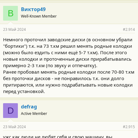
г
о
Виктор49
В
д
Well-Known Member
а
р
н
23 Май 2024
#2.914
о
с
Немного проточил заводские диски (в основном убрали
т
"бортики") т.к. на 73 т.км решил менять родные колодки
и
:
(можно было ездить с ними ещё 5-7 т.км). После этого
новые колодки и проточенные диски прирабатывались
примерно 2-3 т.км (по звуку и отпечатку).
Ранее пробовал менять родные колодки после 70-80 т.км
без проточки дисков - не понравилось т.к. они долго
притираются, или нужно подрабатывать новые колодки
перед установкой.
defrag
D
Active Member
23 Май 2024
#2.915
ужс как люди не любят себя и свою машину. вы