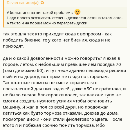
Tarzan написал(а):
У большинства нет такой проблемы
Надо просто осознавать степень дозволенности на таком авто.
А так то и на порше можно перегреть диски
так это для тех кто приходит сюда с вопросом - как
победить биение. те у кого нет биения, сюда и не
приходят.
да и о какой дозволенности можно говорить? я ехал в
городе, летом. с небольшим превышением порядка 70
(там где можно 60), и тут неожиданно пешеходы решили
выйти на дорогу, вот прям не глядя по сторонам.
Так штатные тормоза не смоги справиться с
поставленной для них задачей, даже АБС не сработала, и
не было следов блокировки колес, так как они тупо не
смогли создать нужного усилия чтобы остановить
машину. Я жал в пол со всей дури, но продолжал
катиться как будто тормоза отказали. Доехав до дома,
посмотрел диски - они стали фиолетового цвета. После
этого я и побежал срочно тюнить тормоза. Ибо