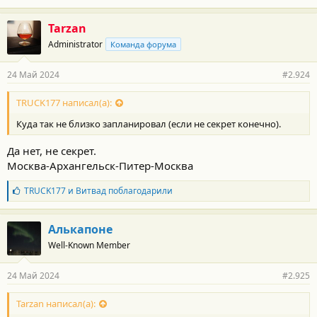
Я сам поменял уже 3 комплекта каждые 35-40 тыщ км и понял
что ставить можно любой стандартный вариант без понтов.
Tarzan
Administrator
Команда форума
Зы: вот щас на 3800км заряжаюсь
Коробка мрет от резких стартов с места а не с разгона на трассе
24 Май 2024
#2.924
с какой то уже набранной скорости движения
TRUCK177 написал(а):
Куда так не близко запланировал (если не секрет конечно).
Да нет, не секрет.
Москва-Архангельск-Питер-Москва
Б
TRUCK177
и
Витвад
поблагодарили
л
а
г
Алькапоне
о
Well-Known Member
д
а
р
24 Май 2024
#2.925
н
о
с
Tarzan написал(а):
т