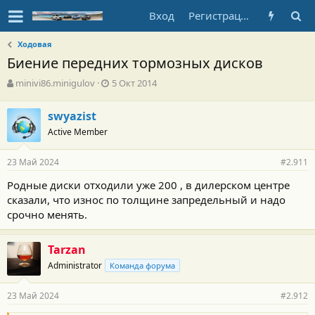
Вход
Регистрация
Ходовая
Биение передних тормозных дисков
А
Д
minivi86.minigulov
5 Окт 2014
в
а
т
т
swyazist
о
а
Active Member
р
н
т
а
е
ч
23 Май 2024
#2.911
м
а
ы
л
Родные диски отходили уже 200 , в дилерском центре
а
сказали, что износ по толщине запредельный и надо
срочно менять.
Tarzan
Administrator
Команда форума
23 Май 2024
#2.912