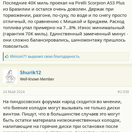
Последние 40К миль проехал на Pirelli Scorpion AS3 Plus
из Бразилии и остался очень доволен. Держак при
торможении, разгоне, по-суху, по воде и по снегу просто
отличный, по сравнению с Мишкой и Бриджем. Расход
топлива упал примерно на 7...8%. Износ минимальный
(гарантия 70К миль). Единственный замеченный минус -
они сложно балансировались, шиномонтажу пришлось
повозиться.
Б
Klimson71
выразил свою благодарность
л
а
г
Shurik12
о
Well-Known Member
д
а
р
24 Май 2024
#2.938
н
о
На пиндосовских форумах народ сходится во мнении,
с
что биение колодок могут вызывать не только диски
т
и
винтом. Пишут, что в большинстве случаев это могут
:
быть остатки материала низкокачественных колодок,
налипающие на горячие диски при остановке после