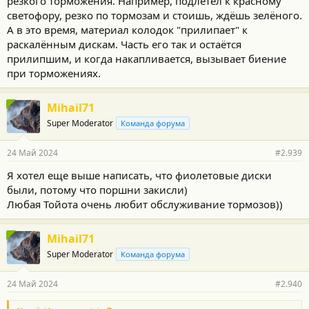
резкого торможения. Например, подлетел к красному
светофору, резко по тормозам и стоишь, ждёшь зелёного.
А в это время, материал колодок "прилипает" к
раскалённым дискам. Часть его так и остаётся
прилипшим, и когда накапливается, вызывает биение
при торможениях.
Mihail71
Super Moderator
Команда форума
24 Май 2024
#2.939
Я хотел еще выше написать, что фиолетовые диски
были, потому что поршни закисли)
Любая Тойота очень любит обслуживание тормозов))
Mihail71
Super Moderator
Команда форума
24 Май 2024
#2.940