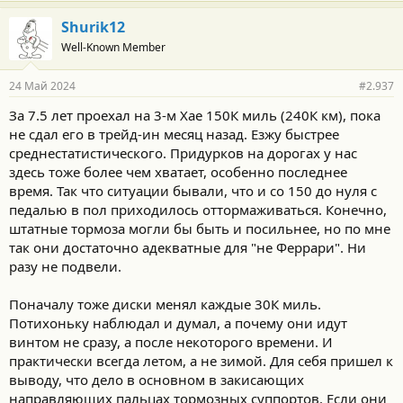
Shurik12
Well-Known Member
24 Май 2024
#2.937
За 7.5 лет проехал на 3-м Хае 150К миль (240К км), пока
не сдал его в трейд-ин месяц назад. Езжу быстрее
среднестатистического. Придурков на дорогах у нас
здесь тоже более чем хватает, особенно последнее
время. Так что ситуации бывали, что и со 150 до нуля с
педалью в пол приходилось оттормаживаться. Конечно,
штатные тормоза могли бы быть и посильнее, но по мне
так они достаточно адекватные для "не Феррари". Ни
разу не подвели.
Поначалу тоже диски менял каждые 30К миль.
Потихоньку наблюдал и думал, а почему они идут
винтом не сразу, а после некоторого времени. И
практически всегда летом, а не зимой. Для себя пришел к
выводу, что дело в основном в закисающих
направляющих пальцах тормозных суппортов. Если они