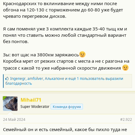
Краснодарских то вклинивание между ними после
обгона на 120-130 с торможением до 60-80 уже будет
чревато перегревом дисков.
Я сам поменял уже 3 комплекта каждые 35-40 тыщ км и
понял что ставить можно любой стандартный вариант
без понтов.
Зы: вот щас на 3800км заряжаюсь
Коробка мрет от резких стартов с места а не с разгона на
трассе с какой то уже набранной скорости движения
Б
Ingenegr
,
amfsilver
,
Алькапоне
и ещё 1 пользователь выразили
л
благодарность
а
г
о
Mihail71
д
Super Moderator
Команда форума
а
р
н
24 Май 2024
#2.922
о
с
Семейный он и есть семейный, какое бы пихло туда не
т