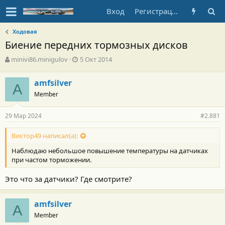
Вход
Регистрация
Ходовая
Биение передних тормозных дисков
А
Д
minivi86.minigulov
5 Окт 2014
в
а
т
т
amfsilver
о
A
а
Member
р
н
т
а
е
ч
29 Мар 2024
#2.881
м
а
ы
л
Виктор49 написал(а):
а
Наблюдаю небольшое повышение температуры на датчиках
при частом торможении.
Это что за датчики? Где смотрите?
amfsilver
A
Member