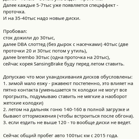
Далее каждые 5-7тыс уже появляется спецэффект -
проточка.
И на 35-40тыс надо новые диски.
Пробовал:
сток дожили до 30тыс,
далее DBA слоттед (без дырок с насечками) 40тыс (две
проточки 20 и 30тыс потом у утиль),
далее brembo 30тыс (одна проточка на 20тыс),
сейчас корея SansingBrake буду перед летом ставить.
Допускаю что мои ухандокивания дисков обусловлены:
1. зимой мало езжу - ржавеют постепенно, это влияет на
пятно контакта (уменьшается тк колодки не могут все
прогрызть, подумываю ставить не мягкие а наоборот
жетские колодки)
2. летом на дальняк гоню 140-160 в полной загрузке и
бывают отторможения (чтобы встроиться после обгона).
3. если ездить не выше 120 - то вообще диски не ведет.
Сейчас общий пробег авто 100тыс км с 2015 года.