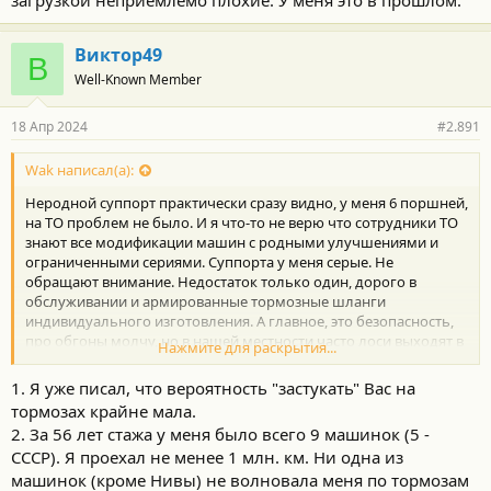
Виктор49
В
Well-Known Member
18 Апр 2024
#2.891
Wak написал(а):
Неродной суппорт практически сразу видно, у меня 6 поршней,
на ТО проблем не было. И я что-то не верю что сотрудники ТО
знают все модификации машин с родными улучшениями и
ограниченными сериями. Суппорта у меня серые. Не
обращают внимание. Недостаток только один, дорого в
обслуживании и армированные тормозные шланги
индивидуального изготовления. А главное, это безопасность,
про обгоны молчу, но в нашей местности часто лоси выходят в
Нажмите для раскрытия...
темное время на дорогу. Штатные тормоза не дадут шанса
минимизировать последствия столкновения для людей
1. Я уже писал, что вероятность "застукать" Вас на
находящихся внутри авто. Машин было много во владении, и
тормозах крайне мала.
сейчас эксплуатирую 3 шт одновременно, в том числе и
2. За 56 лет стажа у меня было всего 9 машинок (5 -
Тойоты, хотя я их не люблю
, но на Хае самые плохие
СССР). Я проехал не менее 1 млн. км. Ни одна из
тормоза из всех авто и на трассе с полной загрузкой
машинок (кроме Нивы) не волновала меня по тормозам
неприемлемо плохие. У меня это в прошлом.