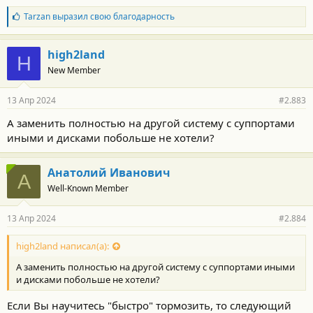
Б
Tarzan
выразил свою благодарность
л
а
г
high2land
H
о
New Member
д
а
р
13 Апр 2024
#2.883
н
о
А заменить полностью на другой систему с суппортами
с
иными и дисками побольше не хотели?
т
и
:
Анатолий Иванович
А
Well-Known Member
13 Апр 2024
#2.884
high2land написал(а):
А заменить полностью на другой систему с суппортами иными
и дисками побольше не хотели?
Если Вы научитесь "быстро" тормозить, то следующий