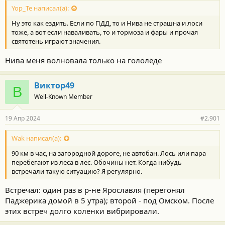
Yop_Te написал(а):
Ну это как ездить. Если по ПДД, то и Нива не страшна и лоси
тоже, а вот если наваливать, то и тормоза и фары и прочая
святотень играют значения.
Нива меня волновала только на гололёде
Виктор49
В
Well-Known Member
19 Апр 2024
#2.901
Wak написал(а):
90 км в час, на загородной дороге, не автобан. Лось или пара
перебегают из леса в лес. Обочины нет. Когда нибудь
встречали такую ситуацию? Я регулярно.
Встречал: один раз в р-не Ярославля (перегонял
Паджерика домой в 5 утра); второй - под Омском. После
этих встреч долго коленки вибрировали.