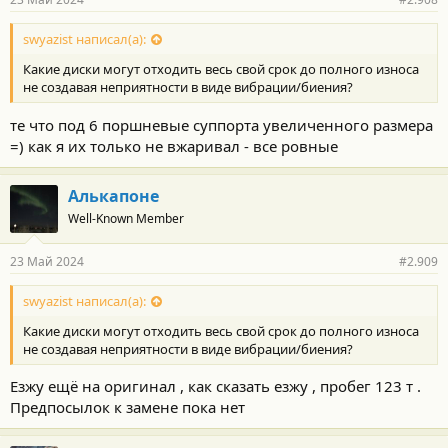
н
о
с
swyazist написал(а):
т
Какие диски могут отходить весь свой срок до полного износа
и
:
не создавая неприятности в виде вибрации/биения?
те что под 6 поршневые суппорта увеличенного размера
=) как я их только не вжаривал - все ровные
Алькапоне
Well-Known Member
23 Май 2024
#2.909
swyazist написал(а):
Какие диски могут отходить весь свой срок до полного износа
не создавая неприятности в виде вибрации/биения?
Езжу ещё на оригинал , как сказать езжу , пробег 123 т .
Предпосылок к замене пока нет