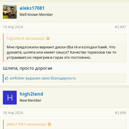
aleks17081
Well-Known Member
18 Апр 2024
#2.897
high2land написал(а):
Мне предложили вариант диски dba t4 и колодки hawk. Что
думаете, шляпа или имеет смысл? Качество тормозов так то
устраивает,но перегрев в горах это постоянно.
Шляпа, просто дорогая
Б
amfsilver
выразил свою благодарность
л
а
г
high2land
H
о
New Member
д
а
р
18 Апр 2024
#2.898
н
о
с
aleks17081 написал(а):
т