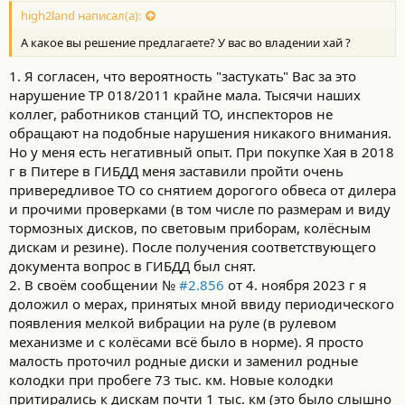
high2land написал(а):
А какое вы решение предлагаете? У вас во владении хай ?
1. Я согласен, что вероятность "застукать" Вас за это
нарушение ТР 018/2011 крайне мала. Тысячи наших
коллег, работников станций ТО, инспекторов не
обращают на подобные нарушения никакого внимания.
Но у меня есть негативный опыт. При покупке Хая в 2018
г в Питере в ГИБДД меня заставили пройти очень
привередливое ТО со снятием дорогого обвеса от дилера
и прочими проверками (в том числе по размерам и виду
тормозных дисков, по световым приборам, колёсным
дискам и резине). После получения соответствующего
документа вопрос в ГИБДД был снят.
2. В своём сообщении №
#2.856
от 4. ноября 2023 г я
доложил о мерах, принятых мной ввиду периодического
появления мелкой вибрации на руле (в рулевом
механизме и с колёсами всё было в норме). Я просто
малость проточил родные диски и заменил родные
колодки при пробеге 73 тыс. км. Новые колодки
притирались к дискам почти 1 тыс. км (это было слышно