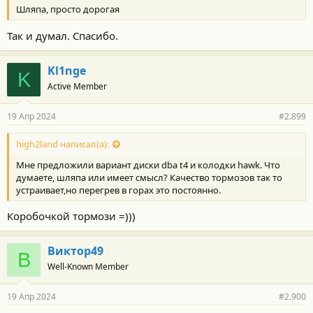
Шляпа, просто дорогая
и
:
Так и думал. Спасибо.
Kl1nge
K
Active Member
19 Апр 2024
#2.899
high2land написал(а):
Мне предложили вариант диски dba t4 и колодки hawk. Что
думаете, шляпа или имеет смысл? Качество тормозов так то
устраивает,но перегрев в горах это постоянно.
Коробочкой тормози =)))
Виктор49
В
Well-Known Member
19 Апр 2024
#2.900