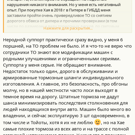
нарушения никакого внимания. Но у меня есть негативный
опыт. При покупке Хая в 2018 г в Питере в ГИБДД меня
заставили пройти очень привередливое ТО со снятием
дорогого обвеса от дилера и прочими проверками (в том
числе по размерам и виду тормозных дисков, по световым
Нажмите для раскрытия...
приборам, колёсным дискам и резине). После получения
соответствующего документа вопрос в ГИБДД был снят.
Неродной суппорт практически сразу видно, у меня 6
2. В своём сообщении №
#2.856
от 4. ноября 2023 г я доложил о
поршней, на ТО проблем не было. И я что-то не верю что
мерах, принятых мной ввиду периодического появления
сотрудники ТО знают все модификации машин с
мелкой вибрации на руле (в рулевом механизме и с колёсами
родными улучшениями и ограниченными сериями.
всё было в норме). Я просто малость проточил родные диски и
заменил родные колодки при пробеге 73 тыс. км. Новые
Суппорта у меня серые. Не обращают внимание.
колодки притирались к дискам почти 1 тыс. км (это было
Недостаток только один, дорого в обслуживании и
слышно и видно). Сейчас всё нормально. Коллеги
армированные тормозные шланги индивидуального
предупреждали меня, что возможно летом появятся
изготовления. А главное, это безопасность, про обгоны
проблемы. Поживём - увидим.
молчу, но в нашей местности часто лоси выходят в
3. Сейчас я езжу очень мало (10-12 тыс.км в год), поэтому
темное время на дорогу. Штатные тормоза не дадут
предполагаю, что вопросы с дисками, суппортами и т.п. будет
решать новый хозяин Хая. Если бы мне пришлось решать эти
шанса минимизировать последствия столкновения для
вопросы, я бы просто обратил внимание на то, чтобы новые
людей находящихся внутри авто. Машин было много во
запчасти были внешне похожи на родные (которые сейчас
владении, и сейчас эксплуатирую 3 шт одновременно, в
стоят сумасшедших денег, при вероятности поймать
том числе и Тойоты, хотя я их не люблю
, но на Хае
фальсификат). По крайней мере, я бы не ставил суппорты
самые плохие тормоза из всех авто и на трассе с полной
красного цвета.
загрузкой неприемлемо плохие. У меня это в прошлом.