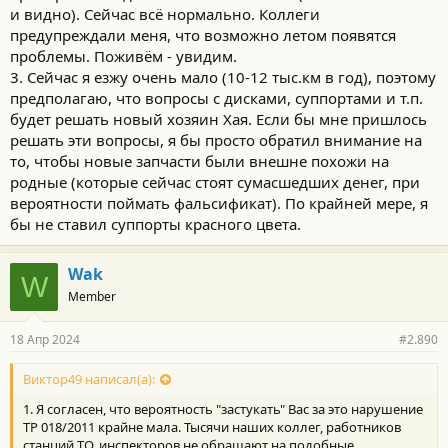
и видно). Сейчас всё нормально. Коллеги
предупреждали меня, что возможно летом появятся
проблемы. Поживём - увидим.
3. Сейчас я езжу очень мало (10-12 тыс.км в год), поэтому
предполагаю, что вопросы с дисками, суппортами и т.п.
будет решать новый хозяин Хая. Если бы мне пришлось
решать эти вопросы, я бы просто обратил внимание на
то, чтобы новые запчасти были внешне похожи на
родные (которые сейчас стоят сумасшедших денег, при
вероятности поймать фальсификат). По крайней мере, я
бы не ставил суппорты красного цвета.
Wak
W
Member
18 Апр 2024
#2.890
Виктор49 написал(а):
1. Я согласен, что вероятность "застукать" Вас за это нарушение
ТР 018/2011 крайне мала. Тысячи наших коллег, работников
станций ТО, инспекторов не обращают на подобные