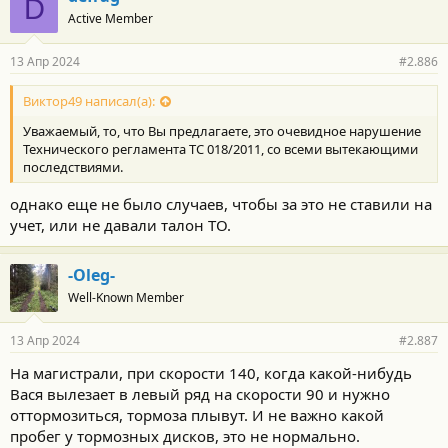
D
о
Active Member
д
а
р
13 Апр 2024
#2.886
н
о
с
Виктор49 написал(а):
т
Уважаемый, то, что Вы предлагаете, это очевидное нарушение
и
:
Технического регламента ТС 018/2011, со всеми вытекающими
последствиями.
однако еще не было случаев, чтобы за это не ставили на
учет, или не давали талон ТО.
-Oleg-
Well-Known Member
13 Апр 2024
#2.887
На магистрали, при скорости 140, когда какой-нибудь
Вася вылезает в левый ряд на скорости 90 и нужно
оттормозиться, тормоза плывут. И не важно какой
пробег у тормозных дисков, это не нормально.