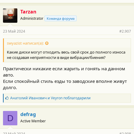
Tarzan
Administrator
Команда форума
23 Май 2024
#2.907
swyazist написал(а):
Какие диски могут отходить весь свой срок до полного износа
не создавая неприятности в виде вибрации/биения?
Практически никакие если жарить и гонять на данном
авто.
Если спокойный стиль езды то заводские вполне живут
долго.
Б
Анатолий Иванович
и
Veyron
поблагодарили
л
а
г
defrag
D
о
Active Member
д
а
р
23 Май 2024
#2.908