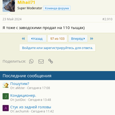
Mihail71
Super Moderator
Команда форума
23 Май 2024
#2.910
Я тоже с заводскими продал на 110 тыщах)
First
Last
Назад
97 из 103
Вперёд
Войдите или зарегистрируйтесь для ответа.
WhatsApp
Электронная почта
Ссылка
Поделиться:
Последние сообщения
Пошутим?
От: aMster
Сегодня в 17:08
Кондиционер.
J
От: JustDoc
Сегодня в 13:48
Стук из задней головы
A
От: avchumik
Сегодня в 11:42