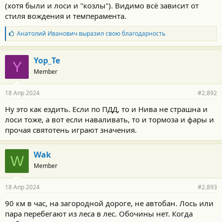
(хотя были и лоси и "козлы"). Видимо всё зависит от
стиля вождения и темперамента.
Б
Анатолий Иванович
выразил свою благодарность
л
а
г
Yop_Te
Y
о
Member
д
а
р
18 Апр 2024
#2.892
н
о
Ну это как ездить. Если по ПДД, то и Нива не страшна и
с
лоси тоже, а вот если наваливать, то и тормоза и фары и
т
и
прочая святотень играют значения.
:
Wak
W
Member
18 Апр 2024
#2.893
90 км в час, на загородной дороге, не автобан. Лось или
пара перебегают из леса в лес. Обочины нет. Когда