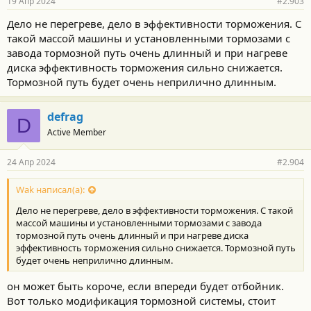
19 Апр 2024
#2.903
н
о
Дело не перегреве, дело в эффективности торможения. С
с
такой массой машины и установленными тормозами с
т
и
завода тормозной путь очень длинный и при нагреве
:
диска эффективность торможения сильно снижается.
Тормозной путь будет очень неприлично длинным.
defrag
D
Active Member
24 Апр 2024
#2.904
Wak написал(а):
Дело не перегреве, дело в эффективности торможения. С такой
массой машины и установленными тормозами с завода
тормозной путь очень длинный и при нагреве диска
эффективность торможения сильно снижается. Тормозной путь
будет очень неприлично длинным.
он может быть короче, если впереди будет отбойник.
Вот только модификация тормозной системы, стоит