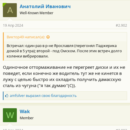
Анатолий Иванович
А
Well-Known Member
19 Апр 2024
#2.902
Виктор49 написал(а):
Встречал: один раз в р-не Ярославля (перегонял Паджерика
домой в 5 утра); второй - под Омском. После этих встреч долго
коленки вибрировали.
Одиночное оттормаживание не перегреет диски и их не
поведет, если конечно же водитель тут же не кинется в
лужу с целью быстро их охладить получить дамасскую
сталь из чугуна ("я так думаю"(С)).
Б
amfsilver
выразил свою благодарность
л
а
г
Wak
W
о
Member
д
а
р