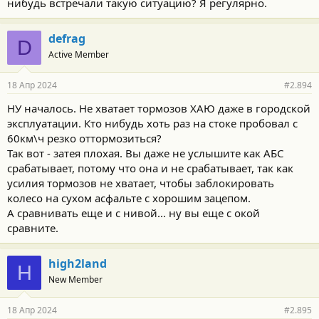
нибудь встречали такую ситуацию? Я регулярно.
defrag
D
Active Member
18 Апр 2024
#2.894
НУ началось. Не хватает тормозов ХАЮ даже в городской
эксплуатации. Кто нибудь хоть раз на стоке пробовал с
60км\ч резко оттормозиться?
Так вот - затея плохая. Вы даже не услышите как АБС
срабатывает, потому что она и не срабатывает, так как
усилия тормозов не хватает, чтобы заблокировать
колесо на сухом асфальте с хорошим зацепом.
А сравнивать еще и с нивой... ну вы еще с окой
сравните.
high2land
H
New Member
18 Апр 2024
#2.895