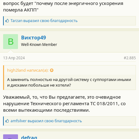
вопрос будет "почему после энергичного ускорения
померла АКПП"
Б
Tarzan
выразил свою благодарность
л
а
г
Виктор49
В
о
Well-Known Member
д
а
р
13 Апр 2024
#2.885
н
о
с
high2land написал(а):
т
А заменить полностью на другой систему с суппортами иными
и
:
и дисками побольше не хотели?
Уважаемый, то, что Вы предлагаете, это очевидное
нарушение Технического регламента ТС 018/2011, со
всеми вытекающими последствиями.
Б
amfsilver
выразил свою благодарность
л
а
г
defrag