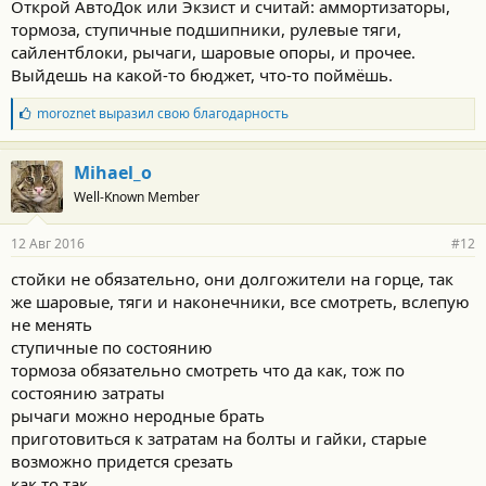
Открой АвтоДок или Экзист и считай: аммортизаторы,
тормоза, ступичные подшипники, рулевые тяги,
сайлентблоки, рычаги, шаровые опоры, и прочее.
Выйдешь на какой-то бюджет, что-то поймёшь.
Б
moroznet
выразил свою благодарность
л
а
г
Mihael_o
о
Well-Known Member
д
а
р
12 Авг 2016
#12
н
о
стойки не обязательно, они долгожители на горце, так
с
же шаровые, тяги и наконечники, все смотреть, вслепую
т
и
не менять
:
ступичные по состоянию
тормоза обязательно смотреть что да как, тож по
состоянию затраты
рычаги можно неродные брать
приготовиться к затратам на болты и гайки, старые
возможно придется срезать
как то так