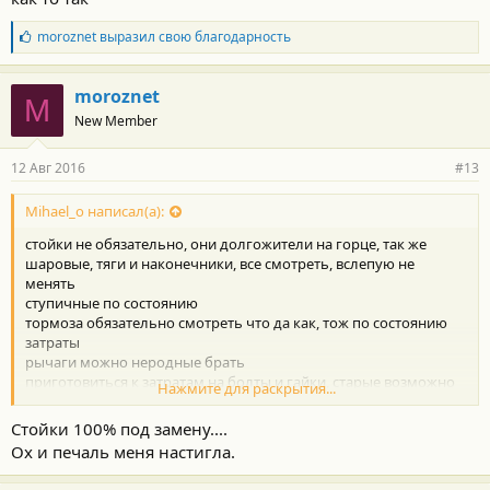
Б
moroznet
выразил свою благодарность
л
а
г
moroznet
M
о
New Member
д
а
р
12 Авг 2016
#13
н
о
с
Mihael_o написал(а):
т
стойки не обязательно, они долгожители на горце, так же
и
:
шаровые, тяги и наконечники, все смотреть, вслепую не
менять
ступичные по состоянию
тормоза обязательно смотреть что да как, тож по состоянию
затраты
рычаги можно неродные брать
приготовиться к затратам на болты и гайки, старые возможно
Нажмите для раскрытия...
придется срезать
как то так
Стойки 100% под замену....
Ох и печаль меня настигла.