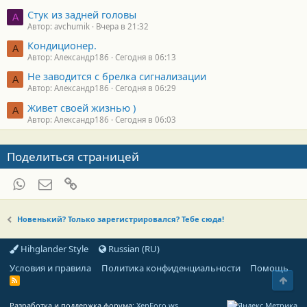
Стук из задней головы
A
Автор: avchumik
Вчера в 21:32
Кондиционер.
А
Автор: Александр186
Сегодня в 06:13
Не заводится с брелка сигнализации
А
Автор: Александр186
Сегодня в 06:29
Живет своей жизнью )
А
Автор: Александр186
Сегодня в 06:03
Поделиться страницей
WhatsApp
Электронная почта
Ссылка
Новенький? Только зарегистрировался? Тебе сюда!
Hihglander Style
Russian (RU)
Условия и правила
Политика конфиденциальности
Помощь
Свер
R
S
S
Разработка и поддержка форума:
XenForo.ws