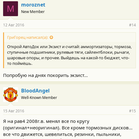
moroznet
M
New Member
12 Авг 2016
#14
ГриГорец написал(а):
Открой АвтоДок или Экзист и считай: аммортизаторы, тормоза,
ступичные подшипники, рулевые тяги, сайлентблоки, рычаги,
шаровые опоры, и прочее. Выйдешь на какой-то бюджет, что-
то поймёшь.
Попробую на днях покорить экзист...
BloodAngel
Well-Known Member
15 Авг 2016
#15
Я на рав4 2008г.в. менял все по кругу
(оригинал+неоригинал). Все кроме тормозных дисков...
все что движется, шевелиться, резинки, пыльники,