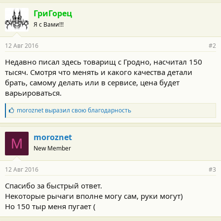
ГриГорец
Я с Вами!!!
12 Авг 2016
#2
Недавно писал здесь товарищ с Гродно, насчитал 150
тысяч. Смотря что менять и какого качества детали
брать, самому делать или в сервисе, цена будет
варьироваться.
Б
moroznet
выразил свою благодарность
л
а
г
moroznet
M
о
New Member
д
а
р
12 Авг 2016
#3
н
о
Спасибо за быстрый ответ.
с
Некоторые рычаги вполне могу сам, руки могут)
т
и
Но 150 тыр меня пугает (
: