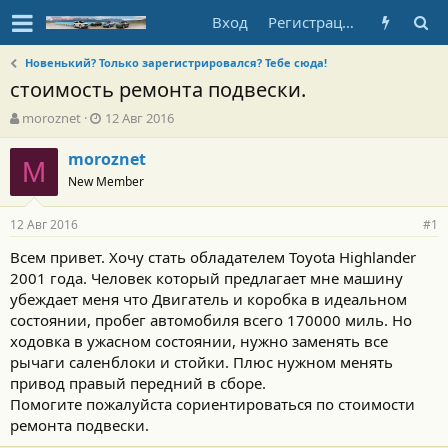
Вход
Регистрация
Новенький? Только зарегистрировался? Тебе сюда!
стоимость ремонта подвески.
А
Д
moroznet
12 Авг 2016
в
а
т
т
moroznet
M
о
а
New Member
р
н
т
а
12 Авг 2016
е
ч
#1
м
а
Всем привет. Хочу стать обладателем Toyota Highlander
ы
л
2001 года. Человек который предлагает мне машину
а
убеждает меня что Двигатель и коробка в идеальном
состоянии, пробег автомобиля всего 170000 миль. Но
ходовка в ужасном состоянии, нужно заменять все
рычаги саленблоки и стойки. Плюс нужном менять
привод правый передний в сборе.
Помогите пожалуйста сориентироваться по стоимости
ремонта подвески.