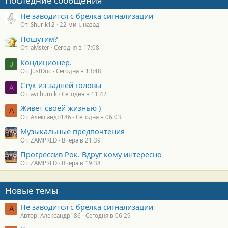
Последние сообщения
с
т
Не заводится с брелка сигнализации
и
От: Shurik12
22 мин. назад
:
Пошутим?
От: aMster
Сегодня в 17:08
Кондиционер.
J
От: JustDoc
Сегодня в 13:48
Стук из задней головы
A
От: avchumik
Сегодня в 11:42
Живет своей жизнью )
А
От: Александр186
Сегодня в 06:03
Музыкальные предпочтения
От: ZAMPRED
Вчера в 21:39
Прогрессив Рок. Вдруг кому интересно
От: ZAMPRED
Вчера в 19:38
Новые темы
Не заводится с брелка сигнализации
А
Автор: Александр186
Сегодня в 06:29