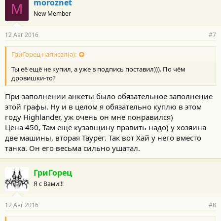
moroznet
M
New Member
12 Авг 2016
#7
ГриГорец написал(а):
Ты её ещё не купил, а уже в подпись поставил))). По чём
дровишки-то?
При заполнении анкеты было обязательное заполнение
этой графы. Ну и в целом я обязательно куплю в этом
году Highlander, уж очень он мне понравился)
Цена 450, Там ещё кузавщину править надо) у хозяина
две машины, вторая Таурег. Так вот Хай у него вместо
танка. Он его весьма сильно ушатал.
ГриГорец
Я с Вами!!!
12 Авг 2016
#8