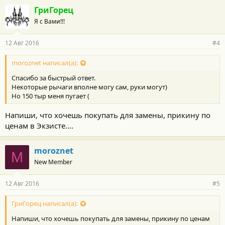
ГриГорец
Я с Вами!!!
12 Авг 2016
#4
moroznet написал(а):
Спасибо за быстрый ответ.
Некоторые рычаги вполне могу сам, руки могут)
Но 150 тыр меня пугает (
Напиши, что хочешь покупать для замены, прикину по
ценам в Экзисте....
moroznet
M
New Member
12 Авг 2016
#5
ГриГорец написал(а):
Напиши, что хочешь покупать для замены, прикину по ценам