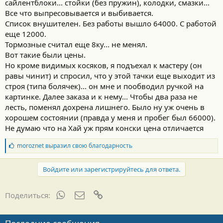
сайлентблоки... стойки (без пружин), колодки, смазки...
Все что выпресовывается и выбивается.
Список внушителен. Без работы вышло 64000. С работой
еще 12000.
Тормозные считал еще 8ку... не менял.
Вот такие были цены.
Но кроме видимых косяков, я подъехал к мастеру (он
равы чинит) и спросил, что у этой тачки еще выходит из
строя (типа болячек)... он мне и пообводил ручкой на
картинке. Далее заказа и к нему... Чтобы два раза не
лесть, поменял дохрена лишнего. Было ну уж очень в
хорошем состоянии (правда у меня и пробег был 66000).
Не думаю что на Хай уж прям конски цена отличается
Б
moroznet
выразил свою благодарность
л
а
г
Войдите или зарегистрируйтесь для ответа.
о
д
а
WhatsApp
Электронная почта
Ссылка
Поделиться:
р
н
о