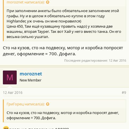
moroznet написал(а):
При заполнении анкеты было обязательное заполнение этой
графы. Ну и в целом я обязательно куплю в этом году
Highlander, уж очень он мне понравился)
Цена 450, Там ещё кузавщину править надо) у хозяина две
машины, вторая Таурег. Так вот Хай у него вместо танка. Он его
весьма сильно ушатал.
Сто на кузов, сто на подвеску, мотор и коробка попросят
денег, оформление = 700. Дофига.
Последнее редактирование:
12 Авг 2016
moroznet
M
New Member
12 Авг 2016
#9
ГриГорец написал(а):
Сто на кузов, сто на подвеску, мотор и коробка поросят денег,
оформление = 700. Дофига.