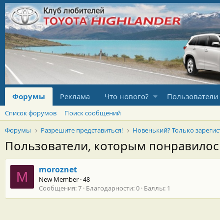
Форумы
Реклама
Что нового?
Пользователи
Список форумов
Поиск сообщений
Форумы
Разрешите представиться!
Пользователи, которым понравило
moroznet
M
New Member
·
48
Сообщения
7
Благодарности
0
Баллы
1