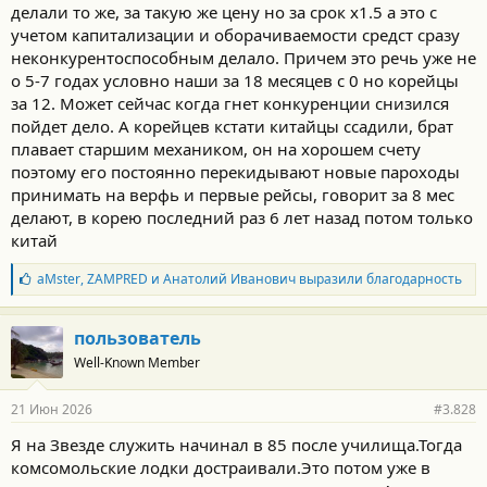
делали то же, за такую же цену но за срок x1.5 а это с
учетом капитализации и оборачиваемости средст сразу
неконкурентоспособным делало. Причем это речь уже не
о 5-7 годах условно наши за 18 месяцев с 0 но корейцы
за 12. Может сейчас когда гнет конкуренции снизился
пойдет дело. А корейцев кстати китайцы ссадили, брат
плавает старшим механиком, он на хорошем счету
поэтому его постоянно перекидывают новые пароходы
принимать на верфь и первые рейсы, говорит за 8 мес
делают, в корею последний раз 6 лет назад потом только
китай
Б
aMster
,
ZAMPRED
и
Анатолий Иванович
выразили благодарность
л
а
г
пользователь
о
Well-Known Member
д
а
р
21 Июн 2026
#3.828
н
о
Я на Звезде служить начинал в 85 после училища.Тогда
с
комсомольские лодки достраивали.Это потом уже в
т
и