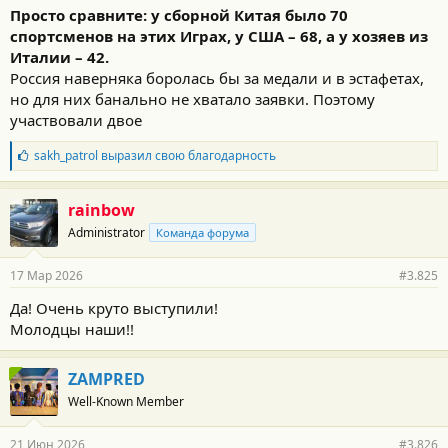
Просто сравните: у сборной Китая было 70
спортсменов на этих Играх, у США – 68, а у хозяев из
Италии – 42.
Россия наверняка боролась бы за медали и в эстафетах,
но для них банально не хватало заявки. Поэтому
участвовали двое
Б
sakh_patrol
выразил свою благодарность
л
а
г
rainbow
о
Administrator
Команда форума
д
а
р
17 Мар 2026
#3.825
н
о
Да! Очень круто выступили!
с
Молодцы наши!!
т
и
:
ZAMPRED
Well-Known Member
21 Июн 2026
#3.826