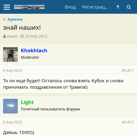
Вход
Регистрация
Курилка
знай наших!
А
Д
maart
25 Апр 2012
в
а
т
т
Khokhlach
о
а
Moderator
р
н
т
а
е
ч
6 Апр 2025
#3.811
м
а
ы
л
То ли ещё будет! Осталось снова взять Кубок и снова
а
принимать поздравления от Трампа!)
Light
Почетный пользователь форума
6 Апр 2025
#3.812
Даёшь 1000!))