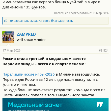
Имангазалиева как первого бойца муай-тай в мире в
дивизионе 135 фунтов.
Последнее редактирование:
15 Мар 2026
Б
пользователь
выразил свою благодарность
л
а
г
ZAMPRED
о
Well-Known Member
д
а
р
17 Мар 2026
#3.824
н
о
Россия стала третьей в медальном зачете
с
Паралимпиады – всего с 6 спортсменами!
т
и
:
Паралимпийские игры-2026
в Милане завершились.
Первые для России за 12 лет, где наши выступили с
флагом и гимном.
Но куда больше впечатляет результат: команда всего из
шести человек попала в топ-3 медального зачета!