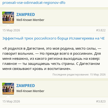
proexali-vse-odinnadcat-regionov-dfo
ZAMPRED
Well-Known Member
15 Мар 2026
#3.822
Эффектный трюк российского борца Исламгереева на ЧЕ
«Я родился в Дагестане, это моя родина, место силы, —
говорит вольник. — Но прежде всего я россиянин. Для
меня неважно, из какого региона выходишь на ковер:
главное — ты защищаешь честь страны. С Дагестаном
меня связывают кровь и воспитание».
Последнее редактирование:
15 Мар 2026
ZAMPRED
Well-Known Member
15 Мар 2026
#3.823