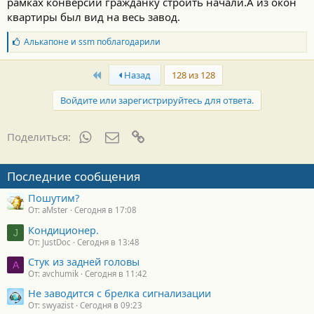
рамках конверсии гражданку строить начали.А из окон
:
квартиры был вид на весь завод.
Б
Алькапоне
и
ssm
поблагодарили
л
а
First
г
Назад
128 из 128
о
д
Войдите или зарегистрируйтесь для ответа.
а
р
н
WhatsApp
Электронная почта
Ссылка
Поделиться:
о
с
т
Последние сообщения
и
:
Пошутим?
От: aMster
Сегодня в 17:08
Кондиционер.
J
От: JustDoc
Сегодня в 13:48
Стук из задней головы
A
От: avchumik
Сегодня в 11:42
Не заводится с брелка сигнализации
От: swyazist
Сегодня в 09:23