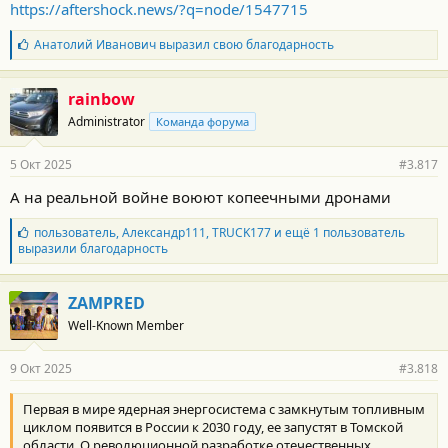
https://aftershock.news/?q=node/1547715
Б
Анатолий Иванович
выразил свою благодарность
л
а
г
rainbow
о
Administrator
Команда форума
д
а
р
5 Окт 2025
#3.817
н
о
А на реальной войне воюют копеечными дронами
с
т
Б
пользователь
,
Александр111
,
TRUCK177
и ещё 1 пользователь
и
л
выразили благодарность
:
а
г
о
ZAMPRED
д
Well-Known Member
а
р
н
9 Окт 2025
#3.818
о
с
т
Первая в мире ядерная энергосистема с замкнутым топливным
и
циклом появится в России к 2030 году, ее запустят в Томской
:
области. О революционной разработке отечественных