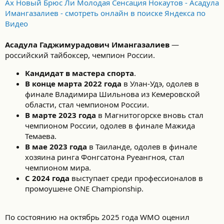
Ах Новый Брюс Ли Молодая Сенсация Нокаутов - Асадула
Имангазалиев - смотреть онлайн в поиске Яндекса по
Видео
Асадула Гаджимурадович Имангазалиев
—
российский тайбоксер, чемпион России.
Кандидат в мастера спорта
.
В конце марта 2022 года
в Улан-Удэ, одолев в
финале Владимира Шильнова из Кемеровской
области, стал чемпионом России.
В марте 2023 года
в Магнитогорске вновь стал
чемпионом России, одолев в финале Мажида
Темаева.
В мае 2023 года
в Таиланде, одолев в финале
хозяина ринга Фонгсатона Руеангноя, стал
чемпионом мира.
С 2024 года
выступает среди профессионалов в
промоушене ONE Championship.
По состоянию на октябрь 2025 года WMO оценил