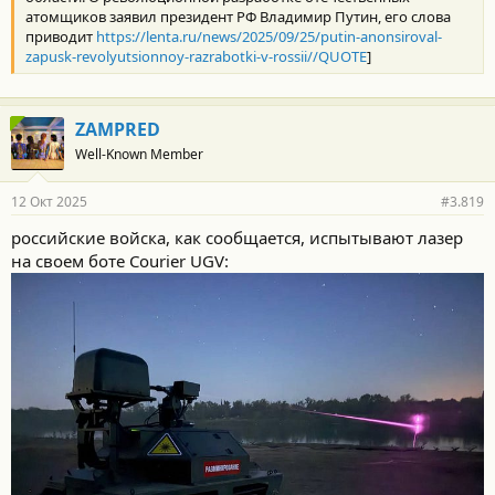
атомщиков заявил президент РФ Владимир Путин, его слова
приводит
https://lenta.ru/news/2025/09/25/putin-anonsiroval-
zapusk-revolyutsionnoy-razrabotki-v-rossii//QUOTE
]
ZAMPRED
Well-Known Member
12 Окт 2025
#3.819
российские войска, как сообщается, испытывают лазер
на своем боте Courier UGV: