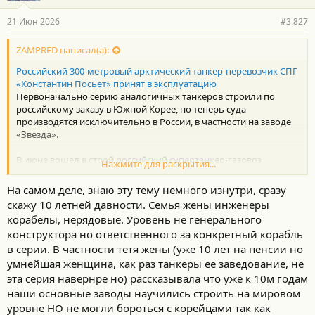
а
р
21 Июн 2026
#3.827
н
о
с
ZAMPRED написал(а):
т
Российский 300-метровый арктический танкер-перевозчик СПГ
и
:
«Константин Посьет» принят в эксплуатацию
Первоначально серию аналогичных танкеров строили по
российскому заказу в Южной Корее, но теперь суда
производятся исключительно в России, в частности на заводе
«Звезда».
В июне вошел в строй российский супертанкер-газовоз
Нажмите для раскрытия...
«Константин Посьет» для перевозки сжиженного природного
газа (СПГ). Он был построен на дальневосточной верфи
На самом деле, знаю эту тему немного изнутри, сразу
«Звезда». Это уже второй танкер из этой серии. Первое судно
скажу 10 летней давности. Семья жены инженеры
«Алексей Косыгин» введено в эксплуатацию совсем недавно —
корабелы, нерядовые. Уровень не генерального
в декабре прошлого года.
конструктора но ответственного за конкретный корабль
в серии. В частности тетя жены (уже 10 лет на пенсии но
умнейшая женщина, как раз танкеры ее заведование, не
эта серия навернре но) рассказывала что уже к 10м годам
наши основные заводы научились строить на мировом
уровне НО не могли бороться с корейцами так как