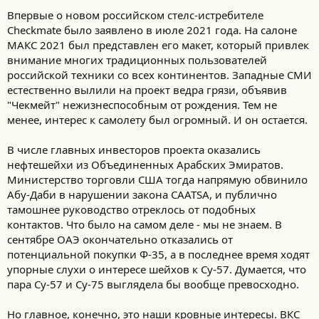
Впервые о новом российском стелс-истребителе
Checkmate было заявлено в июле 2021 года. На салоне
МАКС 2021 был представлен его макет, который привлек
внимание многих традиционных пользователей
российской техники со всех континентов. Западные СМИ
естественно вылили на проект ведра грязи, объявив
"Чекмейт" нежизнеспособным от рождения. Тем не
менее, интерес к самолету был огромный. И он остается.
В числе главных инвесторов проекта оказались
нефтешейхи из Объединенных Арабских Эмиратов.
Министерство торговли США тогда напрямую обвинило
Абу-Даби в нарушении закона CAATSA, и публично
тамошнее руководство отреклось от подобных
контактов. Что было на самом деле - мы не знаем. В
сентябре ОАЭ окончательно отказались от
потенциальной покупки Ф-35, а в последнее время ходят
упорные слухи о интересе шейхов к Су-57. Думается, что
пара Су-57 и Су-75 выглядела бы вообще превосходно.
Но главное, конечно, это наши кровные интересы. ВКС