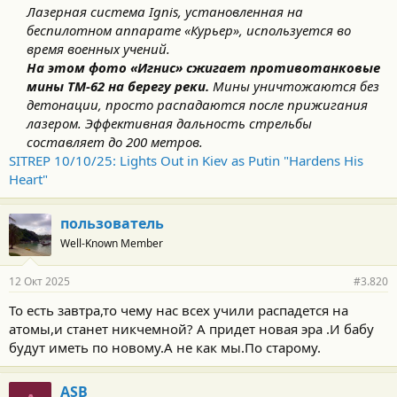
Лазерная система Ignis, установленная на
беспилотном аппарате «Курьер», используется во
время военных учений.
На этом фото «Игнис» сжигает противотанковые
мины ТМ-62 на берегу реки.
Мины уничтожаются без
детонации, просто распадаются после прижигания
лазером. Эффективная дальность стрельбы
составляет до 200 метров.
SITREP 10/10/25: Lights Out in Kiev as Putin "Hardens His
Heart"
пользователь
Well-Known Member
12 Окт 2025
#3.820
То есть завтра,то чему нас всех учили распадется на
атомы,и станет никчемной? А придет новая эра .И бабу
будут иметь по новому.А не как мы.По старому.
ASB