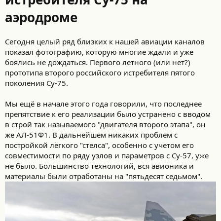
аэродроме
https://t.me/bbbreaking/205652
Сегодня целый ряд близких к нашей авиации каналов
показал фотографию, которую многие ждали и уже
боялись не дождаться. Первого летного (или нет?)
прототипа второго российского истребителя пятого
поколения Су-75.
Мы ещё в начале этого года говорили, что последнее
препятствие к его реализации было устранено с вводом
в строй так называемого "двигателя второго этапа", он
же АЛ-51Ф1. В дальнейшем никаких проблем с
постройкой лёгкого "стелса", особенно с учетом его
совместимости по ряду узлов и параметров с Су-57, уже
не было. Большинство технологий, вся авионика и
материалы были отработаны на "пятьдесят седьмом".