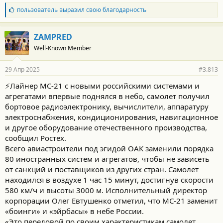
Б
пользователь
выразил свою благодарность
л
а
г
ZAMPRED
о
Well-Known Member
д
а
р
29 Апр 2025
#3.813
н
о
⚡️Лайнер МС-21 с новыми российскими системами и
с
агрегатами впервые поднялся в небо, самолет получил
т
и
бортовое радиоэлектронику, вычислители, аппаратуру
:
электроснабжения, кондиционирования, навигационное
и другое оборудование отечественного производства,
сообщил Ростех.
Всего авиастроители под эгидой ОАК заменили порядка
80 иностранных систем и агрегатов, чтобы не зависеть
от санкций и поставщиков из других стран. Самолет
находился в воздухе 1 час 15 минут, достигнув скорости
580 км/ч и высоты 3000 м. Исполнительный директор
корпорации Олег Евтушенко отметил, что МС-21 заменит
«боинги» и «эйрбасы» в небе России.
«Это передовой по своим характеристикам самолет,