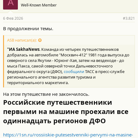
A
Well-Known Member
6 Фев 2026
#3.821
В продолжении темы.
ASB написал(а):
"ИА SakhaNews
. Команда из четырех путешественников
добралась на автомобиле "Москвич-412" 1981 года выпуска до
северного села Якутии - Юрюнг-Хая, затем на вездеходе - до
мыса Пакса, самой северной точки Дальневосточного
федерального округа (ДФО),
сообщили
ТАСС в пресс-службе
регионального агентства развития туризма и
территориального маркетинга.
На этом путешествие не закончилось.
Российские путешественники
первыми на машине проехали все
одиннадцать регионов ДФО
https://1sn.ru/rossiiskie-putesestvenniki-pervymi-na-masine-