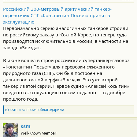
Российский 300-метровый арктический танкер-
перевозчик СПГ «Константин Посьет» принят в
эксплуатацию
Первоначально серию аналогичных танкеров строили
по российскому заказу в Южной Корее, но теперь суда
производятся исключительно в России, в частности на
заводе «Звезда».
В июне вошел в строй российский супертанкер-газовоз
«Константин Посьет» для перевозки сжиженного
природного газа (СПГ). Он был построен на
дальневосточной верфи «Звезда». Это уже второй
танкер из этой серии. Первое судно «Алексей Косыгин»
введено в эксплуатацию совсем недавно — в декабре
прошлого года.
Б
ssm
и
rainbow
поблагодарили
л
а
г
ssm
о
Well-Known Member
д