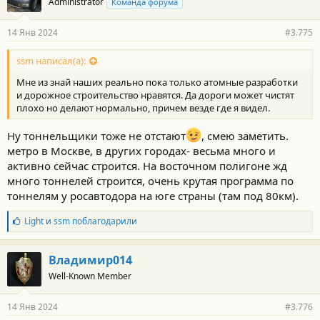
Administrator
Команда форума
14 Янв 2024
#3.775
ssm написал(а):
Мне из знай наших реально пока только атомные разработки
и дорожное строительство нравятся. Да дороги может чистят
плохо но делают нормально, причем везде где я видел.
Ну тоннельщики тоже не отстают
, смею заметить.
метро в Москве, в других городах- весьма много и
активно сейчас строится. На восточном полигоне жд
много тоннелей строится, очень крутая программа по
тоннелям у росавтодора на юге страны (там под 80км).
Б
Light
и
ssm
поблагодарили
л
а
г
Владимир014
о
Well-Known Member
д
а
р
14 Янв 2024
#3.776
н