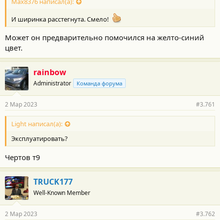
с
Max8376 написал(а):
т
и
И ширинка расстегнута. Смело!
:
Может он предварительно помочился на желто-синий
цвет.
rainbow
Administrator
Команда форума
2 Мар 2023
#3.761
Light написал(а):
Эксплуатировать?
Чертов т9
TRUCK177
Well-Known Member
2 Мар 2023
#3.762