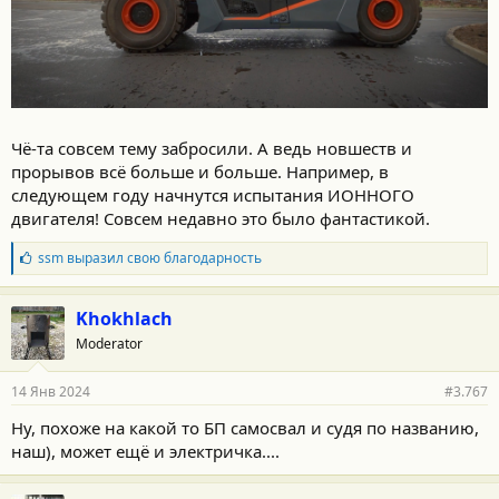
Чё-та совсем тему забросили. А ведь новшеств и
прорывов всё больше и больше. Например, в
следующем году начнутся испытания ИОННОГО
двигателя! Совсем недавно это было фантастикой.
Б
ssm
выразил свою благодарность
л
а
г
Khokhlach
о
Moderator
д
а
р
14 Янв 2024
#3.767
н
о
Ну, похоже на какой то БП самосвал и судя по названию,
с
наш), может ещё и электричка....
т
и
: