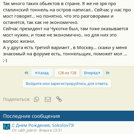
Так много таких обьектов в стране. Я же не зря про
сталинский тоннель на остров написал.. Сейчас у нас про
мост говорят... но понятно, что это разговорами и
останется, так как не экономично.
Сейчас президент на Чукотке был, там тоже оказывается
мост нужен, и тоже не экономично.. но для них это
вопрос жизни.
А у друга есть третий вариант , в Москву... скажи у меня
знакомый на форуме есть, тоннельщик, поможет мол ...
;-)
First
Last
Назад
126 из 128
Вперёд
Войдите или зарегистрируйтесь для ответа.
WhatsApp
Электронная почта
Ссылка
Поделиться:
Последние сообщения
С Днем Рождения, Sokolov73!
От: sakh_patrol
Вчера в 23:31