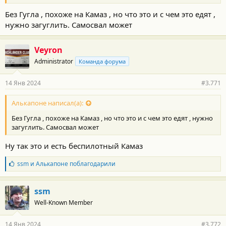
Без Гугла , похоже на Камаз , но что это и с чем это едят ,
нужно загуглить. Самосвал может
Veyron
Administrator
Команда форума
14 Янв 2024
#3.771
Алькапоне написал(а):
Без Гугла , похоже на Камаз , но что это и с чем это едят , нужно
загуглить. Самосвал может
Ну так это и есть беспилотный Камаз
Б
ssm
и
Алькапоне
поблагодарили
л
а
г
ssm
о
Well-Known Member
д
а
р
14 Янв 2024
#3.772