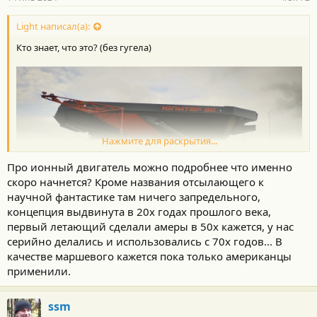
н
о
с
Light написал(а):
т
Кто знает, что это? (без гугела)
и
:
Нажмите для раскрытия...
Про ионный двигатель можно подробнее что именно
скоро начнется? Кроме названия отсылающего к
научной фантастике там ничего запредельного,
концепция выдвинута в 20х годах прошлого века,
первый летающий сделали амеры в 50х кажется, у нас
серийно делались и использовались с 70х годов... В
Чё-та совсем тему забросили. А ведь новшеств и прорывов всё
качестве маршевого кажется пока только американцы
больше и больше. Например, в следующем году начнутся
применили.
испытания ИОННОГО двигателя! Совсем недавно это было
фантастикой.
ssm