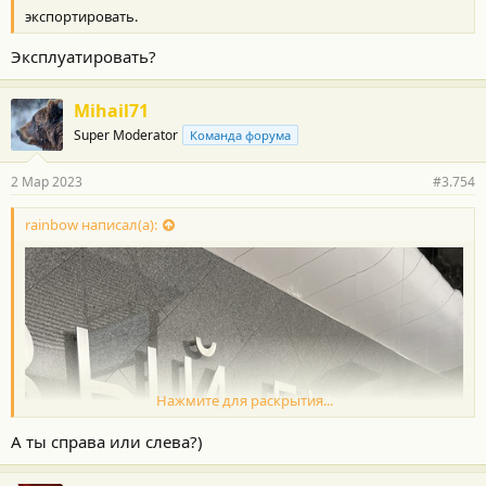
т
экспортировать.
и
:
Эксплуатировать?
Mihail71
Super Moderator
Команда форума
2 Мар 2023
#3.754
rainbow написал(а):
Нажмите для раскрытия...
А ты справа или слева?)