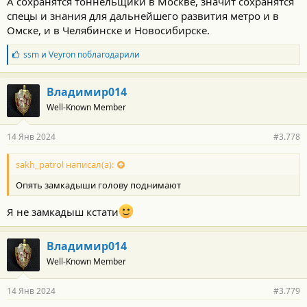
А сохранятся тоннельщики в Москве, значит сохранятся
спецы и знания для дальнейшего развития метро и в
Омске, и в Челябинске и Новосибирске.
Б
ssm
и
Veyron
поблагодарили
л
а
г
Владимир014
о
Well-Known Member
д
а
р
14 Янв 2024
#3.778
н
о
с
sakh_patrol написал(а):
т
Опять замкадыши голову поднимают
и
:
Я не замкадыш кстати
Владимир014
Well-Known Member
14 Янв 2024
#3.779