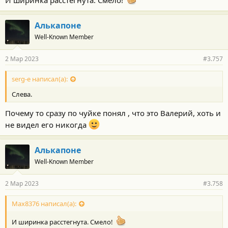
Алькапоне
Well-Known Member
2 Мар 2023
#3.757
serg-e написал(а):
Слева.
Почему то сразу по чуйке понял , что это Валерий, хоть и
не видел его никогда
Алькапоне
Well-Known Member
2 Мар 2023
#3.758
Max8376 написал(а):
И ширинка расстегнута. Смело!