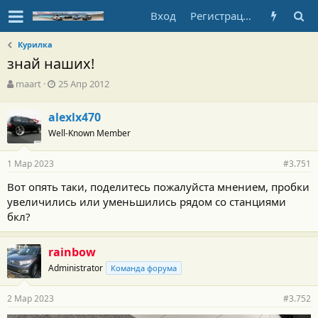
Вход
Регистрация
Курилка
знай наших!
А
Д
maart
25 Апр 2012
в
а
т
т
alexlx470
о
а
Well-Known Member
р
н
т
а
е
ч
1 Мар 2023
#3.751
м
а
ы
л
Вот опять таки, поделитесь пожалуйста мнением, пробки
а
увеличились или уменьшились рядом со станциями
бкл?
rainbow
Administrator
Команда форума
2 Мар 2023
#3.752