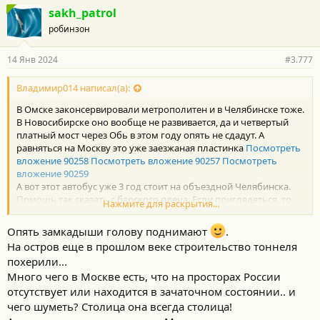
sakh_patrol
робинзон
14 Янв 2024
#3.777
Владимир014 написал(а):
В Омске законсервировали метрополитен и в Челябинске тоже.
В Новосибирске оно вообще не развивается, да и четвертый
платный мост через Обь в этом году опять не сдадут. А
равняться на Москву это уже заезжаная пластинка
Посмотреть
вложение 90258
Посмотреть вложение 90257
Посмотреть
вложение 90259
А вот этот автобус уже 3 год стоит на объездной Челябинска.
Помощь так сказать с барского плеча. Если приглядеться, то
Нажмите для раскрытия...
можно увидеть в кабине водителя табличку с номером
маршрута.
Опять замкадыши голову поднимают
.
Все гавно сливают в регионы под видом помощи.
На остров еще в прошлом веке строительство тоннеля
похерили...
Много чего в Москве есть, что на просторах России
отсутствует или находится в зачаточном состоянии.. и
чего шуметь? Столица она всегда столица!