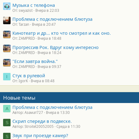
Музыка с телефона
От: swyazist
Вчера в 22:03
Проблема с подключением блютуза
От: Tarzan
Вчера в 20:47
Кинотеатр и др... кто что смотрел и как оно.
От: ZAMPRED
Вчера в 18:48
Прогрессив Рок. Вдруг кому интересно
От: ZAMPRED
Вчера в 18:24
"Если завтра война."
От: ZAMPRED
Вчера в 09:37
Стук в рулевой
I
От: IgorK
Вчера в 08:48
Новые темы
Проблема с подключением блютуза
А
Автор: Азамат727
Вчера в 13:30
Скрип спереди в подвеске.
S
Автор: Stroitel20052005
Среда в 11:30
Звук при проезде камер?
S