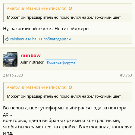
Анатолий Иванович написал(а):
Может он предварительно помочился на желто-синий цвет.
Ну, заканчивайте уже . Не тинэйджеры.
Б
rainbow
и
Mihail71
поблагодарили
л
а
г
rainbow
о
Administrator
Команда форума
д
а
р
2 Мар 2023
#3.763
н
о
с
Анатолий Иванович написал(а):
т
Может он предварительно помочился на желто-синий цвет.
и
:
Во-первых, цвет униформы выбирался года за полтора
до…
во-вторых, цвета выбраны яркими и контрастными,
чтобы было заметнее на стройке. В котлованах, тоннелях
и тд.