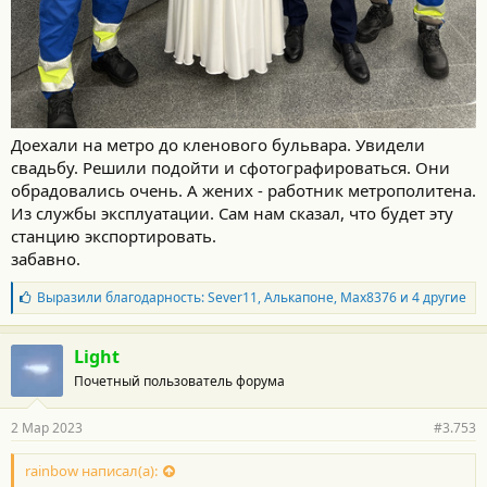
Доехали на метро до кленового бульвара. Увидели
свадьбу. Решили подойти и сфотографироваться. Они
обрадовались очень. А жених - работник метрополитена.
Из службы эксплуатации. Сам нам сказал, что будет эту
станцию экспортировать.
забавно.
Б
Выразили благодарность:
Sever11
,
Алькапоне
,
Max8376
и 4 другие
л
а
г
Light
о
Почетный пользователь форума
д
а
р
2 Мар 2023
#3.753
н
о
с
rainbow написал(а):