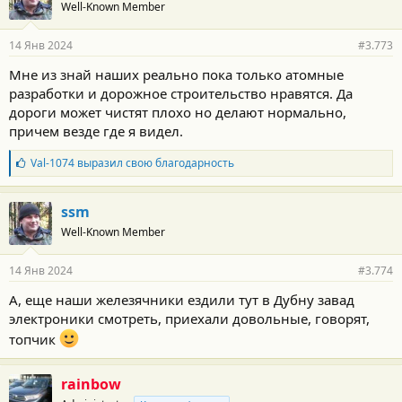
Well-Known Member
14 Янв 2024
#3.773
Мне из знай наших реально пока только атомные
разработки и дорожное строительство нравятся. Да
дороги может чистят плохо но делают нормально,
причем везде где я видел.
Б
Val-1074
выразил свою благодарность
л
а
г
ssm
о
Well-Known Member
д
а
р
14 Янв 2024
#3.774
н
о
А, еще наши железячники ездили тут в Дубну завад
с
электроники смотреть, приехали довольные, говорят,
т
и
топчик
:
rainbow