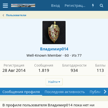
Вход
Регистрация
Пользователи
Владимир014
Well-Known Member
·
60
·
Из
77
Регистрация
Сообщения
Благодарности
Баллы
28 Авг 2014
1.819
934
113
Найти
Сообщения профиля
Последняя активность
Публикац
В профиле пользователя Владимир014 пока нет ни