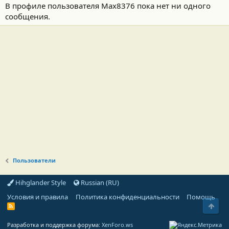
В профиле пользователя Max8376 пока нет ни одного
сообщения.
Пользователи
Hihglander Style
Russian (RU)
Условия и правила
Политика конфиденциальности
Помощь
Свер
R
S
S
Разработка и поддержка форума:
XenForo.ws