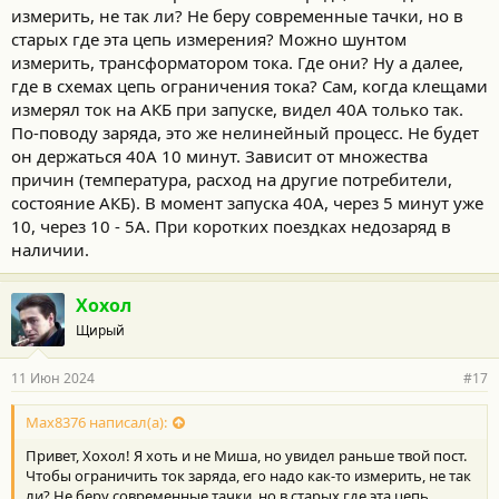
подключаем и по 5-12 часов заряжаем, нафига время тратим?
измерить, не так ли? Не беру современные тачки, но в
старых где эта цепь измерения? Можно шунтом
измерить, трансформатором тока. Где они? Ну а далее,
где в схемах цепь ограничения тока? Сам, когда клещами
измерял ток на АКБ при запуске, видел 40А только так.
По-поводу заряда, это же нелинейный процесс. Не будет
он держаться 40А 10 минут. Зависит от множества
причин (температура, расход на другие потребители,
состояние АКБ). В момент запуска 40А, через 5 минут уже
10, через 10 - 5А. При коротких поездках недозаряд в
наличии.
Хохол
Щирый
11 Июн 2024
#17
Max8376 написал(а):
Привет, Хохол! Я хоть и не Миша, но увидел раньше твой пост.
Чтобы ограничить ток заряда, его надо как-то измерить, не так
ли? Не беру современные тачки, но в старых где эта цепь