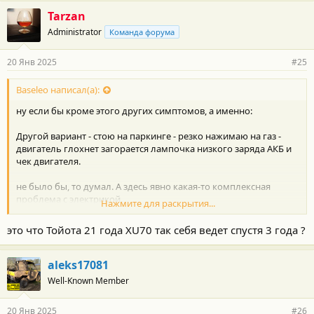
Tarzan
Administrator
Команда форума
20 Янв 2025
#25
Baseleo написал(а):
ну если бы кроме этого других симптомов, а именно:
Другой вариант - стою на паркинге - резко нажимаю на газ -
двигатель глохнет загорается лампочка низкого заряда АКБ и
чек двигателя.
не было бы, то думал. А здесь явно какая-то комплексная
проблема с электрикой.
Нажмите для раскрытия...
Сброс клеммы АКБ "лечит" мозги электронике на этих
это что Тойота 21 года XU70 так себя ведет спустя 3 года ?
машинах? Или только в сервис на эвакуаторе?
aleks17081
Well-Known Member
20 Янв 2025
#26