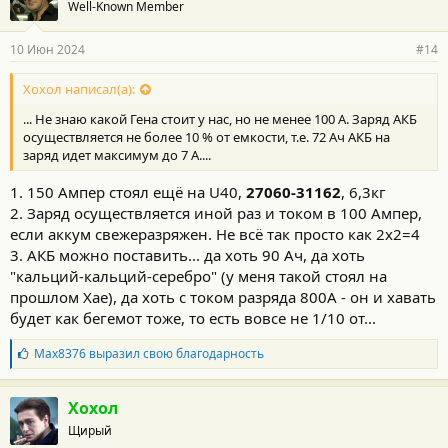
Well-Known Member
10 Июн 2024
#14
Хохол написал(а):
... Не знаю какой Гена стоит у нас, но не менее 100 А. Заряд АКБ
осуществляется не более 10 % от емкости, т.е. 72 Ач АКБ на
заряд идет максимум до 7 А....
1. 150 Ампер стоял ещё на U40,
27060-31162
, 6,3кг
2. Заряд осуществляется иной раз и током в 100 Ампер,
если аккум свежеразряжен. Не всё так просто как 2х2=4
3. АКБ можно поставить... да хоть 90 Ач, да хоть
"кальций-кальций-серебро" (у меня такой стоял на
прошлом Хае), да хоть с током разряда 800А - он и хавать
будет как бегемот тоже, то есть вовсе не 1/10 от...
Б
Max8376
выразил свою благодарность
л
а
г
Хохол
о
Щирый
д