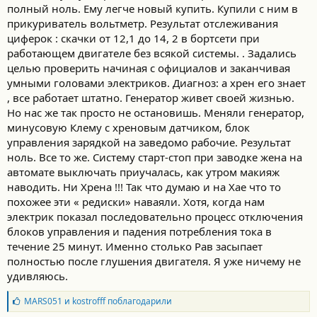
полный ноль. Ему легче новый купить. Купили с ним в
прикуриватель вольтметр. Результат отслеживания
циферок : скачки от 12,1 до 14, 2 в бортсети при
работающем двигателе без всякой системы. . Задались
целью проверить начиная с официалов и заканчивая
умными головами электриков. Диагноз: а хрен его знает
, все работает штатно. Генератор живет своей жизнью.
Но нас же так просто не остановишь. Меняли генератор,
минусовую Клему с хреновым датчиком, блок
управления зарядкой на заведомо рабочие. Результат
ноль. Все то же. Систему старт-стоп при заводке жена на
автомате выключать приучалась, как утром макияж
наводить. Ни Хрена !!! Так что думаю и на Хае что то
похожее эти « редиски» наваяли. Хотя, когда нам
электрик показал последовательно процесс отключения
блоков управления и падения потребления тока в
течение 25 минут. Именно столько Рав засыпает
полностью после глушения двигателя. Я уже ничему не
удивляюсь.
Б
MARS051
и
kostrofff
поблагодарили
л