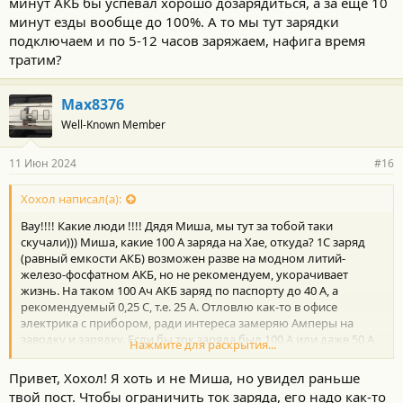
минут АКБ бы успевал хорошо дозарядиться, а за еще 10
минут езды вообще до 100%. А то мы тут зарядки
подключаем и по 5-12 часов заряжаем, нафига время
тратим?
Max8376
Well-Known Member
11 Июн 2024
#16
Хохол написал(а):
Вау!!!! Какие люди !!!! Дядя Миша, мы тут за тобой таки
скучали))) Миша, какие 100 А заряда на Хае, откуда? 1С заряд
(равный емкости АКБ) возможен разве на модном литий-
железо-фосфатном АКБ, но не рекомендуем, укорачивает
жизнь. На таком 100 Ач АКБ заряд по паспорту до 40 А, а
рекомендуемый 0,25 С, т.е. 25 А. Отловлю как-то в офисе
электрика с прибором, ради интереса замеряю Амперы на
заводку и зарядку. Если бы ток заряда был 100 А или даже 50 А,
Нажмите для раскрытия...
а АКБ мог его безболезненно принимать, то за прогрев
машины в 10 минут АКБ бы успевал хорошо дозарядиться, а за
Привет, Хохол! Я хоть и не Миша, но увидел раньше
еще 10 минут езды вообще до 100%. А то мы тут зарядки
твой пост. Чтобы ограничить ток заряда, его надо как-то