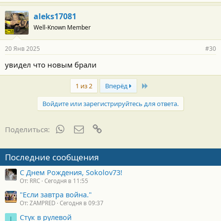
aleks17081
Well-Known Member
20 Янв 2025
#30
увидел что новым брали
Last
1 из 2
Вперёд
Войдите или зарегистрируйтесь для ответа.
WhatsApp
Электронная почта
Ссылка
Поделиться:
Последние сообщения
С Днем Рождения, Sokolov73!
От: RRC
Сегодня в 11:55
"Если завтра война."
От: ZAMPRED
Сегодня в 09:37
Стук в рулевой
I