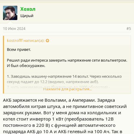
Хохол
Щирый
10 Июн 2024
#5
kostrofff написал(а):
Всем привет.
Решил ради интереса замерить напряжение сети вольтметром.
И был обескуражен.
1. Заводишь машину-напряжение 14 вольт. Через несколько
секунд падает до 12.2 (видимо, напряжение акб).
2. чуть нажимаешь газ (буквально до 1000 оборотов) -
Нажмите для раскрытия...
поднимается до 14 вольт и держится пока держишь ногу на
педали. Отпускаешь педаль- напряжение падает до 12.2.
АКБ заряжается не Вольтами, а Амперами. Зарядка
3. В движении какая то своя жизнь у генератора. То покажет
автомобиля хитрая штука, а не примитивное советский
13.7-14, то упадет до 12.2. Но когда идешь по трассе (обороты
зарядник руками. Вот у меня дома на холодильник и
1500), то 12.2.
котел стоит инвертор 1 кВт (преобразователь 12В
Как то так. Печально.
постоянного в 220 В) с функцией автоматического
подзаряда АКБ до 10 А и АКБ гелевый на 100 Ач. Так в