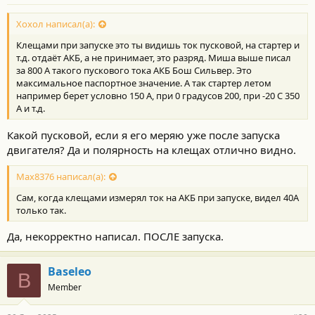
Хохол написал(а):
Клещами при запуске это ты видишь ток пусковой, на стартер и
т.д. отдаёт АКБ, а не принимает, это разряд. Миша выше писал
за 800 А такого пускового тока АКБ Бош Сильвер. Это
максимальное паспортное значение. А так стартер летом
например берет условно 150 А, при 0 градусов 200, при -20 С 350
А и т.д.
Какой пусковой, если я его меряю уже после запуска
двигателя? Да и полярность на клещах отлично видно.
Max8376 написал(а):
Сам, когда клещами измерял ток на АКБ при запуске, видел 40А
только так.
Да, некорректно написал. ПОСЛЕ запуска.
Baseleo
B
Member