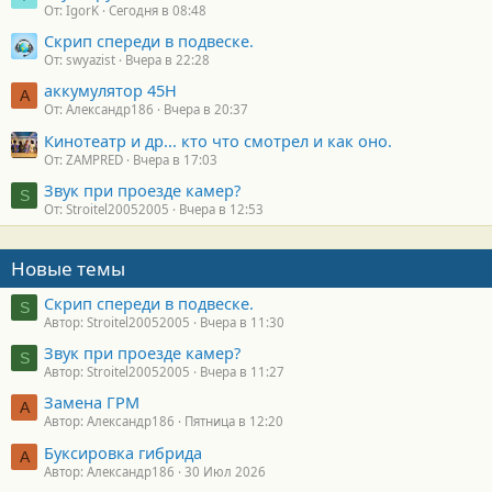
От: IgorK
Сегодня в 08:48
Скрип спереди в подвеске.
От: swyazist
Вчера в 22:28
аккумулятор 45H
А
От: Александр186
Вчера в 20:37
Кинотеатр и др... кто что смотрел и как оно.
От: ZAMPRED
Вчера в 17:03
Звук при проезде камер?
S
От: Stroitel20052005
Вчера в 12:53
Новые темы
Скрип спереди в подвеске.
S
Автор: Stroitel20052005
Вчера в 11:30
Звук при проезде камер?
S
Автор: Stroitel20052005
Вчера в 11:27
Замена ГРМ
А
Автор: Александр186
Пятница в 12:20
Буксировка гибрида
А
Автор: Александр186
30 Июл 2026