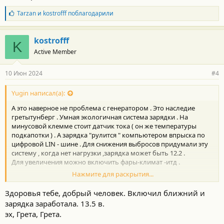
Б
Tarzan
и
kostrofff
поблагодарили
л
а
г
kostrofff
K
о
Active Member
д
а
р
10 Июн 2024
#4
н
о
с
Yugin написал(а):
т
А это наверное не проблема с генератором . Это наследие
и
:
гретытунберг . Умная экологичная система зарядки . На
минусовой клемме стоит датчик тока ( он же температуры
подкапотки ) . А зарядка "рулится " компьютером впрыска по
цифровой LIN - шине . Для снижения выбросов придумали эту
систему , когда нет нагрузки ,зарядка может быть 12.2 .
Для увеличения можно включить фары-климат -итд .
Нажмите для раскрытия...
П.С. Наблюдаю за RAV 4 XA 50 , цифры зарядки - 12.6 -14.1 . Итог -
если владелец не заряжает аккум стационарным устройством ,
Здоровья тебе, добрый человек. Включил ближний и
например раз в 3-4-6 мес , аккум часто через 3 года -труп (
зарядка заработала. 13.5 в.
канеш , регулярный недозаряд )
эх, Грета, Грета.