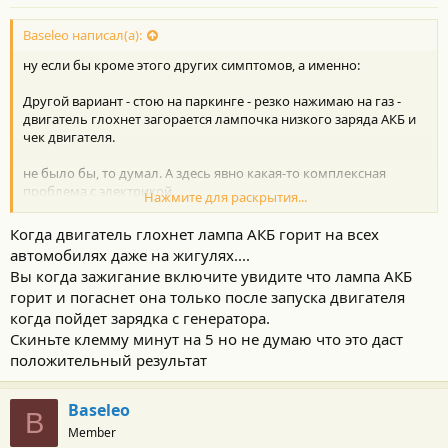
Baseleo написал(а):
ну если бы кроме этого других симптомов, а именно:
Другой вариант - стою на паркинге - резко нажимаю на газ -
двигатель глохнет загорается лампочка низкого заряда АКБ и
чек двигателя.
не было бы, то думал. А здесь явно какая-то комплексная
проблема с электрикой.
Нажмите для раскрытия...
Сброс клеммы АКБ "лечит" мозги электронике на этих
Когда двигатель глохнет лампа АКБ горит на всех
машинах? Или только в сервис на эвакуаторе?
автомобилях даже на жигулях....
Вы когда зажигание включите увидите что лампа АКБ
горит и погаснет она только после запуска двигателя
когда пойдет зарядка с генератора.
Скиньте клемму минут на 5 но не думаю что это даст
положительный результат
Baseleo
B
Member