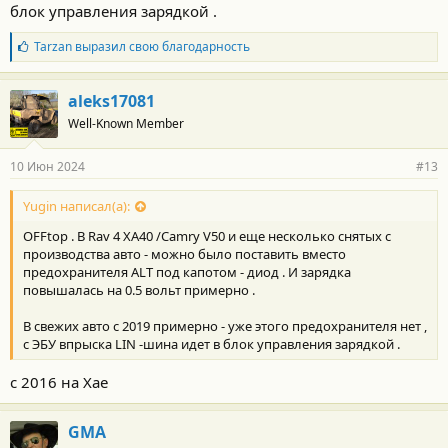
блок управления зарядкой .
Б
Tarzan
выразил свою благодарность
л
а
г
aleks17081
о
Well-Known Member
д
а
р
10 Июн 2024
#13
н
о
с
Yugin написал(а):
т
OFFtop . В Rav 4 XA40 /Camry V50 и еще несколько снятых с
и
:
производства авто - можно было поставить вместо
предохранителя ALT под капотом - диод . И зарядка
повышалась на 0.5 вольт примерно .
В свежих авто с 2019 примерно - уже этого предохранителя нет ,
с ЭБУ впрыска LIN -шина идет в блок управления зарядкой .
с 2016 на Хае
GMA