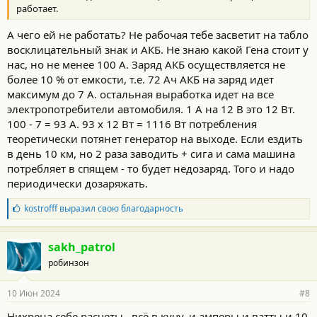
работает.
А чего ей не работать? Не рабочая тебе засветит на табло
восклицательный знак и АКБ. Не знаю какой Гена стоит у
нас, но не менее 100 А. Заряд АКБ осуществляется не
более 10 % от емкости, т.е. 72 Ач АКБ на заряд идет
максимум до 7 А. остальная выработка идет на все
электропотребители автомобиля. 1 А на 12 В это 12 Вт.
100 - 7 = 93 А. 93 х 12 Вт = 1116 Вт потребления
теоретически потянет генератор на выходе. Если ездить
в день 10 км, но 2 раза заводить + сига и сама машина
потребляет в спящем - то будет недозаряд. Того и надо
периодически дозаряжать.
Б
kostrofff
выразил свою благодарность
л
а
г
sakh_patrol
о
робинзон
д
а
р
10 Июн 2024
#8
н
о
Нихрена себе расчеты.. всё в кучу, и амперы и ватты и 10