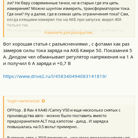
ли? Не беру современные тачки, но в старых где эта цепь
измерения? Можно шунтом измерить, трансформатором тока.
Где они? Ну а далее, где в схемах цепь ограничения тока? Сам,
когда клещами измерял ток на АКБ при запуске, видел 40А
только так.
По-поводу заряда, это же нелинейный процесс. Не будет он
Нажмите для раскрытия...
держаться 40А 10 минут. Зависит от множества причин
(температура, расход на другие потребители, состояние АКБ). В
Вот хорошая статья с разъяснениями , с фотами как раз
момент запуска 40А, через 5 минут уже 10, через 10 - 5А. При
замеров силы тока заряда на АКБ Камри 50. Показания 5
коротких поездках недозаряд в наличии.
А. Диодом чел обманывает регулятор напряжения на 1 А
и получил 6 А заряда и +0,7 В
https://www.drive2.ru/l/458340494083141819/
Yugin написал(а):
OFFtop . В Rav 4 XA40 /Camry V50 и еще несколько снятых с
производства авто - можно было поставить вместо
предохранителя ALT под капотом - диод . И зарядка
повышалась на 0.5 вольт примерно .
В свежих авто с 2019 примерно - уже этого предохранителя нет ,