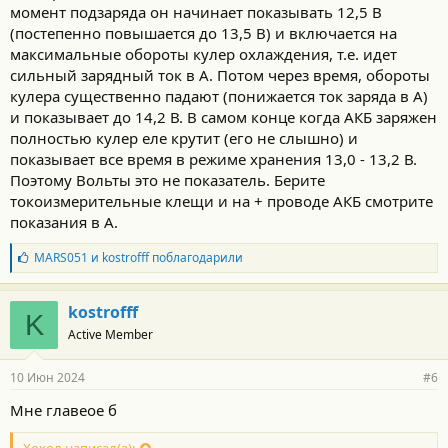
момент подзаряда он начинает показывать 12,5 В
(постепенно повышается до 13,5 В) и включается на
максимальные обороты кулер охлаждения, т.е. идет
сильный зарядный ток в А. Потом через время, обороты
кулера существенно падают (понижается ток заряда в А)
и показывает до 14,2 В. В самом конце когда АКБ заряжен
полностью кулер еле крутит (его не слышно) и
показывает все время в режиме хранения 13,0 - 13,2 В.
Поэтому Вольты это не показатель. Берите
токоизмерительные клещи и на + проводе АКБ смотрите
показания в А.
Б
MARS051
и
kostrofff
поблагодарили
л
а
г
kostrofff
K
о
Active Member
д
а
р
10 Июн 2024
#6
н
о
Мне главеое б
с
т