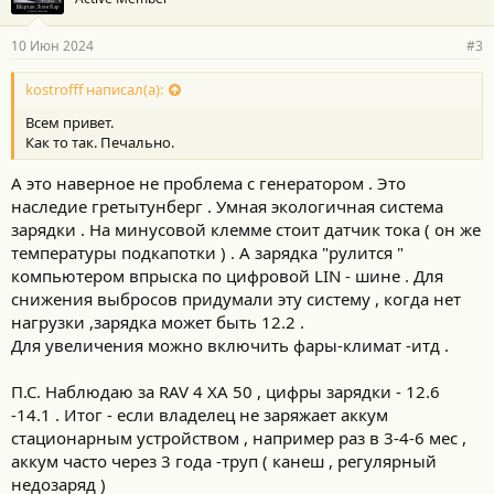
10 Июн 2024
#3
kostrofff написал(а):
Всем привет.
Как то так. Печально.
А это наверное не проблема с генератором . Это
наследие гретытунберг . Умная экологичная система
зарядки . На минусовой клемме стоит датчик тока ( он же
температуры подкапотки ) . А зарядка "рулится "
компьютером впрыска по цифровой LIN - шине . Для
снижения выбросов придумали эту систему , когда нет
нагрузки ,зарядка может быть 12.2 .
Для увеличения можно включить фары-климат -итд .
П.С. Наблюдаю за RAV 4 XA 50 , цифры зарядки - 12.6
-14.1 . Итог - если владелец не заряжает аккум
стационарным устройством , например раз в 3-4-6 мес ,
аккум часто через 3 года -труп ( канеш , регулярный
недозаряд )