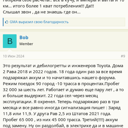
с
км... итого более 1 кват потребления!!! Да!!!
т
и
Слышал звон , да не знаешь где он...
:
Б
GMA
выразил свою благодарность
л
а
г
Bob
B
о
Member
д
а
р
10 Июн 2024
#9
н
о
Это результат и дебилогретты и инженеров Toyota. Дома
с
2 Рава 2018 и 2022 годов. 18 года один раз за все время
т
и
подзаряжал аккум и то начитавшись нашего форума.
:
Режим поездок 90 город -10 трасса в процентах.Пробег
32 000 за шесть лет. Работает и думаю еще пару лет , а то
и больше выдержит. 22 года сел через месяц
эксплуатации. Я охренел. Теперь подзаряжаю раз в три
месяца и все равно иногда сигнализация пишет : Заряд
11,8 или 11,9. У друга Рав 2,5 из Штатов 2021 года.
Пробег 65 000 , из них 45 000 трасса. Третий(!!!!) аккум
под замену. Ну он раздолбай, в электрике да и в машине