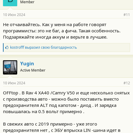
Member
10 Июн 2024
#11
Не отчаивайтесь. Как у меня на работе говорят
программисты: это не баг, а фича. Такая особенность.
Подзаряжайте иногда аккум и верьте в лучшее.
Б
kostrofff
выразил свою благодарность
л
а
г
Yugin
о
Active Member
д
а
р
10 Июн 2024
#12
н
о
OFFtop . В Rav 4 XA40 /Camry V50 и еще несколько снятых
с
с производства авто - можно было поставить вместо
т
и
предохранителя ALT под капотом - диод . И зарядка
:
повышалась на 0.5 вольт примерно .
В свежих авто с 2019 примерно - уже этого
предохранителя нет , с ЭБУ впрыска LIN -шина идет в