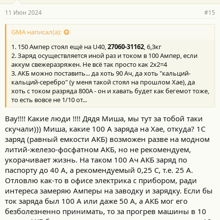
а
р
11 Июн 2024
#15
н
о
с
GMA написал(а):
т
1. 150 Ампер стоял ещё на U40,
27060-31162
, 6,3кг
и
:
2. Заряд осуществляется иной раз и током в 100 Ампер, если
аккум свежеразряжен. Не всё так просто как 2х2=4
3. АКБ можно поставить... да хоть 90 Ач, да хоть "кальций-
кальций-серебро" (у меня такой стоял на прошлом Хае), да
хоть с током разряда 800А - он и хавать будет как бегемот тоже,
то есть вовсе не 1/10 от...
Вау!!!! Какие люди !!!! Дядя Миша, мы тут за тобой таки
скучали))) Миша, какие 100 А заряда на Хае, откуда? 1С
заряд (равный емкости АКБ) возможен разве на модном
литий-железо-фосфатном АКБ, но не рекомендуем,
укорачивает жизнь. На таком 100 Ач АКБ заряд по
паспорту до 40 А, а рекомендуемый 0,25 С, т.е. 25 А.
Отловлю как-то в офисе электрика с прибором, ради
интереса замеряю Амперы на заводку и зарядку. Если бы
ток заряда был 100 А или даже 50 А, а АКБ мог его
безболезненно принимать, то за прогрев машины в 10