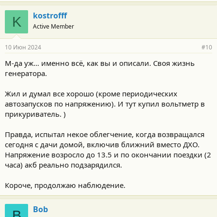
а
г
kostrofff
K
о
Active Member
д
а
р
10 Июн 2024
#10
н
о
М-да уж… именно всё, как вы и описали. Своя жизнь
с
генератора.
т
и
:
Жил и думал все хорошо (кроме периодических
автозапусков по напряжению). И тут купил вольтметр в
прикуриватель. )
Правда, испытал некое облегчение, когда возвращался
сегодня с дачи домой, включив ближний вместо ДХО.
Напряжение возросло до 13.5 и по окончании поездки (2
часа) акб реально подзарядился.
Короче, продолжаю наблюдение.
Bob
B