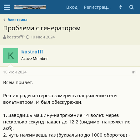
Вход
Регистрация
Электрика
Проблема с генератором
А
Д
kostrofff
10 Июн 2024
в
а
т
т
kostrofff
о
K
а
Active Member
р
н
т
а
е
ч
10 Июн 2024
#1
м
а
ы
л
Всем привет.
а
Решил ради интереса замерить напряжение сети
вольтметром. И был обескуражен.
1. Заводишь машину-напряжение 14 вольт. Через
несколько секунд падает до 12.2 (видимо, напряжение
акб).
2. чуть нажимаешь газ (буквально до 1000 оборотов) -