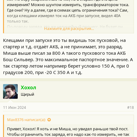
измерения? Можно шунтом измерить, трансформатором тока.
Где они? Ну а далее, где в схемах цепь ограничения тока? Сам,
когда клещами измерял ток на АКБ при запуске, видел 40А
только так.
По-поводу заряда, это же нелинейный процесс. Не будет он
Нажмите для раскрытия...
держаться 40А 10 минут. Зависит от множества причин
(температура, расход на другие потребители, состояние АКБ). В
Клещами при запуске это ты видишь ток пусковой, на
момент запуска 40А, через 5 минут уже 10, через 10 - 5А. При
стартер и т.д. отдаёт АКБ, а не принимает, это разряд.
коротких поездках недозаряд в наличии.
Миша выше писал за 800 А такого пускового тока АКБ
Бош Сильвер. Это максимальное паспортное значение. А
так стартер летом например берет условно 150 А, при 0
градусов 200, при -20 С 350 А и т.д.
Хохол
Щирый
11 Июн 2024
#18
Max8376 написал(а):
Привет, Хохол! Я хоть и не Миша, но увидел раньше твой пост.
Чтобы ограничить ток заряда, его надо как-то измерить, не так