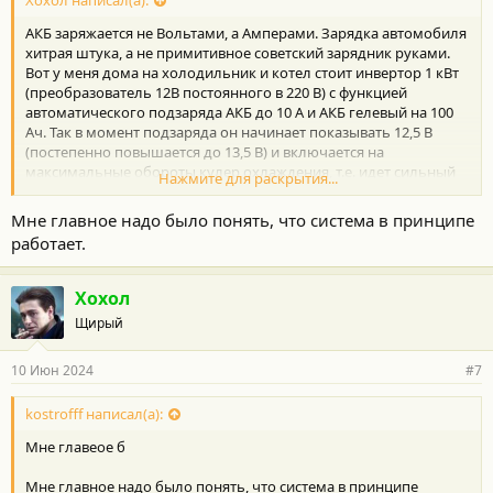
Хохол написал(а):
и
:
АКБ заряжается не Вольтами, а Амперами. Зарядка автомобиля
хитрая штука, а не примитивное советский зарядник руками.
Вот у меня дома на холодильник и котел стоит инвертор 1 кВт
(преобразователь 12В постоянного в 220 В) с функцией
автоматического подзаряда АКБ до 10 А и АКБ гелевый на 100
Ач. Так в момент подзаряда он начинает показывать 12,5 В
(постепенно повышается до 13,5 В) и включается на
максимальные обороты кулер охлаждения, т.е. идет сильный
Нажмите для раскрытия...
зарядный ток в А. Потом через время, обороты кулера
существенно падают (понижается ток заряда в А) и показывает
Мне главное надо было понять, что система в принципе
до 14,2 В. В самом конце когда АКБ заряжен полностью кулер
работает.
еле крутит (его не слышно) и показывает все время в режиме
хранения 13,0 - 13,2 В. Поэтому Вольты это не показатель.
Берите токоизмерительные клещи и на + проводе АКБ
Хохол
смотрите показания в А.
Щирый
10 Июн 2024
#7
kostrofff написал(а):
Мне главеое б
Мне главное надо было понять, что система в принципе