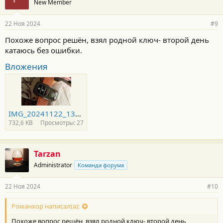
New Member
22 Ноя 2024
#9
Похоже вопрос решён, взял родной ключ- второй день
катаюсь без ошибки.
Вложения
IMG_20241122_133833.jpg
732,6 KB
Просмотры: 27
Tarzan
Administrator
Команда форума
22 Ноя 2024
#10
Романхор написал(а):
Похоже вопрос решён, взял родной ключ- второй день