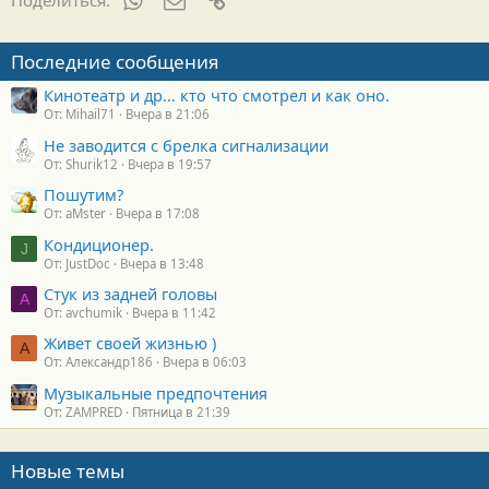
Поделиться:
Последние сообщения
Кинотеатр и др... кто что смотрел и как оно.
От: Mihail71
Вчера в 21:06
Не заводится с брелка сигнализации
От: Shurik12
Вчера в 19:57
Пошутим?
От: aMster
Вчера в 17:08
Кондиционер.
J
От: JustDoc
Вчера в 13:48
Стук из задней головы
A
От: avchumik
Вчера в 11:42
Живет своей жизнью )
А
От: Александр186
Вчера в 06:03
Музыкальные предпочтения
От: ZAMPRED
Пятница в 21:39
Новые темы