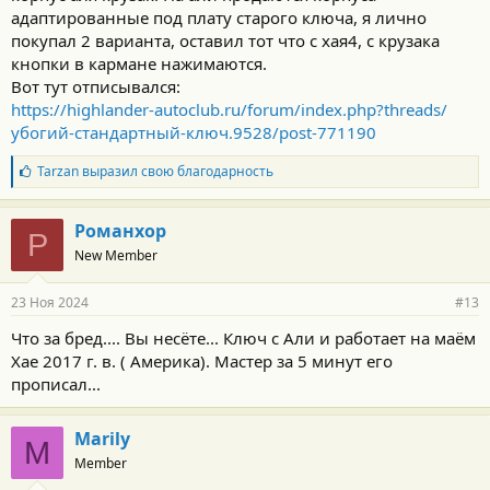
адаптированные под плату старого ключа, я лично
покупал 2 варианта, оставил тот что с хая4, с крузака
кнопки в кармане нажимаются.
Вот тут отписывался:
https://highlander-autoclub.ru/forum/index.php?threads/
убогий-стандартный-ключ.9528/post-771190
Б
Tarzan
выразил свою благодарность
л
а
г
Романхор
Р
о
New Member
д
а
р
23 Ноя 2024
#13
н
о
Что за бред.... Вы несёте... Ключ с Али и работает на маëм
с
Хае 2017 г. в. ( Америка). Мастер за 5 минут его
т
и
прописал...
:
Marily
M
Member