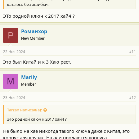
катаюсь без ошибки.
ЭТо родной ключ к 2017 хай4 ?
Романхор
Р
New Member
22 Ноя 2024
#11
Это был Китай и к 3 Хаю рест.
Marily
M
Member
23 Ноя 2024
#12
Tarzan написал(а):
ЭТо родной ключ к 2017 хай4 ?
Не было на хае никогда такого ключа даже с Китая, это
корпус аля крузак. На али продаются корпуса