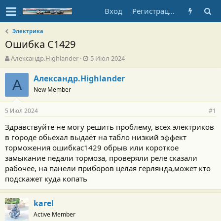
Вход
Регистрация
Электрика
Ошибка C1429
А
Д
Александр.Highlander
5 Июл 2024
в
а
т
т
Александр.Highlander
А
о
а
New Member
р
н
т
а
5 Июл 2024
е
ч
#1
м
а
Здравствуйте не могу решить проблему, всех электриков
ы
л
в городе обьехал выдаёт на табло низкий эффект
а
торможения ошибкаc1429 обрыв или короткое
замыкание педали тормоза, проверяли реле сказали
рабочее, на панели приборов целая герлянда,может кто
подскажет куда копать
karel
Active Member