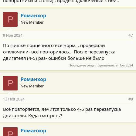
поворотники и стопы) , вроде подключëные к ней..
Романхор
Р
New Member
9 Ноя 2024
#7
По фишке прицепного всё норм. , проверили
отключили- всё повторилось... После перезапуска
двигателя (4-5) раз- ошибки больше не было.
Последнее редактирование:
9 Ноя 2024
Романхор
Р
New Member
13 Ноя 2024
#8
Всё повторяется, лечится только 4-6 раз перезапуска
двигателя. Куда смотреть?
Романхор
Р