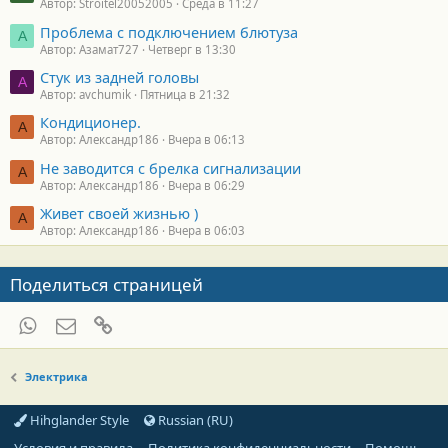
Автор: Stroitel20052005
Среда в 11:27
Проблема с подключением блютуза
А
Автор: Азамат727
Четверг в 13:30
Стук из задней головы
A
Автор: avchumik
Пятница в 21:32
Кондиционер.
А
Автор: Александр186
Вчера в 06:13
Не заводится с брелка сигнализации
А
Автор: Александр186
Вчера в 06:29
Живет своей жизнью )
А
Автор: Александр186
Вчера в 06:03
Поделиться страницей
WhatsApp
Электронная почта
Ссылка
Электрика
Hihglander Style
Russian (RU)