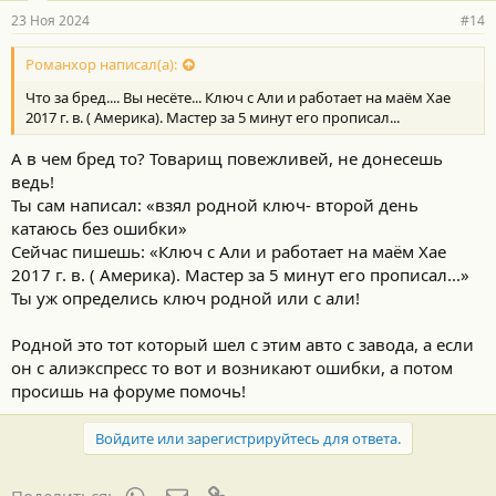
23 Ноя 2024
#14
Романхор написал(а):
Что за бред.... Вы несёте... Ключ с Али и работает на маëм Хае
2017 г. в. ( Америка). Мастер за 5 минут его прописал...
А в чем бред то? Товарищ повежливей, не донесешь
ведь!
Ты сам написал: «взял родной ключ- второй день
катаюсь без ошибки»
Сейчас пишешь: «Ключ с Али и работает на маëм Хае
2017 г. в. ( Америка). Мастер за 5 минут его прописал...»
Ты уж определись ключ родной или с али!
Родной это тот который шел с этим авто с завода, а если
он с алиэкспресс то вот и возникают ошибки, а потом
просишь на форуме помочь!
Войдите или зарегистрируйтесь для ответа.
WhatsApp
Электронная почта
Ссылка