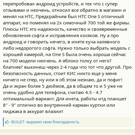
перепробовал андроид устройств, и тех что с супер
отзывами и неочень, относил все обратно в магазин и
менял на HTC, Предкрайним был HTC One S отличный
аппарат, но поменял на 2х симочный 700 той же фирмы.
Плюсы НТС это надежность, качество и своевременные
обновления софта и исправления косяков. Ну а про
андроид и говорить нечего, в инете куча халявного
либо недорогого софта. Нужно только выбрать модель с
хорошей камерой, на One S была очень хороша сейчас
на 700 модели неочень. А яблоко толку от него?
блатнее? выкинеш через 2-4 года что тот что другой. Про
безопасность данных, стоит КИС никто еще у меня
ничего не спер, ну или я об этом незнаю, да и пофиг!
Да и экран более 5 дюймов, да в общем то и 5 уже не
очень удобно для телефона, считаю 4.5 - 4.7
оптимальный вариант. Для инета, работы итд планшет
8" - 9" отлично во внутренний карман куртки или
пиджака в аккурат влазиит
Б
-BULLET-
выразил свою благодарность
л
а