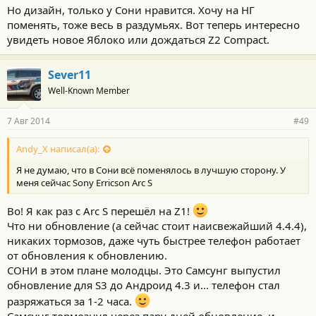
Но дизайн, только у Сони нравится. Хочу на НГ
поменять, тоже весь в раздумьях. Вот теперь интересно
увидеть новое Яблоко или дождаться Z2 Compact.
Sever11
Well-Known Member
7 Авг 2014
#49
Andy_X написал(а):
Я не думаю, что в Сони всё поменялось в лучшую сторону. У
меня сейчас Sony Erricson Arc S
Во! Я как раз с Arc S перешёл на Z1!
Что ни обновление (а сейчас стоит наисвежайший 4.4.4),
никаких тормозов, даже чуть быстрее телефон работает
от обновления к обновлению.
СОНИ в этом плане молодцы. Это Самсунг выпустил
обновление для S3 до Андроид 4.3 и... телефон стал
разряжаться за 1-2 часа.
Самсунг тормознул через пару дней обновление, и