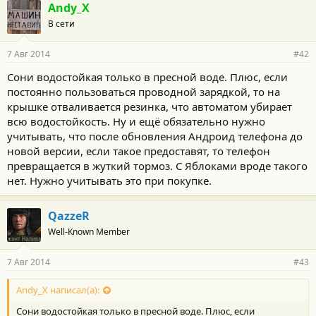
г
Andy_X
о
В сети
д
а
р
7 Авг 2014
#42
н
о
Сони водостойкая только в пресной воде. Плюс, если
с
постоянно пользоваться проводной зарядкой, то на
т
и
крышке отваливается резинка, что автоматом убирает
:
всю водостойкость. Ну и ещё обязательно нужно
учитывать, что после обновления Андроид телефона до
новой версии, если такое предоставят, то телефон
превращается в жуткий тормоз. С Яблоками вроде такого
нет. Нужно учитывать это при покупке.
QazzeR
Well-Known Member
7 Авг 2014
#43
Andy_X написал(а):
Сони водостойкая только в пресной воде. Плюс, если