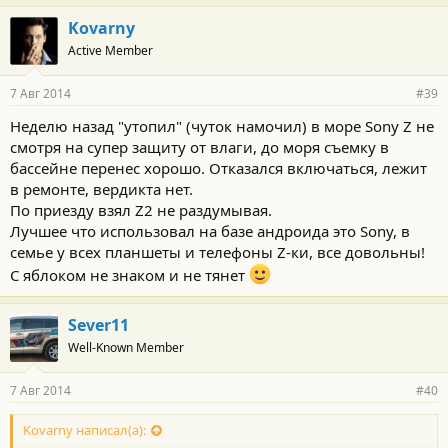
Kovarny
Active Member
7 Авг 2014
#39
Неделю назад "утопил" (чуток намочил) в море Sony Z не
смотря на супер защиту от влаги, до моря съемку в
бассейне перенес хорошо. Отказался включаться, лежит
в ремонте, вердикта нет.
По приезду взял Z2 не раздумывая.
Лучшее что использовал на базе андроида это Sony, в
семье у всех планшеты и телефоны Z-ки, все довольны!
С яблоком не знаком и не тянет
Sever11
Well-Known Member
7 Авг 2014
#40
Kovarny написал(а):