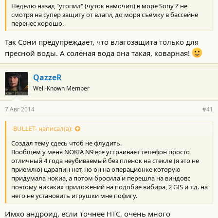
Неделю назад "утопил" (чуток намочил) в море Sony Z не
смотря на супер защиту от влаги, до моря съемку в бассейне
перенес хорошо.
Так Сони предупреждает, что влагозащита только для
пресной воды. А солёная вода она такая, коварная!
QazzeR
Well-Known Member
7 Авг 2014
#41
-BULLET- написал(а):
Создал тему сдесь чтоб не флудить.
Вообщем у меня NOKIA N9 все устраивает телефон просто
отличный 4 года неубиваемый без пленок на стекле (я это не
приемлю) царапин нет, но он на операционке которую
придумала нокиа, а потом бросила и перешла на виндовс
поэтому никаких приложений на подобие вибира, 2 GIS и т.д. на
него не установить игрушки мне пофигу.
Имхо андроид, если точнее HTC, очень много