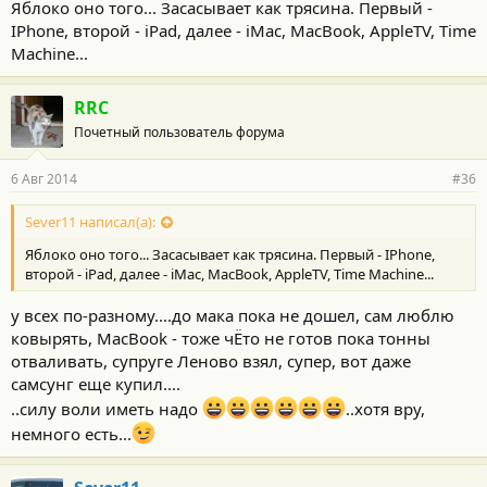
Яблоко оно того... Засасывает как трясина. Первый -
IPhone, второй - iPad, далее - iMac, MacBook, AppleTV, Time
Machine...
RRC
Почетный пользователь форума
6 Авг 2014
#36
Sever11 написал(а):
Яблоко оно того... Засасывает как трясина. Первый - IPhone,
второй - iPad, далее - iMac, MacBook, AppleTV, Time Machine...
у всех по-разному....до мака пока не дошел, сам люблю
ковырять, MacBook - тоже чЁто не готов пока тонны
отваливать, супруге Леново взял, супер, вот даже
самсунг еще купил....
..силу воли иметь надо
..хотя вру,
немного есть...