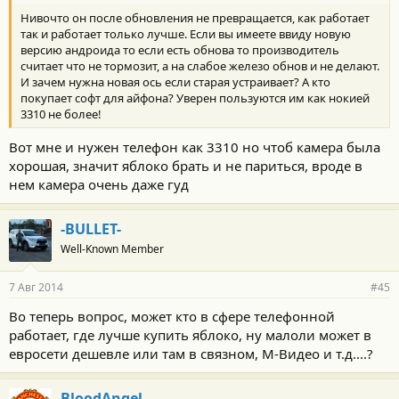
Нивочто он после обновления не превращается, как работает
так и работает только лучше. Если вы имеете ввиду новую
версию андроида то если есть обнова то производитель
считает что не тормозит, а на слабое железо обнов и не делают.
И зачем нужна новая ось если старая устраивает? А кто
покупает софт для айфона? Уверен пользуются им как нокией
3310 не более!
Вот мне и нужен телефон как 3310 но чтоб камера была
хорошая, значит яблоко брать и не париться, вроде в
нем камера очень даже гуд
-BULLET-
Well-Known Member
7 Авг 2014
#45
Во теперь вопрос, может кто в сфере телефонной
работает, где лучше купить яблоко, ну малоли может в
евросети дешевле или там в связном, М-Видео и т.д....?
BloodAngel