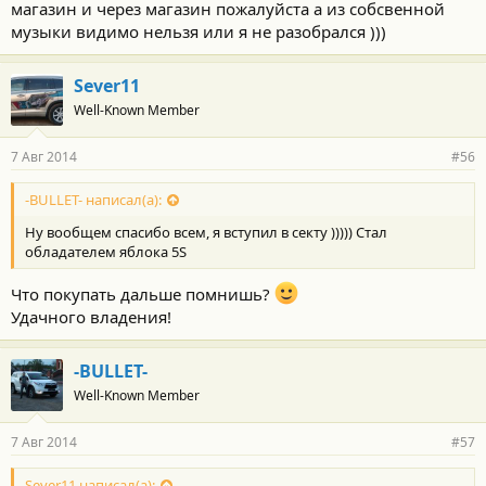
магазин и через магазин пожалуйста а из собсвенной
музыки видимо нельзя или я не разобрался )))
Sever11
Well-Known Member
7 Авг 2014
#56
-BULLET- написал(а):
Ну вообщем спасибо всем, я вступил в секту ))))) Стал
обладателем яблока 5S
Что покупать дальше помнишь?
Удачного владения!
-BULLET-
Well-Known Member
7 Авг 2014
#57
Sever11 написал(а):