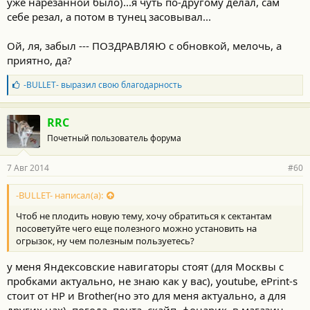
уже нарезанной было)...я чуть по-другому делал, сам
себе резал, а потом в тунец засовывал...
Ой, ля, забыл --- ПОЗДРАВЛЯЮ с обновкой, мелочь, а
приятно, да?
Б
-BULLET-
выразил свою благодарность
л
а
г
RRC
о
Почетный пользователь форума
д
а
р
7 Авг 2014
#60
н
о
с
-BULLET- написал(а):
т
Чтоб не плодить новую тему, хочу обратиться к сектантам
и
:
посоветуйте чего еще полезного можно установить на
огрызок, ну чем полезным пользуетесь?
у меня Яндексовские навигаторы стоят (для Москвы с
пробками актуально, не знаю как у вас), youtube, ePrint-s
стоит от HP и Brother(но это для меня актуально, а для