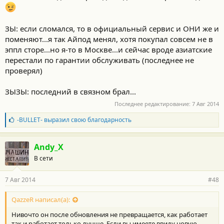
ЗЫ: если сломался, то в официальный сервис и ОНИ же и
поменяют...я так Айпод менял, хотя покупал совсем не в
эппл сторе...но я-то в Москве...и сейчас вроде азиатские
перестали по гарантии обслуживать (последнее не
проверял)
ЗЫЗЫ: последний в связном брал...
Последнее редактирование:
7 Авг 2014
Б
-BULLET-
выразил свою благодарность
л
а
г
Andy_X
о
В сети
д
а
р
7 Авг 2014
#48
н
о
с
QazzeR написал(а):
т
Нивочто он после обновления не превращается, как работает
и
:
так и работает только лучше. Если вы имеете ввиду новую