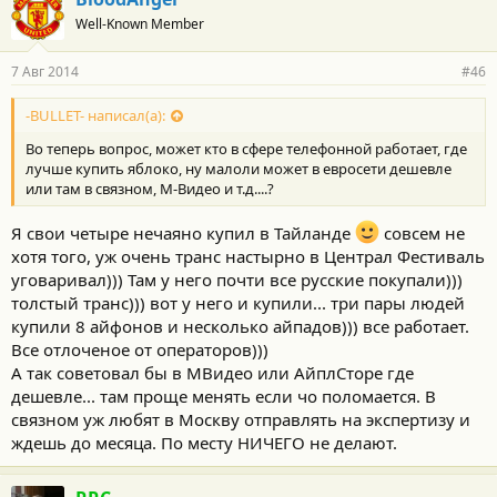
Well-Known Member
7 Авг 2014
#46
-BULLET- написал(а):
Во теперь вопрос, может кто в сфере телефонной работает, где
лучше купить яблоко, ну малоли может в евросети дешевле
или там в связном, М-Видео и т.д....?
Я свои четыре нечаяно купил в Тайланде
совсем не
хотя того, уж очень транс настырно в Централ Фестиваль
уговаривал))) Там у него почти все русские покупали)))
толстый транс))) вот у него и купили... три пары людей
купили 8 айфонов и несколько айпадов))) все работает.
Все отлоченое от операторов)))
А так советовал бы в МВидео или АйплСторе где
дешевле... там проще менять если чо поломается. В
связном уж любят в Москву отправлять на экспертизу и
ждешь до месяца. По месту НИЧЕГО не делают.