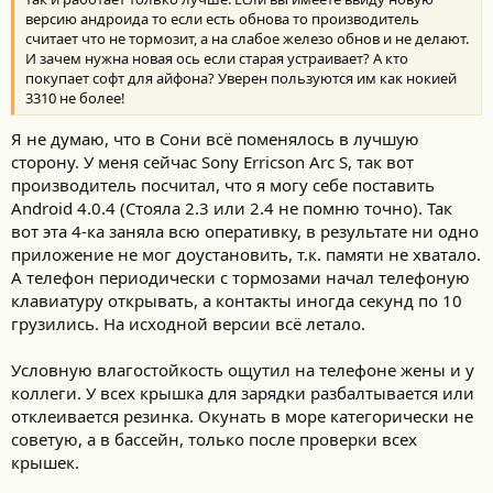
версию андроида то если есть обнова то производитель
считает что не тормозит, а на слабое железо обнов и не делают.
И зачем нужна новая ось если старая устраивает? А кто
покупает софт для айфона? Уверен пользуются им как нокией
3310 не более!
Я не думаю, что в Сони всё поменялось в лучшую
сторону. У меня сейчас Sony Erricson Arc S, так вот
производитель посчитал, что я могу себе поставить
Android 4.0.4 (Стояла 2.3 или 2.4 не помню точно). Так
вот эта 4-ка заняла всю оперативку, в результате ни одно
приложение не мог доустановить, т.к. памяти не хватало.
А телефон периодически с тормозами начал телефоную
клавиатуру открывать, а контакты иногда секунд по 10
грузились. На исходной версии всё летало.
Условную влагостойкость ощутил на телефоне жены и у
коллеги. У всех крышка для зарядки разбалтывается или
отклеивается резинка. Окунать в море категорически не
советую, а в бассейн, только после проверки всех
крышек.