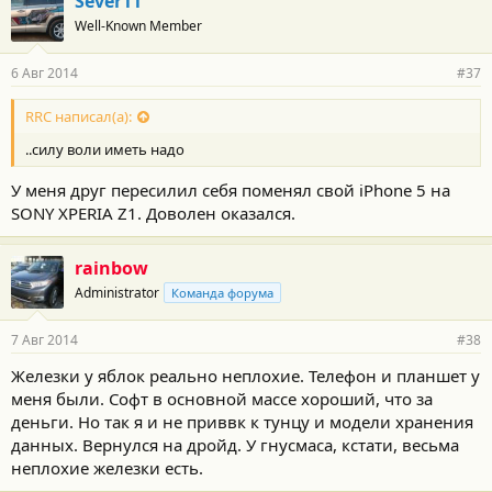
Sever11
Well-Known Member
6 Авг 2014
#37
RRC написал(а):
..силу воли иметь надо
У меня друг пересилил себя поменял свой iPhone 5 на
SONY XPERIA Z1. Доволен оказался.
rainbow
Administrator
Команда форума
7 Авг 2014
#38
Железки у яблок реально неплохие. Телефон и планшет у
меня были. Софт в основной массе хороший, что за
деньги. Но так я и не приввк к тунцу и модели хранения
данных. Вернулся на дройд. У гнусмаса, кстати, весьма
неплохие железки есть.