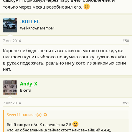
только через месяц возобновил его.
-BULLET-
Well-Known Member
7 Авг 2014
#50
Короче не буду спешить всетаки посмотрю соньку, уже
настроен купить яблоко но думаю соньку нужно хотябы
в руках подержать, реально ни у кого из знакомых сони
нет.
Andy_X
В сети
7 Авг 2014
#51
Sever11 написал(а):
Во! Я как раз с Arc S перешёл на Z1!
Что ни обновление (а сейчас стоит наисвежайший 4.4.4),