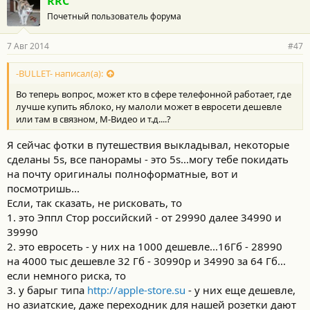
RRC
Почетный пользователь форума
7 Авг 2014
#47
-BULLET- написал(а):
Во теперь вопрос, может кто в сфере телефонной работает, где
лучше купить яблоко, ну малоли может в евросети дешевле
или там в связном, М-Видео и т.д....?
Я сейчас фотки в путешествия выкладывал, некоторые
сделаны 5s, все панорамы - это 5s...могу тебе покидать
на почту оригиналы полноформатные, вот и
посмотришь...
Если, так сказать, не рисковать, то
1. это Эппл Стор российский - от 29990 далее 34990 и
39990
2. это евросеть - у них на 1000 дешевле...16Гб - 28990
на 4000 тыс дешевле 32 Гб - 30990р и 34990 за 64 Гб...
если немного риска, то
3. у барыг типа
http://apple-store.su
- у них еще дешевле,
но азиатские, даже переходник для нашей розетки дают