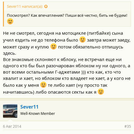
Sever11 написал(а):
Посмотрел? Как впечатления? Пиши всё честно, бить не будем!
Не не смотрел, сегодня на мотоцикле (питбайке) сына
учил ездить не до телефона было
завтра может заеду,
может сразу и куплю
потом обязательно отпишусь
здесь.
Все знакомые склоняют к яблоку, не встречал еще ни
одного кто бы был разочарован яблоком ну ни одного, а
вот всеми остальными Г-аджетами ))) кто как, кто что
хвалит и хает, но яблоком кто владеет не хает, а у кого не
было как у меня
те либо хаят (ну просто так
начитавшись) либо опасаются секты как я
Sever11
Well-Known Member
6 Авг 2014
#35