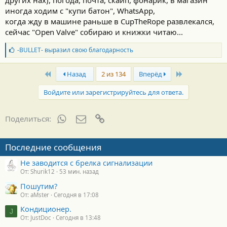
других нах), погода, почта, скайп, фонарик, в магазин
иногда ходим с "купи батон", WhatsApp,
когда жду в машине раньше в CupTheRope развлекался,
сейчас "Open Valve" собираю и книжки читаю...
Б
-BULLET-
выразил свою благодарность
л
а
First
Last
г
Назад
2 из 134
Вперёд
о
д
Войдите или зарегистрируйтесь для ответа.
а
р
н
WhatsApp
Электронная почта
Ссылка
Поделиться:
о
с
т
Последние сообщения
и
:
Не заводится с брелка сигнализации
От: Shurik12
53 мин. назад
Пошутим?
От: aMster
Сегодня в 17:08
Кондиционер.
J
От: JustDoc
Сегодня в 13:48