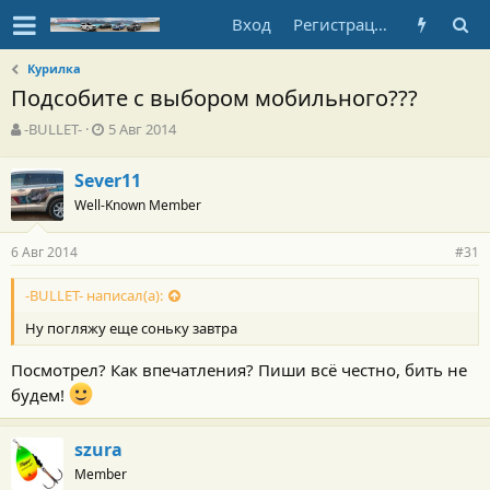
Вход
Регистрация
Курилка
Подсобите с выбором мобильного???
А
Д
-BULLET-
5 Авг 2014
в
а
т
т
Sever11
о
а
Well-Known Member
р
н
т
а
е
ч
6 Авг 2014
#31
м
а
ы
л
-BULLET- написал(а):
а
Ну погляжу еще соньку завтра
Посмотрел? Как впечатления? Пиши всё честно, бить не
будем!
szura
Member