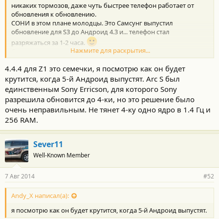
никаких тормозов, даже чуть быстрее телефон работает от
обновления к обновлению.
СОНИ в этом плане молодцы. Это Самсунг выпустил
обновление для S3 до Андроид 4.3 и... телефон стал
разряжаться за 1-2 часа.
Нажмите для раскрытия...
Самсунг тормознул через пару дней обновление, и только
через месяц возобновил его.
4.4.4 для Z1 это семечки, я посмотрю как он будет
крутится, когда 5-й Андроид выпустят. Arc S был
единственным Sony Erricson, для которого Sony
разрешила обновится до 4-ки, но это решение было
очень неправильным. Не тянет 4-ку одно ядро в 1.4 Гц и
256 RAM.
Sever11
Well-Known Member
7 Авг 2014
#52
Andy_X написал(а):
я посмотрю как он будет крутится, когда 5-й Андроид выпустят.