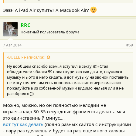
Ээээ! А iPad Air купить? А MacBook Air?
RRC
Почетный пользователь форума
7 Авг 2014
#59
-BULLET- написал(а):
Ну вообщем спасибо всем, я вступил в секту ))))) Стал
обладателем яблока 5S пока вкуриваю как да что, научился
музыку и ыото в него кидать, а вот музыку на звонок поставить
не могу точнее там есть кнопочка магазин и через магазин
пожалуйста а из собсвенной музыки видимо нельзя или я не
разобрался )))
Можно, можно, но он полностью мелодии не
играет...надо 30-35 секундные фрагменты делать..мля -
это единственный минус....
вот тут как делать
(полно разных сайтов с инструкциями
- пару раз сделаешь и будет на раз, еще много халявы