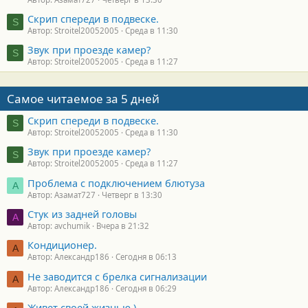
Скрип спереди в подвеске.
S
Автор: Stroitel20052005
Среда в 11:30
Звук при проезде камер?
S
Автор: Stroitel20052005
Среда в 11:27
Самое читаемое за 5 дней
Скрип спереди в подвеске.
S
Автор: Stroitel20052005
Среда в 11:30
Звук при проезде камер?
S
Автор: Stroitel20052005
Среда в 11:27
Проблема с подключением блютуза
А
Автор: Азамат727
Четверг в 13:30
Стук из задней головы
A
Автор: avchumik
Вчера в 21:32
Кондиционер.
А
Автор: Александр186
Сегодня в 06:13
Не заводится с брелка сигнализации
А
Автор: Александр186
Сегодня в 06:29
Живет своей жизнью )