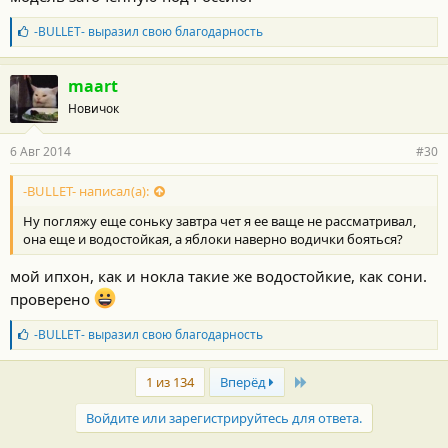
Б
-BULLET-
выразил свою благодарность
л
а
г
maart
о
Новичок
д
а
р
6 Авг 2014
#30
н
о
с
-BULLET- написал(а):
т
Ну погляжу еще соньку завтра чет я ее ваще не рассматривал,
и
:
она еще и водостойкая, а яблоки наверно водички бояться?
мой ипхон, как и нокла такие же водостойкие, как сони.
проверено
Б
-BULLET-
выразил свою благодарность
л
а
Last
г
1 из 134
Вперёд
о
д
Войдите или зарегистрируйтесь для ответа.
а
р