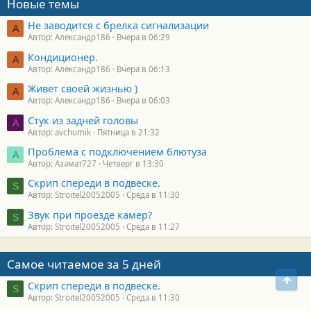
Новые темы
Не заводится с брелка сигнализации
А
Автор: Александр186
Вчера в 06:29
Кондиционер.
А
Автор: Александр186
Вчера в 06:13
Живет своей жизнью )
А
Автор: Александр186
Вчера в 06:03
Стук из задней головы
A
Автор: avchumik
Пятница в 21:32
Проблема с подключением блютуза
А
Автор: Азамат727
Четверг в 13:30
Скрип спереди в подвеске.
S
Автор: Stroitel20052005
Среда в 11:30
Звук при проезде камер?
S
Автор: Stroitel20052005
Среда в 11:27
Самое читаемое за 5 дней
Свер
Скрип спереди в подвеске.
S
Автор: Stroitel20052005
Среда в 11:30