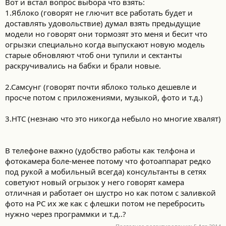
Вот и встал вопрос выбора что взять:
1.Яблоко (говорят не глючит все работать будет и
доставлять удовольствие) думал взять предыдущие
модели но говорят они тормозят это меня и бесит что
огрызки специально когда выпускают новую модель
старые обновляют чтоб они тупили и сектанты
раскручивались на бабки и брали новые.
2.Самсунг (говорят почти яблоко только дешевле и
просче потом с приложениями, музыкой, фото и т.д.)
3.HTC (незнаю что это никогда небыло но многие хвалят)
В телефоне важно (удобство работы как телфона и
фотокамера боле-менее потому что фотоаппарат редко
под рукой а мобильный всегда) консультанты в сетях
советуют новый огрызок у него говорят камера
отличная и работает он шустро но как потом с заливкой
фото на РС их же как с флешки потом не перебросить
нужно через программки и т.д..?