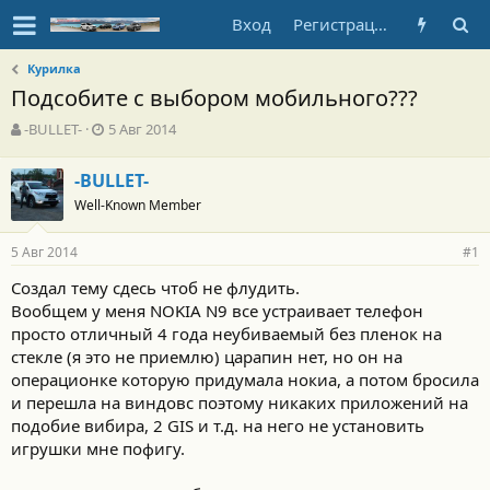
Вход
Регистрация
Курилка
Подсобите с выбором мобильного???
А
Д
-BULLET-
5 Авг 2014
в
а
т
т
-BULLET-
о
а
Well-Known Member
р
н
т
а
е
ч
5 Авг 2014
#1
м
а
ы
л
Создал тему сдесь чтоб не флудить.
а
Вообщем у меня NOKIA N9 все устраивает телефон
просто отличный 4 года неубиваемый без пленок на
стекле (я это не приемлю) царапин нет, но он на
операционке которую придумала нокиа, а потом бросила
и перешла на виндовс поэтому никаких приложений на
подобие вибира, 2 GIS и т.д. на него не установить
игрушки мне пофигу.