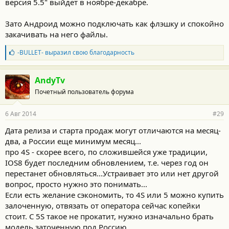
версия 5.5" выйдет в ноябре-декабре.
Зато Андроид можно подключать как флэшку и спокойно
закачивать на него файлы.
Б
-BULLET-
выразил свою благодарность
л
а
г
AndyTv
о
Почетный пользователь форума
д
а
р
6 Авг 2014
#29
н
о
Дата релиза и старта продаж могут отличаются на месяц-
с
два, а России еще минимум месяц...
т
и
про 4S - скорее всего, по сложившейся уже традиции,
:
IOS8 будет последним обновлением, т.е. через год он
перестанет обновляться...Устраивает это или нет другой
вопрос, просто нужно это понимать...
Если есть желание сэкономить, то 4S или 5 можно купить
залоченную, отвязать от оператора сейчас копейки
стоит. С 5S такое не прокатит, нужно изначально брать
модель заточенную под Россию.