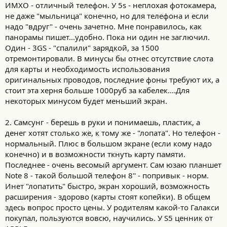
ИМХО - отличный телефон. У 5s - неплохая фотокамера,
3.HTC (незнаю что это никогда небыло но многие хвалят)
не даже "мыльница" конечно, но для телефона и если
надо "вдруг" - очень зачетно. Мне понравилось, как
В телефоне важно (удобство работы как телфона и фотокамера
панорамы пишет...удобно. Пока ни один не заглючил.
боле-менее потому что фотоаппарат редко под рукой а
Один - 3GS - "спалили" зарядкой, за 1500
мобильный всегда) консультанты в сетях советуют новый
отремонтировали. В минусы бы отнес отсутствие слота
огрызок у него говорят камера отличная и работает он шустро
для карты и необходимость использования
но как потом с заливкой фото на РС их же как с флешки потом
оригинальных проводов, последние фоны требуют их, а
не перебросить нужно через программки и т.д..?
стоит эта херня больше 1000руб за кабелек....Для
некоторых минусом будет меньший экран.
2. Самсунг - берешь в руки и понимаешь, пластик, а
денег хотят столько же, к тому же - "лопата". Но телефон -
нормальный. Плюс в большом экране (если кому надо
конечно) и в возможности ткнуть карту памяти.
Последнее - очень весомый аргумент. Сам юзаю планшет
Note 8 - такой большой телефон 8'' - попривык - норм.
Инет "лопатить" быстро, экран хороший, возможность
расширения - здорово (карты стоят копейки). В общем
здесь вопрос просто цены. У родителям какой-то Галакси
покупал, пользуются вовсю, научились. У S5 ценник от