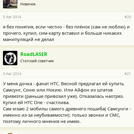
Новичок
5 Авг 2014
#20
я без понятия, если честно - без плёнок (сам не люблю) и
прочего. купил, сим-карту вставил и больше никаких
манипуляций не делал
RoadLASER
Статский советчик
5 Авг 2014
#21
У меня дочка - фанат НТС. Весной предлагал ей купить
Самсунг, Соню или Нокию. Или Айфон из штатов
привезти (раньше привозил уже). Отказалась наотрез.
Купил ей НТС One - счастлива.
Сам юзаю 2 мобилы самого древнего пошиба( Самсунги -
именно из-за неубиваемости): только звонки и СМС,
поэтому личного мнения не имею.