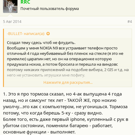
RRC
о
Почетный пользователь форума
д
а
р
5 Авг 2014
#4
н
о
с
-BULLET- написал(а):
т
Создал тему сдесь чтоб не флудить.
и
:
Вообщем у меня NOKIA N9 все устраивает телефон просто
отличный 4 года неубиваемый без пленок на стекле (я это не
приемлю) царапин нет, но он на операционке которую
придумала нокиа, а потом бросила и перешла на виндовс
поэтому никаких приложений на подобие вибира, 2 GIS и т.д. на
него не установить игрушки мне пофигу.
Нажмите для раскрытия...
Вот и встал вопрос выбора что взять:
1.Яблоко (говорят не глючит все работать будет и доставлять
1. Это я про тормоза сказал, но 4-ак выпущена 4 года
удовольствие) думал взять предыдущие модели но говорят
назад, но и самсунг тех лет - ТАКОЙ ЖЕ, про нокию
они тормозят это меня и бесит что огрызки специально когда
умолчу...это как с компьютером, не угонишься. Тормоза
выпускают новую модель старые обновляют чтоб они тупили
потому, что когда берешь 5-ку - сразу видно.
и сектанты раскручивались на бабки и брали новые.
Более того, есть даже первый iphone, купленный с рук в
2.Самсунг (говорят почти яблоко только дешевле и просче
убитом состоянии, поменяли батарею - работает,
потом с приложениями, музыкой, фото и т.д.)
основные функции - выполняет.