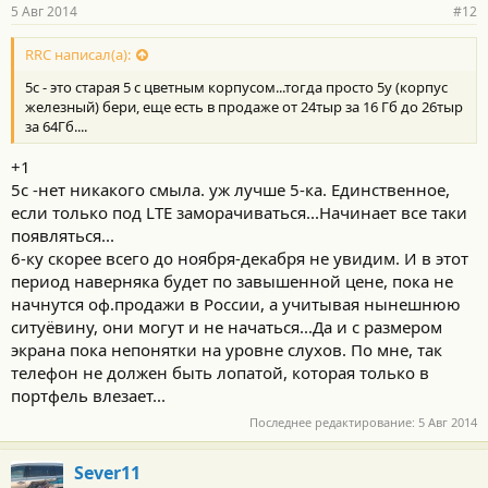
р
5 Авг 2014
#12
н
о
с
RRC написал(а):
т
5с - это старая 5 с цветным корпусом...тогда просто 5у (корпус
и
:
железный) бери, еще есть в продаже от 24тыр за 16 Гб до 26тыр
за 64Гб....
+1
5с -нет никакого смыла. уж лучше 5-ка. Единственное,
если только под LTE заморачиваться...Начинает все таки
появляться...
6-ку скорее всего до ноября-декабря не увидим. И в этот
период наверняка будет по завышенной цене, пока не
начнутся оф.продажи в России, а учитывая нынешнюю
ситуёвину, они могут и не начаться...Да и с размером
экрана пока непонятки на уровне слухов. По мне, так
телефон не должен быть лопатой, которая только в
портфель влезает...
Последнее редактирование:
5 Авг 2014
Sever11