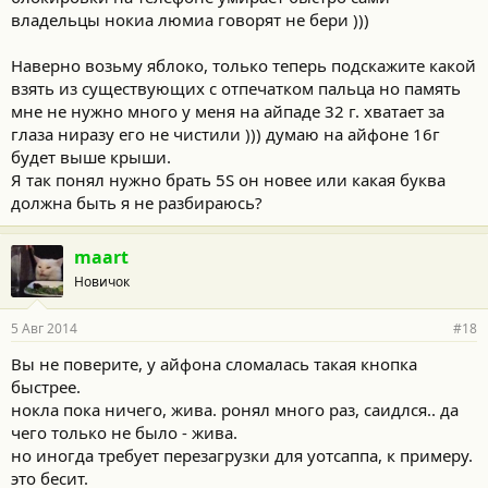
владельцы нокиа люмиа говорят не бери )))
Наверно возьму яблоко, только теперь подскажите какой
взять из существующих с отпечатком пальца но память
мне не нужно много у меня на айпаде 32 г. хватает за
глаза ниразу его не чистили ))) думаю на айфоне 16г
будет выше крыши.
Я так понял нужно брать 5S он новее или какая буква
должна быть я не разбираюсь?
maart
Новичок
5 Авг 2014
#18
Вы не поверите, у айфона сломалась такая кнопка
быстрее.
нокла пока ничего, жива. ронял много раз, саидлся.. да
чего только не было - жива.
но иногда требует перезагрузки для уотсаппа, к примеру.
это бесит.