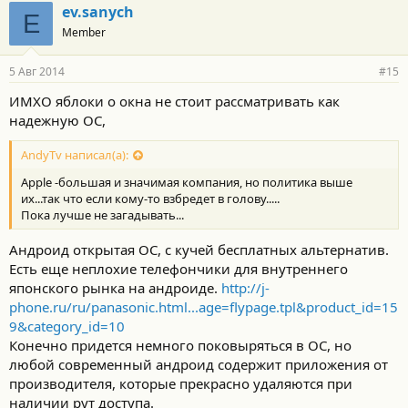
ev.sanych
E
Member
5 Авг 2014
#15
ИМХО яблоки о окна не стоит рассматривать как
надежную ОС,
AndyTv написал(а):
Apple -большая и значимая компания, но политика выше
их...так что если кому-то взбредет в голову.....
Пока лучше не загадывать...
Андроид открытая ОС, с кучей бесплатных альтернатив.
Есть еще неплохие телефончики для внутреннего
японского рынка на андроиде.
http://j-
phone.ru/ru/panasonic.html...age=flypage.tpl&product_id=15
9&category_id=10
Конечно придется немного поковыряться в ОС, но
любой современный андроид содержит приложения от
производителя, которые прекрасно удаляются при
наличии рут доступа.