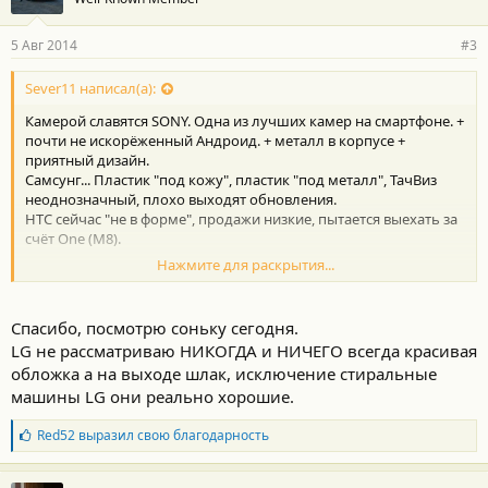
д
а
р
5 Авг 2014
#3
н
о
с
Sever11 написал(а):
т
Камерой славятся SONY. Одна из лучших камер на смартфоне. +
и
:
почти не искорёженный Андроид. + металл в корпусе +
приятный дизайн.
Самсунг... Пластик "под кожу", пластик "под металл", ТачВиз
неоднозначный, плохо выходят обновления.
HTC сейчас "не в форме", продажи низкие, пытается выехать за
счёт One (M8).
Нажмите для раскрытия...
Посмотри ещё в сторону LG G2 или G3. Многим нравится.
Спасибо, посмотрю соньку сегодня.
LG не рассматриваю НИКОГДА и НИЧЕГО всегда красивая
обложка а на выходе шлак, исключение стиральные
машины LG они реально хорошие.
Б
Red52
выразил свою благодарность
л
а
г