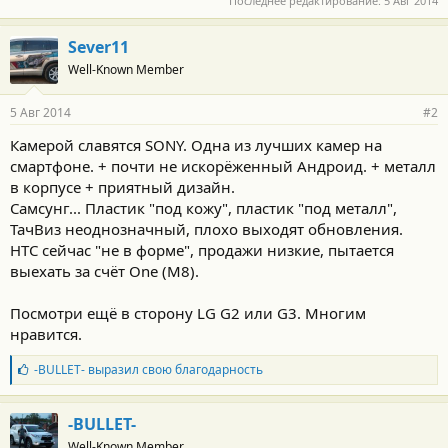
Последнее редактирование:
5 Авг 2014
Sever11
Well-Known Member
5 Авг 2014
#2
Камерой славятся SONY. Одна из лучших камер на
смартфоне. + почти не искорёженный Андроид. + металл
в корпусе + приятный дизайн.
Самсунг... Пластик "под кожу", пластик "под металл",
ТачВиз неоднозначный, плохо выходят обновления.
HTC сейчас "не в форме", продажи низкие, пытается
выехать за счёт One (M8).
Посмотри ещё в сторону LG G2 или G3. Многим
нравится.
Б
-BULLET-
выразил свою благодарность
л
а
г
-BULLET-
о
Well-Known Member