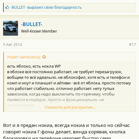
Б
-BULLET-
выразил свою благодарность
л
а
г
-BULLET-
о
Well-Known Member
д
а
р
5 Авг 2014
#17
н
о
с
maart написал(а):
т
есть яблоко, есть нокла WP
и
:
в яблоке всё постоянно работает, не требует перезагрузок,
вобщем-то всё идеально. не яблокофил, хотя есть и телефон и
комп и ноут и планшет и айтиви - всё от яблока. просто потому
что работает стабильно. отлично работает. нету тупых
зависонов, когда надо выключить по-горячему, чтобы
привести в порядок. просто и функционально. не
заморачивает.
Нажмите для раскрытия...
windowsphone - потому что процессор шустрее, в прошлом
году требовалось для почты. собсно, жалоб нет - люмия 710.
но нокла - потому что я просто предан нокле с 94 года. как
Вот и я предан нокиа, всегда нокиа и только но сейчас
самурай - верен своему дохлому уже хозяину.
говорят нокиа Г-фоны делает, винда корявая, кнопка
блокировки на телефоне умирает быстро сами