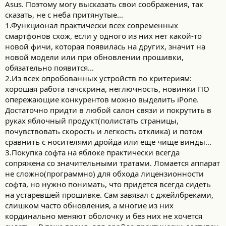
Asus. Поэтому могу высказать свои соображения, так
сказать, не с неба притянутые...
1.Функционал практически всех современных
смартфонов схож, если у одного из них нет какой-то
новой фичи, которая появилась на других, значит на
новой модели или при обновлении прошивки,
обязательно появится...
2.Из всех опробованных устройств по критериям:
хорошая работа тачскрина, неглючность, новинки ПО
опережающие конкурентов можно выделить iPone.
Достаточно придти в любой салон связи и покрутить в
руках яблочный продукт(полистать страницы,
почувствовать скорость и легкость отклика) и потом
сравнить с носителями дройда или еще чище винды...
3.Покупка софта на яблоке практически всегда
сопряжена со значительными тратами. Ломается аппарат
не сложно(программно) для обхода лицензионности
софта, но нужно понимать, что придется всегда сидеть
на устаревшей прошивке. Сам завязал с джейлбреками,
слишком часто обновления, а многие из них
кординально меняют оболочку и без них не хочется