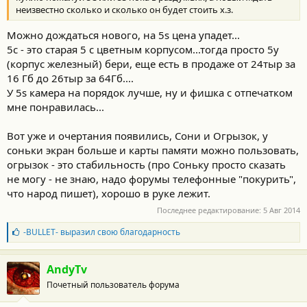
неизвестно сколько и сколько он будет стоить х.з.
Можно дождаться нового, на 5s цена упадет...
5с - это старая 5 с цветным корпусом...тогда просто 5у
(корпус железный) бери, еще есть в продаже от 24тыр за
16 Гб до 26тыр за 64Гб....
У 5s камера на порядок лучше, ну и фишка с отпечатком
мне понравилась...
Вот уже и очертания появились, Сони и Огрызок, у
соньки экран больше и карты памяти можно пользовать,
огрызок - это стабильность (про Соньку просто сказать
не могу - не знаю, надо форумы телефонные "покурить",
что народ пишет), хорошо в руке лежит.
Последнее редактирование:
5 Авг 2014
Б
-BULLET-
выразил свою благодарность
л
а
г
AndyTv
о
Почетный пользователь форума
д
а