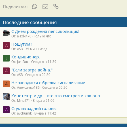
н
WhatsApp
Электронная почта
Ссылка
Поделиться:
о
с
т
Последние сообщения
и
:
С Днём рождения пепсикольщик!
От: alexlx470
Только что
Пошутим?
A
От: ASB
35 мин. назад
Кондиционер.
J
От: JustDoc
Сегодня в 11:39
"Если завтра война."
A
От: ASB
Сегодня в 09:30
Не заводится с брелка сигнализации
А
От: Александр186
Сегодня в 05:20
Кинотеатр и др... кто что смотрел и как оно.
От: Mihail71
Вчера в 21:06
Стук из задней головы
A
От: avchumik
Вчера в 11:42