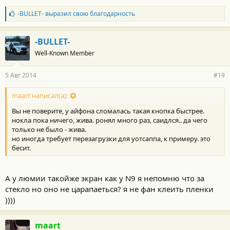
Б
-BULLET-
выразил свою благодарность
л
а
г
-BULLET-
о
Well-Known Member
д
а
р
5 Авг 2014
#19
н
о
с
maart написал(а):
т
Вы не поверите, у айфона сломалась такая кнопка быстрее.
и
:
нокла пока ничего, жива. ронял много раз, саидлся.. да чего
только не было - жива.
но иногда требует перезагрузки для уотсаппа, к примеру. это
бесит.
А у люмии такойже экран как у N9 я непомню что за
стекло но оно не царапаеться? я не фан клеить пленки
))))
maart