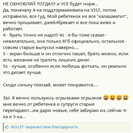
НЕ ОБНОВЛЯЙ ТОГДА!!!! и УСЕ будет норм...
Да, поначалу 4-ка поддтормаживала на iOS7, потом
исправили, все гуд. Мой ребетенок их все "калашматит",
вечно прошивает, джейлбрекает и все пока живо и
работает.
4 - брать точно не надо!!! 4s - я бы тоже сказал -
нежелательно, она только 8Гб официально, остальное -
совсем старые выпуски наверно....
5 - экран больше и он отлично пашет, брать можно, если
есть желание не тратить лишних денег.
5s - лучше, особенно если любишь фоткать, он реально
это делает лучше.
Сходи соньку поюзай, может понравится....
ЗЫ: Я вечно пользуюсь огрызками огрызков
мне вечно от ребетенка и супруги старые
перепадают...им дарю новые, себе забираю из..сейчас 4-
ка и 5-ка...
Б
-BULLET-
выразил свою благодарность
л