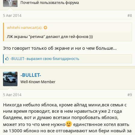
Почетный пользователь форума
д
а
р
5 Авг 2014
#8
н
о
с
whitehi написал(а):
т
ЛЖ экраны "ретина" делают для гей-фонов )))
и
:
Это говорит только об экране и ни о чем больше...
Б
-BULLET-
выразил свою благодарность
л
а
г
-BULLET-
о
Well-Known Member
д
а
р
5 Авг 2014
#9
н
о
Никогда небыло яблока, кроме айпад мини,вся семья с
с
ним время проводит, все в нем нравиться уже 2 года
т
и
балдеем, вот и думаю всетаки попробовать яблоко,
:
может это то что мне нужно
единствнное хотел взять
за 13000 яблоко но все отговаривают мол бери новый за