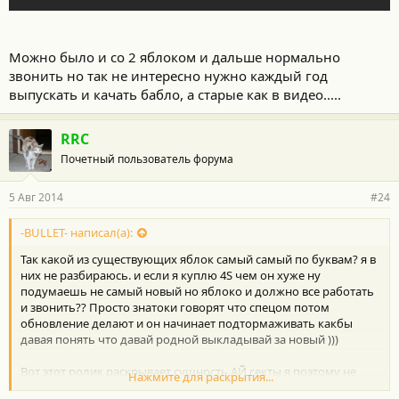
Можно было и со 2 яблоком и дальше нормально
звонить но так не интересно нужно каждый год
выпускать и качать бабло, а старые как в видео.....
RRC
Почетный пользователь форума
5 Авг 2014
#24
-BULLET- написал(а):
Так какой из существующих яблок самый самый по буквам? я в
них не разбираюсь. и если я куплю 4S чем он хуже ну
подумаешь не самый новый но яблоко и должно все работать
и звонить?? Просто знатоки говорят что спецом потом
обновление делают и он начинает подтормаживать какбы
давая понять что давай родной выкладывай за новый )))
Вот этот ролик раскрывает сущность АЙ секты я поэтому не
Нажмите для раскрытия...
хочу быть одним из .....