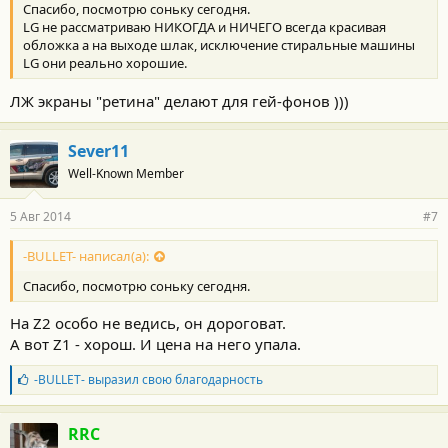
Спасибо, посмотрю соньку сегодня.
и
:
LG не рассматриваю НИКОГДА и НИЧЕГО всегда красивая
обложка а на выходе шлак, исключение стиральные машины
LG они реально хорошие.
ЛЖ экраны "ретина" делают для гей-фонов )))
Sever11
Well-Known Member
5 Авг 2014
#7
-BULLET- написал(а):
Спасибо, посмотрю соньку сегодня.
На Z2 особо не ведись, он дороговат.
А вот Z1 - хорош. И цена на него упала.
Б
-BULLET-
выразил свою благодарность
л
а
г
RRC
о