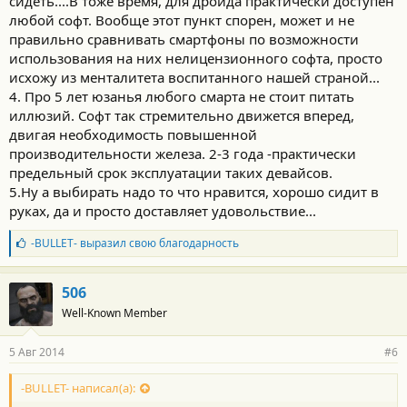
сидеть....В тоже время, для дройда практически доступен
любой софт. Вообще этот пункт спорен, может и не
правильно сравнивать смартфоны по возможности
использования на них нелицензионного софта, просто
исхожу из менталитета воспитанного нашей страной...
4. Про 5 лет юзанья любого смарта не стоит питать
иллюзий. Софт так стремительно движется вперед,
двигая необходимость повышенной
производительности железа. 2-3 года -практически
предельный срок эксплуатации таких девайсов.
5.Ну а выбирать надо то что нравится, хорошо сидит в
руках, да и просто доставляет удовольствие...
Б
-BULLET-
выразил свою благодарность
л
а
г
506
о
Well-Known Member
д
а
р
5 Авг 2014
#6
н
о
с
-BULLET- написал(а):
т