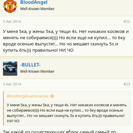
BloodAngel
Well-Known Member
5 Авг 2014
#22
У меня 5ка, у жены 5ка, у тещи 4s. Нет никаких косяков и
менять не собираемся)))) Но если еще не купил... то 6ку
вроде осенью выпустят... Но чо мешает скинуть 5s и
купить 6ть))) правильно! НИ ЧО
-BULLET-
Well-Known Member
5 Авг 2014
#23
BloodAngel написал(а):
У меня 5ка, у жены 5ка, у тещи 4s. Нет никаких косяков и менять
не собираемся)))) Но если еще не купил... то 6ку вроде осенью
выпустят... Но чо мешает скинуть 5s и купить 6ть))) правильно!
НИ ЧО
Так какой из существующих яблок самый самый по