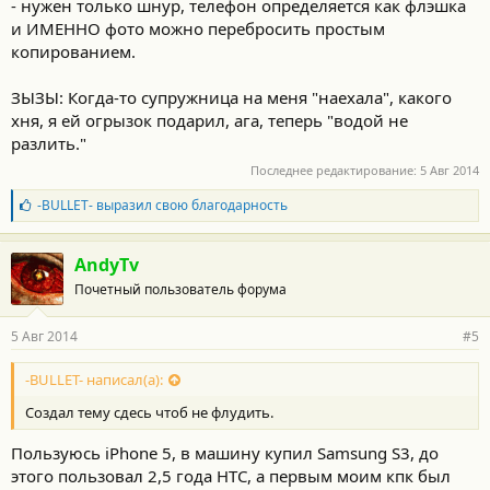
- нужен только шнур, телефон определяется как флэшка
и ИМЕННО фото можно перебросить простым
копированием.
ЗЫЗЫ: Когда-то супружница на меня "наехала", какого
хня, я ей огрызок подарил, ага, теперь "водой не
разлить."
Последнее редактирование:
5 Авг 2014
Б
-BULLET-
выразил свою благодарность
л
а
г
AndyTv
о
Почетный пользователь форума
д
а
р
5 Авг 2014
#5
н
о
с
-BULLET- написал(а):
т
Создал тему сдесь чтоб не флудить.
и
:
Пользуюсь iPhone 5, в машину купил Samsung S3, до
этого пользовал 2,5 года HTC, а первым моим кпк был