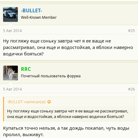
а
г
-BULLET-
о
Well-Known Member
д
а
р
5 Авг 2014
#25
н
о
Ну погляжу еще соньку завтра чет я ее ваще не
с
рассматривал, она еще и водостойкая, а яблоки наверно
т
и
водички бояться?
:
RRC
Почетный пользователь форума
5 Авг 2014
#26
-BULLET- написал(а):
Ну погляжу еще соньку завтра чет я ее ваще не рассматривал,
она еще и водостойкая, а яблоки наверно водички бояться?
Купаться точно нельзя, а так дождь покапал, чуть воды
пролил, выживут.