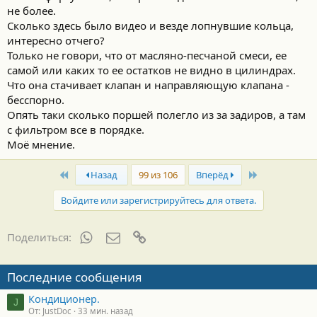
не более.
Сколько здесь было видео и везде лопнувшие кольца,
интересно отчего?
Только не говори, что от масляно-песчаной смеси, ее
самой или каких то ее остатков не видно в цилиндрах.
Что она стачивает клапан и направляющую клапана -
бесспорно.
Опять таки сколько поршей полегло из за задиров, а там
с фильтром все в порядке.
Моё мнение.
First
Last
Назад
99 из 106
Вперёд
Войдите или зарегистрируйтесь для ответа.
WhatsApp
Электронная почта
Ссылка
Поделиться:
Последние сообщения
Кондиционер.
J
От: JustDoc
33 мин. назад