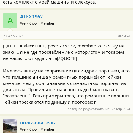
есть комплект с моей машины и с лексуса.
ALEX1962
A
Well-Known Member
22 Апр 2024
#2.954
[QUOTE="alex60000, post: 775337, member: 28379"ну не
знаю … я не где прослабление с мотористом и токарем
не нашел .. от куда инфа[/QUOTE]
Имелось ввиду не сопряжение цилиндра с поршнем, а то
что толщина днища у ремонтных поршней от Тейкен
меньше, чем у оригинальных стандартных поршней из
двигателя. Правильнее, наверно, надо было сказать
"ослаблены". Есть примеры того, что ремонтные поршни
Тейкен трескаются по днищу и прогорают.
Последнее редактирование:
22 Апр 2024
пользователь
Well-Known Member