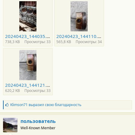
20240423_144035.jpg
20240423_144110.jpg
738,3 KB
Просмотры: 33
565,8 KB
Просмотры: 34
20240423_144121.jpg
620,2 KB
Просмотры: 33
Б
Klimson71
выразил свою благодарность
л
а
г
пользователь
о
Well-Known Member
д
а