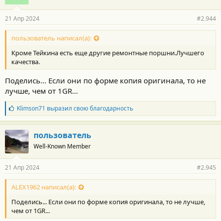
21 Апр 2024
#2.944
пользователь написал(а):
Кроме Тейкина есть еще другие ремонтные поршни.Лучшего
качества.
Поделись... Если они по форме копия оригинала, то не
лучше, чем от 1GR...
Б
Klimson71
выразил свою благодарность
л
а
г
пользователь
о
Well-Known Member
д
а
р
21 Апр 2024
#2.945
н
о
с
ALEX1962 написал(а):
т
Поделись... Если они по форме копия оригинала, то не лучше,
и
:
чем от 1GR...