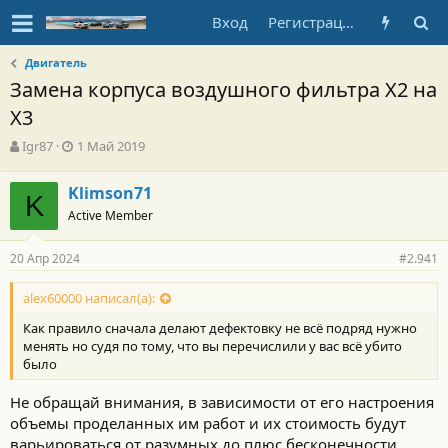
Вход
Регистрация
Двигатель
Замена корпуса воздушного фильтра Х2 на
Х3
А
Д
Igr87
1 Май 2019
в
а
т
т
Klimson71
о
K
а
Active Member
р
н
т
а
е
ч
20 Апр 2024
#2.941
м
а
ы
л
alex60000 написал(а):
а
Как правило сначала делают дефектовку не всё подряд нужно
менять но судя по тому, что вы перечислили у вас всё убито
было
Не обращай внимания, в зависимости от его настроения
объемы проделанных им работ и их стоимость будут
варьироваться от разумных до плюс бесконечности.