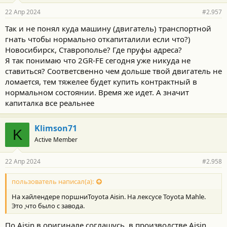
р
22 Апр 2024
#2.957
н
о
Так и не понял куда машину (двигатель) транспортной
с
гнать чтобы нормально откапиталили если что?)
т
и
Новосибирск, Ставрополье? Где пруфы адреса?
:
Я так понимаю что 2GR-FE сегодня уже никуда не
ставиться? Соответсвенно чем дольше твой двигатель не
ломается, тем тяжелее будет купить контрактный в
нормальном состоянии. Время же идет. А значит
капиталка все реальнее
Klimson71
K
Active Member
22 Апр 2024
#2.958
пользователь написал(а):
На хайлендере поршниToyota Aisin. На лексусе Toyota Mahle.
Это ,что было с завода.
По Aisin в оригинале соглашусь, в производстве Aisin