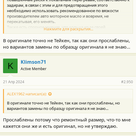
задирам, в связи с этим и для предотвращения этого
необходимо использовать рекомендованное по вязкости
производителем авто моторное масло и вовремя, не
перекатывая, его менять.
Также есть спорное мнение, что кольца из-за своей
Нажмите для раскрытия...
уменьшенной толщины физически не в состоянии убрать все
масло повышенной вязкости со стенок гильзы.
В оригинале точно не Тейкен, так как они прослаблены,
У меня вопрос, а разве в оригинале не Тейкен, что-то другое?
но вариантов замены по образцу оригинала я не знаю...
Klimson71
K
Active Member
21 Апр 2024
#2.950
ALEX1962 написал(а):
В оригинале точно не Тейкен, так как они прослаблены, но
вариантов замены по образцу оригинала я не знаю...
Прослаблены потому что ремонтный размер, что-то мне
кажется они же и есть оригинал, но не утверждаю.