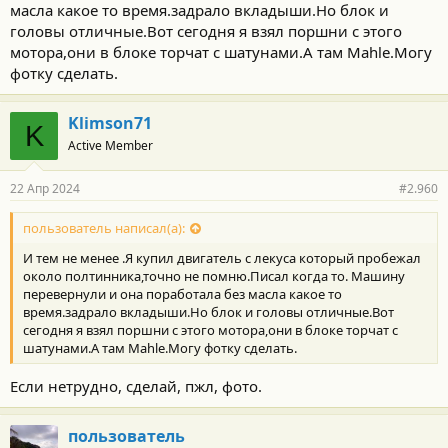
масла какое то время.задрало вкладыши.Но блок и
головы отличные.Вот сегодня я взял поршни с этого
мотора,они в блоке торчат с шатунами.А там Mahle.Могу
фотку сделать.
Klimson71
K
Active Member
22 Апр 2024
#2.960
пользователь написал(а):
И тем не менее .Я купил двигатель с лекуса который пробежал
около полтинника,точно не помню.Писал когда то. Машину
перевернули и она поработала без масла какое то
время.задрало вкладыши.Но блок и головы отличные.Вот
сегодня я взял поршни с этого мотора,они в блоке торчат с
шатунами.А там Mahle.Могу фотку сделать.
Если нетрудно, сделай, пжл, фото.
пользователь