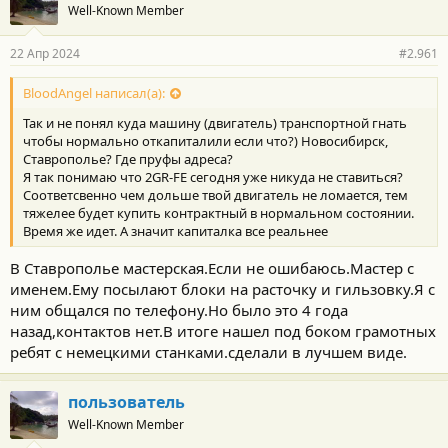
Well-Known Member
22 Апр 2024
#2.961
BloodAngel написал(а):
Так и не понял куда машину (двигатель) транспортной гнать
чтобы нормально откапиталили если что?) Новосибирск,
Ставрополье? Где пруфы адреса?
Я так понимаю что 2GR-FE сегодня уже никуда не ставиться?
Соответсвенно чем дольше твой двигатель не ломается, тем
тяжелее будет купить контрактный в нормальном состоянии.
Время же идет. А значит капиталка все реальнее
В Ставрополье мастерская.Если не ошибаюсь.Мастер с
именем.Ему посылают блоки на расточку и гильзовку.Я с
ним общался по телефону.Но было это 4 года
назад,контактов нет.В итоге нашел под боком грамотных
ребят с немецкими станками.сделали в лучшем виде.
пользователь
Well-Known Member