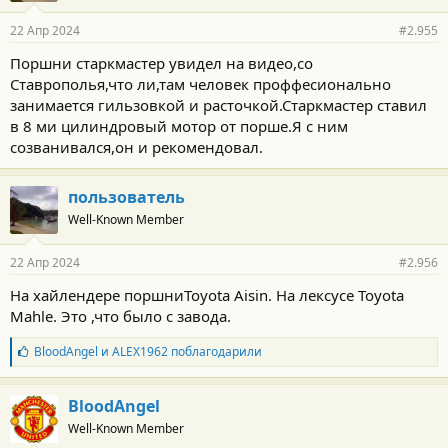
22 Апр 2024
#2.955
Поршни старкмастер увидел на видео,со
Ставрополья,что ли,там человек проффесионально
занимается гильзовкой и расточкой.Старкмастер ставил
в 8 ми цилиндровый мотор от порше.Я с ним
созванивался,он и рекомендовал.
пользователь
Well-Known Member
22 Апр 2024
#2.956
На хайлендере поршниToyota Aisin. На лексусе Toyota
Mahle. Это ,что было с завода.
Б
BloodAngel
и
ALEX1962
поблагодарили
л
а
г
BloodAngel
о
Well-Known Member
д
а