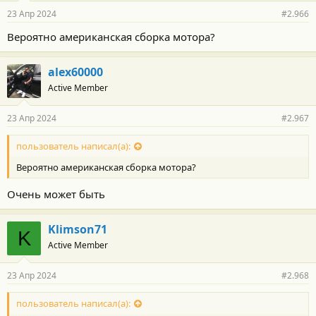
р
23 Апр 2024
#2.966
н
о
Вероятно американская сборка мотора?
с
т
и
alex60000
:
Active Member
23 Апр 2024
#2.967
пользователь написал(а):
Вероятно американская сборка мотора?
Очень может быть
Klimson71
K
Active Member
23 Апр 2024
#2.968
пользователь написал(а):