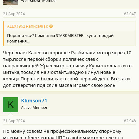
Well-Known Member
21 Апр 2024
#2.947
ALEX1962 написал(а):
Поршни чьи? Компания STARKMEISTER - купи - продай
компания...
Черт знает.Качество хорошее.Разбирали мотор через 10
тыр.после первой сборки.Колпачек слез с
направляющей.Жрал литр на тысячу.Купил колпачки от
Витька,посадил на Локтайт.Заодно кинул новые
кольца.Поршни были,как в свой первый день.Все таки
доп.отверстия под слив масла играют свою роль.
Klimson71
K
Active Member
21 Апр 2024
#2.948
По моему совсем не профессиональному спорному
мнению, облегченная ЦПГ в любом моторе, где она