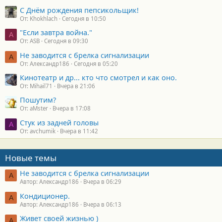
С Днём рождения пепсикольщик!
От: Khokhlach
Сегодня в 10:50
"Если завтра война."
A
От: ASB
Сегодня в 09:30
Не заводится с брелка сигнализации
А
От: Александр186
Сегодня в 05:20
Кинотеатр и др... кто что смотрел и как оно.
От: Mihail71
Вчера в 21:06
Пошутим?
От: aMster
Вчера в 17:08
Стук из задней головы
A
От: avchumik
Вчера в 11:42
Новые темы
Не заводится с брелка сигнализации
А
Автор: Александр186
Вчера в 06:29
Кондиционер.
А
Автор: Александр186
Вчера в 06:13
Живет своей жизнью )
А