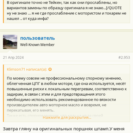
В оригинале точно не Тейкен, так как они прослаблены, но
вариантов замены по образцу оригинала я не знаю...[/QUOTE
ну не знаю … я не где прослабление с мотористом и токарем не
нашел .. от куда инфа?
пользователь
Well-Known Member
21 Апр 2024
#2.953
Klimson71 написал(а):
По моему совсем не профессиональному спорному мнению,
облегченная ЦПГ в любом моторе, где она используется, несёт
повышенные риски к локальным перегревам, соответственно к
задирам, в связи с этим и для предотвращения этого
необходимо использовать рекомендованное по вязкости
производителем авто моторное масло и вовремя, не
перекатывая, его менять.
Также есть спорное мнение, что кольца из-за своей
Нажмите для раскрытия...
уменьшенной толщины физически не в состоянии убрать все
масло повышенной вязкости со стенок гильзы.
Завтра гляну на оригинальных поршнях штамп.У меня
У меня вопрос, а разве в оригинале не Тейкен, что-то другое?