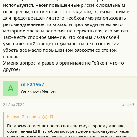
используется, несёт повышенные риски к локальным
перегревам, соответственно к задирам, в связи с этим и
для предотвращения этого необходимо использовать
рекомендованное по вязкости производителем авто
моторное масло и вовремя, не перекатывая, его менять.
Также есть спорное мнение, что кольца из-за своей
уменьшенной толщины физически не в состоянии
убрать все масло повышенной вязкости со стенок
гильзы.
У меня вопрос, а разве в оригинале не Тейкен, что-то
другое?
ALEX1962
A
Well-Known Member
21 Апр 2024
#2.949
Klimson71 написал(а):
По моему совсем не профессиональному спорному мнению,
облегченная ЦПГ в любом моторе, где она используется, несёт
повышенные риски к локальным перегревам, соответственно к