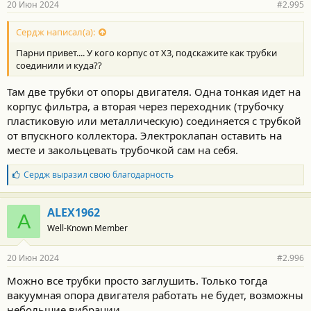
20 Июн 2024
#2.995
Сердж написал(а):
Парни привет.... У кого корпус от Х3, подскажите как трубки
соединили и куда??
Там две трубки от опоры двигателя. Одна тонкая идет на
корпус фильтра, а вторая через переходник (трубочку
пластиковую или металлическую) соединяется с трубкой
от впускного коллектора. Электроклапан оставить на
месте и закольцевать трубочкой сам на себя.
Б
Сердж
выразил свою благодарность
л
а
г
ALEX1962
A
о
Well-Known Member
д
а
р
20 Июн 2024
#2.996
н
о
Можно все трубки просто заглушить. Только тогда
с
вакуумная опора двигателя работать не будет, возможны
т
и
небольшие вибрации...