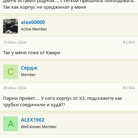
ДМРВ оставил родной.... с сеткой пришлось поколдовать.
Так как корпус не ориджинал у меня
alex60000
Active Member
15 Июн 2024
#2.993
Так у меня тоже от Камри
Сердж
С
Member
20 Июн 2024
#2.994
Парни привет.... У кого корпус от Х3, подскажите как
трубки соединили и куда??
ALEX1962
A
Well-Known Member