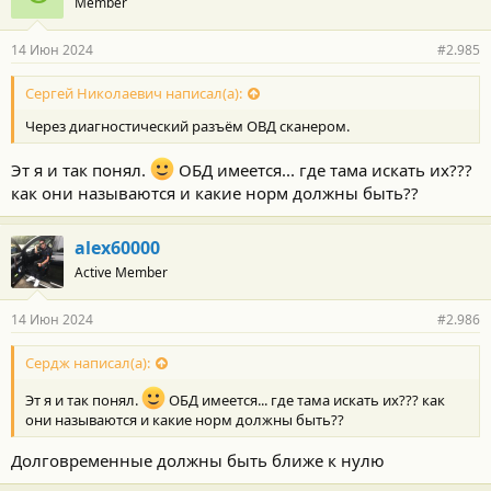
Member
д
а
р
14 Июн 2024
#2.985
н
о
с
Сергей Николаевич написал(а):
т
Через диагностический разъём ОВД сканером.
и
:
Эт я и так понял.
ОБД имеется... где тама искать их???
как они называются и какие норм должны быть??
alex60000
Active Member
14 Июн 2024
#2.986
Сердж написал(а):
Эт я и так понял.
ОБД имеется... где тама искать их??? как
они называются и какие норм должны быть??
Долговременные должны быть ближе к нулю