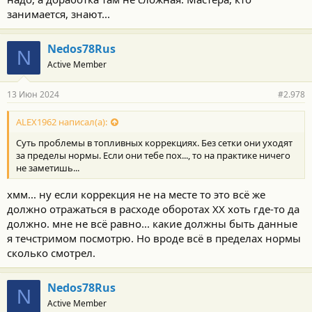
занимается, знают...
Nedos78Rus
N
Active Member
13 Июн 2024
#2.978
ALEX1962 написал(а):
Суть проблемы в топливных коррекциях. Без сетки они уходят
за пределы нормы. Если они тебе пох..., то на практике ничего
не заметишь...
хмм... ну если коррекция не на месте то это всё же
должно отражаться в расходе оборотах ХХ хоть где-то да
должно. мне не всё равно... какие должны быть данные
я течстримом посмотрю. Но вроде всё в пределах нормы
сколько смотрел.
Nedos78Rus
N
Active Member