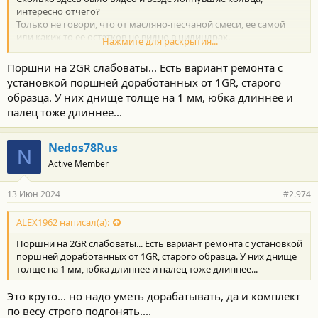
интересно отчего?
Только не говори, что от масляно-песчаной смеси, ее самой
или каких то ее остатков не видно в цилиндрах.
Нажмите для раскрытия...
Что она стачивает клапан и направляющую клапана -
бесспорно.
Поршни на 2GR слабоваты... Есть вариант ремонта с
Опять таки сколько поршей полегло из за задиров, а там с
установкой поршней доработанных от 1GR, старого
фильтром все в порядке.
образца. У них днище толще на 1 мм, юбка длиннее и
Моё мнение.
палец тоже длиннее...
Nedos78Rus
N
Active Member
13 Июн 2024
#2.974
ALEX1962 написал(а):
Поршни на 2GR слабоваты... Есть вариант ремонта с установкой
поршней доработанных от 1GR, старого образца. У них днище
толще на 1 мм, юбка длиннее и палец тоже длиннее...
Это круто... но надо уметь дорабатывать, да и комплект
по весу строго подгонять....