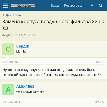
Вход
Регистрация
Двигатель
Замена корпуса воздушного фильтра Х2 на
Х3
А
Д
Igr87
1 Май 2019
в
а
т
т
Сердж
о
С
а
Member
р
н
т
а
е
ч
13 Июн 2024
#2.971
м
а
ы
л
Ну вот систему впуска от 3 хая внедрил. теперь бы с
а
сеточкой как нить разобраться. как ее туда ставить то??
ALEX1962
A
Well-Known Member
13 Июн 2024
#2.972