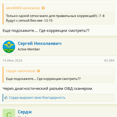
о
с
alex60000 написал(а):
т
Только одной сетки мало для правильных коррекций!) -7 -8
и
:
будут с сеткой без нее -12-15
Еще подскажите.... Где коррекции смотреть??
Сергей Николаевич
Active Member
14 Июн 2024
#2.984
Сердж написал(а):
Еще подскажите.... Где коррекции смотреть??
Через диагностический разъём ОВД сканером.
Б
Сердж
выразил свою благодарность
л
а
г
Сердж
С
о