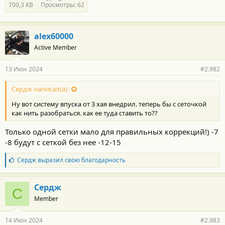
700,3 KB
Просмотры: 62
alex60000
Active Member
13 Июн 2024
#2.982
Сердж написал(а):
Ну вот систему впуска от 3 хая внедрил. теперь бы с сеточкой
как нить разобраться. как ее туда ставить то??
Только одной сетки мало для правильных коррекций!) -7
-8 будут с сеткой без нее -12-15
Б
Сердж
выразил свою благодарность
л
а
г
Сердж
С
о
Member
д
а
р
14 Июн 2024
#2.983
н