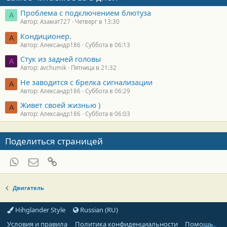
Проблема с подключением блютуза
А
Автор: Азамат727
Четверг в 13:30
Кондиционер.
А
Автор: Александр186
Суббота в 06:13
Стук из задней головы
A
Автор: avchumik
Пятница в 21:32
Не заводится с брелка сигнализации
А
Автор: Александр186
Суббота в 06:29
Живет своей жизнью )
А
Автор: Александр186
Суббота в 06:03
Поделиться страницей
WhatsApp
Электронная почта
Ссылка
Двигатель
Hihglander Style
Russian (RU)
Условия и правила
Политика конфиденциальности
Помощь