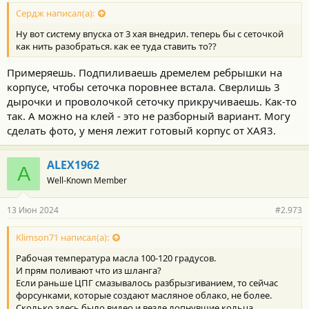
Сердж написал(а):
Ну вот систему впуска от 3 хая внедрил. теперь бы с сеточкой
как нить разобраться. как ее туда ставить то??
Примеряешь. Подпиливаешь дремелем ребрышки на
корпусе, чтобы сеточка поровнее встала. Сверлишь 3
дырочки и проволочкой сеточку прикручиваешь. Как-то
так. А можно на клей - это не разборный вариант. Могу
сделать фото, у меня лежит готовый корпус от ХАЯ3.
ALEX1962
A
Well-Known Member
13 Июн 2024
#2.973
Klimson71 написал(а):
Рабочая температура масла 100-120 градусов.
И прям поливают что из шланга?
Если раньше ЦПГ смазывалось разбрызгиванием, то сейчас
форсунками, которые создают масляное облако, не более.
Сколько здесь было видео и везде лопнувшие кольца,