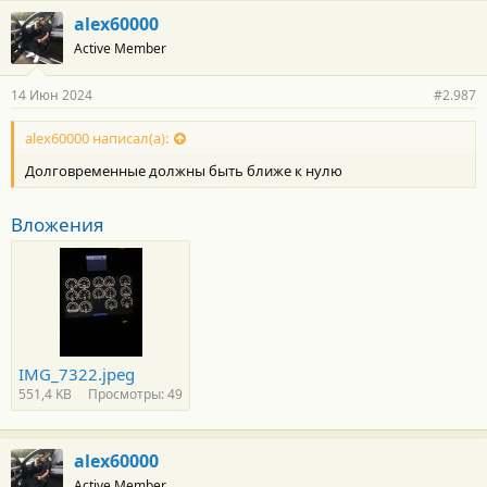
alex60000
Active Member
14 Июн 2024
#2.987
alex60000 написал(а):
Долговременные должны быть ближе к нулю
Вложения
IMG_7322.jpeg
551,4 KB
Просмотры: 49
alex60000
Active Member