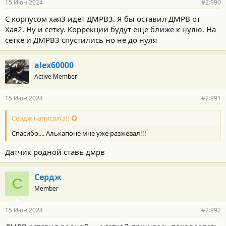
15 Июн 2024
#2.990
С корпусом хая3 идет ДМРВ3. Я бы оставил ДМРВ от
Хая2. Ну и сетку. Коррекции будут еще ближе к нулю. На
сетке и ДМРВ3 спустились но не до нуля
alex60000
Active Member
15 Июн 2024
#2.991
Сердж написал(а):
Спасибо.... Алькапоне мне уже разжевал!!!
Датчик родной ставь дмрв
Сердж
С
Member
15 Июн 2024
#2.992