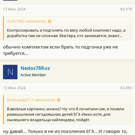
13 Июн 2024
#2.979
ALEX1962 написал(а):
Контролировать и подгонять по весу любой комплект надо, а
доработка там не сложная. Мастера, кто занимается, знают...
обычно комплектом если брать то подгонка уже не
требуется...
Nedos78Rus
N
Active Member
13 Июн 2024
#2.980
Александр111 написал(а):
В весёлые картинки, можно? Ну что б почитали сие, и поняли
размышления сегодняшних детей ЕГЭ. Имхо.хотя, для
нынешнего владельца хайлендера, пойдёт.
ну давай... Только я не из поколения ЕГЭ... И говорю то,