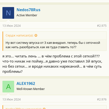
Nedos78Rus
N
Active Member
13 Июн 2024
#2.975
Сердж написал(а):
Ну вот систему впуска от 3 хая внедрил. теперь бы с сеточкой
как нить разобраться. как ее туда ставить то??
я это... читать лень ... в чём проблема с этой сеткой???
что-то никак не пойму...я давно уже поставил 3й впуск,
но без сетки... и вроде никаких нареканий... в чём суть
проблемы?
ALEX1962
A
Well-Known Member
13 Июн 2024
#2.976