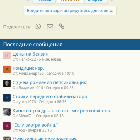
Войдите или зарегистрируйтесь для ответа.
WhatsApp
Электронная почта
Ссылка
Поделиться:
Последние сообщения
Цены на бензин.
H
От: Hankok22
6 мин. назад
Кондиционер.
А
От: Александр186
Сегодня в 10:10
С Днём рождения пепсикольщик!
От: Владимир014
Сегодня в 09:58
Стойки переднего стабилизатора
Y
От: yuriy1976
Сегодня в 08:36
Кинотеатр и др... кто что смотрел и как оно.
От: Mihail71
Сегодня в 08:18
"Если завтра война."
A
От: ASB
Вчера в 23:16
Музыкальные предпочтения