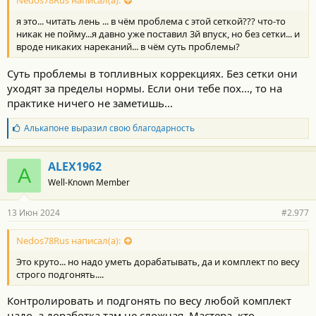
Nedos78Rus написал(а):
я это... читать лень ... в чём проблема с этой сеткой??? что-то
никак не пойму...я давно уже поставил 3й впуск, но без сетки... и
вроде никаких нареканий... в чём суть проблемы?
Суть проблемы в топливных коррекциях. Без сетки они
уходят за пределы нормы. Если они тебе пох..., то на
практике ничего не заметишь...
Б
Алькапоне
выразил свою благодарность
л
а
г
ALEX1962
A
о
Well-Known Member
д
а
р
13 Июн 2024
#2.977
н
о
с
Nedos78Rus написал(а):
т
Это круто... но надо уметь дорабатывать, да и комплект по весу
и
:
строго подгонять....
Контролировать и подгонять по весу любой комплект
надо, а доработка там не сложная. Мастера, кто