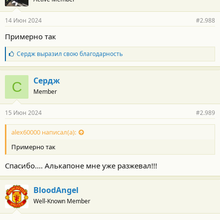
14 Июн 2024
#2.988
Примерно так
Б
Сердж
выразил свою благодарность
л
а
г
Сердж
С
о
Member
д
а
р
15 Июн 2024
#2.989
н
о
с
alex60000 написал(а):
т
Примерно так
и
:
Спасибо.... Алькапоне мне уже разжевал!!!
BloodAngel
Well-Known Member