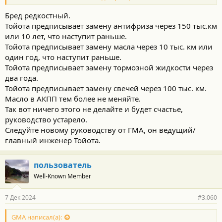
опрокидывают навзничь все эти бредни.
Антифриз без нужны не меняю НИКОГДА. Например, никогда
Бред редкостный.
никем не заменялся антифриз в
Тойота предписывает замену антифриза через 150 тыс.км
Хайлендере 2012 года моего клиента Андрея А, пробег его в
или 10 лет, что наступит раньше.
настоящее время приближается к 360 тысяч км.
Тойота предписывает замену масла через 10 тыс. км или
Товарищи,
НЕ НАДО МЕНЯТЬ АНТИФРИЗ!
Это просто НЕ НАДО.
один год, что наступит раньше.
Вместо хорошего заводского вы/вам нальете/ют красную
Тойота предписывает замену тормозной жидкости через
бурду.
два года.
08889-80072
- 5-литровая банка РАЗБАВЛЕННОЙ версии стоит от
Тойота предписывает замену свечей через 100 тыс. км.
8 тыс руб и выше.
Масло в АКПП тем более не меняйте.
Кстати, подделывать его - одно удовольствие. Нужна только
Так вот ничего этого не делайте и будет счастье,
банка. ;-))))
Купленное за 2 тыщи - НЕ ТО! Остыньте, займитесь чем-нибудь
руководство устарело.
другим.
Следуйте новому руководству от ГМА, он ведущий/
Посмотрите кино, слопайте шоколадку, трахните соседку, но
главный инженер Тойота.
антифриз - не трогайте!
пользователь
Well-Known Member
7 Дек 2024
#3.060
GMA написал(а):