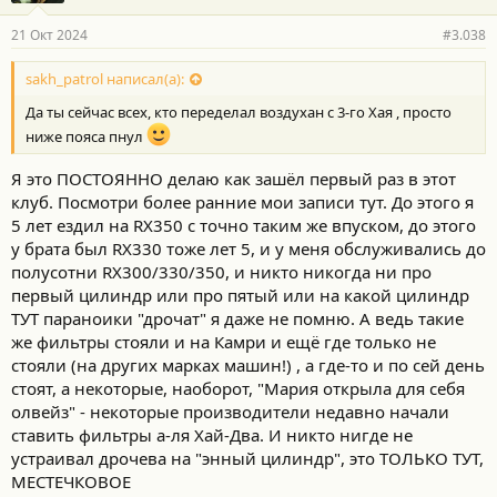
21 Окт 2024
#3.038
sakh_patrol написал(а):
Да ты сейчас всех, кто переделал воздухан с 3-го Хая , просто
ниже пояса пнул
Я это ПОСТОЯННО делаю как зашёл первый раз в этот
клуб. Посмотри более ранние мои записи тут. До этого я
5 лет ездил на RX350 с точно таким же впуском, до этого
у брата был RX330 тоже лет 5, и у меня обслуживались до
полусотни RX300/330/350, и никто никогда ни про
первый цилиндр или про пятый или на какой цилиндр
ТУТ параноики "дрочат" я даже не помню. А ведь такие
же фильтры стояли и на Камри и ещё где только не
стояли (на других марках машин!) , а где-то и по сей день
стоят, а некоторые, наоборот, "Мария открыла для себя
олвейз" - некоторые производители недавно начали
ставить фильтры а-ля Хай-Два. И никто нигде не
устраивал дрочева на "энный цилиндр", это ТОЛЬКО ТУТ,
МЕСТЕЧКОВОЕ