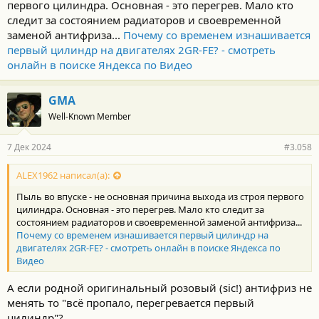
первого цилиндра. Основная - это перегрев. Мало кто
ничего с ним не делали!Кроме установки гбо
следит за состоянием радиаторов и своевременной
заменой антифриза...
Почему со временем изнашивается
первый цилиндр на двигателях 2GR-FE? - смотреть
онлайн в поиске Яндекса по Видео
GMA
Well-Known Member
7 Дек 2024
#3.058
ALEX1962 написал(а):
Пыль во впуске - не основная причина выхода из строя первого
цилиндра. Основная - это перегрев. Мало кто следит за
состоянием радиаторов и своевременной заменой антифриза...
Почему со временем изнашивается первый цилиндр на
двигателях 2GR-FE? - смотреть онлайн в поиске Яндекса по
Видео
А если родной оригинальный розовый (sic!) антифриз не
менять то "всё пропало, перегревается первый
цилиндр"?