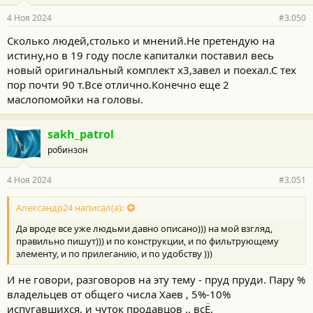
а
р
4 Ноя 2024
#3.050
н
о
Сколько людей,столько и мнений.Не претендую на
с
истину,но в 19 году после капиталки поставил весь
т
и
новый оригинальный комплект х3,завел и поехал.С тех
:
пор почти 90 т.Все отлично.Конечно еще 2
маслопомойки на головы.
sakh_patrol
робинзон
4 Ноя 2024
#3.051
Александр24 написал(а):
Да вроде все уже людьми давно описано))) на мой взгляд,
правильно пишут))) и по конструкции, и по фильтрующему
элементу, и по прилеганию, и по удобству )))
И не говори, разговоров на эту тему - пруд пруди. Пару %
владельцев от общего числа Хаев , 5%-10%
испугавшихся, и чуток продавцов .. всЁ.