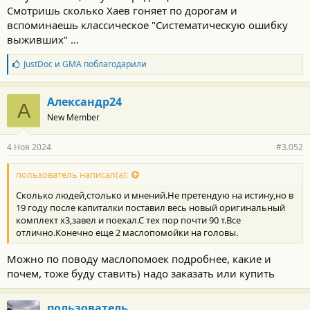
Смотришь сколько Хаев гоняет по дорогам и
вспоминаешь классическое "Систематическую ошибку
выживших" ...
Б
JustDoc
и
GMA
поблагодарили
л
а
г
Александр24
А
о
New Member
д
а
р
4 Ноя 2024
#3.052
н
о
с
пользователь написал(а):
т
Сколько людей,столько и мнений.Не претендую на истину,но в
и
:
19 году после капиталки поставил весь новый оригинальный
комплект х3,завел и поехал.С тех пор почти 90 т.Все
отлично.Конечно еще 2 маслопомойки на головы.
Можно по поводу маслопомоек подробнее, какие и
почем, тоже буду ставить) надо заказать или купить
пользователь