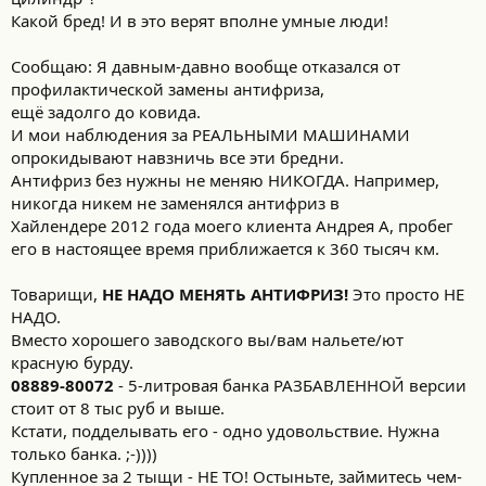
Какой бред! И в это верят вполне умные люди!
Сообщаю: Я давным-давно вообще отказался от
профилактической замены антифриза,
ещё задолго до ковида.
И мои наблюдения за РЕАЛЬНЫМИ МАШИНАМИ
опрокидывают навзничь все эти бредни.
Антифриз без нужны не меняю НИКОГДА. Например,
никогда никем не заменялся антифриз в
Хайлендере 2012 года моего клиента Андрея А, пробег
его в настоящее время приближается к 360 тысяч км.
Товарищи,
НЕ НАДО МЕНЯТЬ АНТИФРИЗ!
Это просто НЕ
НАДО.
Вместо хорошего заводского вы/вам нальете/ют
красную бурду.
08889-80072
- 5-литровая банка РАЗБАВЛЕННОЙ версии
стоит от 8 тыс руб и выше.
Кстати, подделывать его - одно удовольствие. Нужна
только банка. ;-))))
Купленное за 2 тыщи - НЕ ТО! Остыньте, займитесь чем-