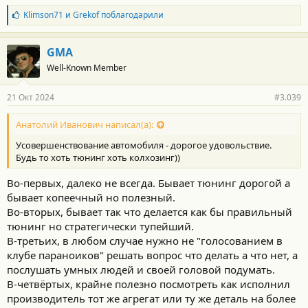
Б
Klimson71
и
Grekof
поблагодарили
л
а
г
GMA
о
Well-Known Member
д
а
р
21 Окт 2024
#3.039
н
о
с
Анатолий Иванович написал(а):
т
Усовершенствование автомобиля - дорогое удовольствие.
и
:
Будь то хоть тюнинг хоть колхозинг))
Во-первых, далеко не всегда. Бывает тюнинг дорогой а
бывает копеечный но полезный.
Во-вторых, бывает так что делается как бы правильный
тюнинг но стратегически тупейший.
В-третьих, в любом случае нужно не "голосованием в
клубе параноиков" решать вопрос что делать а что нет, а
послушать умных людей и своей головой подумать.
В-четвёртых, крайне полезно посмотреть как исполнил
производитель тот же агрегат или ту же деталь на более