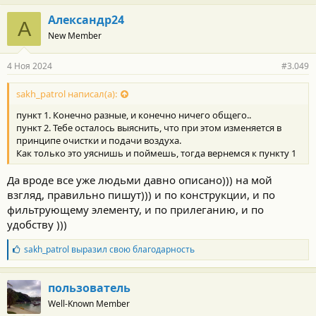
Александр24
А
New Member
4 Ноя 2024
#3.049
sakh_patrol написал(а):
пункт 1. Конечно разные, и конечно ничего общего..
пункт 2. Тебе осталось выяснить, что при этом изменяется в
принципе очистки и подачи воздуха.
Как только это уяснишь и поймешь, тогда вернемся к пункту 1
Да вроде все уже людьми давно описано))) на мой
взгляд, правильно пишут))) и по конструкции, и по
фильтрующему элементу, и по прилеганию, и по
удобству )))
Б
sakh_patrol
выразил свою благодарность
л
а
г
пользователь
о
Well-Known Member
д