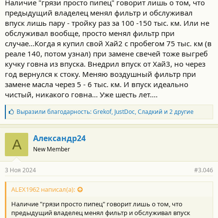
Наличие "грязи просто пипец" говорит лишь о том, что
предыдущий владелец менял фильтр и обслуживал
впуск лишь пару - тройку раз за 100 -150 тыс. км. Или не
обслуживал вообще, просто менял фильтр при
случае...Когда я купил свой Хай2 с пробегом 75 тыс. км (в
реале 140, потом узнал) при замене свечей тоже выгреб
кучку говна из впуска. Внедрил впуск от Хай3, но через
год вернулся к стоку. Меняю воздушный фильтр при
замене масла через 5 - 6 тыс. км. И впуск идеально
чистый, никакого говна... Уже шесть лет....
Б
Выразили благодарность:
Grekof
,
JustDoc
,
Сладкий
и 2 другие
л
а
г
Александр24
А
о
New Member
д
а
р
3 Ноя 2024
#3.046
н
о
с
ALEX1962 написал(а):
т
Наличие "грязи просто пипец" говорит лишь о том, что
и
:
предыдущий владелец менял фильтр и обслуживал впуск