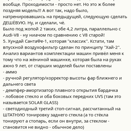
вообще. Проходимости - просто нет. Но это ж более
поздняя модель!!! А вот так, надо было,
натренировавшись на предыдущей, следующую сделать
ДЕШЁВУЮ. Ну, и сделали, чё.
Было под жопой 2 таких, обе 4,2 литра, параллельно с
Audi-V8 - ну ниачом по сравнению с V8 старой!
5. Хундай СантаФе-1, которая "классик". Кстати, там
впускной воздухофильтр сделан по принципу "Хай-2".
Анализ вариантов комплектации машин привёл меня к
тому что на жёниной машинке, которая была на руках
ажно 9 лет, от старших моделей были поставлены
- аммо
- ручной регулятор/корректор высоты фар ближнего и
дальнего света
- демпфер-амортизатор плавного открытия бардачка
- лобовое стекло и оба боковых передних UVS (там это
называется SOLAR GLASS)
- светодиодный третий стоп-сигнал, рассчитанный на
ШТАТНУЮ тонировку заднего стекла (а то стёкла
тонируют а стопарь, если он внутри, за стеклом -
становится не видно - обычное дело)