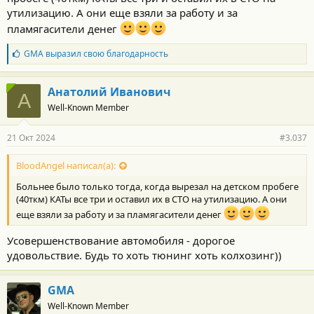
утилизацию. А они еще взяли за работу и за
пламягасители денег
Б
GMA
выразил свою благодарность
л
а
г
Анатолий Иванович
А
о
Well-Known Member
д
а
р
21 Окт 2024
#3.037
н
о
с
BloodAngel написал(а):
т
Больнее было только тогда, когда вырезал на детском пробеге
и
:
(40ткм) КАТы все три и оставил их в СТО на утилизацию. А они
еще взяли за работу и за пламягасители денег
Усовершенствование автомобиля - дорогое
удовольствие. Будь то хоть тюнинг хоть колхозинг))
GMA
Well-Known Member