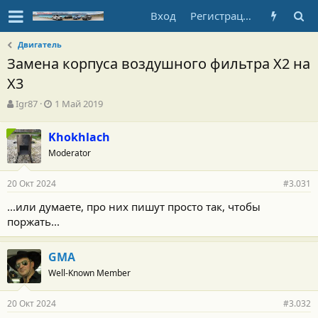
Вход
Регистрация
Двигатель
Замена корпуса воздушного фильтра Х2 на
Х3
А
Д
Igr87
1 Май 2019
в
а
т
т
Khokhlach
о
а
Moderator
р
н
т
а
е
ч
20 Окт 2024
#3.031
м
а
ы
л
...или думаете, про них пишут просто так, чтобы
а
поржать...
GMA
Well-Known Member
20 Окт 2024
#3.032