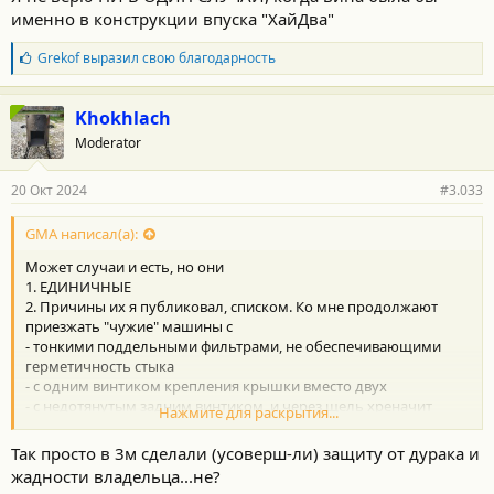
именно в конструкции впуска "ХайДва"
Б
Grekof
выразил свою благодарность
л
а
г
Khokhlach
о
Moderator
д
а
р
20 Окт 2024
#3.033
н
о
с
GMA написал(а):
т
Может случаи и есть, но они
и
:
1. ЕДИНИЧНЫЕ
2. Причины их я публиковал, списком. Ко мне продолжают
приезжать "чужие" машины с
- тонкими поддельными фильтрами, не обеспечивающими
герметичность стыка
- с одним винтиком крепления крышки вместо двух
- с недотянутым задним винтиком, и через щель хреначит
Нажмите для раскрытия...
грязный воздух. Передний тоже часто оказывается недотянут.
- с фильтром, поставленным с перекосом
Так просто в 3м сделали (усоверш-ли) защиту от дурака и
- с крышкой, которая зацеплена не на два крючка как
жадности владельца...не?
положено, а только на один, который ближе к радиатору. А