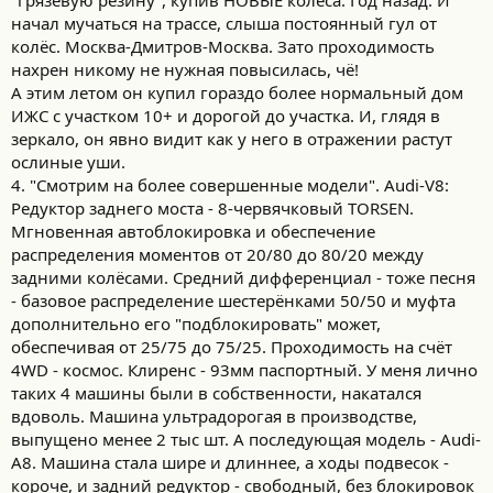
"грязевую резину", купив НОВЫЕ колёса. Год назад. И
начал мучаться на трассе, слыша постоянный гул от
колёс. Москва-Дмитров-Москва. Зато проходимость
нахрен никому не нужная повысилась, чё!
А этим летом он купил гораздо более нормальный дом
ИЖС с участком 10+ и дорогой до участка. И, глядя в
зеркало, он явно видит как у него в отражении растут
ослиные уши.
4. "Смотрим на более совершенные модели". Audi-V8:
Редуктор заднего моста - 8-червячковый TORSEN.
Мгновенная автоблокировка и обеспечение
распределения моментов от 20/80 до 80/20 между
задними колёсами. Средний дифференциал - тоже песня
- базовое распределение шестерёнками 50/50 и муфта
дополнительно его "подблокировать" может,
обеспечивая от 25/75 до 75/25. Проходимость на счёт
4WD - космос. Клиренс - 93мм паспортный. У меня лично
таких 4 машины были в собственности, накатался
вдоволь. Машина ультрадорогая в производстве,
выпущено менее 2 тыс шт. А последующая модель - Audi-
A8. Машина стала шире и длиннее, а ходы подвесок -
короче, и задний редуктор - свободный, без блокировок