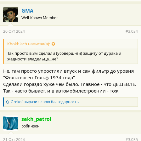
второй - "по недогляду" не попал в зацепление и через щель в
несколько миллиметров хреначит грязный воздух
GMA
Well-Known Member
Я не верю НИ В ОДИН СЛУЧАЙ, когда вина была бы именно в
конструкции впуска "ХайДва"
20 Окт 2024
#3.034
Khokhlach написал(а):
Так просто в 3м сделали (усоверш-ли) защиту от дурака и
жадности владельца...не?
Не, там просто упростили впуск и сам фильтр до уровня
"Фолькваген-Гольф 1974 года".
Сделали гораздо хуже чем было. Главное - что ДЕШЕВЛЕ.
Так - часто бывает, и в автомобилестроении - тож.
Б
Grekof
выразил свою благодарность
л
а
г
sakh_patrol
о
робинзон
д
а
р
21 Окт 2024
#3.035