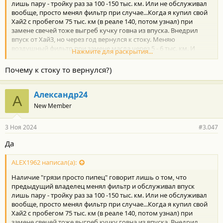
лишь пару - тройку раз за 100 -150 тыс. км. Или не обслуживал
вообще, просто менял фильтр при случае...Когда я купил свой
Хай2 с пробегом 75 тыс. км (в реале 140, потом узнал) при
замене свечей тоже выгреб кучку говна из впуска. Внедрил
впуск от Хай3, но через год вернулся к стоку. Меняю
воздушный фильтр при замене масла через 5 - 6 тыс. км. И
Нажмите для раскрытия...
впуск идеально чистый, никакого говна... Уже шесть лет....
Почему к стоку то вернулся?)
Александр24
А
New Member
3 Ноя 2024
#3.047
Да
ALEX1962 написал(а):
Наличие "грязи просто пипец" говорит лишь о том, что
предыдущий владелец менял фильтр и обслуживал впуск
лишь пару - тройку раз за 100 -150 тыс. км. Или не обслуживал
вообще, просто менял фильтр при случае...Когда я купил свой
Хай2 с пробегом 75 тыс. км (в реале 140, потом узнал) при
замене свечей тоже выгреб кучку говна из впуска. Внедрил