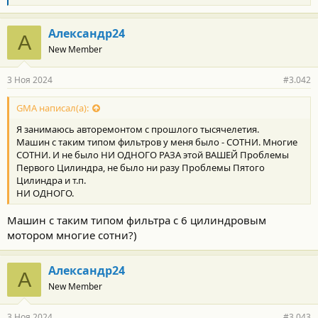
л
а
г
Александр24
А
о
New Member
д
а
р
3 Ноя 2024
#3.042
н
о
с
GMA написал(а):
т
Я занимаюсь авторемонтом с прошлого тысячелетия.
и
:
Машин с таким типом фильтров у меня было - СОТНИ. Многие
СОТНИ. И не было НИ ОДНОГО РАЗА этой ВАШЕЙ Проблемы
Первого Цилиндра, не было ни разу Проблемы Пятого
Цилиндра и т.п.
НИ ОДНОГО.
Машин с таким типом фильтра с 6 цилиндровым
мотором многие сотни?)
Александр24
А
New Member
3 Ноя 2024
#3.043