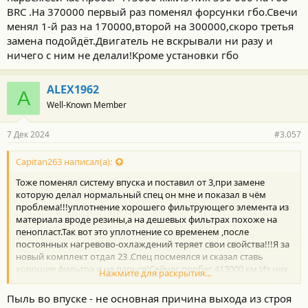
BRC .На 370000 первый раз поменял форсунки гбо.Свечи
менял 1-й раз на 170000,второй на 300000,скоро третья
замена подойдёт.Двигатель не вскрывали ни разу и
ничего с ним не делали!Кроме установки гбо
ALEX1962
A
Well-Known Member
7 Дек 2024
#3.057
Capitan263 написал(а):
Тоже поменял систему впуска и поставил от 3,при замене
которую делал нормальный спец он мне и показал в чём
проблема!!!уплотнение хорошего фильтрующего элемента из
материала вроде резины,а на дешевых фильтрах похоже на
пенопласт.Так вот это уплотнение со временем ,после
постоянных нагревово-охлаждений теряет свои свойства!!!Я за
новый комплект отдал 23 .Спец посмеялся и сказал ставь
хорошие фильтра и не парься!Сейчас пробег 413000 км.Из них
Нажмите для раскрытия...
390 000 на гбо BRC .На 370000 первый раз поменял форсунки
гбо.Свечи менял 1-й раз на 170000,второй на 300000,скоро
Пыль во впуске - не основная причина выхода из строя
третья замена подойдёт.Двигатель не вскрывали ни разу и