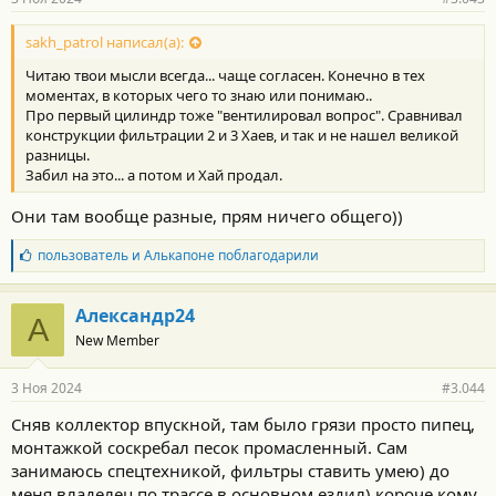
sakh_patrol написал(а):
Читаю твои мысли всегда... чаще согласен. Конечно в тех
моментах, в которых чего то знаю или понимаю..
Про первый цилиндр тоже "вентилировал вопрос". Сравнивал
конструкции фильтрации 2 и 3 Хаев, и так и не нашел великой
разницы.
Забил на это... а потом и Хай продал.
Они там вообще разные, прям ничего общего))
Б
пользователь
и
Алькапоне
поблагодарили
л
а
г
Александр24
А
о
New Member
д
а
р
3 Ноя 2024
#3.044
н
о
Сняв коллектор впускной, там было грязи просто пипец,
с
монтажкой соскребал песок промасленный. Сам
т
и
занимаюсь спецтехникой, фильтры ставить умею) до
:
меня владелец по трассе в основном ездил) короче кому