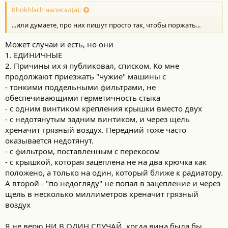
Khokhlach написал(а):
...или думаете, про них пишут просто так, чтобы поржать...
Может случаи и есть, но они
1. ЕДИНИЧНЫЕ
2. Причины их я публиковал, списком. Ко мне
продолжают приезжать "чужие" машины с
- тонкими поддельными фильтрами, не
обеспечивающими герметичность стыка
- с одним винтиком крепления крышки вместо двух
- с недотянутым задним винтиком, и через щель
хреначит грязный воздух. Передний тоже часто
оказывается недотянут.
- с фильтром, поставленным с перекосом
- с крышкой, которая зацеплена не на два крючка как
положено, а только на один, который ближе к радиатору.
А второй - "по недогляду" не попал в зацепление и через
щель в несколько миллиметров хреначит грязный
воздух
Я не верю НИ В ОДИН СЛУЧАЙ, когда вина была бы