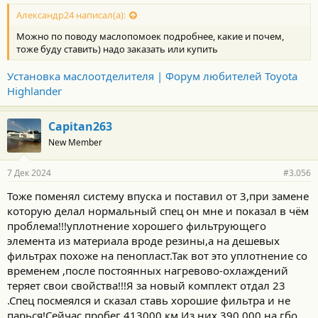
Александр24 написал(а):
Можно по поводу маслопомоек подробнее, какие и почем,
тоже буду ставить) надо заказать или купить
Установка маслоотделителя | Форум любителей Toyota
Highlander
Capitan263
New Member
7 Дек 2024
#3.056
Тоже поменял систему впуска и поставил от 3,при замене
которую делал нормальный спец он мне и показал в чём
проблема!!!уплотнение хорошего фильтрующего
элемента из материала вроде резины,а на дешевых
фильтрах похоже на пенопласт.Так вот это уплотнение со
временем ,после постоянных нагревово-охлаждений
теряет свои свойства!!!Я за новый комплект отдал 23
.Спец посмеялся и сказал ставь хорошие фильтра и не
парься!Сейчас пробег 413000 км.Из них 390 000 на гбо