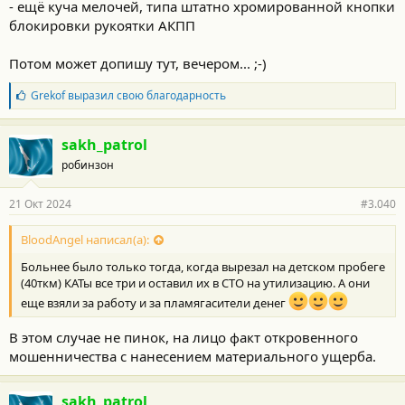
- ещё куча мелочей, типа штатно хромированной кнопки
блокировки рукоятки АКПП
Потом может допишу тут, вечером... ;-)
Б
Grekof
выразил свою благодарность
л
а
г
sakh_patrol
о
робинзон
д
а
р
21 Окт 2024
#3.040
н
о
с
BloodAngel написал(а):
т
Больнее было только тогда, когда вырезал на детском пробеге
и
:
(40ткм) КАТы все три и оставил их в СТО на утилизацию. А они
еще взяли за работу и за пламягасители денег
В этом случае не пинок, на лицо факт откровенного
мошенничества с нанесением материального ущерба.
sakh_patrol