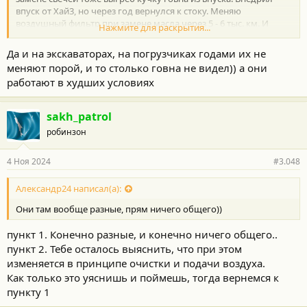
впуск от Хай3, но через год вернулся к стоку. Меняю
воздушный фильтр при замене масла через 5 - 6 тыс. км. И
Нажмите для раскрытия...
впуск идеально чистый, никакого говна... Уже шесть лет....
Да и на экскаваторах, на погрузчиках годами их не
меняют порой, и то столько говна не видел)) а они
работают в худших условиях
sakh_patrol
робинзон
4 Ноя 2024
#3.048
Александр24 написал(а):
Они там вообще разные, прям ничего общего))
пункт 1. Конечно разные, и конечно ничего общего..
пункт 2. Тебе осталось выяснить, что при этом
изменяется в принципе очистки и подачи воздуха.
Как только это уяснишь и поймешь, тогда вернемся к
пункту 1