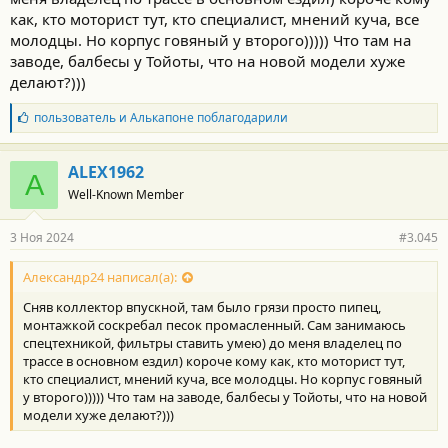
как, кто моторист тут, кто специалист, мнений куча, все
молодцы. Но корпус говяный у второго))))) Что там на
заводе, балбесы у Тойоты, что на новой модели хуже
делают?)))
Б
пользователь
и
Алькапоне
поблагодарили
л
а
г
ALEX1962
A
о
Well-Known Member
д
а
р
3 Ноя 2024
#3.045
н
о
с
Александр24 написал(а):
т
Сняв коллектор впускной, там было грязи просто пипец,
и
:
монтажкой соскребал песок промасленный. Сам занимаюсь
спецтехникой, фильтры ставить умею) до меня владелец по
трассе в основном ездил) короче кому как, кто моторист тут,
кто специалист, мнений куча, все молодцы. Но корпус говяный
у второго))))) Что там на заводе, балбесы у Тойоты, что на новой
модели хуже делают?)))