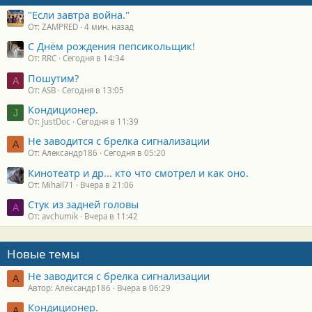
антифриз - не трогайте!
:
"Если завтра война."
От: ZAMPRED
4 мин. назад
С Днём рождения пепсикольщик!
От: RRC
Сегодня в 14:34
Пошутим?
A
От: ASB
Сегодня в 13:05
Кондиционер.
J
От: JustDoc
Сегодня в 11:39
Не заводится с брелка сигнализации
А
От: Александр186
Сегодня в 05:20
Кинотеатр и др... кто что смотрел и как оно.
От: Mihail71
Вчера в 21:06
Стук из задней головы
A
От: avchumik
Вчера в 11:42
Новые темы
Не заводится с брелка сигнализации
А
Автор: Александр186
Вчера в 06:29
Кондиционер.
А