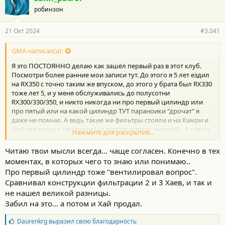
робинзон
21 Окт 2024
#3.041
GMA написал(а):
Я это ПОСТОЯННО делаю как зашёл первый раз в этот клуб.
Посмотри более ранние мои записи тут. До этого я 5 лет ездил
на RX350 с точно таким же впуском, до этого у брата был RX330
тоже лет 5, и у меня обслуживались до полусотни
RX300/330/350, и никто никогда ни про первый цилиндр или
про пятый или на какой цилиндр ТУТ параноики "дрочат" я
даже не помню. А ведь такие же фильтры стояли и на Камри и
ещё где только не стояли (на других марках машин!) , а где-то
Нажмите для раскрытия...
и по сей день стоят, а некоторые, наоборот, "Мария открыла
для себя олвейз" - некоторые производители недавно начали
Читаю твои мысли всегда... чаще согласен. Конечно в тех
ставить фильтры а-ля Хай-Два. И никто нигде не устраивал
моментах, в которых чего то знаю или понимаю..
дрочева на "энный цилиндр", это ТОЛЬКО ТУТ, МЕСТЕЧКОВОЕ
Про первый цилиндр тоже "вентилировал вопрос".
Сравнивал конструкции фильтрации 2 и 3 Хаев, и так и
не нашел великой разницы.
Забил на это... а потом и Хай продал.
Б
Daurenkrg
выразил свою благодарность