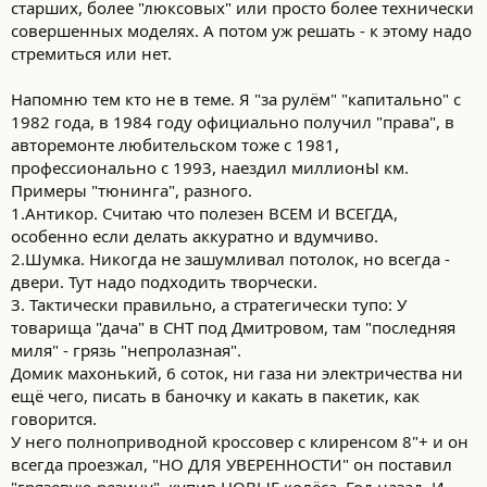
старших, более "люксовых" или просто более технически
совершенных моделях. А потом уж решать - к этому надо
стремиться или нет.
Напомню тем кто не в теме. Я "за рулём" "капитально" с
1982 года, в 1984 году официально получил "права", в
авторемонте любительском тоже с 1981,
профессионально с 1993, наездил миллионЫ км.
Примеры "тюнинга", разного.
1.Антикор. Считаю что полезен ВСЕМ И ВСЕГДА,
особенно если делать аккуратно и вдумчиво.
2.Шумка. Никогда не зашумливал потолок, но всегда -
двери. Тут надо подходить творчески.
3. Тактически правильно, а стратегически тупо: У
товарища "дача" в СНТ под Дмитровом, там "последняя
миля" - грязь "непролазная".
Домик махонький, 6 соток, ни газа ни электричества ни
ещё чего, писать в баночку и какать в пакетик, как
говорится.
У него полноприводной кроссовер с клиренсом 8"+ и он
всегда проезжал, "НО ДЛЯ УВЕРЕННОСТИ" он поставил