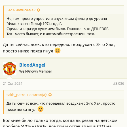
н
о
с
GMA написал(а):
т
Не, там просто упростили впуск и сам фильтр до уровня
и
:
"Фолькваген-Гольф 1974 года".
Сделали гораздо хуже чем было. Главное - что ДЕШЕВЛЕ.
Так - часто бывает, и в автомобилестроении - тож.
Да ты сейчас всех, кто переделал воздухан с 3-го Хая ,
просто ниже пояса пнул
BloodAngel
Well-Known Member
21 Окт 2024
#3.036
sakh_patrol написал(а):
Да ты сейчас всех, кто переделал воздухан с 3-го Хая , просто
ниже пояса пнул
Больнее было только тогда, когда вырезал на детском
пробеге (40ткм) КАТы все три и оставил их в СТО на