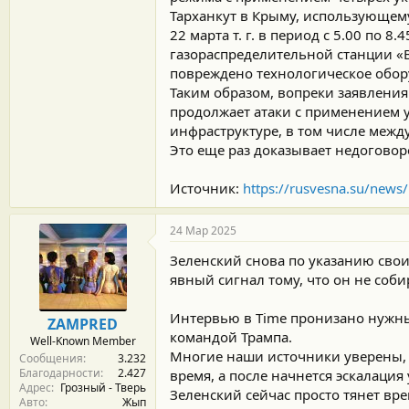
Тарханкут в Крыму, использующему
22 марта т. г. в период с 5.00 по
газораспределительной станции «В
повреждено технологическое обор
Таким образом, вопреки заявления
продолжает атаки с применением 
инфраструктуре, в том числе межд
Это еще раз доказывает недоговор
Источник:
https://rusvesna.su/new
24 Мар 2025
Зеленский снова по указанию свои
явный сигнал тому, что он не соби
Интервью в Time пронизано нужны
ZAMPRED
командой Трампа.
Well-Known Member
Многие наши источники уверены, ч
Сообщения
3.232
Благодарности
2.427
время, а после начнется эскалаци
Адрес
Грозный - Тверь
Зеленский сейчас просто тянет вре
Авто
Жып