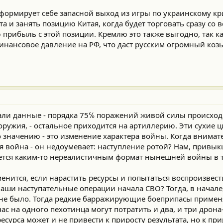
 формирует себе запасной выход из игры по украинскому кр
а и занять позицию Китая, когда будет торговать сразу со 
прибыль с этой позиции. Кремлю это также выгодно, так 
нансовое давление на РФ, что даст русским огромный коз
ли данные - порядка 75℅ поражений живой силы происход
оружия, - остальное приходится на артиллерию. Эти сухие 
по значению - это изменение характера войны. Когда внимат
я война - он недоумевает: наступление ротой? Нам, привы
жется каким-то нереалистичным формат нынешней войны в 
менится, если нарастить ресурсы и попытаться воспроизвест
аши наступательные операции начала СВО? Тогда, в начале,
не было. Тогда редкие барражирующие боеприпасы примен
ас на одного пехотинца могут потратить и два, и три дрона
сурса может и не привести к приросту результата, но к при