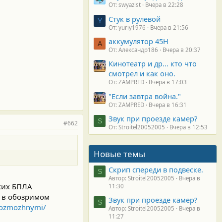
От: swyazist
Вчера в 22:28
Стук в рулевой
Y
От: yuriy1976
Вчера в 21:56
аккумулятор 45H
А
От: Александр186
Вчера в 20:37
Кинотеатр и др... кто что
смотрел и как оно.
От: ZAMPRED
Вчера в 17:03
"Если завтра война."
От: ZAMPRED
Вчера в 16:31
Звук при проезде камер?
S
#662
От: Stroitel20052005
Вчера в 12:53
Новые темы
Скрип спереди в подвеске.
S
Автор: Stroitel20052005
Вчера в
ких БПЛА
11:30
) в обозримом
Звук при проезде камер?
S
evozmozhnymi/
Автор: Stroitel20052005
Вчера в
11:27