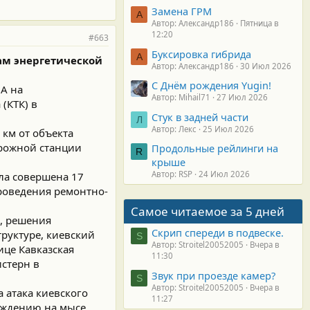
Замена ГРМ
А
Автор: Александр186
Пятница в
12:20
#663
Буксировка гибрида
А
ам энергетической
Автор: Александр186
30 Июл 2026
С Днём рождения Yugin!
А на
Автор: Mihail71
27 Июл 2026
(КТК) в
Стук в задней части
Л
Автор: Лекс
25 Июл 2026
 км от объекта
рожной станции
Продольные рейлинги на
R
крыше
Автор: RSP
24 Июл 2026
ла совершена 17
проведения ремонтно-
Самое читаемое за 5 дней
А, решения
Скрип спереди в подвеске.
руктуре, киевский
S
Автор: Stroitel20052005
Вчера в
ице Кавказская
11:30
стерн в
Звук при проезде камер?
S
Автор: Stroitel20052005
Вчера в
а атака киевского
11:27
ождению на мысе