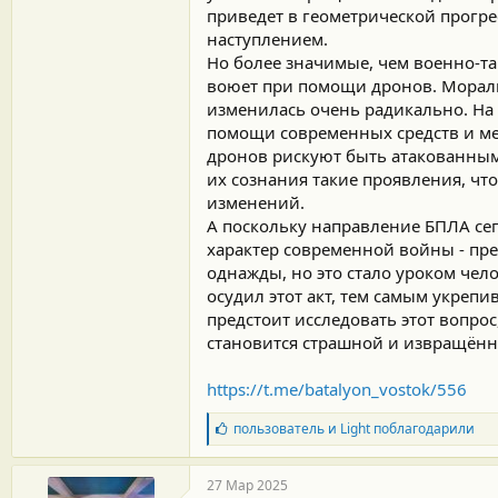
приведет в геометрической прогрес
наступлением.
Но более значимые, чем военно-та
воюет при помощи дронов. Мораль 
изменилась очень радикально. На 
помощи современных средств и мет
дронов рискуют быть атакованным
их сознания такие проявления, чт
изменений.
А поскольку направление БПЛА сег
характер современной войны - пр
однажды, но это стало уроком чел
осудил этот акт, тем самым укреп
предстоит исследовать этот вопрос
становится страшной и извращённ
https://t.me/batalyon_vostok/556
Б
пользователь
и
Light
поблагодарили
л
а
г
27 Мар 2025