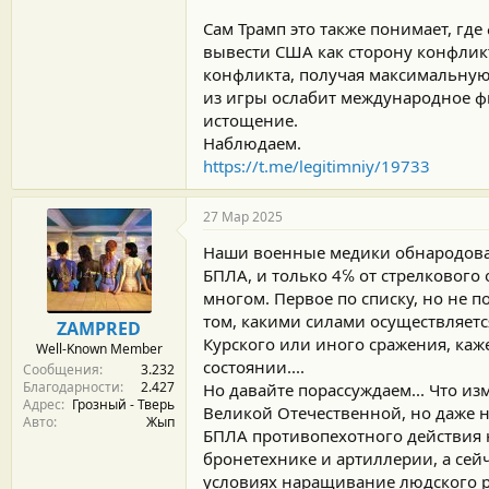
Сам Трамп это также понимает, где
вывести США как сторону конфликт
конфликта, получая максимальную 
из игры ослабит международное фи
истощение.
Наблюдаем.
https://t.me/legitimniy/19733
27 Мар 2025
Наши военные медики обнародова
БПЛА, и только 4℅ от стрелкового 
многом. Первое по списку, но не 
том, какими силами осуществляетс
ZAMPRED
Курского или иного сражения, ка
Well-Known Member
состоянии....
Сообщения
3.232
Благодарности
2.427
Но давайте порассуждаем... Что из
Адрес
Грозный - Тверь
Великой Отечественной, но даже н
Авто
Жып
БПЛА противопехотного действия 
бронетехнике и артиллерии, а сейч
условиях наращивание людского ре