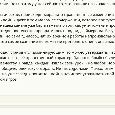
сии. Вот поэтому у нас сейчас то, что раньше называлось а
ктические, происходят морально-нравственные изменения в
войны даже в том малом ее содержании, которое присутст
нашем канале уже была заметка о том, как уничтожение пр
одов постепенно превратилось в подвид геймерства. Безу
и, но сама "философия" их военной работы непроизвольно
о это самое сознание не может не претерпеть очень опасных
одня становится доминирующим, то можно утверждать, что
ежде всего, её нравственный характер. Ядерные бомбы бы
овечеству. Правда, каждый извлёк свой урок, - но любой н
ив общечеловеческую мораль. Не так с дронами. Психологам
, но уже сегодня понятно - война начинает утрачивать сво
ой игрой.