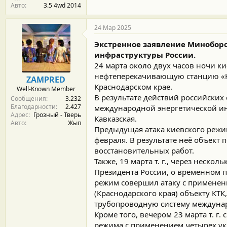
Авто
3.5 4wd 2014
24 Мар 2025
Экстренное заявление Миноборо
инфраструктуры России.
24 марта около двух часов ночи 
нефтеперекачивающую станцию «Кр
ZAMPRED
Краснодарском крае.
Well-Known Member
В результате действий российских
Сообщения
3.232
Благодарности
2.427
международной энергетической ин
Адрес
Грозный - Тверь
Кавказская.
Авто
Жып
Предыдущая атака киевского реж
февраля. В результате неё объект
восстановительных работ.
Также, 19 марта т. г., через неск
Президента России, о временном 
режим совершил атаку с применени
(Краснодарского края) объекту КТ
трубопроводную систему междуна
Кроме того, вечером 23 марта т. г
режима с применением четырех ук