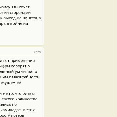
изису. Он хочет
всеми сторонами
как выход Вашингтона
ырь в войне на
#665
ит от применения
цифры говорят о
ельный ум читает о
кшим к масштабности
текущем её
и не то, что битвы
 такого количества
ялись по
-камикадзе. В этих
росту потерь