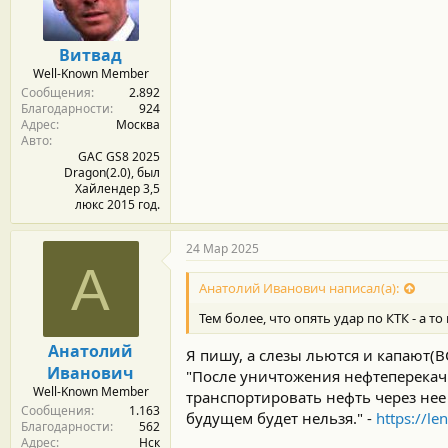
м
а
ы
л
а
Витвад
Well-Known Member
Сообщения
2.892
Благодарности
924
Адрес
Москва
Авто
GAC GS8 2025
Dragon(2.0), был
Хайлендер 3,5
люкс 2015 год.
24 Мар 2025
А
Анатолий Иванович написал(а):
Тем более, что опять удар по КТК - а то
Анатолий
Я пишу, а слезы льются и капают(В
Иванович
"После уничтожения нефтеперекач
Well-Known Member
транспортировать нефть через нее
Сообщения
1.163
будущем будет нельзя." -
https://l
Благодарности
562
Адрес
Нск