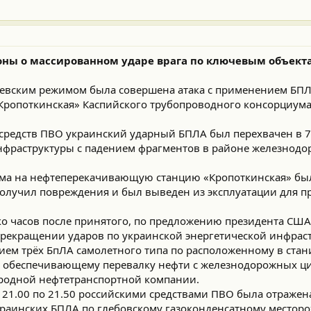
ны о массированном ударе врага по ключевым объект
киевским режимом была совершена атака с применением БПЛ
опоткинская» Каспийского трубопроводного консорциума 
 средств ПВО украинский ударный БПЛА был перехвачен в 7
фраструктуры с падением фрагментов в районе железнодо
има на нефтеперекачивающую станцию «Кропоткинская» бы
 получил повреждения и был выведен из эксплуатации для 
олько часов после принятого, по предложению президента СШ
прекращении ударов по украинской энергетической инфраст
ем трёх БпЛА самолетного типа по расположенному в стан
К, обеспечивающему перевалку нефти с железнодорожных ци
родной нефтетранспортной компании.
. с 21.00 по 21.50 российскими средствами ПВО была отражен
раинских БПЛА по глебовскому газоконденсатному местор