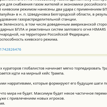
ся для снабжения газом жителей и экономики российского
 8.45 киевским режимом нанесены два удара с применением Б
алуйка» в н. п. Шведуновка Белгородской области, в резул
удование газораспределительной станции.
м Зеленского, в том числе доведенным американской стор
ударных БПЛА и реактивных систем залпового огня HIMARS 
ународной, на территории Российской Федерации.
оспособность киевского режима.
s/1742826476
х кураторов глобалистов начинает мягко торпедировать Тра
рается идти на мирный кейс Трампа.
ми нарративами, которые формируют его будущие шаги по
то мира не будет. Максимум будет некое частичное перем
я уже с привлечением новых игроков.
мя.