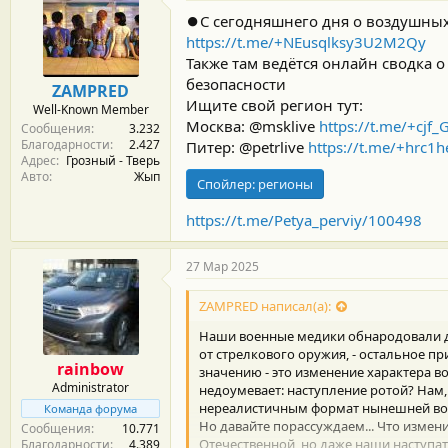
о
д
⏺С сегодняшнего дня о воздушных 
а
https://t.me/+NEusqlksy3U2M2Qy
р
Также там ведётся онлайн сводка 
н
о
безопасности
ZAMPRED
с
Ищите свой регион тут:
Well-Known Member
т
Москва: @msklive
https://t.me/+cj
Сообщения
3.232
и
Благодарности
2.427
:
Питер: @petrlive
https://t.me/+hrc
Адрес
Грозный - Тверь
Авто
Жып
Спойлер:
регионы
https://t.me/Petya_perviy/100498
27 Мар 2025
ZAMPRED написал(а):
Наши военные медики обнародовали д
от стрелкового оружия, - остальное пр
rainbow
значению - это изменение характера в
Administrator
недоумевает: наступление ротой? Нам
нереалистичным формат нынешней войн
Команда форума
Но давайте порассуждаем... Что измени
Сообщения
10.771
Отечественной, но даже наши наступат
Благодарности
4.389