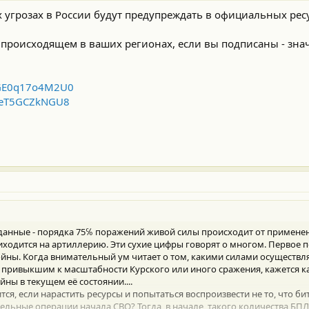
угрозах в России будут предупреждать в официальных ресу
о происходящем в ваших регионах, если вы подписаны - зна
f_GE0q17o4M2U0
1heT5GCZkNGU8
анные - порядка 75℅ поражений живой силы происходит от применен
иходится на артиллерию. Эти сухие цифры говорят о многом. Первое по
ойны. Когда внимательный ум читает о том, какими силами осуществля
, привыкшим к масштабности Курского или иного сражения, кажется к
ы в текущем её состоянии....
тся, если нарастить ресурсы и попытаться воспроизвести не то, что б
ельные операции начала СВО? Тогда, в начале, такого количества БП