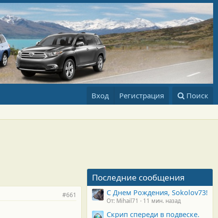
Вход
Регистрация
Поиск
Последние сообщения
С Днем Рождения, Sokolov73!
#661
От: Mihail71
11 мин. назад
Скрип спереди в подвеске.