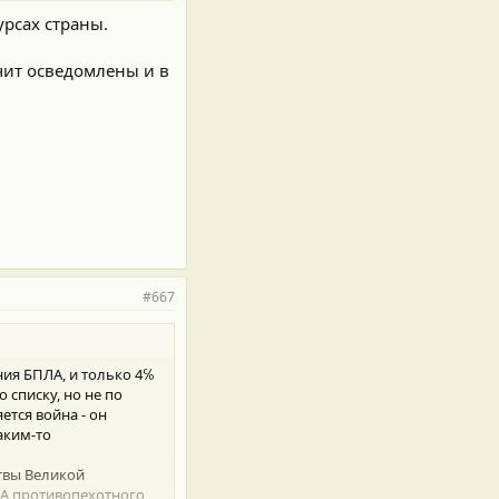
рсах страны.
чит осведомлены и в
#667
ия БПЛА, и только 4℅
 списку, но не по
ется война - он
аким-то
итвы Великой
ЛА противопехотного