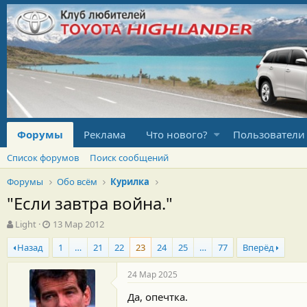
Форумы
Реклама
Что нового?
Пользователи
Список форумов
Поиск сообщений
Форумы
Обо всём
Курилка
"Если завтра война."
А
Д
Light
13 Мар 2012
в
а
Назад
1
…
21
22
23
24
25
…
77
Вперёд
т
т
о
а
р
н
24 Мар 2025
т
а
Да, опечтка.
е
ч