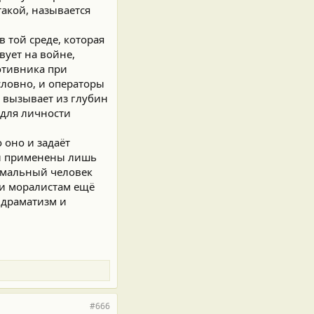
такой, называется
 той среде, которая
вует на войне,
отивника при
словно, и операторы
 вызывает из глубин
 для личности
 оно и задаёт
ли применены лишь
ормальный человек
 и моралистам ещё
й драматизм и
#666