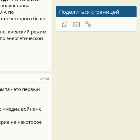
 полуострова.
Поделиться страницей
ПЛА по
ьтате которого было
WhatsApp
Электронная почта
Ссылка
оне, киевский режим
по энергетической
#664
мпа - это первый
 «медиа войне» с
ирие на некоторое