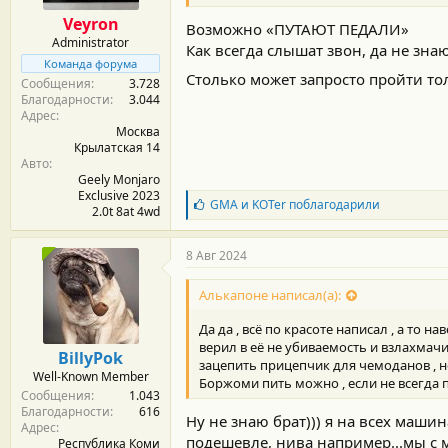
о
Veyron
Возможно «ПУТАЮТ ПЕДАЛИ»
с
Administrator
т
Как всегда слышат звон, да не знаю
и
Команда форума
Столько может запросто пройти то
:
Сообщения
3.728
Благодарности
3.044
Адрес
Москва
Крылатская 14
Авто
Geely Monjaro
Exclusive 2023
Б
GMA
и
KOTer
поблагодарили
2.0t 8at 4wd
л
а
г
8 Авг 2024
о
д
Алькапоне написал(а):
а
р
Да да , всё по красоте написал , а то 
н
верил в её не убиваемость и взлахмачив
о
BillyPok
с
зацепить прицепчик для чемоданов , н
Well-Known Member
т
Боржоми пить можно , если не всегда п
Сообщения
1.043
и
Благодарности
616
:
Ну не знаю брат))) я на всех маши
Адрес
подешевле, нива например...мы с 
Республика Коми