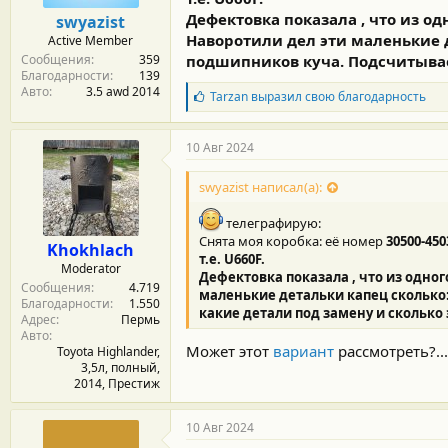
Дефектовка показала , что из 
swyazist
Наворотили дел эти маленькие д
Active Member
Сообщения
359
подшипников куча. Подсчитываем
Благодарности
139
Авто
3.5 awd 2014
Б
Tarzan
выразил свою благодарность
л
а
г
10 Авг 2024
о
д
swyazist написал(а):
а
р
телеграфирую:
н
о
Снята моя коробка: её номер
30500-450
Khokhlach
с
т.е. U660F.
Moderator
т
Дефектовка показала , что из одн
Сообщения
4.719
и
маленькие детальки капец сколько:
Благодарности
1.550
:
какие детали под замену и сколько э
Адрес
Пермь
Авто
Может этот
вариант
рассмотреть?...
Toyota Highlander,
3,5л, полный,
2014, Престиж
10 Авг 2024