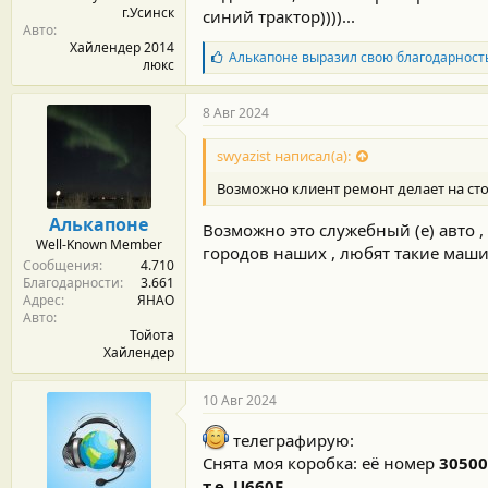
г.Усинск
синий трактор))))...
Авто
Хайлендер 2014
Б
Алькапоне
выразил свою благодарност
люкс
л
а
г
8 Авг 2024
о
д
swyazist написал(а):
а
р
Возможно клиент ремонт делает на сто
н
о
Алькапоне
Возможно это служебный (е) авто ,
с
Well-Known Member
т
городов наших , любят такие машин
Сообщения
4.710
и
Благодарности
3.661
:
Адрес
ЯНАО
Авто
Тойота
Хайлендер
10 Авг 2024
телеграфирую:
Снята моя коробка: её номер
30500
т.е. U660F.