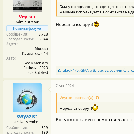
м
а
ы
л
Был у официалов, говорят , что есть к
а
машина используется в основном на д
Veyron
Administrator
Нереально, врут!
Команда форума
Сообщения
3.728
Благодарности
3.044
Адрес
Москва
Крылатская 14
Авто
Geely Monjaro
Exclusive 2023
Б
alexlx470
,
GMA
и
Элвис
выразили благо
2.0t 8at 4wd
л
а
г
7 Авг 2024
о
д
Veyron написал(а):
а
р
Нереально, врут!
н
о
swyazist
с
Возможно клиент ремонт делает на
Active Member
т
Сообщения
359
и
Благодарности
139
: