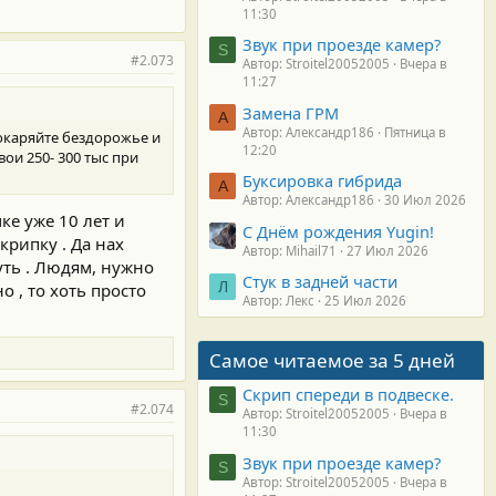
11:30
Звук при проезде камер?
S
#2.073
Автор: Stroitel20052005
Вчера в
11:27
Замена ГРМ
А
Автор: Александр186
Пятница в
покаряйте бездорожье и
12:20
ои 250- 300 тыс при
Буксировка гибрида
А
Автор: Александр186
30 Июл 2026
ке уже 10 лет и
С Днём рождения Yugin!
крипку . Да нах
Автор: Mihail71
27 Июл 2026
уть . Людям, нужно
Стук в задней части
Л
 , то хоть просто
Автор: Лекс
25 Июл 2026
Самое читаемое за 5 дней
Скрип спереди в подвеске.
S
#2.074
Автор: Stroitel20052005
Вчера в
11:30
Звук при проезде камер?
S
Автор: Stroitel20052005
Вчера в