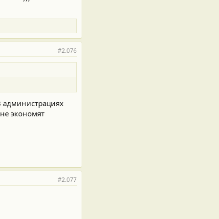
#2.076
 В администрациях
 не экономят
#2.077