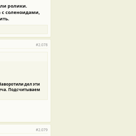
или ролики.
а с соленоидами,
ить.
#2.078
Наворотили дел эти
куча. Подсчитываем
#2.079