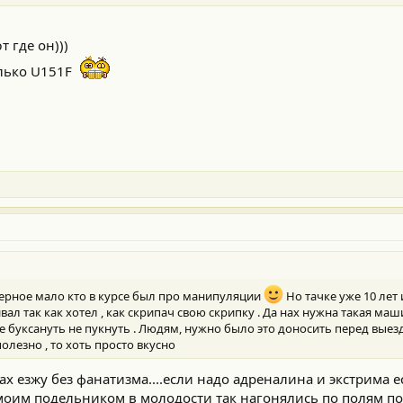
т где он)))
лько U151F
наверное мало кто в курсе был про манипуляции
Но тачке уже 10 лет
ал так как хотел , как скрипач свою скрипку . Да нах нужна такая маш
е буксануть не пукнуть . Людям, нужно было это доносить перед выезд
олезно , то хоть просто вкусно
нах езжу без фанатизма....если надо адреналина и экстрима
моим подельником в молодости так нагонялись по полям по л