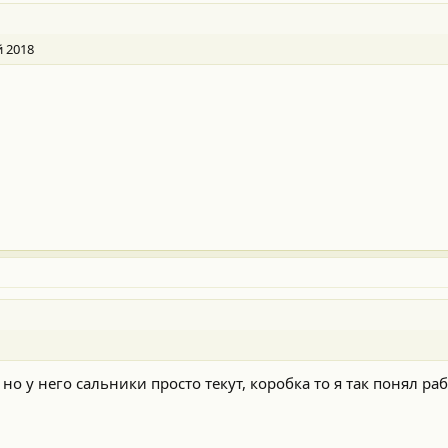
й 2018
но у него сальники просто текут, коробка то я так понял раб