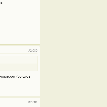
18
#2.080
 номером (со слов
#2.081