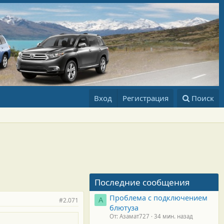
Вход
Регистрация
Поиск
Последние сообщения
Проблема с подключением
#2.071
А
блютуза
От: Азамат727
34 мин. назад