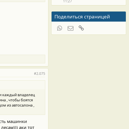
11:27
Поделиться страницей
WhatsApp
Электронная почта
Ссылка
#2.075
 и каждый владелец
ина , чтобы боятся
ом из автосалона ,
 есть машинки
есам))) аки тот