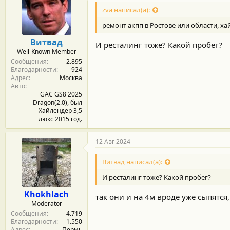
zva написал(а):
ремонт акпп в Ростове или области, ха
Витвад
И ресталинг тоже? Какой пробег?
Well-Known Member
Сообщения
2.895
Благодарности
924
Адрес
Москва
Авто
GAC GS8 2025
Dragon(2.0), был
Хайлендер 3,5
люкс 2015 год.
12 Авг 2024
Витвад написал(а):
И ресталинг тоже? Какой пробег?
Khokhlach
так они и на 4м вроде уже сыпятся, 
Moderator
Сообщения
4.719
Благодарности
1.550
Адрес
Пермь