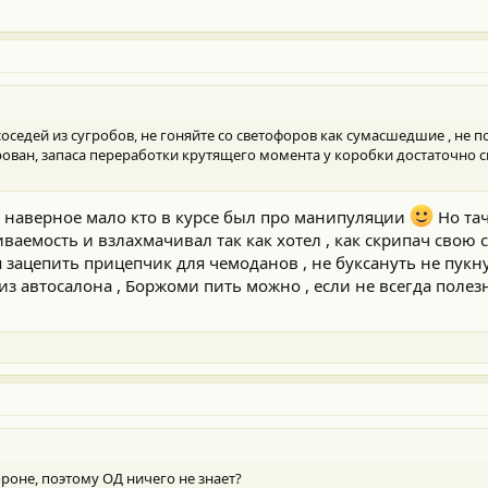
соседей из сугробов, не гоняйте со светофоров как сумасшедшие , не 
рован, запаса переработки крутящего момента у коробки достаточно св
 то наверное мало кто в курсе был про манипуляции
Но тач
ваемость и взлахмачивал так как хотел , как скрипач свою с
 зацепить прицепчик для чемоданов , не буксануть не пукн
з автосалона , Боржоми пить можно , если не всегда полезно
роне, поэтому ОД ничего не знает?