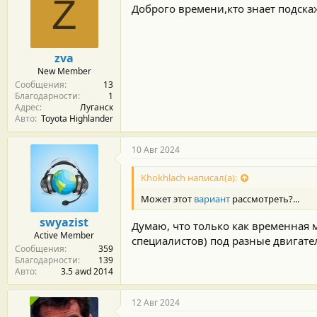
Z
Доброго времени,кто знает подска
zva
New Member
Сообщения
13
Благодарности
1
Адрес
Луганск
Авто
Toyota Highlander
10 Авг 2024
Khokhlach написал(а):
Может этот
вариант
рассмотреть?...
swyazist
Думаю, что только как временная 
Active Member
специалистов) под разные двигате
Сообщения
359
Благодарности
139
Авто
3.5 awd 2014
12 Авг 2024