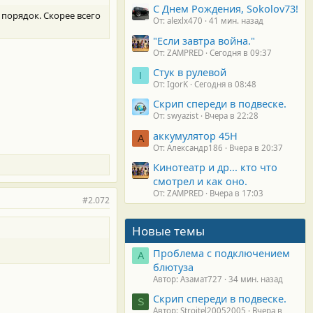
С Днем Рождения, Sokolov73!
 порядок. Скорее всего
От: alexlx470
41 мин. назад
"Если завтра война."
От: ZAMPRED
Сегодня в 09:37
Стук в рулевой
I
От: IgorK
Сегодня в 08:48
Скрип спереди в подвеске.
От: swyazist
Вчера в 22:28
аккумулятор 45H
А
От: Александр186
Вчера в 20:37
Кинотеатр и др... кто что
смотрел и как оно.
От: ZAMPRED
Вчера в 17:03
#2.072
Новые темы
Проблема с подключением
А
блютуза
Автор: Азамат727
34 мин. назад
Скрип спереди в подвеске.
S
Автор: Stroitel20052005
Вчера в