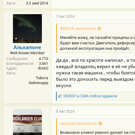
Авто
3.5 awd 2014
7 Авг 2024
BillyPok написал(а):
Меняйте жижу, не таскайте прицепы и 
будет вам счастье. Двигатель дефорси
Алькапоне
должной эксплуатации она пройдёт.
Well-Known Member
Сообщения
4.710
Да да , всё по красоте написал , а
Благодарности
3.661
каждый владелец верил в её не уби
Адрес
ЯНАО
нужна такая машина , чтобы боятся
Авто
Тойота
было это доносить перед выездом и
Хайлендер
вкусно
Б
VIVI007
и
GMA
поблагодарили
л
а
г
8 Авг 2024
о
д
swyazist написал(а):
а
р
Возможно клиент ремонт делает на сто
н