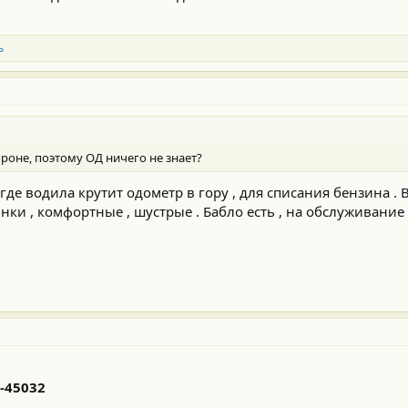
ь
роне, поэтому ОД ничего не знает?
 где водила крутит одометр в гору , для списания бензина .
ки , комфортные , шустрые . Бабло есть , на обслуживание
-45032