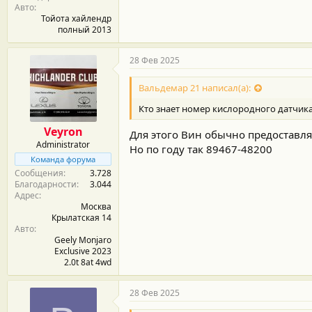
Авто
Тойота хайлендр
полный 2013
28 Фев 2025
Вальдемар 21 написал(а):
Кто знает номер кислородного датчика
Veyron
Для этого Вин обычно предоставля
Administrator
Но по году так 89467-48200
Команда форума
Сообщения
3.728
Благодарности
3.044
Адрес
Москва
Крылатская 14
Авто
Geely Monjaro
Exclusive 2023
2.0t 8at 4wd
28 Фев 2025