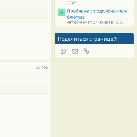
11:27
Проблема с подключением
А
блютуза
Автор: Азамат727
Вчера в 13:30
Поделиться страницей
WhatsApp
Электронная почта
Ссылка
#2.165