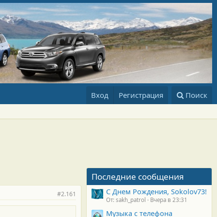
Вход
Регистрация
Поиск
Последние сообщения
С Днем Рождения, Sokolov73!
#2.161
От: sakh_patrol
Вчера в 23:31
Музыка с телефона