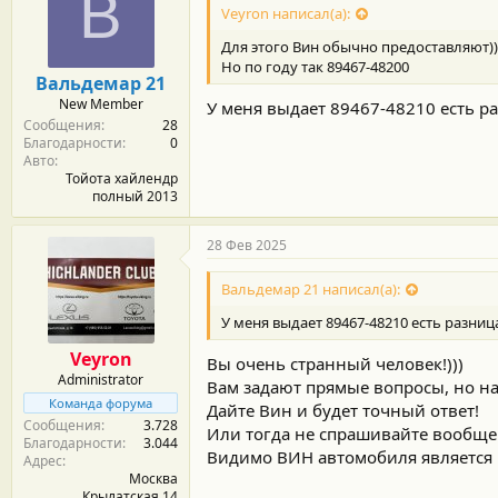
В
Veyron написал(а):
Для этого Вин обычно предоставляют))
Но по году так 89467-48200
Вальдемар 21
New Member
У меня выдает 89467-48210 есть р
Сообщения
28
Благодарности
0
Авто
Тойота хайлендр
полный 2013
28 Фев 2025
Вальдемар 21 написал(а):
У меня выдает 89467-48210 есть разниц
Veyron
Вы очень странный человек!)))
Administrator
Вам задают прямые вопросы, но на
Команда форума
Дайте Вин и будет точный ответ!
Сообщения
3.728
Или тогда не спрашивайте вообще
Благодарности
3.044
Видимо ВИН автомобиля является к
Адрес
Москва
Крылатская 14