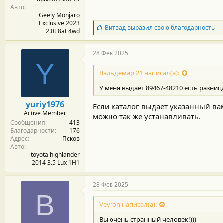
Авто
Geely Monjaro
Exclusive 2023
Б
Витвад
выразил свою благодарность
2.0t 8at 4wd
л
а
г
28 Фев 2025
о
Y
д
Вальдемар 21 написал(а):
а
р
У меня выдает 89467-48210 есть разниц
н
о
yuriy1976
Если каталог выдает указанный ва
с
Active Member
т
можно так же устанавливать.
Сообщения
413
и
Благодарности
176
:
Адрес
Псков
Авто
toyota highlander
2014 3.5 Lux 1H1
28 Фев 2025
В
Veyron написал(а):
Вы очень странный человек!)))