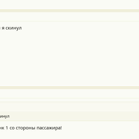
 я скинул
кинул
нк 1 со стороны пассажира!