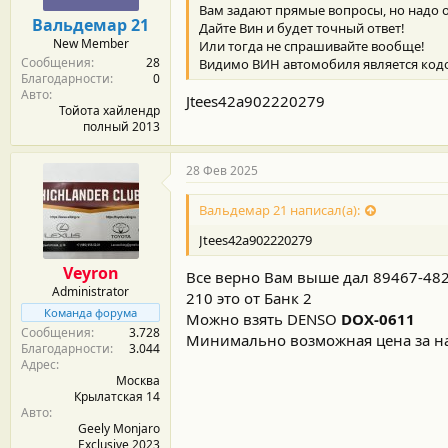
Вам задают прямые вопросы, но надо о
Вальдемар 21
Дайте Вин и будет точный ответ!
New Member
Или тогда не спрашивайте вообще!
Сообщения
28
Видимо ВИН автомобиля является кодом
Благодарности
0
Авто
Jtees42a902220279
Тойота хайлендр
полный 2013
28 Фев 2025
Вальдемар 21 написал(а):
Jtees42a902220279
Veyron
Все верно Вам выше дал 89467-482
Administrator
210 это от Банк 2
Команда форума
Можно взять DENSO
DOX-0611
Сообщения
3.728
Минимально возможная цена за н
Благодарности
3.044
Адрес
Москва
Крылатская 14
Авто
Geely Monjaro
Exclusive 2023