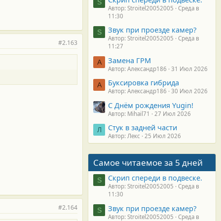
S
Автор: Stroitel20052005
Среда в
11:30
Звук при проезде камер?
S
Автор: Stroitel20052005
Среда в
#2.163
11:27
Замена ГРМ
А
Автор: Александр186
31 Июл 2026
Буксировка гибрида
А
Автор: Александр186
30 Июл 2026
С Днём рождения Yugin!
Автор: Mihail71
27 Июл 2026
Стук в задней части
Л
Автор: Лекс
25 Июл 2026
Самое читаемое за 5 дней
Скрип спереди в подвеске.
S
Автор: Stroitel20052005
Среда в
11:30
#2.164
Звук при проезде камер?
S
Автор: Stroitel20052005
Среда в