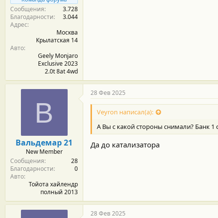
Сообщения
3.728
Благодарности
3.044
Адрес
Москва
Крылатская 14
Авто
Geely Monjaro
Exclusive 2023
2.0t 8at 4wd
28 Фев 2025
В
Veyron написал(а):
А Вы с какой стороны снимали? Банк 1 
Вальдемар 21
Да до катализатора
New Member
Сообщения
28
Благодарности
0
Авто
Тойота хайлендр
полный 2013
28 Фев 2025