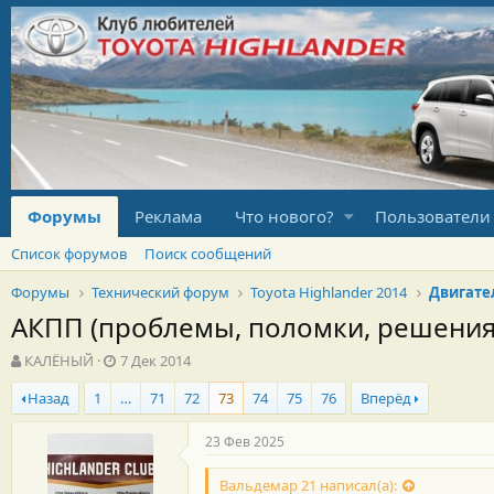
Форумы
Реклама
Что нового?
Пользователи
Список форумов
Поиск сообщений
Форумы
Технический форум
Toyota Highlander 2014
Двигате
АКПП (проблемы, поломки, решения
А
Д
КАЛЁНЫЙ
7 Дек 2014
в
а
Назад
1
…
71
72
73
74
75
76
Вперёд
т
т
о
а
р
н
23 Фев 2025
т
а
е
ч
Вальдемар 21 написал(а):