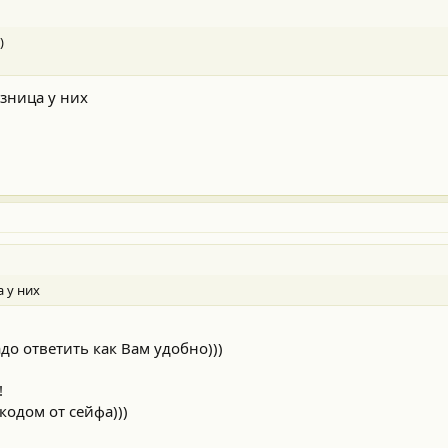
)
азница у них
а у них
до ответить как Вам удобно)))
!
одом от сейфа)))