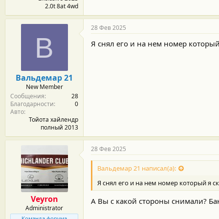
2.0t 8at 4wd
28 Фев 2025
В
Я снял его и на нем номер который
Вальдемар 21
New Member
Сообщения
28
Благодарности
0
Авто
Тойота хайлендр
полный 2013
28 Фев 2025
Вальдемар 21 написал(а):
Я снял его и на нем номер который я с
Veyron
А Вы с какой стороны снимали? Ба
Administrator
Команда форума