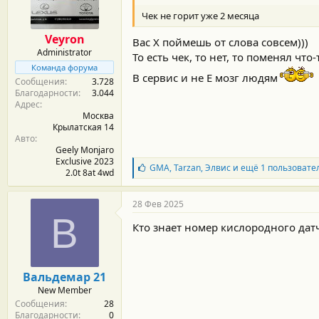
м
а
ы
л
Чек не горит уже 2 месяца
а
Veyron
Вас Х поймешь от слова совсем)))
Administrator
То есть чек, то нет, то поменял что-т
Команда форума
В сервис и не Е мозг людям
Сообщения
3.728
Благодарности
3.044
Адрес
Москва
Крылатская 14
Авто
Geely Monjaro
Exclusive 2023
Б
GMA
,
Tarzan
,
Элвис
и ещё 1 пользовате
2.0t 8at 4wd
л
а
г
28 Фев 2025
о
В
д
Кто знает номер кислородного дат
а
р
н
о
Вальдемар 21
с
New Member
т
Сообщения
28
и
Благодарности
0
: