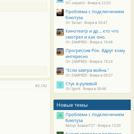
От: swyazist
Вчера в 22:03
Проблема с подключением
блютуза
От: Tarzan
Вчера в 20:47
Кинотеатр и др... кто что
смотрел и как оно.
От: ZAMPRED
Вчера в 18:48
Прогрессив Рок. Вдруг кому
интересно
От: ZAMPRED
Вчера в 18:24
"Если завтра война."
От: ZAMPRED
Вчера в 09:37
Стук в рулевой
I
#2.162
От: IgorK
Вчера в 08:48
Новые темы
Проблема с подключением
А
блютуза
Автор: Азамат727
Вчера в 13:30
Скрип спереди в подвеске.