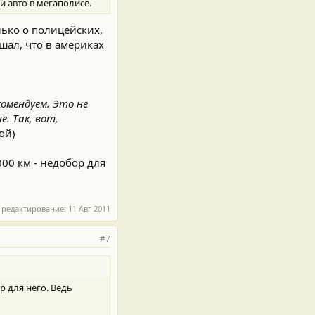
и авто в мегаполисе.
лько о полицейских,
ышал, что в америках
омендуем. Это не
. Так, вот,
ой)
000 км - недобор для
 редактирование:
11 Авг 2011
#7
р для него. Ведь