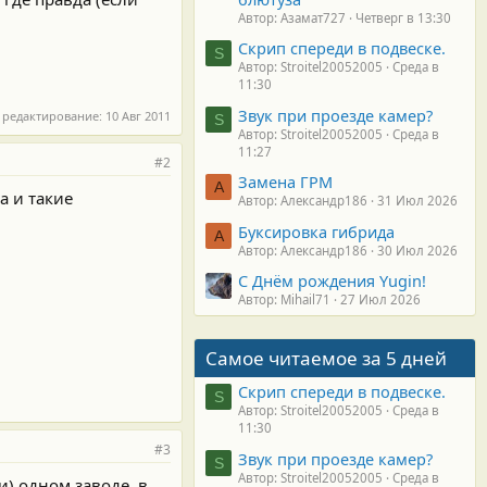
Автор: Азамат727
Четверг в 13:30
Скрип спереди в подвеске.
S
Автор: Stroitel20052005
Среда в
11:30
Звук при проезде камер?
 редактирование:
10 Авг 2011
S
Автор: Stroitel20052005
Среда в
11:27
#2
Замена ГРМ
А
а и такие
Автор: Александр186
31 Июл 2026
Буксировка гибрида
А
Автор: Александр186
30 Июл 2026
С Днём рождения Yugin!
Автор: Mihail71
27 Июл 2026
Самое читаемое за 5 дней
Скрип спереди в подвеске.
S
Автор: Stroitel20052005
Среда в
11:30
#3
Звук при проезде камер?
S
Автор: Stroitel20052005
Среда в
и) одном заводе. в