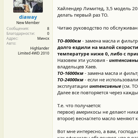
м
а
ы
л
Хайлендер Лимитед, 3,5 модель 20
а
делать первый раз ТО.
diaway
New Member
Читаю руководство по обслуживани
Сообщения
8
Благодарности
0
Адрес
Минск
ТО-8000км
- замена масла и фильтр
Авто
долго ездили на малой скорости
Highlander
Limited 4WD 2010
температуре ниже 0, либо с пр
Назовем эти условия -
интенсивны
владельцев Хаев.
ТО-16000км
- замена масла и фильт
ТО-24000км
- если не использовали
эксплуатации
интенсивные
(см. Т
Далее все повторяется через кажды
Т.е. что получается:
первое) америкосы не делают ника
второе) весна/лето масло меняют 
Вот мне интересно, а вам, господ
как официалы объясняют, что в ра