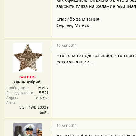
закрыть глаза на желание официал
Спасибо за мнения.
Сергей, Минск.
10 Авг 2011
Что-то мне подсказывает, что твой 
рекомендации...
samus
Админ(добрый)
Сообщения
15.807
Благодарности
5.521
Адрес
Москва
Авто
3.3 л 4WD 2003 г
Был..
10 Авг 2011
Не правда Ваша, samus, в штатах в