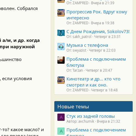
От: ZAMPRED
Вчера в 21:39
оволен. Собрался
Прогрессив Рок. Вдруг кому
интересно
От: ZAMPRED
Вчера в 19:38
С Днем Рождения, Sokolov73!
От: sakh_patrol
Четверг в 23:31
а/м, и др. когда
Музыка с телефона
м при наружной
От: swyazist
Четверг в 22:03
Проблема с подключением
ольшинство
блютуза
От: Tarzan
Четверг в 20:47
, если условия
Кинотеатр и др... кто что
смотрел и как оно.
От: ZAMPRED
Четверг в 18:48
Новые темы
Стук из задней головы
A
Автор: avchumik
Вчера в 21:32
-то? какое масло? и
Проблема с подключением
А
где правда (если
блютуза