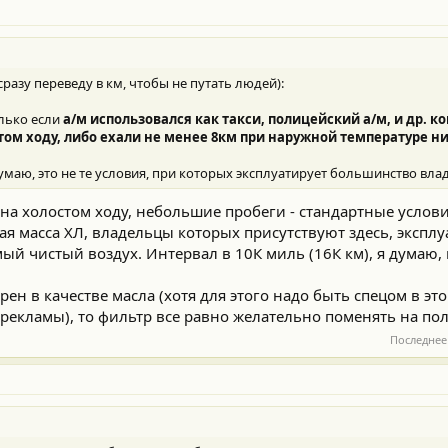
азу переведу в км, чтобы не путать людей):
олько если
а/м использовался как такси, полицейский а/м, и др. к
том ходу, либо ехали не менее 8км при наружной температуре ни
Думаю, это не те условия, при которых эксплуатирует большинство вла
 на холостом ходу, небольшие пробеги - стандартные услови
ная масса ХЛ, владельцы которых присутствуют здесь, эксп
мый чистый воздух. Интервал в 10К миль (16К км), я думаю,
ен в качестве масла (хотя для этого надо быть спецом в это
рекламы), то фильтр все равно желательно поменять на пол
Последнее