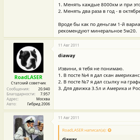
1. Менять каждые 8000км и при эт
2. Менять два раза в год - в октябр
Вроде бы как по деньгам 1-й вари
рекомендуют минеральное 5w20.
11 Авг 2011
diaway
Извини, я тебя не понимаю.
1. В посте №4 я дал скан американс
RoadLASER
2. В посте №7 я дал ссылку на гра
Статский советчик
3. Для движка 3.5л и Америка и Ро
Сообщения
20.940
Благодарности
7.957
Адрес
Москва
Авто
Гибрид 2006
11 Авг 2011
RoadLASER написал(а):
diaway