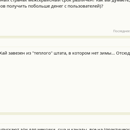
ов получить побольше денег с пользователей)?
Последнее
Хай завезен из "теплого" штата, в котором нет зимы... Отсюд
ыпускают а/м для мексики, сша и канады. все на (практическ