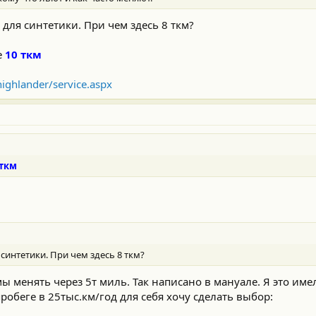
для синтетики. При чем здесь 8 ткм?
е
10 ткм
ighlander/service.aspx
 ткм
синтетики. При чем здесь 8 ткм?
мы менять через 5т миль. Так написано в мануале. Я это име
обеге в 25тыс.км/год для себя хочу сделать выбор: