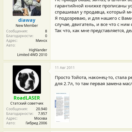
гарантийной книжке прописаны усло
спрашивал у продавца, который мне
Я подозреваю, и для нашего с Вам
diaway
случае, двигатель, и все что с ним 
New Member
Так что, как мне представляется, де
Сообщения
8
Благодарности
0
Адрес
Минск
Авто
Highlander
Limited 4WD 2010
11 Авг 2011
Просто Тойота, наконец-то, стала 
для 2.7л, то там первая замена мас
RoadLASER
Статский советчик
Сообщения
20.940
Благодарности
7.957
Адрес
Москва
Авто
Гибрид 2006