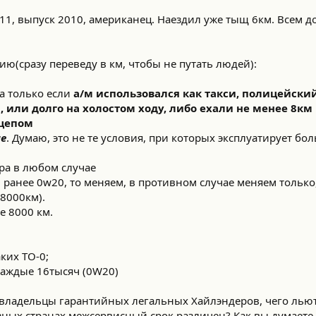
11, выпуск 2010, американец. Наездил уже тыщ 6км. Всем д
ю(сразу переведу в км, чтобы не путать людей):
а только если
а/м использовался как такси, полицейский 
, или долго на холостом ходу, либо ехали не менее 8к
ицепом
е
. Думаю, это не те условия, при которых эксплуатирует б
ра в любом случае
 ранее 0w20, то меняем, в противном случае меняем только
О8000км).
е 8000 км.
ких ТО-0;
каждые 16тысяч (0W20)
а-владельцы гарантийных легальных Хайлэндеров, чего льют
зных странах межсервисный срок различен? Как вы думаете, 