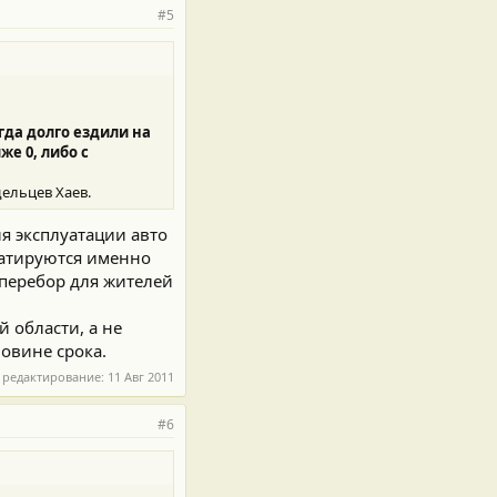
#5
огда долго ездили на
же 0, либо с
дельцев Хаев.
я эксплуатации авто
луатируются именно
 перебор для жителей
й области, а не
овине срока.
 редактирование:
11 Авг 2011
#6