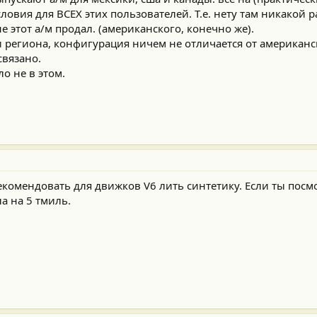
вия для ВСЕХ этих пользователей. Т.е. нету там никакой р
 этот а/м продал. (американского, конечно же).
и региона, конфигурация ничем не отличается от американс
связано.
ло не в этом.
рекомендовать для движков V6 лить синтетику. Если ты пос
ла на 5 тмиль.