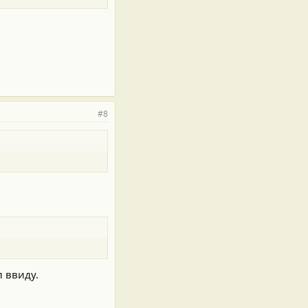
#8
л ввиду.