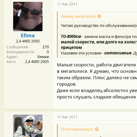
11 Авг 2011
diaway написал(а):
Читаю руководство по обслуживанию(ср
Efima
ТО-8000км
- замена масла и фильтра т
2,4 4WD 2005
малой скорости, или долго на холос
Сообщения
270
прицепом
Благодарности
0
Назовем эти условия -
интенсивные
. 
Адрес
Химки
Авто
2,4 4WD 2005
Малые скорости, работа двигателя
в мегаполисе. Я думаю, что основ
таким образом. Плюс далеко не са
городов.
Даже если владелец абсолютно увер
просто слушать сладкие обещания 
11 Авг 2011
Efima написал(а):