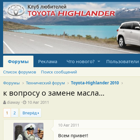
Форумы
Реклама
Что нового?
Пользователи
Список форумов
Поиск сообщений
Форумы
Технический форум
Toyota-Highlander 2010
к вопросу о замене масла...
А
Д
diaway
10 Авг 2011
в
а
1
2
Вперёд
т
т
о
а
р
н
10 Авг 2011
т
а
Всем привет!
е
ч