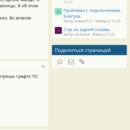
11:27
азницы. Я об этом
Проблема с подключением
А
блютуза
ких. Во всяком
Автор: Азамат727
Четверг в 13:30
Стук из задней головы
A
Автор: avchumik
Вчера в 21:32
Поделиться страницей
WhatsApp
Электронная почта
Ссылка
#4
мотришь графтк ТО