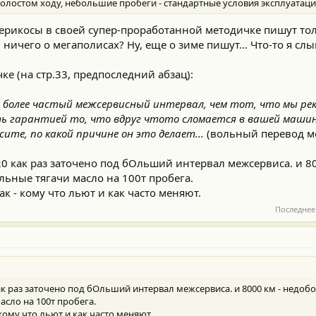
холостом ходу, небольшие пробеги - стандартные условия эксплуатаци
америкосы в своей супер-проработанной методичке пишут то
И ничего о мегаполисах? Ну, еще о зиме пишут... Что-то я сл
ке (на стр.33, предпоследний абзац):
ь более частый межсервисный интервал, чем тот, что мы рек
ь гарантией то, что вдруг чтото сломается в вашей машине
сите, по какой причине он это делает...
(вольный перевод м
20 как раз заточено под бОльший интервал межсервиса. и 8
льные тягачи масло на 100т пробега.
ак - кому что льют и как часто меняют.
Последнее
ак раз заточено под бОльший интервал межсервиса. и 8000 км - недобо
асло на 100т пробега.
 кому что льют и как часто меняют.