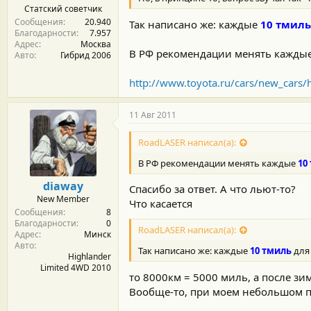
Статский советчик
Сообщения
20.940
Так написано же: каждые
10 тмиль
Благодарности
7.957
Адрес
Москва
В РФ рекомендации менять кажды
Авто
Гибрид 2006
http://www.toyota.ru/cars/new_cars/h
11 Авг 2011
RoadLASER написал(а):
В РФ рекомендации менять каждые
10
diaway
Спасибо за ответ. А что льют-то?
New Member
Что касается
Сообщения
8
Благодарности
0
RoadLASER написал(а):
Адрес
Минск
Авто
Так написано же: каждые
10 тмиль
для 
Highlander
Limited 4WD 2010
то 8000км = 5000 миль, а после зи
Вообще-то, при моем небольшом пр