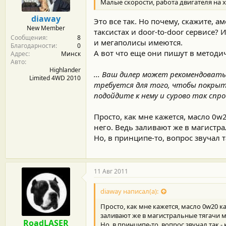
Малые скорости, работа двигателя на 
diaway
Это все так. Но почему, скажите, 
New Member
таксистах и door-to-door сервисе? 
Сообщения
8
и мегаполисы имеются.
Благодарности
0
А вот что еще они пишут в методич
Адрес
Минск
Авто
Highlander
... Ваш дилер может рекомендоват
Limited 4WD 2010
требуется для того, чтобы покрыт
подойдите к нему и сурово так спро
Просто, как мне кажется, масло 0w
него. Ведь заливают же в магистра
Но, в принципе-то, вопрос звучал т
11 Авг 2011
diaway написал(а):
Просто, как мне кажется, масло 0w20 к
заливают же в магистральные тягачи м
RoadLASER
Но, в принципе-то, вопрос звучал так -