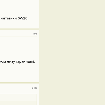
 синтетики 0W20,
#9
амом низу страницы).
#10