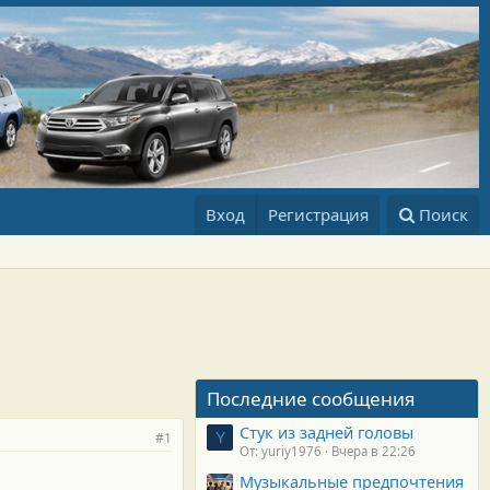
Вход
Регистрация
Поиск
Последние сообщения
Стук из задней головы
#1
Y
От: yuriy1976
Вчера в 22:26
Музыкальные предпочтения