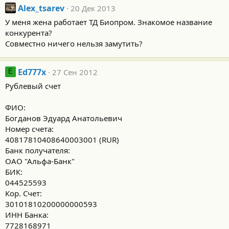
Alex_tsarev
20 Дек 2013
У меня жена работает ТД Биопром. Знакомое название
конкурента?
Совместно ничего нельзя замутить?
Ed777x
27 Сен 2012
E
Рублевый счет
ФИО:
Богданов Эдуард Анатольевич
Номер счета:
40817810408640003001 (RUR)
Банк получателя:
ОАО "Альфа-Банк"
БИК:
044525593
Кор. Счет:
30101810200000000593
ИНН Банка:
7728168971