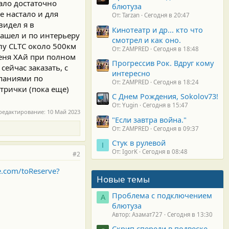
ало достаточно
блютуза
е настало и для
От: Tarzan
Сегодня в 20:47
видел я в
Кинотеатр и др... кто что
зашел и по интерьеру
смотрел и как оно.
клу CLTC около 500км
От: ZAMPRED
Сегодня в 18:48
меня ХАй при полном
Прогрессив Рок. Вдруг кому
сейчас заказать, с
интересно
мпаниями по
От: ZAMPRED
Сегодня в 18:24
трички (пока еще)
С Днем Рождения, Sokolov73!
От: Yugin
Сегодня в 15:47
редактирование:
10 Май 2023
"Если завтра война."
От: ZAMPRED
Сегодня в 09:37
Стук в рулевой
I
От: IgorK
Сегодня в 08:48
#2
fe.com/toReserve?
Новые темы
Проблема с подключением
А
блютуза
Автор: Азамат727
Сегодня в 13:30
Скрип спереди в подвеске.