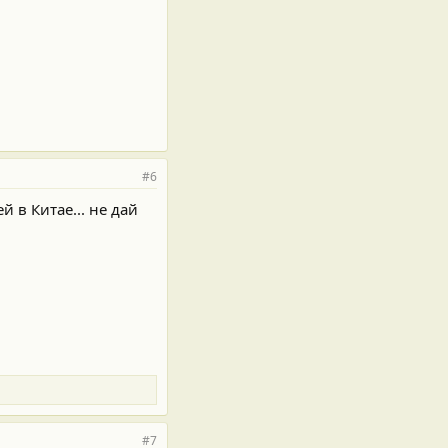
#6
 в Китае... не дай
#7