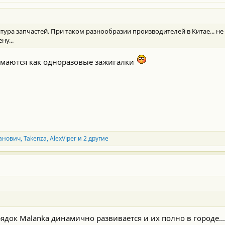
ура запчастей. При таком разнообразии производителей в Китае... не д
ну...
имаются как одноразовые зажигалки
анович
,
Takenza
,
AlexViper
и 2 другие
арядок Malanka динамично развивается и их полно в городе..