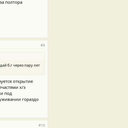
 за полтора
#9
ай б.г через пару лет
руется открытие
пчастями х/з
ми под
служивании гораздо
#10