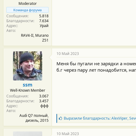
Moderator
Команда форума
Сообщения
5.818
Благодарности
7.634
Адрес
Урай
Авто
RAV4-II, Murano
Z51
10 Май 2023
Меня бы пугали не зарядки а номен
б.г через пару лет понадобится, на
ssm
Well-Known Member
Сообщения
3.067
Благодарности
3.457
Адрес
ффф
Авто
Audi Q7 полный,
Б
Выразили благодарность:
AlexViper
,
Sev
дизель, 2015
л
а
г
10 Май 2023