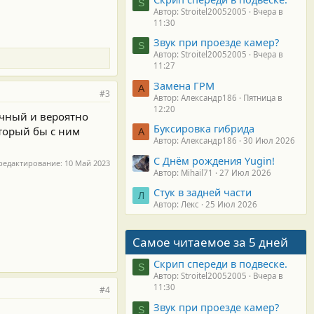
S
Автор: Stroitel20052005
Вчера в
11:30
Звук при проезде камер?
S
Автор: Stroitel20052005
Вчера в
11:27
Замена ГРМ
А
#3
Автор: Александр186
Пятница в
12:20
ичный и вероятно
Буксировка гибрида
оторый бы с ним
А
Автор: Александр186
30 Июл 2026
С Днём рождения Yugin!
редактирование:
10 Май 2023
Автор: Mihail71
27 Июл 2026
Стук в задней части
Л
Автор: Лекс
25 Июл 2026
Самое читаемое за 5 дней
Скрип спереди в подвеске.
S
Автор: Stroitel20052005
Вчера в
11:30
#4
Звук при проезде камер?
S