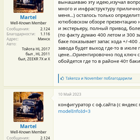
м
а
вынашиваю эту идею,изучал вопрос
ы
л
много и инфраструктуру прилично 
а
меня...) осталось только определит
Martel
ютюбовском обзоре презентацию но
Well-Known Member
и экстерьеру, полный привод, боле
Сообщения
2.124
Благодарности
1.116
(по факту думаю 400 летом и 300 з
Адрес
Минск
баке показывает запас хода +/-400 .
Авто
завода будет выход где-то в июле
Тойота HL 2017
был , HL 2011
цене...Ориентировочно под ключ с
был, ZEEKR 7X и Х
обойдется где то в районе 40т баки
Б
Takenza
и
November
поблагодарили
л
а
г
10 Май 2023
о
д
конфигуратор с оф.сайта (с яндек
а
modelInfoId=3
р
н
о
Martel
с
Well-Known Member
т
Сообщения
2.124
и