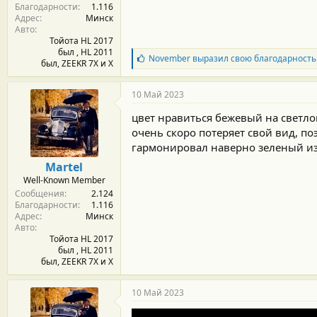
Благодарности
1.116
:
Адрес
Минск
Авто
Тойота HL 2017
был , HL 2011
Б
November
выразил свою благодарность
был, ZEEKR 7X и Х
л
а
г
10 Май 2023
о
д
цвет нравиться бежевый на светло
а
очень скоро потеряет свой вид, по
р
гармонировал наверно зеленый и
н
о
Martel
с
Well-Known Member
т
Сообщения
2.124
и
Благодарности
1.116
:
Адрес
Минск
Авто
Тойота HL 2017
был , HL 2011
был, ZEEKR 7X и Х
10 Май 2023