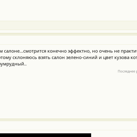
м салоне...смотрится конечно эффектно, но очень не практ
этому склоняюсь взять салон зелено-синий и цвет кузова к
зумрудный..
Последнее 