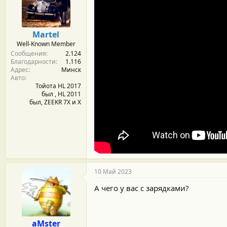
Martel
Well-Known Member
Сообщения
2.124
Благодарности
1.116
Адрес
Минск
Авто
Тойота HL 2017
был , HL 2011
был, ZEEKR 7X и Х
10 Май 2023
А чего у вас с зарядками?
aMster