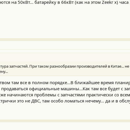
тся на 50кВт... батарейку в 66кВт (как на этом Zeekr x) часа
ура запчастей. При таком разнообразии производителей в Китае... не д
ну...
ством там все в полном порядке...В ближайшее время плани
 продаваться официальные машины...Как там все будет с за
 уже начинаются проблемы с запчастями практически со все
рички это не ДВС, там особо ломаться нечему... да и в об