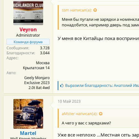
о
д
ssm написал(а):
а
р
Меня бы пугали не зарядки а номенклат
н
понадобится, например дверь под заме
о
Veyron
с
Administrator
т
У меня все Китайцы пока восприн
и
Команда форума
:
Сообщения
3.728
Благодарности
3.044
Адрес
Москва
Крылатская 14
Авто
Geely Monjaro
Exclusive 2023
Б
Выразили благодарность:
Анатолий Ив
2.0t 8at 4wd
л
а
г
10 Май 2023
о
д
aMster написал(а):
а
р
А чего у вас с зарядками?
н
о
Martel
Уже все неплохо ...Местная сеть з
с
Well-Known Member