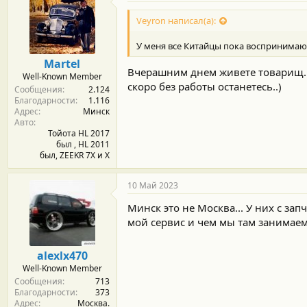
Veyron написал(а):
У меня все Китайцы пока воспринимаю
Martel
Вчерашним днем живете товарищ...
Well-Known Member
скоро без работы останетесь..)
Сообщения
2.124
Благодарности
1.116
Адрес
Минск
Авто
Тойота HL 2017
был , HL 2011
был, ZEEKR 7X и Х
10 Май 2023
Минск это не Москва... У них с за
мой сервис и чем мы там занимаем
alexlx470
Well-Known Member
Сообщения
713
Благодарности
373
Адрес
Москва.