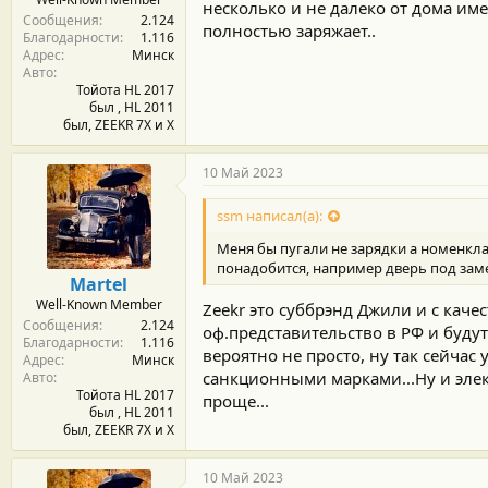
т
несколько и не далеко от дома имею
Сообщения
2.124
и
полностью заряжает..
Благодарности
1.116
:
Адрес
Минск
Авто
Тойота HL 2017
был , HL 2011
был, ZEEKR 7X и Х
10 Май 2023
ssm написал(а):
Меня бы пугали не зарядки а номенклат
понадобится, например дверь под заме
Martel
Well-Known Member
Zeekr это суббрэнд Джили и с каче
Сообщения
2.124
оф.представительство в РФ и будут
Благодарности
1.116
вероятно не просто, ну так сейчас
Адрес
Минск
санкционными марками...Ну и элект
Авто
Тойота HL 2017
проще...
был , HL 2011
был, ZEEKR 7X и Х
10 Май 2023