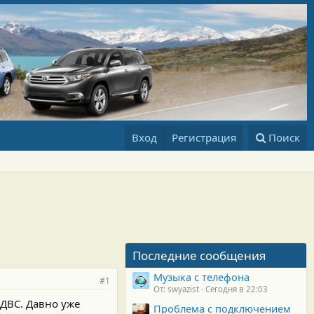
Вход
Регистрация
Поиск
Последние сообщения
Музыка с телефона
#1
От: swyazist
Сегодня в 22:03
 ДВС. Давно уже
Проблема с подключением