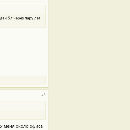
ай б.г через пару лет
#8
.У меня около офиса