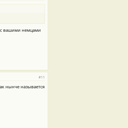
о с вашими немцами
#11
как нынче называется