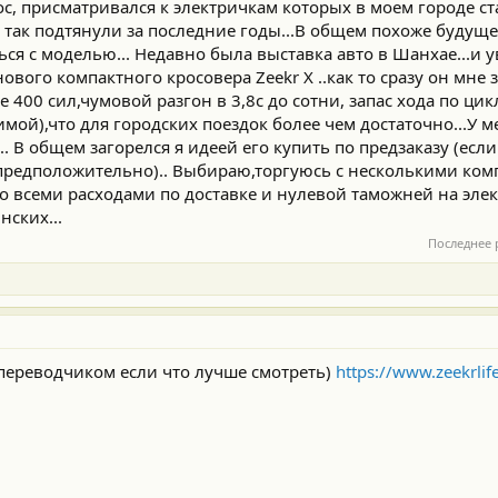
, присматривался к электричкам которых в моем городе ст
так подтянули за последние годы...В общем похоже будуще
ься с моделью... Недавно была выставка авто в Шанхае...и у
вого компактного кросовера Zeekr Х ..как то сразу он мне 
е 400 сил,чумовой разгон в 3,8с до сотни, запас хода по ци
имой),что для городских поездок более чем достаточно...У 
.. В общем загорелся я идеей его купить по предзаказу (если 
 предположительно).. Выбираю,торгуюсь с несколькими ко
о всеми расходами по доставке и нулевой таможней на элек
нских...
Последнее 
с переводчиком если что лучше смотреть)
https://www.zeekrli