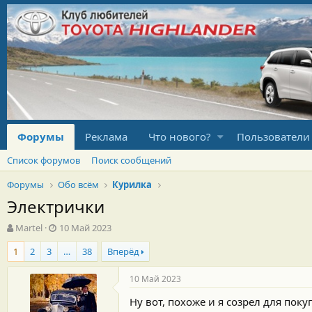
Форумы
Реклама
Что нового?
Пользователи
Список форумов
Поиск сообщений
Форумы
Обо всём
Курилка
Электрички
А
Д
Martel
10 Май 2023
в
а
1
2
3
…
38
Вперёд
т
т
о
а
р
н
10 Май 2023
т
а
Ну вот, похоже и я созрел для поку
е
ч