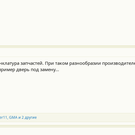
клатура запчастей. При таком разнообразии производителей
пример дверь под замену...
er11
,
GMA
и 2 другие