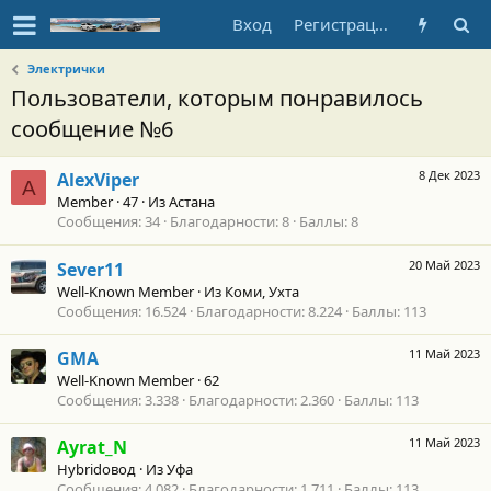
Вход
Регистрация
Электрички
Пользователи, которым понравилось
сообщение №6
8 Дек 2023
AlexViper
A
Member
·
47
·
Из
Астана
Сообщения
34
Благодарности
8
Баллы
8
20 Май 2023
Sever11
Well-Known Member
·
Из
Коми, Ухта
Сообщения
16.524
Благодарности
8.224
Баллы
113
11 Май 2023
GMA
Well-Known Member
·
62
Сообщения
3.338
Благодарности
2.360
Баллы
113
11 Май 2023
Ayrat_N
Hybridовод
·
Из
Уфа
Сообщения
4.082
Благодарности
1.711
Баллы
113