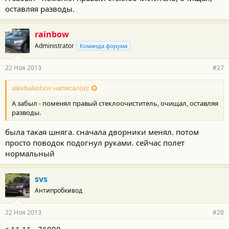
оставляя разводы.
rainbow
Administrator
Команда форума
22 Ноя 2013
#27
alexbalashov написал(а):
А забыл - поменял правый стеклоочиститель, очищал, оставляя
разводы.
была такая шняга. сначала дворники менял. потом
просто поводок подогнул руками. сейчас полет
нормальный
svs
Антипробкивод
22 Ноя 2013
#28
с 11.11 - 76000.