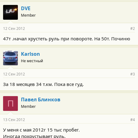
DVE
Member
12 Сен 2012
#2
47т .начал хрустеть руль при повороте. На 50т. Починю
Karlson
Не местный
12 Сен 2012
#3
За 18 месяцев 34 т.км. Пока все гуд.
Павел Блинков
П
Member
13 Сен 2012
#4
У меня с мая 2012г 15 тыс пробег.
Иногда похрустывает руль.