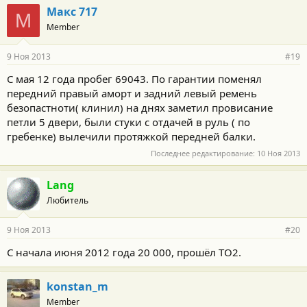
Макс 717
М
Member
9 Ноя 2013
#19
С мая 12 года пробег 69043. По гарантии поменял
передний правый аморт и задний левый ремень
безопастноти( клинил) на днях заметил провисание
петли 5 двери, были стуки с отдачей в руль ( по
гребенке) вылечили протяжкой передней балки.
Последнее редактирование:
10 Ноя 2013
Lang
Любитель
9 Ноя 2013
#20
С начала июня 2012 года 20 000, прошёл ТО2.
konstan_m
Member