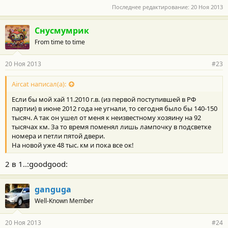
Последнее редактирование:
20 Ноя 2013
Снусмумрик
From time to time
20 Ноя 2013
#23
Aircat написал(а):
Если бы мой хай 11.2010 г.в. (из первой поступившей в РФ
партии) в июне 2012 года не угнали, то сегодня было бы 140-150
тысяч. А так он ушел от меня к неизвестному хозяину на 92
тысячах км. За то время поменял лишь лампочку в подсветке
номера и петли пятой двери.
На новой уже 48 тыс. км и пока все ок!
2 в 1..:goodgood:
ganguga
Well-Known Member
20 Ноя 2013
#24