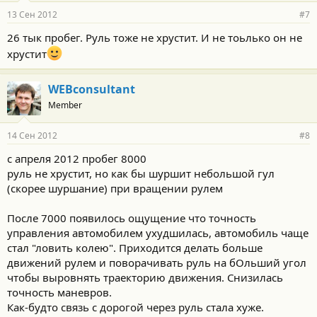
13 Сен 2012
#7
26 тык пробег. Руль тоже не хрустит. И не тоьлько он не
хрустит
WEBconsultant
Member
14 Сен 2012
#8
с апреля 2012 пробег 8000
руль не хрустит, но как бы шуршит небольшой гул
(скорее шуршание) при вращении рулем
После 7000 появилось ощущение что точность
управления автомобилем ухудшилась, автомобиль чаще
стал "ловить колею". Приходится делать больше
движений рулем и поворачивать руль на бОльший угол
чтобы выровнять траекторию движения. Снизилась
точность маневров.
Как-будто связь с дорогой через руль стала хуже.