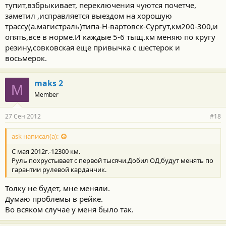
тупит,взбрыкивает, переключения чуются почетче,
заметил ,исправляется выездом на хорошую
трассу(а.магистраль)типа-Н-вартовск-Сургут,км200-300,и
опять,все в норме.И каждые 5-6 тыщ.км меняю по кругу
резину,совковская еще привычка с шестерок и
восьмерок.
maks 2
M
Member
27 Сен 2012
#18
ask написал(а):
С мая 2012г.-12300 км.
Руль похрустывает с первой тысячи.Добил ОД,будут менять по
гарантии рулевой карданчик.
Толку не будет, мне меняли.
Думаю проблемы в рейке.
Во всяком случае у меня было так.