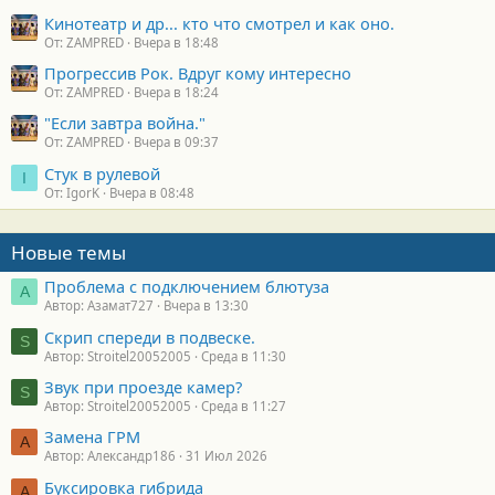
Кинотеатр и др... кто что смотрел и как оно.
От: ZAMPRED
Вчера в 18:48
Прогрессив Рок. Вдруг кому интересно
От: ZAMPRED
Вчера в 18:24
"Если завтра война."
От: ZAMPRED
Вчера в 09:37
Стук в рулевой
I
От: IgorK
Вчера в 08:48
Новые темы
Проблема с подключением блютуза
А
Автор: Азамат727
Вчера в 13:30
Скрип спереди в подвеске.
S
Автор: Stroitel20052005
Среда в 11:30
Звук при проезде камер?
S
Автор: Stroitel20052005
Среда в 11:27
Замена ГРМ
А
Автор: Александр186
31 Июл 2026
Буксировка гибрида
А