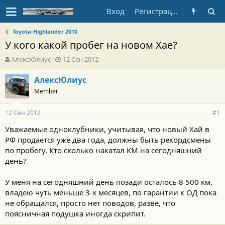
Вход
Регистрация
Toyota-Highlander 2010
У кого какой пробег на новом Хае?
А
Д
АлексЮлиус
12 Сен 2012
в
а
т
т
АлексЮлиус
о
а
Member
р
н
т
а
12 Сен 2012
е
ч
#1
м
а
Уважаемые одноклубники, учитывая, что новый Хай в
ы
л
РФ продается уже два года, должны быть рекордсмены
а
по пробегу. Кто сколько накатал КМ на сегодняшний
день?
У меня на сегодняшний день позади осталось 8 500 км,
владею чуть меньше 3-х месяцев, по гарантии к ОД пока
не обращался, просто нет поводов, разве, что
поясничная подушка иногда скрипит.