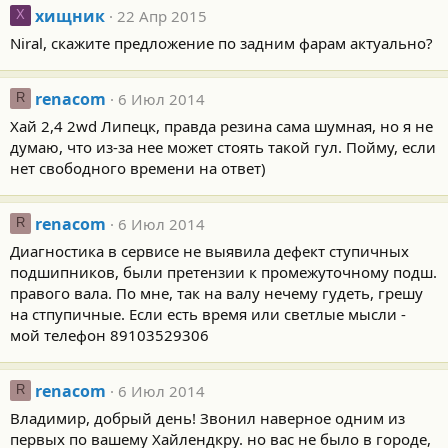
хищник
22 Апр 2015
Х
Niral, скажите предложение по задним фарам актуально?
renacom
6 Июл 2014
R
Хай 2,4 2wd Липецк, правда резина сама шумная, но я не
думаю, что из-за нее может стоять такой гул. Пойму, если
нет свободного времени на ответ)
renacom
6 Июл 2014
R
Диагностика в сервисе не выявила дефект ступичных
подшипников, были претензии к промежуточному подш.
правого вала. По мне, так на валу нечему гудеть, грешу
на стпупичные. Если есть время или светлые мысли -
мой телефон 89103529306
renacom
6 Июл 2014
R
Владимир, добрый день! Звонил наверное одним из
первых по вашему Хайлендкру. но вас не было в городе,