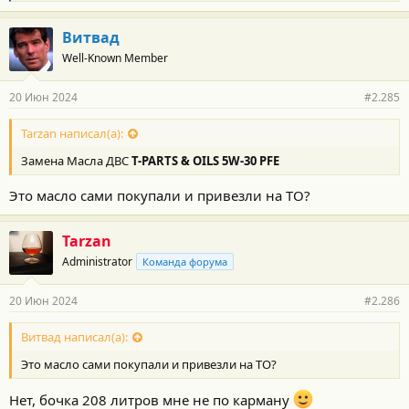
л
а
г
Витвад
о
Well-Known Member
д
а
р
20 Июн 2024
#2.285
н
о
с
Tarzan написал(а):
т
Замена Масла ДВС
T-PARTS & OILS 5W-30 PFE
и
:
Это масло сами покупали и привезли на ТО?
Tarzan
Administrator
Команда форума
20 Июн 2024
#2.286
Витвад написал(а):
Это масло сами покупали и привезли на ТО?
Нет, бочка 208 литров мне не по карману