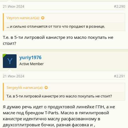
р
21 Июн 2024
#2.290
н
о
с
Veyron написал(а):
т
... и сильно отличается от того что продают в рознице.
и
:
Т.е. в 5-ти литровой канистре это масло покупать не
стоит?
yuriy1976
Y
Active Member
21 Июн 2024
#2.291
Sergeykk написал(а):
Т.е. в 5-ти литровой канистре это масло покупать не стоит?
Я думаю речь идет о продуктовой линейке ГПН, а не
масле под брендом T-Parts. Масло в пятилитровой
канистре идентично маслу расфасованному в
двухсотлитровые бочки, разная фасовка и ,