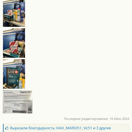
Последнее редактирование:
16 Июн 2024
Б
Выразили благодарность:
НАН
,
MARS051
,
Vic51
и 3 другие