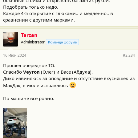
обычные стойки и открывать багажник рукой.
Подобрать только надо.
Каждое 4-5 открытие с глюками.. и медленно.. в
сравнении с другими марками.
Tarzan
Administrator
Команда форума
16 Июн 2024
#2.284
Прошел очередное ТО.
Спасибо
Veyron
(Олег) и Васе (Абдула).
Дико извиняюсь за опоздание и отсутствие вкусняшек из
МакДак, в июле исправлюсь
По машине все ровно.