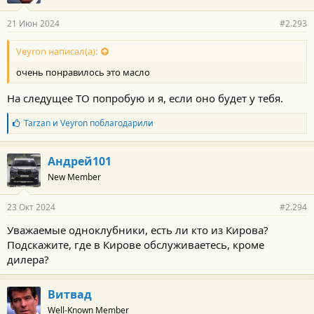
а
р
21 Июн 2024
#2.293
н
о
с
Veyron написал(а):
т
очень понравилось это масло
и
:
На следущее ТО попробую и я, если оно будет у тебя.
Б
Tarzan
и
Veyron
поблагодарили
л
а
г
Андрей101
о
New Member
д
а
р
23 Окт 2024
#2.294
н
о
Уважаемые одноклубники, есть ли кто из Кирова?
с
Подскажите, где в Кирове обслуживаетесь, кроме
т
и
дилера?
:
Витвад
Well-Known Member