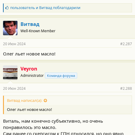
Б
пользователь
и
Витвад
поблагодарили
л
а
г
Витвад
о
Well-Known Member
д
а
р
20 Июн 2024
#2.287
н
о
Олег льет новое масло!
с
т
и
Veyron
:
Administrator
Команда форума
20 Июн 2024
#2.288
Витвад написал(а):
Олег льет новое масло!
Виталь, нам конечно субъективно, но очень
понравилось это масло.
Сам ранее со скепсисом к ГПН относился, но оно явно