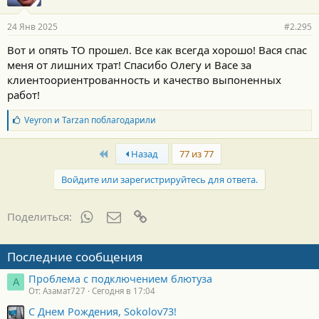
24 Янв 2025
#2.295
Вот и опять ТО прошел. Все как всегда хорошо! Вася спас
меня от лишних трат! Спасибо Олегу и Васе за
клиентоориентрованность и качество выпоненных
работ!
Б
Veyron
и
Tarzan
поблагодарили
л
а
First
г
Назад
77 из 77
о
д
Войдите или зарегистрируйтесь для ответа.
а
р
н
WhatsApp
Электронная почта
Ссылка
Поделиться:
о
с
т
Последние сообщения
и
:
Проблема с подключением блютуза
А
От: Азамат727
Сегодня в 17:04
С Днем Рождения, Sokolov73!