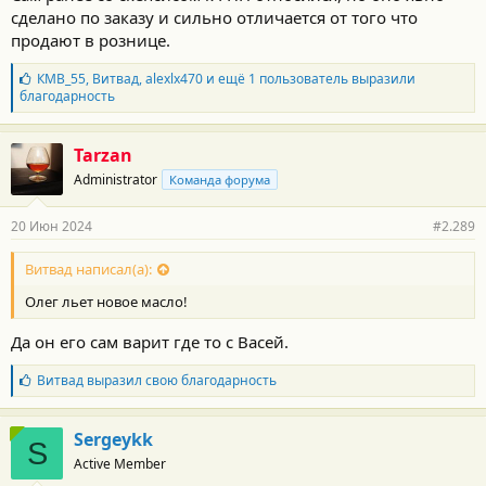
сделано по заказу и сильно отличается от того что
продают в рознице.
Б
КМВ_55
,
Витвад
,
alexlx470
и ещё 1 пользователь выразили
л
благодарность
а
г
о
Tarzan
д
Administrator
Команда форума
а
р
н
20 Июн 2024
#2.289
о
с
т
Витвад написал(а):
и
Олег льет новое масло!
:
Да он его сам варит где то с Васей.
Б
Витвад
выразил свою благодарность
л
а
г
Sergeykk
S
о
Active Member
д
а