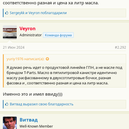
соответственно разная и цена ха литр масла.
Б
Sergeykk
и
Veyron
поблагодарили
л
а
г
Veyron
о
Administrator
Команда форума
д
а
р
21 Июн 2024
#2.292
н
о
с
yuriy1976 написал(а):
т
Я думаю речь идет о продуктовой линейке ГПН, а не масле под
и
:
брендом T-Parts. Масло в пятилитровой канистре идентично
маслу расфасованному в двухсотлитровые бочки, разная
фасовка и , соответственно разная и цена ха литр масла.
Именно это и имел ввиду)))
Б
Витвад
выразил свою благодарность
л
а
г
Витвад
о
Well-Known Member
д