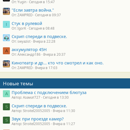
От: Yugin
Сегодня в 15:47
"Если завтра война."
От: ZAMPRED
Сегодня в 09:37
Стук в рулевой
I
От: IgorK
Сегодня в 08:48
Скрип спереди в подвеске.
От: swyazist
Вчера в 22:28
аккумулятор 45H
А
От: Александр186
Вчера в 20:37
Кинотеатр и др... кто что смотрел и как оно.
От: ZAMPRED
Вчера в 17:03
Новые темы
Проблема с подключением блютуза
А
Автор: Азамат727
Сегодня в 13:30
Скрип спереди в подвеске.
S
Автор: Stroitel20052005
Вчера в 11:30
Звук при проезде камер?
S
Автор: Stroitel20052005
Вчера в 11:27