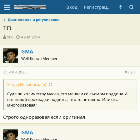
Вход
Регистрация
Диагностика и регулировки
ТО
А
Д
506
4 Авг 2014
в
а
т
т
GMA
о
а
Well-Known Member
р
н
т
а
е
ч
25 Июн 2023
#2.281
м
а
ы
л
Sergeykk написал(а):
а
Судя по количеству масла, его меняли со съемом поддона. А
вот новой прокладки поддона, что то не видно. Или она
многоразовая?
Строго одноразовая если оригинал.
GMA
Well-Known Member