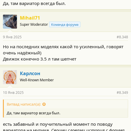
Да, там вариатор всегда был.
Mihail71
Super Moderator
Команда форума
9 Янв 2025
#8.348
Но на последних моделях какой то усиленный, говорят
очень надёжный)
Движок конечно 3.5 л там шепчет
Карлсон
Well-Known Member
10 Янв 2025
#8.349
Витвад написал(а):
Да, там вариатор всегда был.
есть забавный и поучительный момент по поводу
вариатора на мурике.
Своими словами история с форума