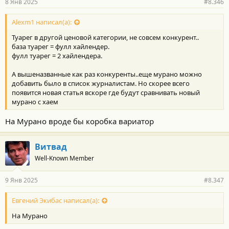
8 Янв 2025
#8.346
Alexm1 написал(а):
Туарег в другой ценовой категории, не совсем конкурент..
база туарег = фулл хайлендер.
фулл туарег = 2 хайлендера.
А вышеназванные как раз конкуренты..еще мурано можно
добавить было в список журналистам. Но скорее всего
появится новая статья вскоре где будут сравнивать новый
мурано с хаем
На Мурано вроде бы коробка вариатор
Витвад
Well-Known Member
9 Янв 2025
#8.347
Евгений Экибас написал(а):
На Мурано