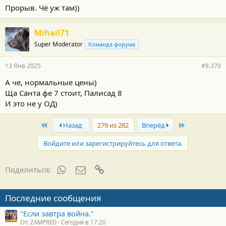
Прорыв. Чё уж там))
Mihail71
Super Moderator
Команда форума
13 Янв 2025
#8.370
А че, нормальные цены)
Ща Санта фе 7 стоит, Палисад 8
И это не у ОД)
First
Last
Назад
279 из 282
Вперёд
Войдите или зарегистрируйтесь для ответа.
WhatsApp
Электронная почта
Ссылка
Поделиться:
Последние сообщения
"Если завтра война."
От: ZAMPRED
Сегодня в 17:20