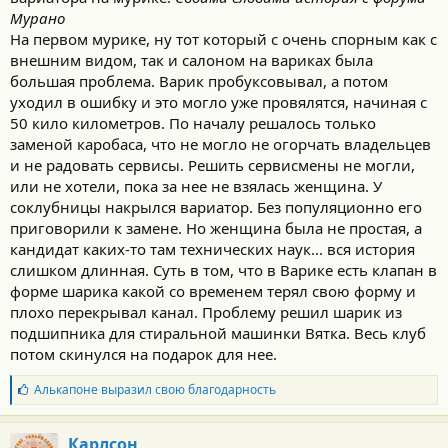
Мурано
На первом мурике, ну тот который с очень спорным как с
внешним видом, так и салоном на вариках была
большая проблема. Варик пробуксовывал, а потом
уходил в ошибку и это могло уже провялятся, начиная c
50 кило километров. По началу решалось только
заменой каробаса, что не могло не огорчать владельцев
и не радовать сервисы. Решить сервисмены не могли,
или не хотели, пока за нее не взялась женщина. У
соклубницы накрылся вариатор. Без популяционно его
приговорили к замене. Но женщина была не простая, а
кандидат каких-то там технических наук... вся история
слишком длинная. Суть в том, что в Варике есть клапан в
форме шарика какой со временем терял свою форму и
плохо перекрывал канал. Проблему решил шарик из
подшипника для стиральной машинки Вятка. Весь клуб
потом скинулся на подарок для нее.
Б
Алькапоне
выразил свою благодарность
л
а
г
Карлсон