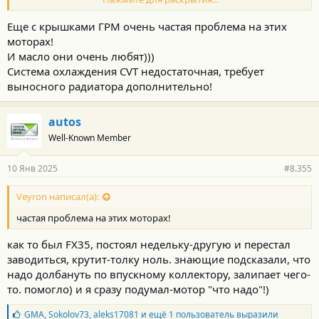
А так да.....почти
лучший
Еще с крышками ГРМ очень частая проблема на этих
моторах!
И масло они очень любят)))
Система охлаждения CVT недостаточная, требует
выносного радиатора дополнительно!
autos
Well-Known Member
10 Янв 2025
#8.355
Veyron написал(а):
частая проблема на этих моторах!
как то был FX35, постоял недельку-другую и перестал
заводиться, крутит-толку ноль. знающие подсказали, что
надо долбануть по впускному коллектору, залипает чего-
то. помогло) и я сразу подумал-мотор "что надо"!)
Б
GMA
,
Sokolov73
,
aleks17081
и ещё 1 пользователь выразили