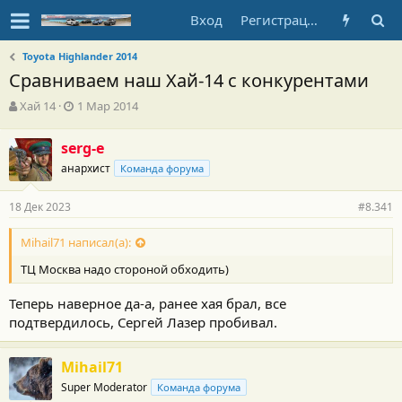
Вход
Регистрация
Toyota Highlander 2014
Сравниваем наш Хай-14 с конкурентами
А
Д
Хай 14
1 Мар 2014
в
а
т
т
serg-e
о
а
анархист
р
н
Команда форума
т
а
е
ч
18 Дек 2023
#8.341
м
а
ы
л
Mihail71 написал(а):
а
ТЦ Москва надо стороной обходить)
Теперь наверное да-а, ранее хая брал, все
подтвердилось, Сергей Лазер пробивал.
Mihail71
Super Moderator
Команда форума