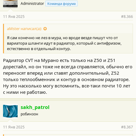
Administrator
Команда форума
д
а
р
11 Янв 2025
#8.366
н
о
с
aMster написал(а):
т
Я сам конечно не лез в мура, но вроде везде пишут что от
и
:
вариатора шланги идут в радиатор, который с антифризом,
естественно в отдельный контур.
Радиатор CVT на Мурано есть только на Z50 и Z51
дорестайл, но он тоже не всегда справляется, обычно его
переносят вперед или ставят дополнительный, Z52
только теплообменник и контур в основном радиаторе.
Ну это насколько могу вспомнить, все-таки почти 10 лет
с ними не работаю.
sakh_patrol
робинзон
11 Янв 2025
#8.367