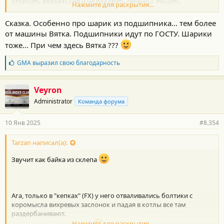
огорчать владельцев и не радовать сервисы. Решить
Нажмите для раскрытия...
сервисмены не могли, или не хотели, пока за нее не взялась
женщина. У соклубницы накрылся вариатор. Без
Сказка. Особенно про шарик из подшипника... тем более
популяционно его приговорили к замене. Но женщина была
от машины Вятка. Подшипники идут по ГОСТУ. Шарики
не простая, а кандидат каких-то там технических наук... вся
тоже... При чем здесь Вятка ???
история слишком длинная. Суть в том, что в Варике есть
клапан в форме шарика какой со временем терял свою форму
Б
GMA
выразил свою благодарность
и плохо перекрывал канал. Проблему решил шарик из
л
подшипника для стиральной машинки Вятка. Весь клуб потом
а
скинулся на подарок для нее.
г
Veyron
о
Administrator
Команда форума
д
а
р
10 Янв 2025
#8.354
н
о
с
Tarzan написал(а):
т
и
Звучит как байка из склепа
:
Ага, только в "кепках" (FX) у него отваливались болтики с
коромысла вихревых заслонок и падая в котлы все там
раздербанивают.
Нажмите для раскрытия...