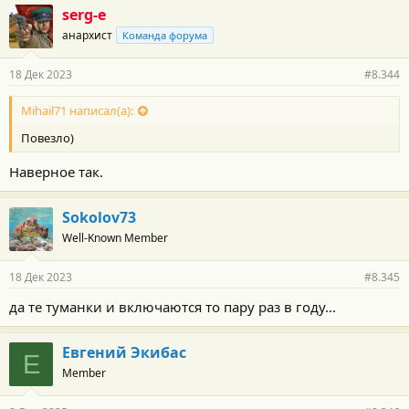
г
serg-e
о
анархист
Команда форума
д
а
р
18 Дек 2023
#8.344
н
о
с
Mihail71 написал(а):
т
Повезло)
и
:
Наверное так.
Sokolov73
Well-Known Member
18 Дек 2023
#8.345
да те туманки и включаются то пару раз в году...
Евгений Экибас
Е
Member