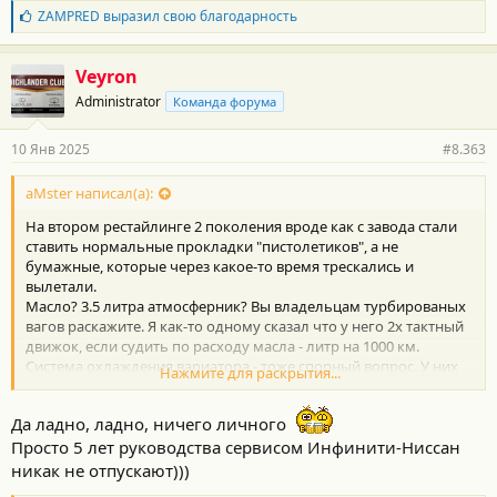
Б
ZAMPRED
выразил свою благодарность
л
а
г
Veyron
о
Administrator
Команда форума
д
а
р
10 Янв 2025
#8.363
н
о
с
aMster написал(а):
т
На втором рестайлинге 2 поколения вроде как с завода стали
и
:
ставить нормальные прокладки "пистолетиков", а не
бумажные, которые через какое-то время трескались и
вылетали.
Масло? 3.5 литра атмосферник? Вы владельцам турбированых
вагов раскажите. Я как-то одному сказал что у него 2х тактный
движок, если судить по расходу масла - литр на 1000 км.
Система охлаждения вариатора - тоже спорный вопрос. У них
Нажмите для раскрытия...
где-то в мозгах есть счётчик, который тикает при температуре
масла выше какого-то уровня. Почему-то эти попугаи считают
Да ладно, ладно, ничего личного
индикатором старения.
Просто 5 лет руководства сервисом Инфинити-Ниссан
В дорестайлинге вроде как был дополнительный варик в
бампере, и теперь народ решил что им его не хватает. Ставят
никак не отпускают)))
дополнительно еще радиаторы, термостаты.