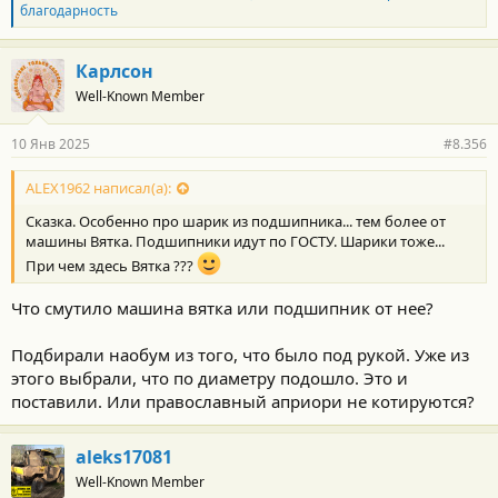
л
благодарность
а
г
о
Карлсон
д
Well-Known Member
а
р
н
10 Янв 2025
#8.356
о
с
т
ALEX1962 написал(а):
и
Сказка. Особенно про шарик из подшипника... тем более от
:
машины Вятка. Подшипники идут по ГОСТУ. Шарики тоже...
При чем здесь Вятка ???
Что смутило машина вятка или подшипник от нее?
Подбирали наобум из того, что было под рукой. Уже из
этого выбрали, что по диаметру подошло. Это и
поставили. Или православный априори не котируются?
aleks17081
Well-Known Member