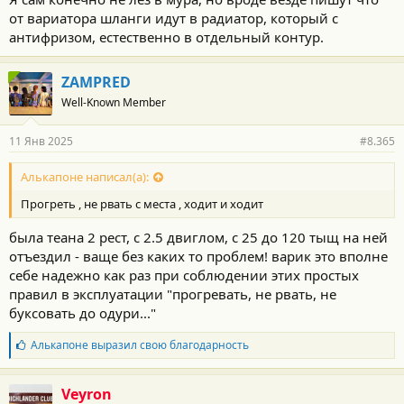
от вариатора шланги идут в радиатор, который с
антифризом, естественно в отдельный контур.
ZAMPRED
Well-Known Member
11 Янв 2025
#8.365
Алькапоне написал(а):
Прогреть , не рвать с места , ходит и ходит
была теана 2 рест, с 2.5 двиглом, с 25 до 120 тыщ на ней
отъездил - ваще без каких то проблем! варик это вполне
себе надежно как раз при соблюдении этих простых
правил в эксплуатации "прогревать, не рвать, не
буксовать до одури..."
Б
Алькапоне
выразил свою благодарность
л
а
г
Veyron
о