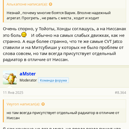
А, еще ставят комплекты транскул для фильтра масла
Алькапоне написал(а):
вариатора. Чтобы можно было дешевые фильтры чаще
Незнай , почему многие боятся Варик. Вполне надежный
менять...
агрегат. Прогреть , не рвать с места , ходит и ходит
Я со своим ничего не делаю, меня сток устраивает. Да, второй
Очень спорно, у Тойоты, Хонды соглашусь, а на Ниссанах
рестайл, 2014 год
это боль
И обычно на самых слабых движках, как не
странно. А еще более странно, что те же самые CVT Jatco
ставили и на Митсубиши у которых не было проблем от
слова совсем, но там всегда присутствует отдельный
радиатор в отличие от Ниссан.
aMster
Moderator
Команда форума
11 Янв 2025
#8.364
Veyron написал(а):
но там всегда присутствует отдельный радиатор в отличие от
Ниссан
Я сам конечно не лез в мура, но вроде везде пишут что