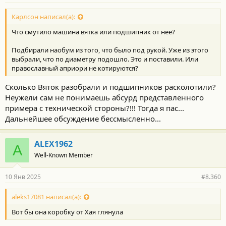
н
о
с
Карлсон написал(а):
т
Что смутило машина вятка или подшипник от нее?
и
:
Подбирали наобум из того, что было под рукой. Уже из этого
выбрали, что по диаметру подошло. Это и поставили. Или
православный априори не котируются?
Сколько Вяток разобрали и подшипников расколотили?
Неужели сам не понимаешь абсурд представленного
примера с технической стороны?!!! Тогда я пас...
Дальнейшее обсуждение бессмысленно...
ALEX1962
A
Well-Known Member
10 Янв 2025
#8.360
aleks17081 написал(а):
Вот бы она коробку от Хая глянула