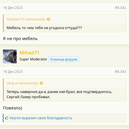
18 Дек 2023
#8.342
Sokolov73 написал(а):
Мебель то чем тебе не угодила оттуда???
Я не про мебель
Mihail71
Super Moderator
Команда форума
18 Дек 2023
#8.343
serg-e написал(а):
Теперь наверное да-а, ранее хая брал, все подтвердилось,
Сергей Лазер пробивал.
Повезло)
Б
Veyron
выразил свою благодарность
л
а