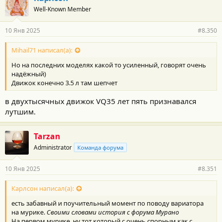
о
Well-Known Member
д
а
р
10 Янв 2025
#8.350
н
о
с
Mihail71 написал(а):
т
Но на последних моделях какой то усиленный, говорят очень
и
:
надёжный)
Движок конечно 3.5 л там шепчет
в двухтысячных движок VQ35 лет пять признавался
лутшим.
Tarzan
Administrator
Команда форума
10 Янв 2025
#8.351
Карлсон написал(а):
есть забавный и поучительный момент по поводу вариатора
на мурике.
Своими словами история с форума Мурано
На первом мурике, ну тот который с очень спорным как с