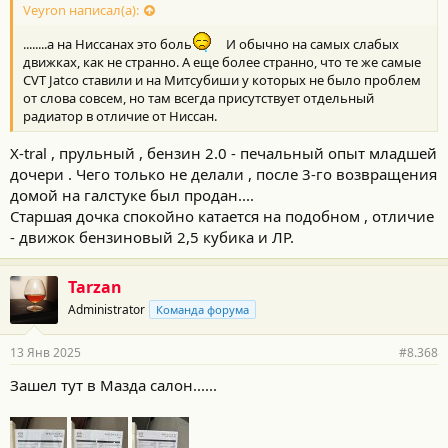
Veyron написал(а):
........а на Ниссанах это боль
И обычно на самых слабых
движках, как не странно. А еще более странно, что те же самые
CVT Jatco ставили и на Митсубиши у которых не было проблем
от слова совсем, но там всегда присутствует отдельный
радиатор в отличие от Ниссан.
X-tral , прульный , бензин 2.0 - печальный опыт младшей
дочери . Чего только не делали , после 3-го возвращения
домой на галстуке был продан....
Старшая дочка спокойно катается на подобном , отличие
- движок бензиновый 2,5 кубика и ЛР.
Tarzan
Administrator
Команда форума
13 Янв 2025
#8.368
Зашел тут в Мазда салон......