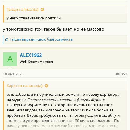
Tarzan написал(а):
у него отваливались болтики
у тойотовских тож такое бывает, но не массово
Б
Tarzan
выразил свою благодарность
л
а
г
ALEX1962
A
о
Well-Known Member
д
а
р
10 Янв 2025
#8.353
н
о
с
Карлсон написал(а):
т
есть забавный и поучительный момент по поводу вариатора
и
:
на мурике.
Своими словами история с форума Мурано
На первом мурике, ну тот который с очень спорным как с
внешним видом, так и салоном на вариках была большая
проблема. Варик пробуксовывал, а потом уходил в ошибку и
это могло уже провялятся, начиная c 50 кило километров. По
началу решалось только заменой каробаса, что не могло не