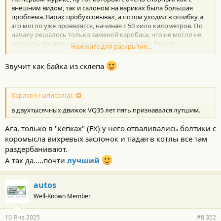
внешним видом, так и салоном на вариках была большая
проблема. Варик пробуксовывал, а потом уходил в ошибку и
это могло уже провялятся, начиная c 50 кило километров. По
началу решалось только заменой каробаса, что не могло не
огорчать владельцев и не радовать сервисы. Решить
Нажмите для раскрытия...
сервисмены не могли, или не хотели, пока за нее не взялась
женщина. У соклубницы накрылся вариатор. Без
Звучит как байка из склепа
популяционно его приговорили к замене. Но женщина была
не простая, а кандидат каких-то там технических наук... вся
история слишком длинная. Суть в том, что в Варике есть
Карлсон написал(а):
клапан в форме шарика какой со временем терял свою форму
и плохо перекрывал канал. Проблему решил шарик из
в двухтысячных движок VQ35 лет пять признавался лутшим.
подшипника для стиральной машинки Вятка. Весь клуб потом
скинулся на подарок для нее.
Ага, только в "кепках" (FX) у него отваливались болтики с
коромысла вихревых заслонок и падая в котлы все там
раздербанивают.
А так да.....почти
лучший
autos
Well-Known Member
10 Янв 2025
#8.352