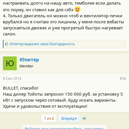
настраивать долго на нашу авто, темболее если делать
это поуму, он ставил как для сэбэ
4. Только двигатель но можно чтоб и вентилятор печки
врубался но я считаю это лишним, у меня после вебасты
запускаеться движек и уже прогретый быстро нагревает
салон.
Б
Юпитер
выразил свою благодарность
л
а
г
Юпитер
Ю
о
Member
д
а
р
8 Сен 2014
#30
н
о
BULLET, спасибо!
с
Наш дилер Тойоты запросил 150 000 руб. за установку 5
т
и
кВт с запуском через сотовый. Буду искать варианты.
:
Удачи и удовольствия от эксплуатации!
Last
1 из 6
Вперёд
Войдите или зарегистрируйтесь для ответа.