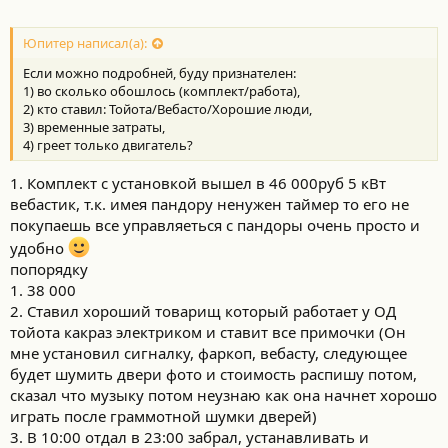
Юпитер написал(а):
Если можно подробней, буду признателен:
1) во сколько обошлось (комплект/работа),
2) кто ставил: Тойота/Вебасто/Хорошие люди,
3) временные затраты,
4) греет только двигатель?
1. Комплект с установкой вышел в 46 000руб 5 кВт
вебастик, т.к. имея пандору ненужен таймер то его не
покупаешь все управляеться с пандоры очень просто и
удобно
попорядку
1. 38 000
2. Ставил хороший товарищ который работает у ОД
тойота какраз электриком и ставит все примочки (Он
мне установил сигналку, фаркоп, вебасту, следующее
будет шумить двери фото и стоимость распишу потом,
сказал что музыку потом неузнаю как она начнет хорошо
играть после граммотной шумки дверей)
3. В 10:00 отдал в 23:00 забрал, устанавливать и