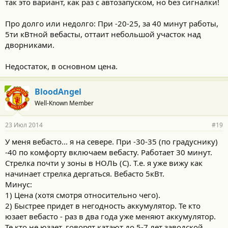
так это вариант, как раз с автозапуском, но без сигналки!
Про долго или недолго: При -20-25, за 40 минут работы,
5ти кВтной вебасты, оттаит небольшой участок над
дворниками.
Недостаток, в основном цена.
BloodAngel
Well-Known Member
23 Июл 2014
#19
У меня вебасто... я на севере. При -30-35 (по градуснику)
-40 по комфорту включаем вебасту. Работает 30 минут.
Стрелка почти у зоны в НОЛЬ (С). Т.е. я уже вижу как
начинает стрелка дергаться. Вебасто 5кВт.
Минус:
1) Цена (хотя смотря относительно чего).
2) Быстрее придет в негодность аккумулятор. Те кто
юзает вебасто - раз в два года уже меняют аккумулятор.
Те кто не юзает, говорят катают до 5-7 лет заводской