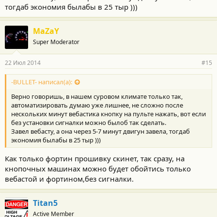
тогдаб экономия былабы в 25 тыр )))
MaZaY
Super Moderator
22 Июл 2014
#15
-BULLET- написал(а):
Верно говоришь, в нашем суровом климате только так,
автоматизировать думаю уже лишнее, не сложно после
нескольких минут вебастика кнопку на пульте нажать, вот если
без установки сигналки можно былоб так сделать.
Завел вебасту, а она через 5-7 минут двигун завела, тогдаб
экономия былабы в 25 тыр )))
Как только фортин прошивку скинет, так сразу, на
кнопочных машинах можно будет обойтись только
вебастой и фортином,без сигналки.
Titan5
Active Member