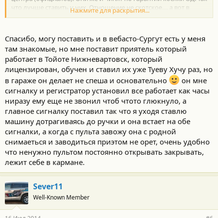
что лучше ставить у них. Отношение не скотское.... а вот в
Нажмите для раскрытия...
случае когда ставишь на стороне... хоть гарантия на вебасто
имеется - приходится порой подключать МСК, чтобы те
заставили вебасто-Сургут поработать (мой случай). Ставил у ОД
Спасибо, могу поставить и в вебасто-Сургут есть у меня
ЕКБ. Остальное тут -
http://highlander-
там знакомые, но мне поставит приятель который
autoclub.ru/forum/index.php?threads/Пара-глупых-
работает в Тойоте Нижневартовск, который
вопросов.8183/page-9#post-167931
лицензирован, обучен и ставил их уже Туеву Хучу раз, но
в гараже он делает не спеша и основательно
он мне
сигналку и регистратор установил все работает как часы
ниразу ему еще не звонил чтоб чтото глюкнуло, а
главное сигналку поставил так что я уходя ставлю
машину дотрагиваясь до ручки и она встает на обе
сигналки, а когда с пульта завожу она с родной
снимаеться и заводиться приэтом не орет, очень удобно
что ненужно пультом постоянно открывать закрывать,
лежит себе в кармане.
Sever11
Well-Known Member