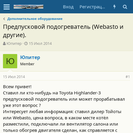
Вход
Регистрация
Дополнительное оборудование
Предпусковой подогреватель (Webasto и
другие).
А
Д
Юпитер
15 Июл 2014
в
а
т
т
Юпитер
Ю
о
а
Member
р
н
т
а
е
ч
15 Июл 2014
#1
м
а
ы
л
Всем привет!
а
Ставил ли кто-нибудь на Toyota Highlander-3
предпусковой подогреватель или может прорабатывал
уже этот вопрос ?
Интересует любая информация: ставил дилер Тойоты
или Webasto, цена вопроса, в каком месте котёл
разместили, подключали ли вентилятор салона или
только обогрев двигателя сделан, как справляется с