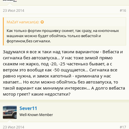
23 Июл 2014
#16
MaZaY написал(а):
Как только фортин прошивку скинет, так сразу, на кнопочных
машинах можно будет обойтись только вебастой и
фортином,без сигналки.
Задумался я все ж таки над таким вариантом - Вебаста и
сигналка без автозапуска... У нас тоже зимой прямо
скажем не жарко, под -20, -25 частенько бывает, а с
ветром это вообще как -50 ощущается... Сигналка все
равно нужна, и замок капотный - криминала у нас
хватает... Но если можно обойтись без автозапуска, то
такой вариант как минимум интересен... А долго вебаста
мотор греет? какие недостатки?
Sever11
Well-Known Member
23 Июл 2014
#17