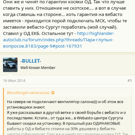
Они же и чинят по гарантии косяки ОД. Так что лучше
ставить у них. Отношение не скотское.... а вот в случае
когда ставишь на стороне... хоть гарантия на вебасто
имеется - приходится порой подключать МСК, чтобы те
заставили вебасто-Сургут поработать (мой случай).
Ставил у ОД ЕКБ. Остальное тут -
http://highlander-
autoclub.ru/forum/index.php?threads/Пара-глупых-
вопросов.8183/page-9#post-167931
-BULLET-
Well-Known Member
16 Июл 2014
#5
BloodAngel написал(а):
На севере не подключают вентилятор салона))) и об этом все
установщики знают.
Я уже рассказывал в другой ветке о своей борьбе с вебасто и о
последствиях. Кстати... от туда же... в Webasto-центре Сургута
бывают скидки на установку. В прошлый раз ОДИНАКОВЫЕ
работы у ОД и Вебасто стоили на 30% дешевле у Вебасто-
центра (официалов). Они же и чинят по гарантии косяки ОД. Так