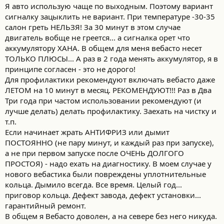
Я авто использую чаще по выходным. Поэтому вариант
сигналку зацыклить не вариант. При температуре -30-35
салон греть НЕЛЬЗЯ! За 30 минут в этом случае
двигатель вобще не греется... а сигналка орет что
аккумулятору ХАНА. В общем для меня вебасто несет
ТОЛЬКО ПЛЮСЫ... А раз в 2 года менять аккумулятор, я в
принципе согласен - это не дорого!
Для профилактики рекомендуют включать вебасто даже
ЛЕТОМ на 10 минут в месяц. РЕКОМЕНДУЮТ!!! Раз в Два
Три года при частом использовании рекомендуют (и
лучше делать) делать профилактику. Заехать на чистку и
т.п.
Если начинает жрать АНТИФРИЗ или дымит
ПОСТОЯННО (не пару минут, и каждый раз при запуске),
а не при первом запуске после ОЧЕНЬ ДОЛГОГО
ПРОСТОЯ) - надо ехать на диагностику. В моем случае у
нового вебастика были повреждены уплотнительные
кольца. Дымило всегда. Все время. Целый год...
приговор кольца. Дефект завода, дефект установки...
гарантийный ремонт.
В общем я Вебасто доволен, а на севере без него никуда.