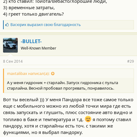
2) кто ставил: Тойота/Вебасто/Хорошие люди,
3) временные затраты,
4) греет только двигатель?
Б
Васюрик
выразил свою благодарность
л
а
г
-BULLET-
о
Well-Known Member
д
а
р
8 Сен 2014
#29
н
о
с
maxtalibax написал(а):
т
А у меня гидроник + старлайн. Запуск гидроника с пульта
и
:
старлайна. Весной пробовал прогревать, понравилось.
Вот ты веселый ))) У меня Пандора все тоже самое только
еще с мобильного можно из любой точки мира где есть
связь запускать и глушить, плюс состояние авто видно и
топливо в баке и температура и т.д.
я поэтому ставил
пандору, хотя и старлайны есть точ. с такими же
функциями, но я выбрал пандорку.