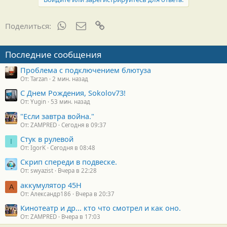
WhatsApp
Электронная почта
Ссылка
Поделиться:
Последние сообщения
Проблема с подключением блютуза
От: Tarzan
2 мин. назад
С Днем Рождения, Sokolov73!
От: Yugin
53 мин. назад
"Если завтра война."
От: ZAMPRED
Сегодня в 09:37
Стук в рулевой
I
От: IgorK
Сегодня в 08:48
Скрип спереди в подвеске.
От: swyazist
Вчера в 22:28
аккумулятор 45H
А
От: Александр186
Вчера в 20:37
Кинотеатр и др... кто что смотрел и как оно.
От: ZAMPRED
Вчера в 17:03