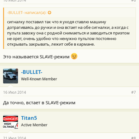
16 Июл 2014
#6
-BULLET- написал(а):
сигналку поставил так что я уходя ставлю машину
дотрагиваясь до ручки и она встает на обе сигналки, а когда с
пульта завожу она с родной снимаеться и заводиться приэтом
не орет, очень удобно что ненужно пультом постоянно
открывать закрывать, лежит себе в кармане.
Это называется SLAVE-режим
-BULLET-
Well-Known Member
16 Июл 2014
#7
Да точно, встает в SLAVE-режим
Titan5
Active Member
21 Июл 2014
#8