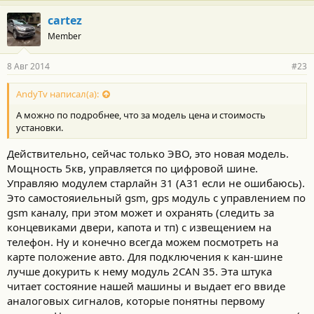
а
г
cartez
о
Member
д
а
р
8 Авг 2014
#23
н
о
с
AndyTv написал(а):
т
А можно по подробнее, что за модель цена и стоимость
и
:
установки.
Действительно, сейчас только ЭВО, это новая модель.
Мощность 5кв, управляется по цифровой шине.
Управляю модулем старлайн 31 (А31 если не ошибаюсь).
Это самостояиельный gsm, gps модуль с управлением по
gsm каналу, при этом может и охранять (следить за
концевиками двери, капота и тп) с извещением на
телефон. Ну и конечно всегда можем посмотреть на
карте положение авто. Для подключения к кан-шине
лучше докурить к нему модуль 2CAN 35. Эта штука
читает состояние нашей машины и выдает его ввиде
аналоговых сигналов, которые понятны первому