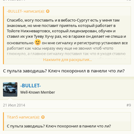
-BULLET- написал(а):
Спасибо, могу поставить и в вебасто-Сургут есть у меня там
знакомые, но мне поставит приятель который работает в
Тойоте Нижневартовск, который лицензирован, обучен и
ставил их уже Туеву Хучу раз, но в гараже он делает не спеша и
основательно
он мне сигналку и регистратор установил все
работает как часы ниразу ему еще не звонил чтоб чтото
глюкнуло, а главное сигналку поставил так что я уходя ставлю
машину дотрагиваясь до ручки и она встает на обе сигналки, а
Нажмите для раскрытия...
когда с пульта завожу она с родной снимаеться и заводиться
приэтом не орет, очень удобно что ненужно пультом
С пульта заводишь? Ключ похоронил в панели что ли?
постоянно открывать закрывать, лежит себе в кармане.
-BULLET-
Well-Known Member
21 Июл 2014
#9
Titan5 написал(а):
С пульта заводишь? Ключ похоронил в панели что ли?