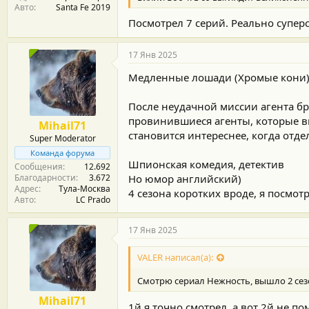
Авто
Santa Fe 2019
Посмотрел 7 серий. Реально суперс
17 Янв 2025
Медленные лошади (Хромые кони
После неудачной миссии агента бр
провинившиеся агенты, которые в
Mihail71
становится интереснее, когда отде
Super Moderator
Команда форума
Шпионская комедия, детектив
Сообщения
12.692
Благодарности
3.672
Но юмор английский)
Адрес
Тула-Москва
4 сезона коротких вроде, я посмот
Авто
LC Prado
17 Янв 2025
VALER написал(а):
Смотрю сериал Нежность, вышло 2 сезо
Mihail71
1й я точно смотрел, а вот 2й не п