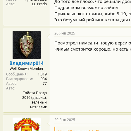
До того все плохо, что решили дос
Авто
LC Prado
Подросткам возможно зайдет
Прикалывают отзывы, либо 8-10, л
Это безумный рейтинг кстати для 
20 Янв 2025
Посмотрел намедни новую версию 
Фильм смотрится хорошо, но есть 
Владимир014
Well-Known Member
Сообщения
1.819
Благодарности
934
Адрес
77
Авто
Тойота Прадо
2016 (дизель),
зеленый
металлик
20 Янв 2025