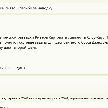
ки снято. Спасибо за наводку.
)
итанской разведки Ривера Картрайта ссылают в Слоу-Хаус. 
ыполняют скучные задачи для деспотичного босса Джексона
лу дают второй шанс.
рел пока один)
на, первый в 2020 не смотрел, второй в 2024, хорошие наши актеры ,
омню)