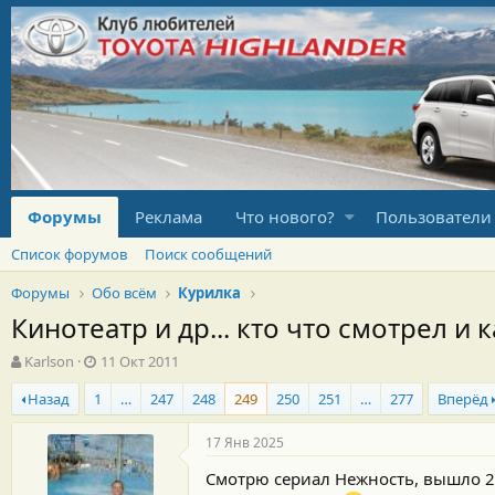
Форумы
Реклама
Что нового?
Пользователи
Список форумов
Поиск сообщений
Форумы
Обо всём
Курилка
Кинотеатр и др... кто что смотрел и к
А
Д
Karlson
11 Окт 2011
в
а
Назад
1
…
247
248
249
250
251
…
277
Вперёд
т
т
о
а
р
н
17 Янв 2025
т
а
Смотрю сериал Нежность, вышло 2 
е
ч