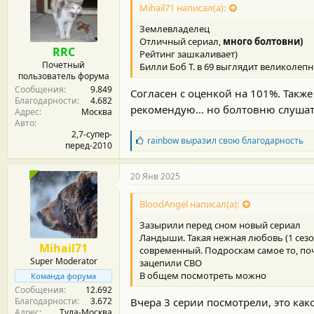
Mihail71 написал(а):
Землевладелец
Отличный сериал,
много болтовни)
RRC
Рейтинг зашкаливает)
Почетный
Билли Боб Т. в 69 выглядит великолеп
пользователь форума
Сообщения
9.849
Согласен с оценкой на 101%. Такж
Благодарности
4.682
рекомендую... но болтовню слушат
Адрес
Москва
Авто
2,7-супер-
Б
rainbow
выразил свою благодарность
перед-2010
л
а
г
20 Янв 2025
о
д
BloodAngel написал(а):
а
р
Зазырили перед сном новый сериал
н
Ландыши. Такая нежная любовь (1 сезо
о
Mihail71
современный. Подроскам самое то, поч
с
Super Moderator
зацепили СВО
т
и
В общем посмотреть можно
Команда форума
:
Сообщения
12.692
Вчера 3 серии посмотрели, это как
Благодарности
3.672
Адрес
Тула-Москва