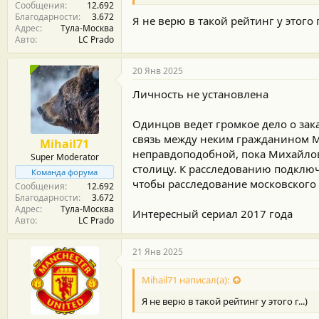
Сообщения
12.692
Благодарности
3.672
Я не верю в такой рейтинг у этого г.
Адрес
Тула-Москва
Авто
LC Prado
20 Янв 2025
Личность не установлена
Одинцов ведет громкое дело о зак
связь между неким гражданином М
Mihail71
неправдоподобной, пока Михайлов
Super Moderator
столицу. К расследованию подключ
Команда форума
чтобы расследование московского 
Сообщения
12.692
Благодарности
3.672
Адрес
Тула-Москва
Интересный сериал 2017 года
Авто
LC Prado
21 Янв 2025
Mihail71 написал(а):
Я не верю в такой рейтинг у этого г...)