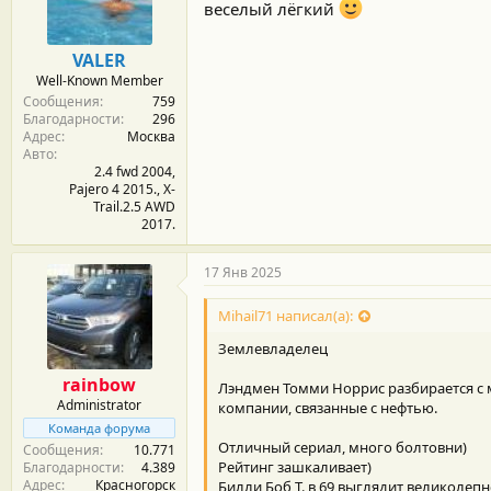
м
а
веселый лёгкий
ы
л
а
VALER
Well-Known Member
Сообщения
759
Благодарности
296
Адрес
Москва
Авто
2.4 fwd 2004,
Pajero 4 2015., X-
Trail.2.5 AWD
2017.
17 Янв 2025
Mihail71 написал(а):
Землевладелец
rainbow
Лэндмен Томми Норрис разбирается с
Administrator
компании, связанные с нефтью.
Команда форума
Отличный сериал, много болтовни)
Сообщения
10.771
Рейтинг зашкаливает)
Благодарности
4.389
Адрес
Красногорск
Билли Боб Т. в 69 выглядит великолеп