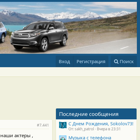
Вход
Регистрация
Поиск
Последние сообщения
С Днем Рождения, Sokolov73!
#7.441
От: sakh_patrol
Вчера в 23:31
 наши актеры ,
Музыка с телефона