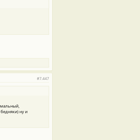
#7.447
ормальный,
бедняки) ну и