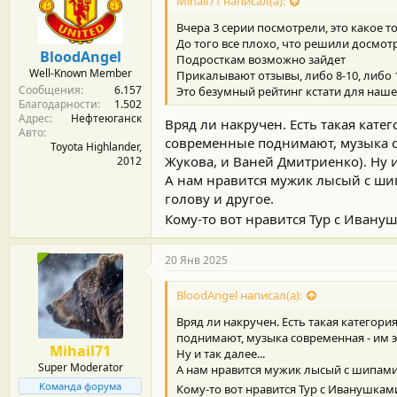
Mihail71 написал(а):
Вчера 3 серии посмотрели, это какое т
До того все плохо, что решили досмотр
BloodAngel
Подросткам возможно зайдет
Well-Known Member
Прикалывают отзывы, либо 8-10, либо 
Сообщения
6.157
Это безумный рейтинг кстати для наше
Благодарности
1.502
Адрес
Нефтеюганск
Вряд ли накручен. Есть такая кат
Авто
современные поднимают, музыка сов
Toyota Highlander,
Жукова, и Ваней Дмитриенко). Ну и 
2012
А нам нравится мужик лысый с ши
голову и другое.
Кому-то вот нравится Тур с Иван
20 Янв 2025
BloodAngel написал(а):
Вряд ли накручен. Есть такая категор
поднимают, музыка современная - им эт
Mihail71
Ну и так далее...
Super Moderator
А нам нравится мужик лысый с шипами
Команда форума
Кому-то вот нравится Тур с Иванушка