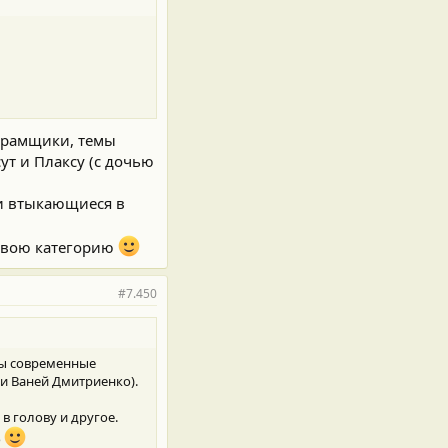
аграмщики, темы
ут и Плаксу (с дочью
и втыкающиеся в
свою категорию
#7.450
емы современные
 и Ваней Дмитриенко).
 голову и другое.
ю