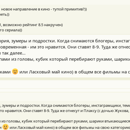
о новое направление в кино - тупой примитив?))
еть))
1, возможно рейтинг 8.5 накручен)
го сериала))
егория, зумеры и подростки. Когда снимаются блогеры, инст
ременная - им это нравится. Они ставят 8-9. Туда же отнес
так далее...
пами из головы, кубик который перебирают руками, шарик
ушками
или Ласковый май кино) в общем все фильмы на 
ия, зумеры и подростки. Когда снимаются блогеры, инстаграмщики, т
о нравится. Они ставят 8-9. Туда же отнесут и Плаксу (с дочью Жукова,
 из головы, кубик который перебирают руками, шарики втыкающиеся в
ми
или Ласковый май кино) в общем все фильмы на свою категори