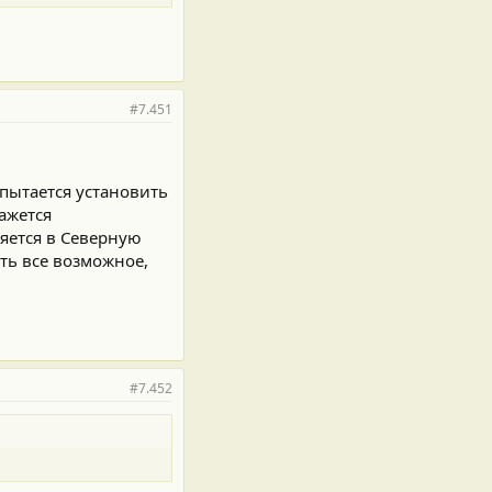
#7.451
пытается установить
ажется
яется в Северную
ть все возможное,
#7.452