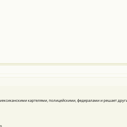
 мексиканскими картелями, полицейскими, федералами и решает дру
но