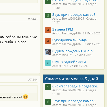
S
Автор: Stroitel20052005
Среда в
11:30
Звук при проезде камер?
S
Автор: Stroitel20052005
Среда в
#7.443
11:27
Замена ГРМ
А
Автор: Александр186
31 Июл 2026
Там собраны такие же
Буксировка гибрида
А
 Лэмба. Но всё
Автор: Александр186
30 Июл 2026
С Днём рождения Yugin!
Автор: Mihail71
27 Июл 2026
Стук в задней части
Л
Автор: Лекс
25 Июл 2026
Самое читаемое за 5 дней
#7.444
Скрип спереди в подвеске.
S
Автор: Stroitel20052005
Среда в
11:30
 веселый лёгкий
Звук при проезде камер?
S
Автор: Stroitel20052005
Среда в