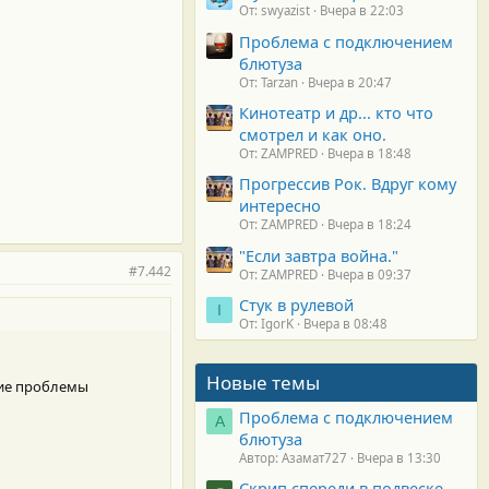
От: swyazist
Вчера в 22:03
Проблема с подключением
блютуза
От: Tarzan
Вчера в 20:47
Кинотеатр и др... кто что
смотрел и как оно.
От: ZAMPRED
Вчера в 18:48
Прогрессив Рок. Вдруг кому
интересно
От: ZAMPRED
Вчера в 18:24
"Если завтра война."
#7.442
От: ZAMPRED
Вчера в 09:37
Стук в рулевой
I
От: IgorK
Вчера в 08:48
Новые темы
гие проблемы
Проблема с подключением
А
блютуза
Автор: Азамат727
Вчера в 13:30
Скрип спереди в подвеске.