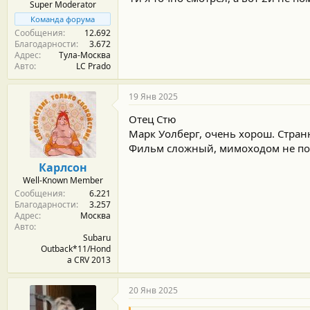
Super Moderator
Команда форума
Сообщения
12.692
Благодарности
3.672
Адрес
Тула-Москва
Авто
LC Prado
19 Янв 2025
Отец Стю
Марк Уолберг, очень хорош. Странн
Фильм сложный, мимоходом не посм
Карлсон
Well-Known Member
Сообщения
6.221
Благодарности
3.257
Адрес
Москва
Авто
Subaru
Outback*11/Hond
a CRV 2013
20 Янв 2025