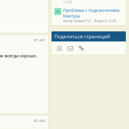
11:27
Проблема с подключением
А
блютуза
Автор: Азамат727
Вчера в 13:30
Поделиться страницей
#7.445
WhatsApp
Электронная почта
Ссылка
ак всегда хорошо.
#7.446