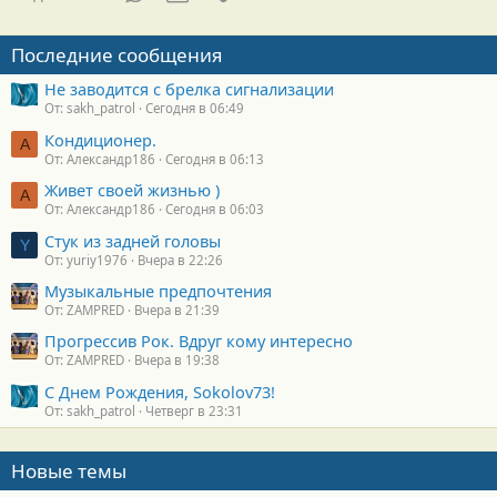
Последние сообщения
Не заводится с брелка сигнализации
От: sakh_patrol
Сегодня в 06:49
Кондиционер.
А
От: Александр186
Сегодня в 06:13
Живет своей жизнью )
А
От: Александр186
Сегодня в 06:03
Стук из задней головы
Y
От: yuriy1976
Вчера в 22:26
Музыкальные предпочтения
От: ZAMPRED
Вчера в 21:39
Прогрессив Рок. Вдруг кому интересно
От: ZAMPRED
Вчера в 19:38
С Днем Рождения, Sokolov73!
От: sakh_patrol
Четверг в 23:31
Новые темы