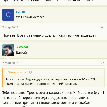
саво
С
Well-Known Member
7 Мар 2012
#4
Привет! Все правильно сделал. Хай тебя не подведет.
Хохол
Щирый
7 Мар 2012
#5
579 написал(а):
Всем привет.Ищу поддержки, наверно именно так.Юзал Х5,
2005года, 3л дизель, к авто нареканий никаких.
Тебе повезло. Трое моих знакомых взяв Х- 5 свежее б/у - 1
и новьё -2 через полгода с радостью избавились.
Основные причины глюки электроники и слабая