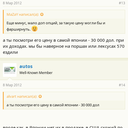
8 Мар 2012
#13
MaZaY написал(а):
Еще минус, мало доп опций, за такую цену могли бы и
фарширнуть.
а ты посмотри его цену в самой японии - 30 000 дол. при
их доходах. мы бы наверное на поршах или лексусах 570
ездили
autos
Well-Known Member
8 Мар 2012
#14
alvart написал(а):
а ты посмотри его цену в самой японии - 30 000 дол
вроде как, в Японии нет их в продаже. в США схожий по