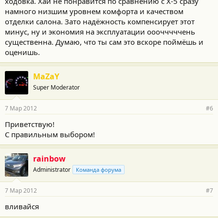
ходовка. Хай не понравится по сравнению с Х-5 сразу
намного низшим уровнем комфорта и качеством
отделки салона. Зато надёжность компенсирует этот
минус, ну и экономия на эксплуатации ооочччччень
существенна. Думаю, что ты сам это вскоре поймёшь и
оценишь.
MaZaY
Super Moderator
7 Мар 2012
#6
Приветствую!
С правильным выбором!
rainbow
Administrator
Команда форума
7 Мар 2012
#7
вливайся