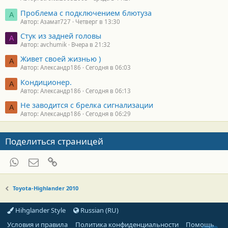
Проблема с подключением блютуза
А
Автор: Азамат727
Четверг в 13:30
Стук из задней головы
A
Автор: avchumik
Вчера в 21:32
Живет своей жизнью )
А
Автор: Александр186
Сегодня в 06:03
Кондиционер.
А
Автор: Александр186
Сегодня в 06:13
Не заводится с брелка сигнализации
А
Автор: Александр186
Сегодня в 06:29
Поделиться страницей
WhatsApp
Электронная почта
Ссылка
Toyota-Highlander 2010
Hihglander Style
Russian (RU)
Условия и правила
Политика конфиденциальности
Помощь