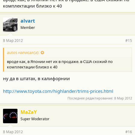
комплектации близко к 40
alvart
Member
8 Мар 2012
#15
autos написал(а):
вроде как, в Японии нет их в продаже. в США схожий по
комплектации близко к 40
ну да в штатах, в калифорнии
http://www.toyota.com/highlander/trims-prices.html
Последнее редактирование:
8 Мар 2012
MaZaY
Super Moderator
8 Мар 2012
#16