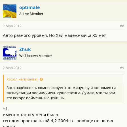
optimale
Active Member
7 Мар 2012
#8
Авто разного уровня. Но Хай надёжный ,а X5 нет.
Zhuk
Well-Known Member
7 Мар 2012
#9
Хохол написал(а):
Зато надёжность компенсирует этот минус, ну и экономия на
эксплуатации ооочччччень существенна. Думаю, что ты сам
это вскоре поймёшь и оценишь.
+1.
именно так и у меня было.
сегодня проехал на а8 4,2 2004гв - вообще не понял
понта.