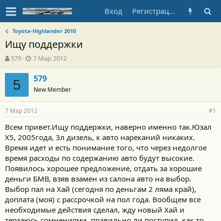
Вход
Регистрация
Toyota-Highlander 2010
Ищу поддержки
А
Д
579
7 Мар 2012
в
а
т
т
579
5
о
а
New Member
р
н
т
а
7 Мар 2012
е
ч
#1
м
а
Всем привет.Ищу поддержки, наверно именно так.Юзал
ы
л
Х5, 2005года, 3л дизель, к авто нареканий никаких.
а
Время идет и есть понимание того, что через недолгое
время расходы по содержанию авто будут высокие.
Появилось хорошее предложение, отдать за хорошие
деньги БМВ, взяв взамен из салона авто на выбор.
Выбор пал на Хай (сегодня по деньгам 2 ляма край),
доплата (моя) с рассрочкой на пол года. Вообщем все
необходимые действия сделал, жду новый Хай и
терзаюсь сомнениями, правильно ли поступил, как то