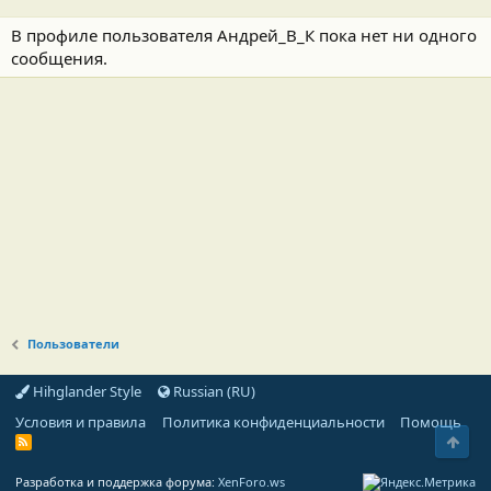
В профиле пользователя Андрей_В_К пока нет ни одного
сообщения.
Пользователи
Hihglander Style
Russian (RU)
Условия и правила
Политика конфиденциальности
Помощь
Свер
R
S
S
Разработка и поддержка форума:
XenForo.ws