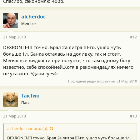
Спасибо, сэкономлю 400р.
alcherdoc
Member
31 Мар 2010
#12
DEXRON II-III точно. Брал 2а литра III-го, ушло чуть
больше 1л. Банка осталась на доливку, так и стоит.
Менял все жидкости при покупке, что там одному богу
известно, себе спокойней.Хотя в рекомендациях ничего
не указано. Удачи.:yes4:
Последнее редактирование:
31 Мар 2010
ТакТик
Папа
31 Мар 2010
#13
alcherdoc написал(а):
DEXRON II-III точно. Брал 2а литра III-го, ушло чуть больше 1л.