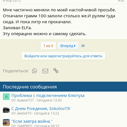
4 Апр 2012
#30
Мне частично меняли по моей настойчивой просьбе.
Откачали грамм 100-залили столько же.И рулем туда
сюда. И пока литр не прокачали.
Заливал ELFa.
Эту операцию можно и самому сделать.
Last
1 из 3
Вперёд
Войдите или зарегистрируйтесь для ответа.
WhatsApp
Электронная почта
Ссылка
Поделиться:
Последние сообщения
Проблема с подключением блютуза
А
От: Азамат727
Сегодня в 13:30
С Днем Рождения, Sokolov73!
От: alexlx470
Сегодня в 13:22
"Если завтра война."
От: ZAMPRED
Сегодня в 09:37