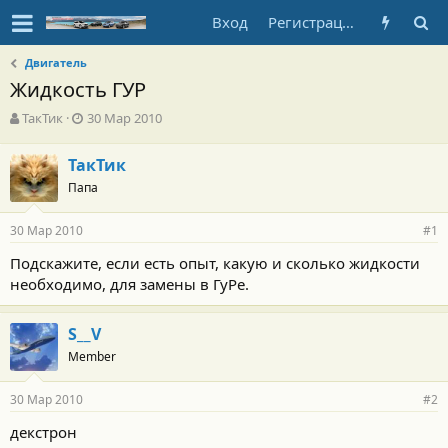
Вход
Регистрация
Двигатель
Жидкость ГУР
А
Д
ТакТик
30 Мар 2010
в
а
т
т
ТакТик
о
а
Папа
р
н
т
а
е
ч
30 Мар 2010
#1
м
а
ы
л
Подскажите, если есть опыт, какую и сколько жидкости
а
необходимо, для замены в ГуРе.
S__V
Member
30 Мар 2010
#2
декстрон