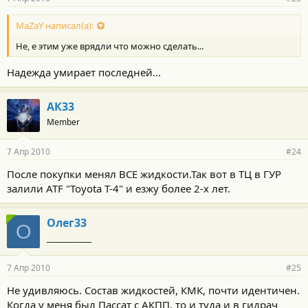
MaZaY написал(а):
Не, е этим уже врядли что можно сделать...
Надежда умирает последней...
АК33
Member
7 Апр 2010
#24
После покупки менял ВСЕ жидкости.Так вот в ТЦ в ГУР
залили ATF "Toyota T-4" и езжу более 2-х лет.
Олег33
О
_____________
7 Апр 2010
#25
Не удивляюсь. Состав жидкостей, КМК, почти идентичен.
Когда у меня был Пассат с АКПП, то и туда и в гидрач