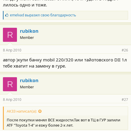
лилось одно и тоже.
Б
emelvad
выразил свою благодарность
л
а
г
rubikon
R
о
Member
д
а
р
8 Апр 2010
#26
н
о
автор )купи банку mobil 220/320 или тайотовского DII 1л
с
тебе хватит на замену в гуре.
т
и
:
rubikon
R
Member
8 Апр 2010
#27
АК33 написал(а):
После покупки менял ВСЕ жидкости.Так вот в ТЦ в ГУР залили
ATF "Toyota T-4" и езжу более 2-х лет.