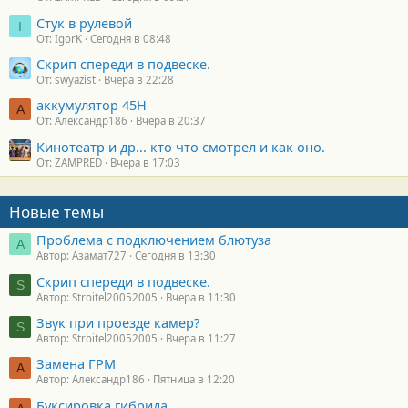
Стук в рулевой
I
От: IgorK
Сегодня в 08:48
Скрип спереди в подвеске.
От: swyazist
Вчера в 22:28
аккумулятор 45H
А
От: Александр186
Вчера в 20:37
Кинотеатр и др... кто что смотрел и как оно.
От: ZAMPRED
Вчера в 17:03
Новые темы
Проблема с подключением блютуза
А
Автор: Азамат727
Сегодня в 13:30
Скрип спереди в подвеске.
S
Автор: Stroitel20052005
Вчера в 11:30
Звук при проезде камер?
S
Автор: Stroitel20052005
Вчера в 11:27
Замена ГРМ
А
Автор: Александр186
Пятница в 12:20
Буксировка гибрида