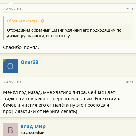
2 Апр 2010
#19
Efima написал(а):
Отсоединил обратный шланг, удлинил его подходящим по
диаметру шлангом, и в канистру.
Спасибо, понял.
Олег33
О
_____________
2 Апр 2010
#20
Менял год назад, мне хватило литра. Сейчас цвет
жидкости совпадает с первоначальным. Ещё снимал
бачок и чистил его от налёта(ну это просто для
профилактики от нефига делать).
влад-мир
В
New Member