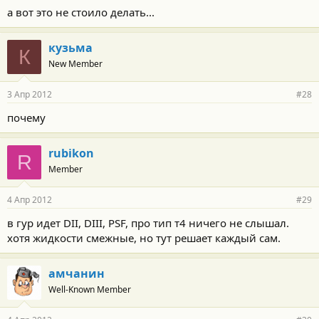
а вот это не стоило делать...
кузьма
К
New Member
3 Апр 2012
#28
почему
rubikon
R
Member
4 Апр 2012
#29
в гур идет DII, DIII, PSF, про тип т4 ничего не слышал.
хотя жидкости смежные, но тут решает каждый сам.
амчанин
Well-Known Member