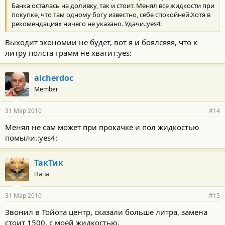
Банка осталась на доливку, так и стоит. Менял все жидкости при
покупке, что там одному богу известно, себе спокойней.Хотя в
рекомендациях ничего не указано. Удачи.:yes4:
Выходит экономии не будет, вот я и боялсяяя, что к
литру полста грамм не хватит:yes:
alcherdoc
Member
31 Мар 2010
#14
Менял не сам может при прокачке и пол жидкостью
помыли.:yes4:
ТакТик
Папа
31 Мар 2010
#15
Звонил в Тойота центр, сказали больше литра, замена
стоит 1500, с моей жидкостью.