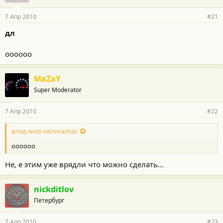
7 Апр 2010
#21
дл
оооооо
MaZaY
Super Moderator
7 Апр 2010
#22
влад-мир написал(а):
оооооо
Не, е этим уже врядли что можно сделать...
nickditlov
Петербург
7 Апр 2010
#23