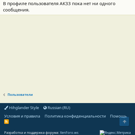
В профиле пользователя АК33 пока нет ни одного
сообщения.
Пользователи
Hihglander Style
Russian (RU)
Условия и правила
Политика конфиденциальности
Помощь
Свер
R
S
S
Разработка и поддержка форума:
XenForo.ws