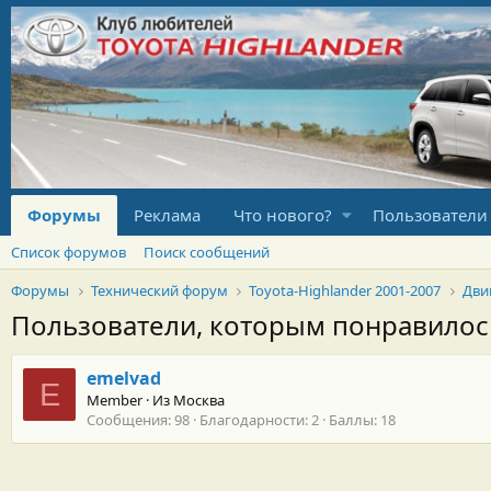
Форумы
Реклама
Что нового?
Пользователи
Список форумов
Поиск сообщений
Форумы
Технический форум
Toyota-Highlander 2001-2007
Дви
Пользователи, которым понравило
emelvad
E
Member
·
Из
Москва
Сообщения
98
Благодарности
2
Баллы
18