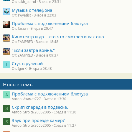
От: sakh_patrol
Вчера в 23:31
Музыка с телефона
От: swyazist
Вчера в 22:03
Проблема с подключением блютуза
От: Tarzan
Вчера в 20:47
Кинотеатр и др... кто что смотрел и как оно.
От: ZAMPRED
Вчера в 18:48
"Если завтра война."
От: ZAMPRED
Вчера в 09:37
Стук в рулевой
I
От: IgorK
Вчера в 08:48
Новые темы
Проблема с подключением блютуза
А
Автор: Азамат727
Вчера в 13:30
Скрип спереди в подвеске.
S
Автор: Stroitel20052005
Среда в 11:30
Звук при проезде камер?
S
Автор: Stroitel20052005
Среда в 11:27