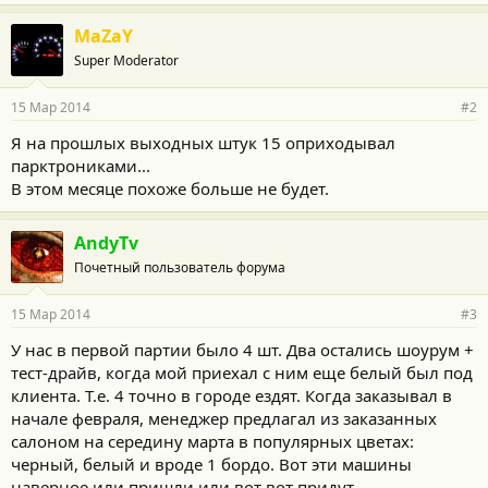
MaZaY
Super Moderator
15 Мар 2014
#2
Я на прошлых выходных штук 15 оприходывал
парктрониками...
В этом месяце похоже больше не будет.
AndyTv
Почетный пользователь форума
15 Мар 2014
#3
У нас в первой партии было 4 шт. Два остались шоурум +
тест-драйв, когда мой приехал с ним еще белый был под
клиента. Т.е. 4 точно в городе ездят. Когда заказывал в
начале февраля, менеджер предлагал из заказанных
салоном на середину марта в популярных цветах:
черный, белый и вроде 1 бордо. Вот эти машины
наверное или пришли или вот вот придут.