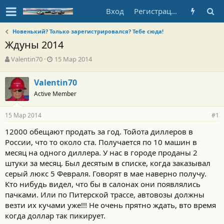
Вход
Регистрация
Новенький? Только зарегистрировался? Тебе сюда!
Ждуны 2014
А
Д
Valentin70
15 Мар 2014
в
а
т
т
Valentin70
о
а
Active Member
р
н
т
а
е
ч
15 Мар 2014
#1
м
а
ы
л
12000 обещают продать за год. Тойота диллеров в
а
России, что то около ста. Получается по 10 машин в
месяц на одного диллера. У нас в городе проданы 2
штуки за месяц. Был десятым в списке, когда заказывал
серый люкс 5 Февраля. Говорят в мае наверно получу.
Кто нибудь видел, что бы в салонах они появлялись
пачками. Или по Питерской трассе, автовозы должны
везти их кучами уже!!! Не очень прятно ждать, вто время
когда доллар так пикирует.