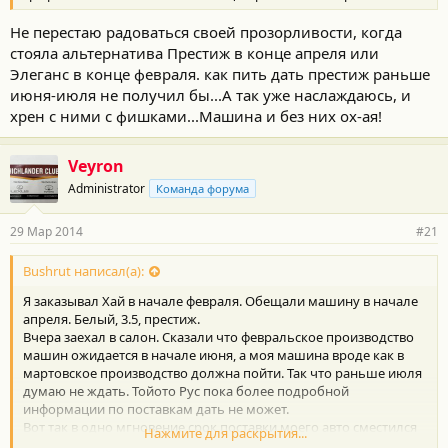
Не перестаю радоваться своей прозорливости, когда
стояла альтернатива Престиж в конце апреля или
Элеганс в конце февраля. как пить дать престиж раньше
июня-июля не получил бы...А так уже наслаждаюсь, и
хрен с ними с фишками...Машина и без них ох-ая!
Veyron
Administrator
Команда форума
29 Мар 2014
#21
Bushrut написал(а):
Я заказывал Хай в начале февраля. Обещали машину в начале
апреля. Белый, 3.5, престиж.
Вчера заехал в салон. Сказали что февральское производство
машин ожидается в начале июня, а моя машина вроде как в
мартовское производство должна пойти. Так что раньше июля
думаю не ждать. Тойото Рус пока более подробной
информации по поставкам дать не может.
Вот так в одно мгновение срок поставки моего авто сместился
Нажмите для раскрытия...
минимум на 3-4 месяца. Если сейчас заказывать-