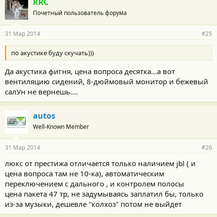
RRC
Почетный пользователь форума
31 Мар 2014
#25
по акустике буду скучать)))
Да акустика фигня, цена вопроса десятка...а вот
вентиляцию сидений, 8-дюймовый монитор и бежевый
салУн не вернешь....
autos
Well-Known Member
31 Мар 2014
#26
люкс от престижа отличается только наличием jbl ( и
цена вопроса там не 10-ка), автоматическим
переключением с дального , и контролем полосы
цена пакета 47 тр, не задумываясь заплатил бы, только
из-за музыки, дешевле "колхоз" потом не выйдет