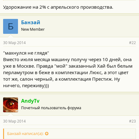
октябрь,ноябрь.
Удорожание на 2% с апрельского производства.
И еще один момент не в пользу российских ждунов. Хайлендер
нарасхват в США, и в данный момент большинство авто
производят на внутренний рынок, а в Россию очень малые
Банзай
Б
партии.Зимой, когда озвучивали сроки поставки, Тойота
New Member
считала что картина будет несколько иной. Такого ажиотажа
не было со времен выхода LC 100. Белый, 3.5 один из самых
30 Мар 2014
#22
популярных, с 2.7 проще.
Вся информация от диллера.
"махнулся не глядя"
Да, и еще.. С августовского производства, сказали, будет
Вместо июля месяца машину получу через 10 дней, она
увеличение цены на 2%. Хоть это хорошая новость, а там
уже в Москве. Правда "мой" заказанный Хай был белым
увидим...
перламутром в беже в комплектации Люкс, а этот цвет
тот же, салон черный, а комплектация Престиж. Ну
ничего, переживу)))
AndyTv
Почетный пользователь форума
30 Мар 2014
#23
Банзай написал(а):