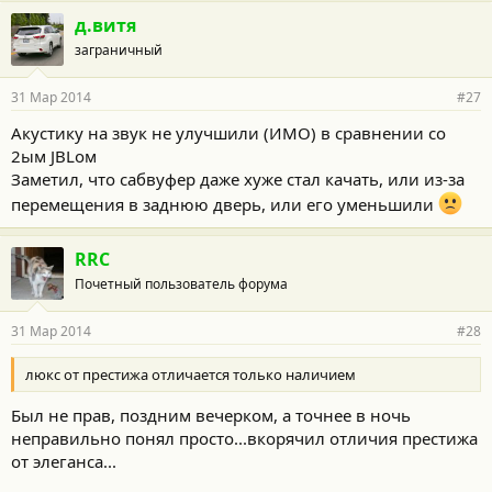
д.витя
заграничный
31 Мар 2014
#27
Акустику на звук не улучшили (ИМО) в сравнении со
2ым JBLом
Заметил, что сабвуфер даже хуже стал качать, или из-за
перемещения в заднюю дверь, или его уменьшили
RRC
Почетный пользователь форума
31 Мар 2014
#28
люкс от престижа отличается только наличием
Был не прав, поздним вечерком, а точнее в ночь
неправильно понял просто...вкорячил отличия престижа
от элеганса...