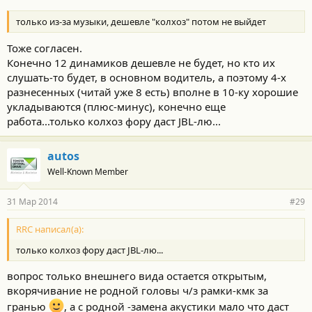
только из-за музыки, дешевле "колхоз" потом не выйдет
Тоже согласен.
Конечно 12 динамиков дешевле не будет, но кто их
слушать-то будет, в основном водитель, а поэтому 4-х
разнесенных (читай уже 8 есть) вполне в 10-ку хорошие
укладываются (плюс-минус), конечно еще
работа...только колхоз фору даст JBL-лю...
autos
Well-Known Member
31 Мар 2014
#29
RRC написал(а):
только колхоз фору даст JBL-лю...
вопрос только внешнего вида остается открытым,
вкорячивание не родной головы ч/з рамки-кмк за
гранью
, а с родной -замена акустики мало что даст