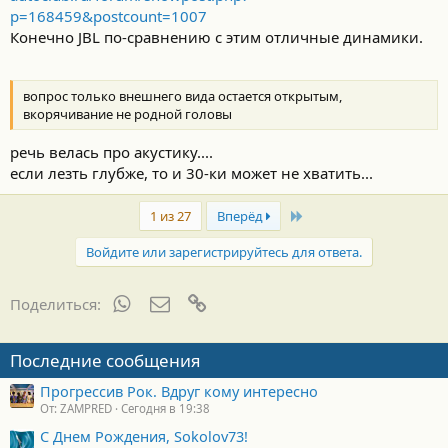
p=168459&postcount=1007
Конечно JBL по-сравнению с этим отличные динамики.
вопрос только внешнего вида остается открытым,
вкорячивание не родной головы
речь велась про акустику....
если лезть глубже, то и 30-ки может не хватить...
Last
1 из 27
Вперёд
Войдите или зарегистрируйтесь для ответа.
WhatsApp
Электронная почта
Ссылка
Поделиться:
Последние сообщения
Прогрессив Рок. Вдруг кому интересно
От: ZAMPRED
Сегодня в 19:38
С Днем Рождения, Sokolov73!