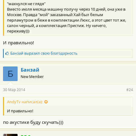
"махнулся не глядя"
Вместо июля месяца машину получу через 10 дней, она уже в
Москве. Правда "мой" заказанный Хай был белым
перламутром в беже в комплектации Люкс, а этот цвет тот же,
салон черный, а комплектация Престиж. Ну ничего,
переживу)))
И правильно!
Б
Банзай
выразил свою благодарность
л
а
г
Банзай
Б
о
New Member
д
а
р
30 Мар 2014
#24
н
о
с
AndyTv написал(а):
т
И правильно!
и
:
по акустике буду скучать)))